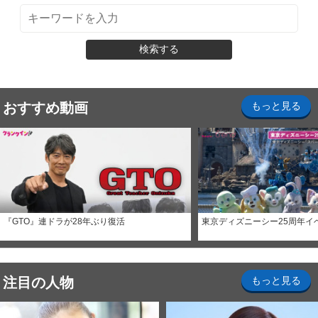
検索する
おすすめ動画
もっと見る
『GTO』連ドラが28年ぶり復活
東京ディズニーシー25周年イ
注目の人物
もっと見る