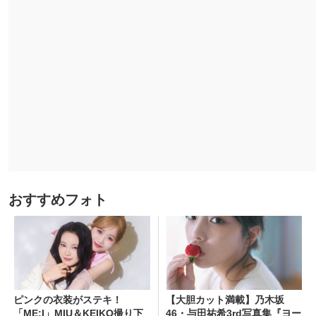
おすすめフォト
ピンクの衣装がステキ！
【大胆カット満載】乃木坂
「ME:I」MIU＆KEIKO撮り下
46・与田祐希3rd写真集『ヨー