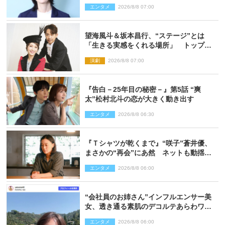
エンタメ
2026/8/8 07:00
望海風斗＆坂本昌行、“ステージ”とは
「生きる実感をくれる場所」 トップを
走り続ける原動力を語る
演劇
2026/8/8 07:00
『告白－25年目の秘密－』第5話 “爽
太”松村北斗の恋が大きく動き出す
エンタメ
2026/8/8 06:30
『Ｔシャツが乾くまで』“咲子”蒼井優、
まさかの“再会”にあ然 ネットも動揺
「びっくりした!!」「今さら?!」（ネタバ
エンタメ
2026/8/8 06:00
レあり）
“会社員のお姉さん”インフルエンサー美
女、透き通る素肌のデコルテあらわワン
ピ姿に反響
エンタメ
2026/8/8 06:00