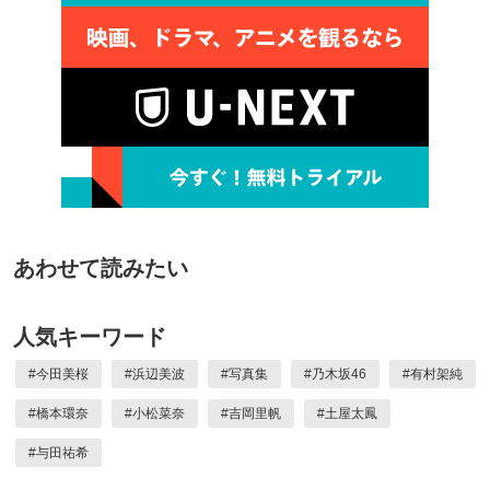
あわせて読みたい
人気キーワード
#
今田美桜
#
浜辺美波
#
写真集
#
乃木坂46
#
有村架純
#
橋本環奈
#
小松菜奈
#
吉岡里帆
#
土屋太鳳
#
与田祐希