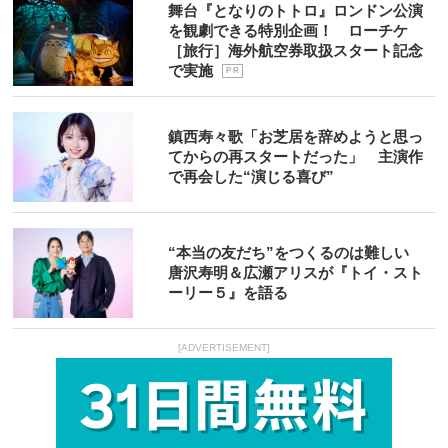
舞台『となりのトトロ』ロンドン公演
を観劇できる特別企画！ ローチケ
［旅行］海外航空券取扱スタート記念
で実施
P R
鎮西寿々歌「お芝居を辞めようと思っ
てからの再スタートだった」 主演作
で再会した“演じる喜び”
“本当の友だち”をつくるのは難しい
唐沢寿明＆広瀬アリスが『トイ・スト
ーリー５』を語る
[ADVERTISEMENT]