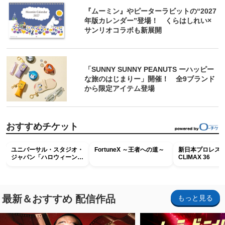
『ムーミン』やピーターラビットの“2027
年版カレンダー”登場！ くらはしれい×
サンリオコラボも新展開
「SUNNY SUNNY PEANUTS ーハッピー
な旅のはじまりー」開催！ 全9ブランド
から限定アイテム登場
おすすめチケット
ユニバーサル・スタジオ・
FortuneX ～王者への道～
新日本プロレス G
ジャパン「ハロウィーン・
CLIMAX 36
ホラー・ナイト ～オール
ナイト～パス」
最新＆おすすめ 配信作品
もっと見る