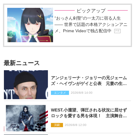
ピックアップ
“おっさん剣聖”の一太刀に宿る人生
―― 世界で話題の本格アクションアニ
メ、Prime Videoで独占配信中
P R
最新ニュース
アンジェリーナ・ジョリーの兄ジェーム
ズ・ヘイヴンがゲイと公表 元妻の生配
信で明らかに
エンタメ
2026/8/8 14:00
WEST.小瀧望、弾圧される状況に屈せず
ロックを愛する男を体現！ 主演舞台
『ロックンロール』ビジュアル解禁
演劇
2026/8/8 12:00