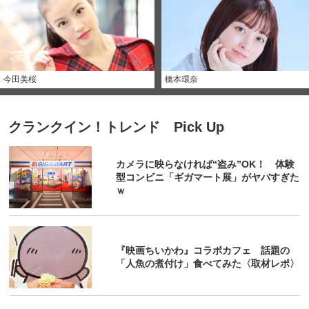
今田美桜
橋本環奈
クランクイン！トレンド Pick Up
カメラに映らなければ“盗み”OK！ 体験
型コンビニ「ギガマート展」がヤバすぎた
ｗ
『映画ちいかわ』コラボカフェ 話題の
「人魚の煮付け」食べてみた〈取材レポ〉