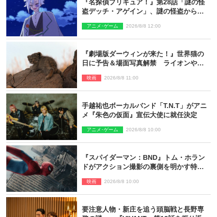
『名探偵プリキュア！』第28話「謎の怪
盗デッチ・アゲイン」、謎の怪盗から不
思議な予告状が届く
アニメ･ゲーム
2026/8/8 12:00
『劇場版ダーウィンが来た！』世界猫の
日に予告＆場面写真解禁 ライオンやマ
ヌルネコの赤ちゃんが大集合
映画
2026/8/8 11:00
手越祐也ボーカルバンド「T.N.T」がアニ
メ『朱色の仮面』宣伝大使に就任決定
アニメ･ゲーム
2026/8/8 10:00
『スパイダーマン：BND』トム・ホラン
ドがアクション撮影の裏側を明かす特別
映像解禁
映画
2026/8/8 10:00
要注意人物・新庄を追う頭脳戦と長野専