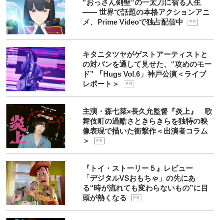
“おっさん剣聖”の一太刀に宿る人生
―― 世界で話題の本格アクションアニ
メ、Prime Videoで独占配信中
P R
キタニタツヤがゲストアーティストと
の対バンを通して見せた、“攻めのモー
ド” 「Hugs Vol.6」神戸公演＜ライブ
レポート＞
P R
主演・森七菜×長久允監督『炎上』 歌
舞伎町の過酷さときらきらを独特の映
像表現で描いた衝撃作＜出演者コラム
＞
P R
『トイ・ストーリー５』レビュー
「デジタルVSおもちゃ」の先にあ
る“時が流れても変わらないもの”に目
頭が熱くなる
P R