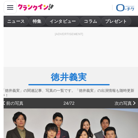
ニュース
特集
インタビュー
コラム
プレゼント
[ADVERTISEMENT]
徳井義実
「徳井義実」の関連記事、写真の一覧です。「徳井義実」の出演情報も随時更新
中！
前の写真
24/72
次の写真