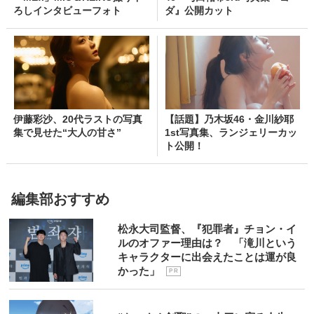
ろしインタビューフォト
ダ』公開カット
伊藤彩沙、20代ラストの写真
【話題】乃木坂46・金川紗耶
集で見せた“大人の甘さ”
1st写真集、ランジェリーカッ
ト公開！
編集部おすすめ
松永大司監督、『犯罪者』チョン・イ
ルのオファー理由は？ 「滝川という
キャラクターに出会えたことは運が良
かった」
P R