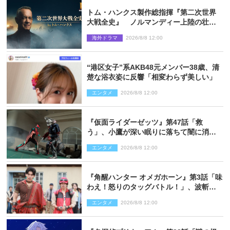
トム・ハンクス製作総指揮『第二次世界
大戦全史』 ノルマンディー上陸の壮絶
な戦場を収めた特別映像解禁
海外ドラマ
2026/8/8 12:00
“港区女子”系AKB48元メンバー38歳、清
楚な浴衣姿に反響「相変わらず美しい」
エンタメ
2026/8/8 12:00
『仮面ライダーゼッツ』第47話「救
う」、小鷹が深い眠りに落ちて闇に消え
る…？
エンタメ
2026/8/8 12:00
『角醒ハンター オメガホーン』第3話「味
わえ！怒りのタッグバトル！」、波斬の
ギリコがハンターバトルを挑んできた！
エンタメ
2026/8/8 12:00