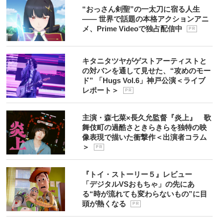
“おっさん剣聖”の一太刀に宿る人生
―― 世界で話題の本格アクションアニ
メ、Prime Videoで独占配信中
P R
キタニタツヤがゲストアーティストと
の対バンを通して見せた、“攻めのモー
ド” 「Hugs Vol.6」神戸公演＜ライブ
レポート＞
P R
主演・森七菜×長久允監督『炎上』 歌
舞伎町の過酷さときらきらを独特の映
像表現で描いた衝撃作＜出演者コラム
＞
P R
『トイ・ストーリー５』レビュー
「デジタルVSおもちゃ」の先にあ
る“時が流れても変わらないもの”に目
頭が熱くなる
P R