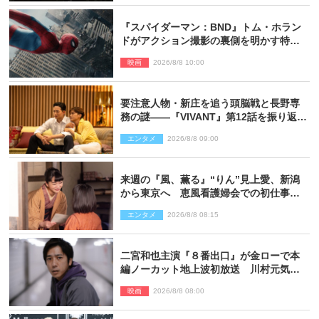
『スパイダーマン：BND』トム・ホラン
ドがアクション撮影の裏側を明かす特別
映像解禁
映画
2026/8/8 10:00
要注意人物・新庄を追う頭脳戦と長野専
務の謎――『VIVANT』第12話を振り返
る！
エンタメ
2026/8/8 09:00
来週の『風、薫る』“りん”見上愛、新潟
から東京へ 恵風看護婦会での初仕事に
向かう
エンタメ
2026/8/8 08:15
二宮和也主演『８番出口』が金ローで本
編ノーカット地上波初放送 川村元気監
督＆二宮コメント到着
映画
2026/8/8 08:00