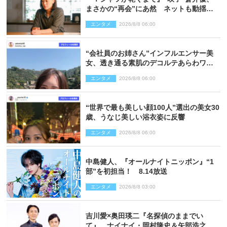
まさかの“再会”にあ然 ネットも動揺
「びっくりした!!」「今さら?!」（ネタバ
エンタメ
2026/8/8 06:00
レあり）
“会社員のお姉さん”インフルエンサー美
女、透き通る素肌のデコルテあらわワン
ピ姿に反響
エンタメ
2026/8/8 06:00
“世界で最も美しい顔100人”選出の美女30
歳、うなじ美しい浴衣姿に反響
エンタメ
2026/8/8 06:00
中島健人、『オールナイトニッポン』“1
部”を初担当！ 8.14放送
エンタメ
2026/8/8 03:00
吉川愛×奥田瑛二『名探偵のままでい
て』、ナイナイ・岡村隆史＆矢部浩之の