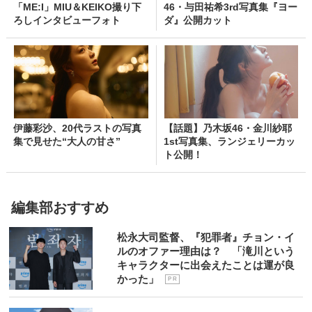
「ME:I」MIU＆KEIKO撮り下
46・与田祐希3rd写真集『ヨー
ろしインタビューフォト
ダ』公開カット
伊藤彩沙、20代ラストの写真
【話題】乃木坂46・金川紗耶
集で見せた“大人の甘さ”
1st写真集、ランジェリーカッ
ト公開！
編集部おすすめ
松永大司監督、『犯罪者』チョン・イ
ルのオファー理由は？ 「滝川という
キャラクターに出会えたことは運が良
かった」
P R