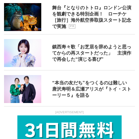
舞台『となりのトトロ』ロンドン公演
を観劇できる特別企画！ ローチケ
［旅行］海外航空券取扱スタート記念
で実施
P R
鎮西寿々歌「お芝居を辞めようと思っ
てからの再スタートだった」 主演作
で再会した“演じる喜び”
“本当の友だち”をつくるのは難しい
唐沢寿明＆広瀬アリスが『トイ・スト
ーリー５』を語る
[ADVERTISEMENT]