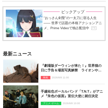
ピックアップ
“おっさん剣聖”の一太刀に宿る人生
―― 世界で話題の本格アクションアニ
メ、Prime Videoで独占配信中
P R
最新ニュース
『劇場版ダーウィンが来た！』世界猫の
日に予告＆場面写真解禁 ライオンやマ
ヌルネコの赤ちゃんが大集合
映画
2026/8/8 11:00
手越祐也ボーカルバンド「T.N.T」がアニ
メ『朱色の仮面』宣伝大使に就任決定
アニメ･ゲーム
2026/8/8 10:00