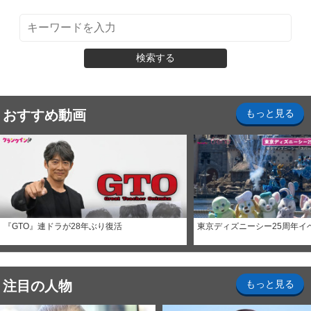
検索する
おすすめ動画
もっと見る
『GTO』連ドラが28年ぶり復活
東京ディズニーシー25周年イ
注目の人物
もっと見る