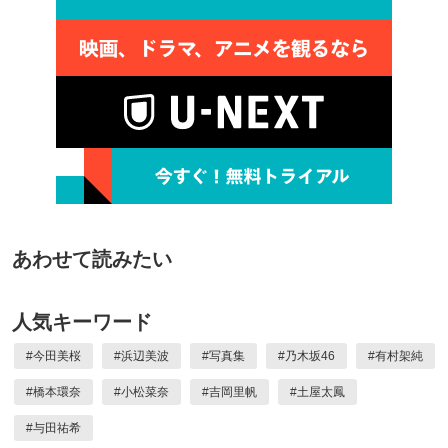
あわせて読みたい
人気キーワード
#
今田美桜
#
浜辺美波
#
写真集
#
乃木坂46
#
有村架純
#
橋本環奈
#
小松菜奈
#
吉岡里帆
#
土屋太鳳
#
与田祐希