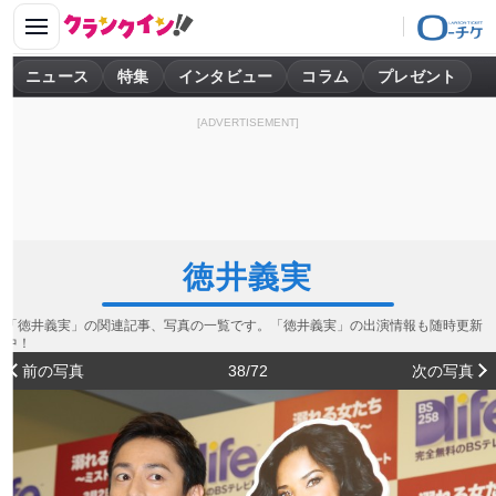
ニュース
特集
インタビュー
コラム
プレゼント
[ADVERTISEMENT]
徳井義実
「徳井義実」の関連記事、写真の一覧です。「徳井義実」の出演情報も随時更新
中！
前の写真
38/72
次の写真