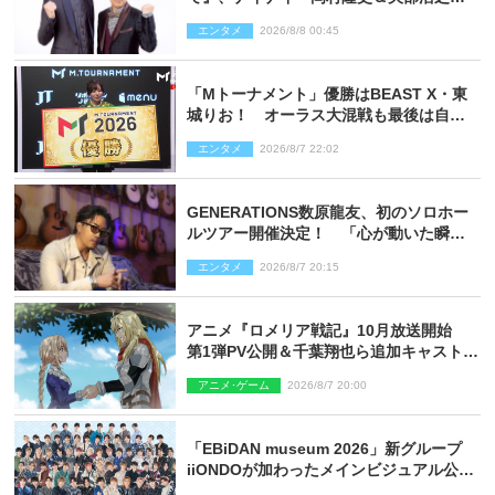
ゲスト出演が決定！
エンタメ
2026/8/8 00:45
「Mトーナメント」優勝はBEAST X・東
城りお！ オーラス大混戦も最後は自ら
和了って幕引き
エンタメ
2026/8/7 22:02
GENERATIONS数原龍友、初のソロホー
ルツアー開催決定！ 「心が動いた瞬間
を、音に乗せてお届けできれば」
エンタメ
2026/8/7 20:15
アニメ『ロメリア戦記』10月放送開始
第1弾PV公開＆千葉翔也ら追加キャスト4
人を発表
アニメ･ゲーム
2026/8/7 20:00
「EBiDAN museum 2026」新グループ
iiONDOが加わったメインビジュアル公
開！ 開催記念グッズラインナップも