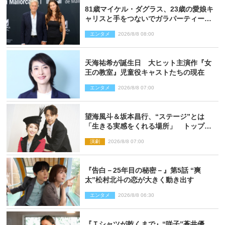
81歳マイケル・ダグラス、23歳の愛娘キ
ャリスと手をつないでガラパーティーに
来場
エンタメ
2026/8/8 08:00
天海祐希が誕生日 大ヒット主演作『女
王の教室』児童役キャストたちの現在
エンタメ
2026/8/8 07:00
望海風斗＆坂本昌行、“ステージ”とは
「生きる実感をくれる場所」 トップを
走り続ける原動力を語る
演劇
2026/8/8 07:00
『告白－25年目の秘密－』第5話 “爽
太”松村北斗の恋が大きく動き出す
エンタメ
2026/8/8 06:30
『Ｔシャツが乾くまで』“咲子”蒼井優、