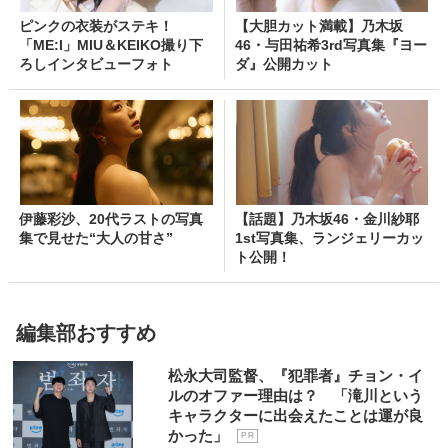
ピンクの衣装がステキ！
【大胆カット満載】乃木坂
「ME:I」MIU＆KEIKO撮り下
46・与田祐希3rd写真集『ヨー
ろしインタビューフォト
ダ』公開カット
伊藤彩沙、20代ラストの写真
【話題】乃木坂46・金川紗耶
集で見せた“大人の甘さ”
1st写真集、ランジェリーカッ
ト公開！
編集部おすすめ
松永大司監督、『犯罪者』チョン・イ
ルのオファー理由は？ 「滝川という
キャラクターに出会えたことは運が良
かった」
P R