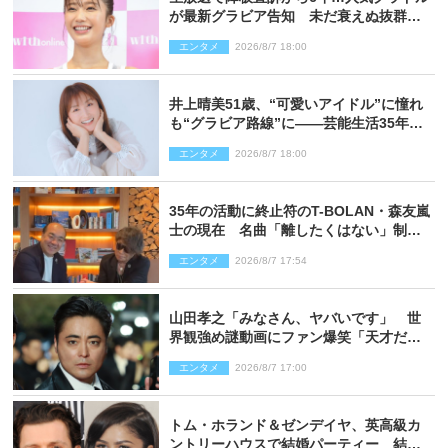
が最新グラビア告知 未だ衰えぬ抜群ス
タイルに反響
エンタメ
2026/8/7 18:00
井上晴美51歳、“可愛いアイドル”に憧れ
も“グラビア路線”に――芸能生活35年を
赤裸々に語る 27年ぶりに写真集発売
エンタメ
2026/8/7 18:00
35年の活動に終止符のT-BOLAN・森友嵐
士の現在 名曲「離したくはない」制作
秘話も
エンタメ
2026/8/7 17:54
山田孝之「みなさん、ヤバいです」 世
界観強め謎動画にファン爆笑「天才だ
わ」
エンタメ
2026/8/7 17:00
トム・ホランド＆ゼンデイヤ、英高級カ
ントリーハウスで結婚パーティー 結婚