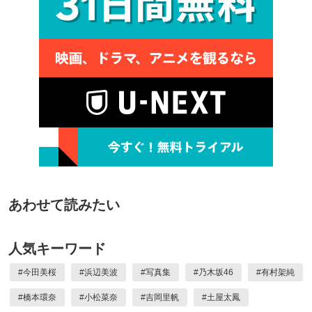
あわせて読みたい
人気キーワード
#
今田美桜
#
浜辺美波
#
写真集
#
乃木坂46
#
有村架純
#
橋本環奈
#
小松菜奈
#
吉岡里帆
#
土屋太鳳