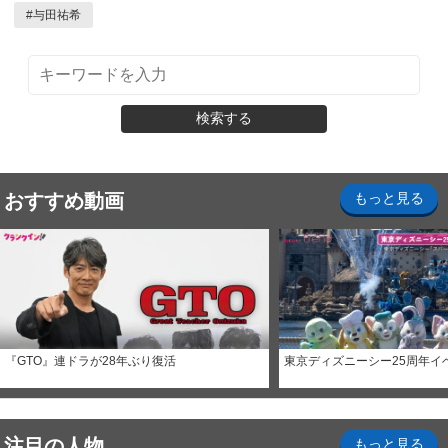
#
与田祐希
検索する
おすすめ動画
もっと見る
『GTO』連ドラが28年ぶり復活
東京ディズニーシー25周年イ
注目の人物
もっと見る