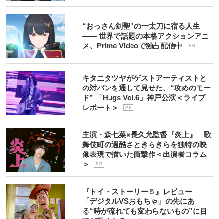
“おっさん剣聖”の一太刀に宿る人生
―― 世界で話題の本格アクションアニ
メ、Prime Videoで独占配信中
P R
キタニタツヤがゲストアーティストと
の対バンを通して見せた、“攻めのモー
ド” 「Hugs Vol.6」神戸公演＜ライブ
レポート＞
P R
主演・森七菜×長久允監督『炎上』 歌
舞伎町の過酷さときらきらを独特の映
像表現で描いた衝撃作＜出演者コラム
＞
P R
『トイ・ストーリー５』レビュー
「デジタルVSおもちゃ」の先にあ
る“時が流れても変わらないもの”に目