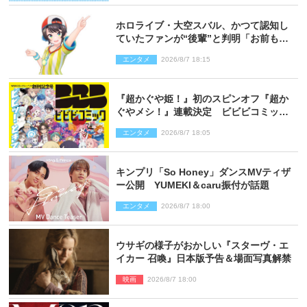
ホロライブ・大空スバル、かつて認知し
ていたファンが“後輩”と判明「お前もし
かしてあのときの？」
エンタメ
2026/8/7 18:15
『超かぐや姫！』初のスピンオフ『超か
ぐやメシ！』連載決定 ビビビコミック
創刊で31作品一挙公開
エンタメ
2026/8/7 18:05
キンプリ「So Honey」ダンスMVティザ
ー公開 YUMEKI＆caru振付が話題
エンタメ
2026/8/7 18:00
ウサギの様子がおかしい『スターヴ・エ
イカー 召喚』日本版予告＆場面写真解禁
映画
2026/8/7 18:00