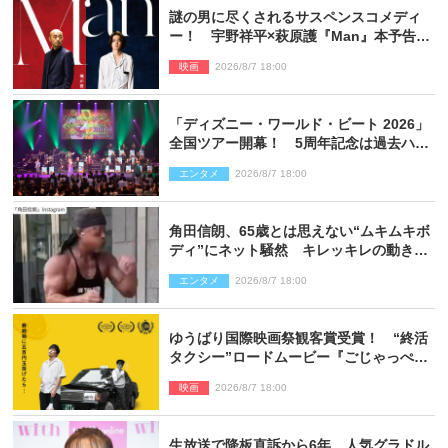
謎の男に尽くされるサスペンスコメディ
ー！ 宇野祥平×萩原護『Man』本予告＆
新ビジュアル解禁
映画
2026/8/7 18:00
「ディズニー・ワールド・ビート 2026」
全国ツアー開幕！ 5周年記念は過去ハイ
ライト＆クルーズ旅を大満喫！【潜入レ
エンタメ
2026/8/7 18:00
ポート】
角田信朗、65歳とは思えない“ムキムキボ
ディ”にネット騒然 キレッキレの動きを
披露
エンタメ
2026/8/7 18:00
ゆうばり国際映画祭観客賞受賞！ “終活
タクシー”ロードムービー『ごじゃっぺタ
クシー』10月公開＆予告解禁
映画
2026/8/7 18:00
生放送で降板直訴から6年…人気グラドル