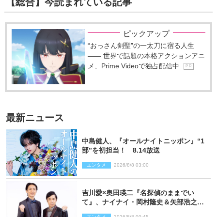
【総合】今読まれている記事
ピックアップ
“おっさん剣聖”の一太刀に宿る人生
―― 世界で話題の本格アクションアニ
メ、Prime Videoで独占配信中
P R
最新ニュース
中島健人、『オールナイトニッポン』“1
部”を初担当！ 8.14放送
エンタメ
2026/8/8 03:00
吉川愛×奥田瑛二『名探偵のままでい
て』、ナイナイ・岡村隆史＆矢部浩之の
ゲスト出演が決定！
エンタメ
2026/8/8 00:45