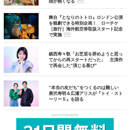
頭が熱くなる
P R
舞台『となりのトトロ』ロンドン公演
を観劇できる特別企画！ ローチケ
［旅行］海外航空券取扱スタート記念
で実施
P R
鎮西寿々歌「お芝居を辞めようと思っ
てからの再スタートだった」 主演作
で再会した“演じる喜び”
“本当の友だち”をつくるのは難しい
唐沢寿明＆広瀬アリスが『トイ・スト
ーリー５』を語る
[ADVERTISEMENT]