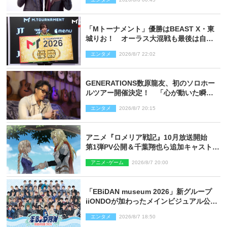
「Mトーナメント」優勝はBEAST X・東
城りお！ オーラス大混戦も最後は自ら
和了って幕引き
エンタメ
2026/8/7 22:02
GENERATIONS数原龍友、初のソロホー
ルツアー開催決定！ 「心が動いた瞬間
を、音に乗せてお届けできれば」
エンタメ
2026/8/7 20:15
アニメ『ロメリア戦記』10月放送開始
第1弾PV公開＆千葉翔也ら追加キャスト4
人を発表
アニメ･ゲーム
2026/8/7 20:00
「EBiDAN museum 2026」新グループ
iiONDOが加わったメインビジュアル公
開！ 開催記念グッズラインナップも
エンタメ
2026/8/7 18:50