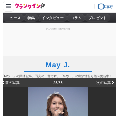
ニュース
特集
インタビュー
コラム
プレゼント
[ADVERTISEMENT]
May J.
「May J.」の関連記事、写真の一覧です。「May J.」の出演情報も随時更新中！
前の写真
25/83
次の写真