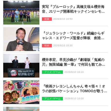
実写『ブルーロック』高橋文哉＆櫻井海
音、J1リーグ開幕戦キックインセレモニ
ーに登場＆喜びの声到着
映画
2026/8/10 16:50
『ジュラシック・ワールド』続編からギ
ャレス・エドワーズ監督が降板 創造性
の違い
映画
2026/8/10 16:30
櫻井孝宏、早見沙織が『劇場版「鬼滅の
刃」無限城編 第一章』で何回も観てみた
いシーンとは？ イベントレポート到着
アニメ･ゲーム
2026/8/10 16:10
『映画クレヨンしんちゃん 奇々怪々！オ
ラの妖怪バケ～ション』TOMOOが歌う主
題歌「大人になったら」PV解禁
アニメ･ゲーム
2026/8/10 16:00