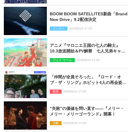
BOOM BOOM SATELLITES新曲「Brand
New Drive」9.2配信決定
エンタメ
2026/8/10 17:05
アニメ『マロニエ王国の七人の騎士』
10.3放送開始＆PV解禁 七人兄弟キャス
トに高梨謙吾、川島零士ら
アニメ･ゲーム
2026/8/10 17:00
「仲間が全員そろった」 『ロード・オ
ブ・ザ・リング』ホビット4人の再会姿に
ファン感激
映画
2026/8/10 17:00
“失敗”の価値を問い直す――『メリー・
メリー・メリーゴーランド』開幕！
演劇
2026/8/10 17:00