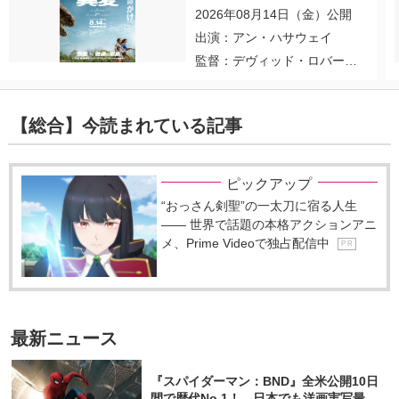
2026年08月14日（金）公開
出演：アン・ハサウェイ
監督：デヴィッド・ロバー
ト・ミッチェル
【総合】今読まれている記事
ピックアップ
“おっさん剣聖”の一太刀に宿る人生
―― 世界で話題の本格アクションアニ
メ、Prime Videoで独占配信中
P R
最新ニュース
『スパイダーマン：BND』全米公開10日
間で歴代No.1！ 日本でも洋画実写最速