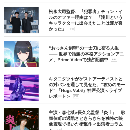
松永大司監督、『犯罪者』チョン・イ
ルのオファー理由は？ 「滝川という
キャラクターに出会えたことは運が良
かった」
P R
“おっさん剣聖”の一太刀に宿る人生
―― 世界で話題の本格アクションアニ
メ、Prime Videoで独占配信中
P R
キタニタツヤがゲストアーティストと
の対バンを通して見せた、“攻めのモー
ド” 「Hugs Vol.6」神戸公演＜ライブ
レポート＞
P R
主演・森七菜×長久允監督『炎上』 歌
舞伎町の過酷さときらきらを独特の映
像表現で描いた衝撃作＜出演者コラム
＞
P R