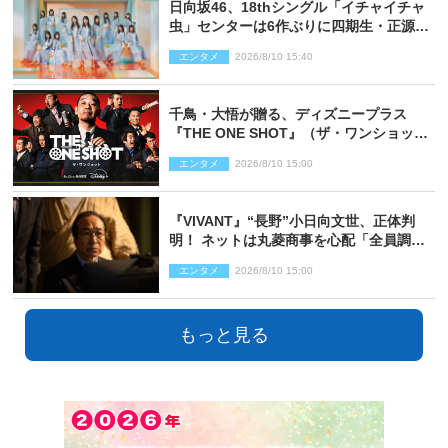
日向坂46、18thシングル「イチャイチャ
虫」センターは6作ぶりに四期生・正源司
陽子 新ビジュアル解禁
エンタメ
2026/8/10 15:40
千鳥・大悟が贈る、ディズニープラス
『THE ONE SHOT』（ザ・ワンショッ
ト）徹底ガイド！ 今のお笑い界に一石
エンタメ
2026/8/10 15:00
を投じる“真の笑い”を見る大会がついに
開幕
『VIVANT』“長野”小日向文世、正体判
明！ ネットは丸菱商事を心配「全員調べ
た方がいい」「魔境すぎん？？」
エンタメ
2026/8/10 15:00
もっと見る