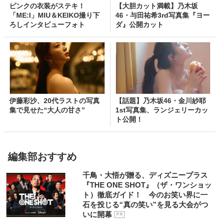
ピンクの衣装がステキ！
【大胆カット満載】乃木坂
「ME:I」MIU＆KEIKO撮り下
46・与田祐希3rd写真集『ヨー
ろしインタビューフォト
ダ』公開カット
伊藤彩沙、20代ラストの写真
【話題】乃木坂46・金川紗耶
集で見せた“大人の甘さ”
1st写真集、ランジェリーカッ
ト公開！
編集部おすすめ
千鳥・大悟が贈る、ディズニープラス
『THE ONE SHOT』（ザ・ワンショッ
ト）徹底ガイド！ 今のお笑い界に一
石を投じる“真の笑い”を見る大会がつ
いに開幕
P R