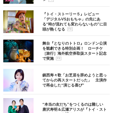
『トイ・ストーリー５』レビュー
「デジタルVSおもちゃ」の先にあ
る“時が流れても変わらないもの”に目
頭が熱くなる
P R
舞台『となりのトトロ』ロンドン公演
を観劇できる特別企画！ ローチケ
［旅行］海外航空券取扱スタート記念
で実施
P R
鎮西寿々歌「お芝居を辞めようと思っ
てからの再スタートだった」 主演作
で再会した“演じる喜び”
“本当の友だち”をつくるのは難しい
唐沢寿明＆広瀬アリスが『トイ・スト