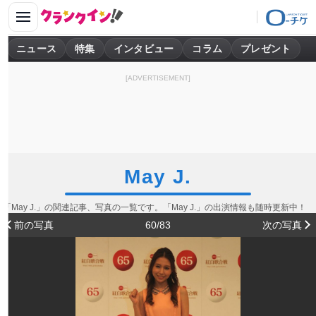
ニュース
特集
インタビュー
コラム
プレゼント
[ADVERTISEMENT]
May J.
「May J.」の関連記事、写真の一覧です。「May J.」の出演情報も随時更新中！
前の写真
60/83
次の写真