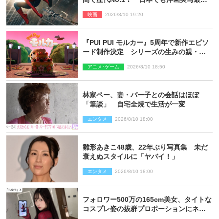
で興収30億円突破
映画
2026/8/10 19:20
『PUI PUI モルカー』5周年で新作エピソ
ード制作決定 シリーズの生みの親・見
里朝希監督が復帰
アニメ･ゲーム
2026/8/10 18:50
林家ペー、妻・パー子との会話はほぼ
「筆談」 自宅全焼で生活が一変
エンタメ
2026/8/10 18:00
雛形あきこ48歳、22年ぶり写真集 未だ
衰えぬスタイルに「ヤバイ！」
エンタメ
2026/8/10 18:00
フォロワー500万の165cm美女、タイトな
コスプレ姿の抜群プロポーションにネッ
ト衝撃