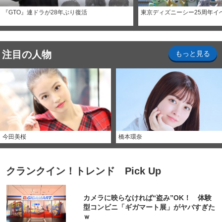
『GTO』連ドラが28年ぶり復活
東京ディズニーシー25周年イ
注目の人物
もっと見る
今田美桜
橋本環奈
クランクイン！トレンド Pick Up
カメラに映らなければ“盗み”OK！ 体験
型コンビニ「ギガマート展」がヤバすぎた
ｗ