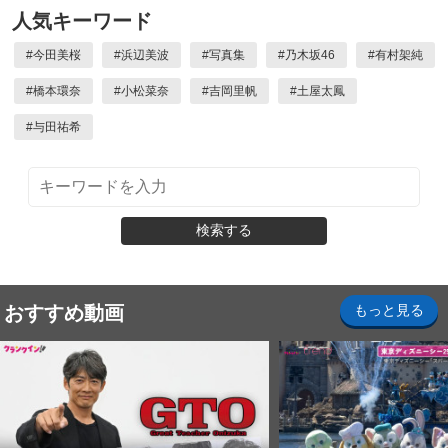
人気キーワード
#
今田美桜
#
浜辺美波
#
写真集
#
乃木坂46
#
有村架純
#
橋本環奈
#
小松菜奈
#
吉岡里帆
#
土屋太鳳
#
与田祐希
検索する
おすすめ動画
もっと見る