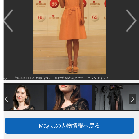
May J.、「第65回NHK紅白歌合戦」出場歌手 発表会見にて クランクイン！
May J.の人物情報へ戻る