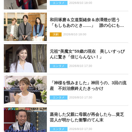
エンタメ
2026/8/10 18:00
和田琢磨＆立道梨緒奈＆赤澤燈が思う
「もしもあのとき……」 誰の心にもあ
るもの描く舞台『回転する夜』に込める
演劇
2026/8/10 18:00
思い
元祖“美魔女”59歳の現在 美しいすっぴ
んに驚き「信じらんない！」
エンタメ
2026/8/10 17:30
「神様を恨みました」神田うの、3回の流
産 不妊治療終えたきっかけ
エンタメ
2026/8/10 17:30
蒸発した父親に母親が再会したら…貧乏
芸人が明かした衝撃のてん末
エンタメ
2026/8/10 17:30