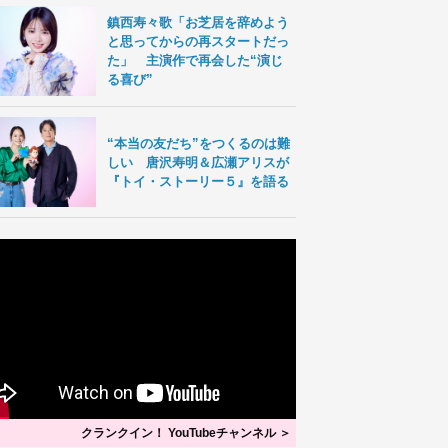
鎮西寿々歌「お芝居を辞めよう
と思ってからの再スタートだっ
た」 主演作で再会した“演じ
る喜び”
“本当の友だち”をつくるのは難
しい 唐沢寿明＆広瀬アリスが
『トイ・ストーリー５』を語る
クランクイン！ YouTubeチャンネル ＞