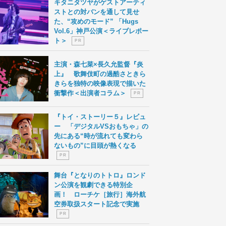
キタニタツヤがゲストアーティ
ストとの対バンを通して見せ
た、“攻めのモード” 「Hugs
Vol.6」神戸公演＜ライブレポー
ト＞
P R
主演・森七菜×長久允監督『炎
上』 歌舞伎町の過酷さときら
きらを独特の映像表現で描いた
衝撃作＜出演者コラム＞
P R
『トイ・ストーリー５』レビュ
ー 「デジタルVSおもちゃ」の
先にある“時が流れても変わら
ないもの”に目頭が熱くなる
P R
舞台『となりのトトロ』ロンド
ン公演を観劇できる特別企
画！ ローチケ［旅行］海外航
空券取扱スタート記念で実施
P R