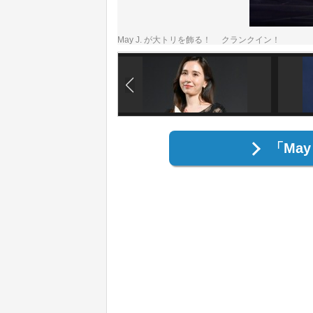
May J. が大トリを飾る！ クランクイン！
「Ma