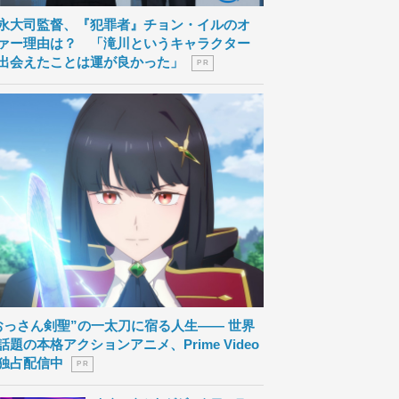
永大司監督、『犯罪者』チョン・イルのオ
ァー理由は？ 「滝川というキャラクター
出会えたことは運が良かった」
P R
おっさん剣聖”の一太刀に宿る人生―― 世界
話題の本格アクションアニメ、Prime Video
独占配信中
P R