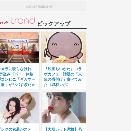
[ADVERTISEMENT]
ピックアップ
カメラに映らなけれ
『映画ちいかわ』コラ
ば“盗み”OK！ 体験
ボカフェ 話題の「人
型コンビニ「ギガマー
魚の煮付け」食べてみ
ト展」がヤバすぎたｗ
た〈取材レポ〉
ピンクの衣装がステ
【大胆カット満載】乃