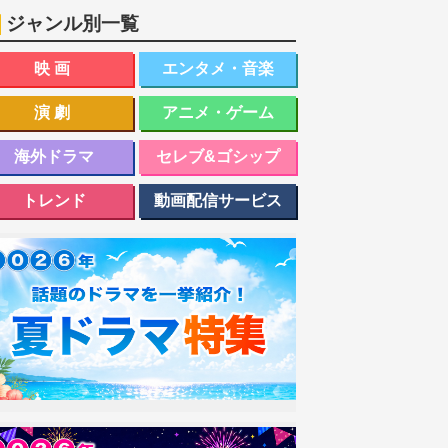
ジャンル別一覧
映画
エンタメ・音楽
演劇
アニメ・ゲーム
海外ドラマ
セレブ&ゴシップ
トレンド
動画配信サービス