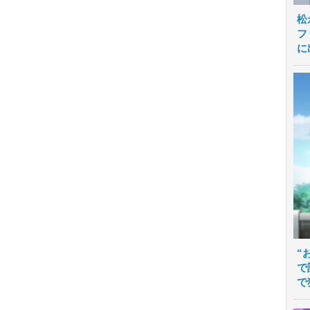
松
フ
に
“
で
で