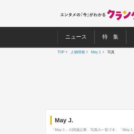
ニュース
特 集
TOP
人物情報
May J.
写真
May J.
「May J.」の関連記事、写真の一覧です。「May 