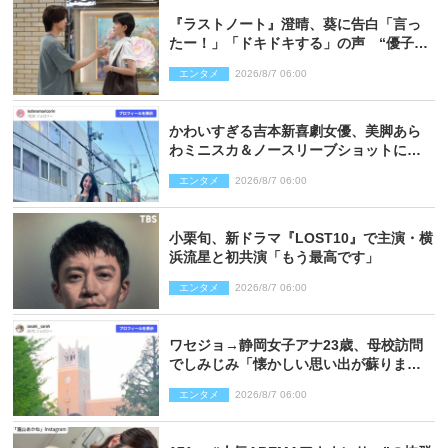
『ラストノート』澄晴、葵に告白「言っ
たー！」「ドキドキする」の声 “優子劇
場”も話題
エンタメ
2026/8/7 06:00
かわいすぎる吉本新喜劇女優、美脚あら
わミニスカ＆ノースリーブショットに反
響
エンタメ
2026/8/7 06:00
小栗旬、新ドラマ『LOST10』で主演・横
浜流星と初共演「もう最高です」
エンタメ
2026/8/7 06:00
ワセジョ→静岡女子アナ23歳、母校訪問
でしみじみ「懐かしい思い出が蘇りまし
た」
エンタメ
2026/8/7 06:00