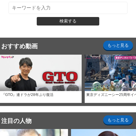
検索する
おすすめ動画
もっと見る
『GTO』連ドラが28年ぶり復活
東京ディズニーシー25周年イ
注目の人物
もっと見る