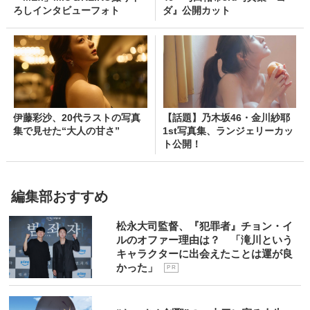
ろしインタビューフォト
ダ』公開カット
伊藤彩沙、20代ラストの写真
【話題】乃木坂46・金川紗耶
集で見せた“大人の甘さ”
1st写真集、ランジェリーカッ
ト公開！
編集部おすすめ
松永大司監督、『犯罪者』チョン・イ
ルのオファー理由は？ 「滝川という
キャラクターに出会えたことは運が良
かった」
P R