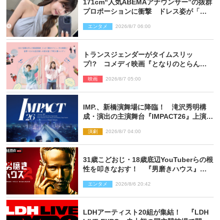
171cm“人気ABEMAアナウンサー”の抜群
プロポーションに衝撃 ドレス姿が「美
しい」「品がありすぎる」
エンタメ
2026/8/7 06:00
トランスジェンダーがタイムスリッ
プ!? コメディ映画『となりのとらんす
少女ちゃん』11.7公開決定
映画
2026/8/7 05:00
IMP.、新橋演舞場に降臨！ 滝沢秀明構
成・演出の主演舞台『IMPACT26』上演決
定
演劇
2026/8/7 04:00
31歳こどおじ・18歳底辺YouTuberらの根
性を叩きなおす！ 『男磨きハウス』第2
弾コーチ陣発表
エンタメ
2026/8/6 20:42
LDHアーティスト20組が集結！ 『LDH