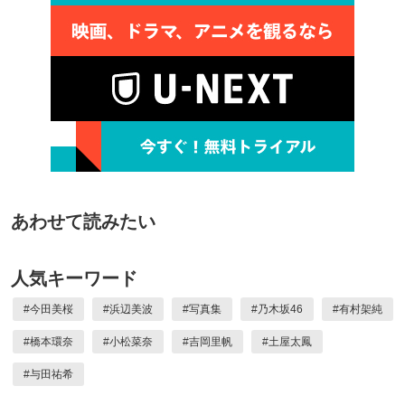
あわせて読みたい
人気キーワード
#
今田美桜
#
浜辺美波
#
写真集
#
乃木坂46
#
有村架純
#
橋本環奈
#
小松菜奈
#
吉岡里帆
#
土屋太鳳
#
与田祐希