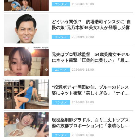
エンタメ
2026/8/6 18:00
どういう関係!? 的場浩司インスタに“自
慢の娘”元乃木坂46美女2人が登場し反響
エンタメ
2026/8/6 18:00
元夫はプロ野球監督 54歳美魔女モデル
にネット衝撃「圧倒的に美しい」「最強
クラス」「うっとり」
エンタメ
2026/8/6 18:00
“役満ボディ”岡田紗佳、ブルーのドレス
姿にネット衝撃「美しすぎる」「ナイ
ス」
エンタメ
2026/8/6 18:00
現役薬剤師グラドル、白ミニ丈トップス
姿の抜群プロポーションに「素晴らしす
ぎる」「すっっっご！」とネット絶賛
エンタメ
2026/8/6 18:00