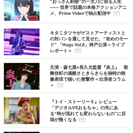
“おっさん剣聖”の一太刀に宿る人生
―― 世界で話題の本格アクションアニ
メ、Prime Videoで独占配信中
P R
キタニタツヤがゲストアーティストと
の対バンを通して見せた、“攻めのモー
ド” 「Hugs Vol.6」神戸公演＜ライブ
レポート＞
P R
主演・森七菜×長久允監督『炎上』 歌
舞伎町の過酷さときらきらを独特の映
像表現で描いた衝撃作＜出演者コラム
＞
P R
『トイ・ストーリー５』レビュー
「デジタルVSおもちゃ」の先にあ
る“時が流れても変わらないもの”に目
頭が熱くなる
P R