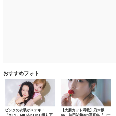
おすすめフォト
ピンクの衣装がステキ！
【大胆カット満載】乃木坂
「ME:I」MIU＆KEIKO撮り下
46・与田祐希3rd写真集『ヨー