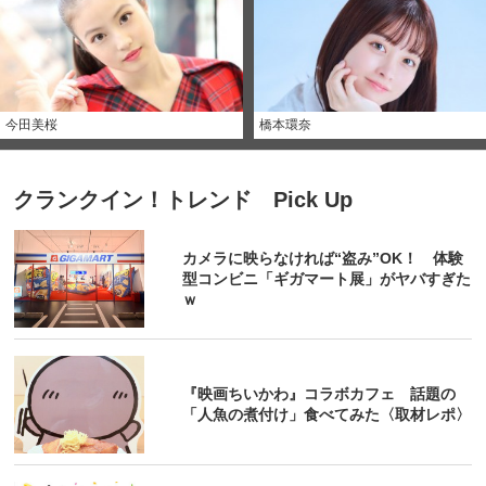
今田美桜
橋本環奈
クランクイン！トレンド Pick Up
カメラに映らなければ“盗み”OK！ 体験
型コンビニ「ギガマート展」がヤバすぎた
ｗ
『映画ちいかわ』コラボカフェ 話題の
「人魚の煮付け」食べてみた〈取材レポ〉