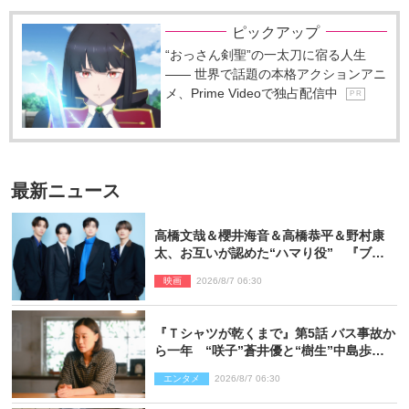
ピックアップ
“おっさん剣聖”の一太刀に宿る人生
―― 世界で話題の本格アクションアニ
メ、Prime Videoで独占配信中
P R
最新ニュース
高橋文哉＆櫻井海音＆高橋恭平＆野村康
太、お互いが認めた“ハマり役” 『ブル
ーロック』で築いた最高のチームワーク
映画
2026/8/7 06:30
『Ｔシャツが乾くまで』第5話 バス事故か
ら一年 “咲子”蒼井優と“樹生”中島歩は
心を許しあえる関係に
エンタメ
2026/8/7 06:30