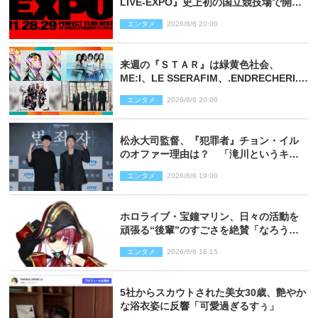
LIVE‐EXPO』史上初の国立競技場で開催
決定
エンタメ
2026/8/6 20:00
来週の『ＳＴＡＲ』は緑黄色社会、
ME:I、LE SSERAFIM、.ENDRECHERI.が
話題曲をパフォーマンス！
エンタメ
2026/8/6 20:00
松永大司監督、『犯罪者』チョン・イル
のオファー理由は？ 「滝川というキャ
ラクターに出会えたことは本当に運が良
エンタメ
2026/8/6 19:00
かった」
ホロライブ・宝鐘マリン、日々の活動を
頑張る“後輩”のすごさを絶賛「なろう系
主人公まである」
エンタメ
2026/8/6 18:15
5社からスカウトされた美女30歳、艶やか
な浴衣姿に反響「可愛過ぎるすぅ」