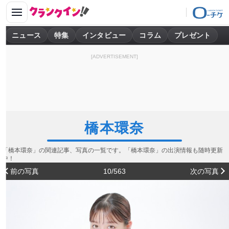
ニュース
特集
インタビュー
コラム
プレゼント
[ADVERTISEMENT]
橋本環奈
「橋本環奈」の関連記事、写真の一覧です。「橋本環奈」の出演情報も随時更新
中！
前の写真
10/563
次の写真