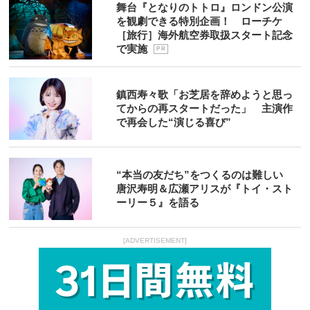
舞台『となりのトトロ』ロンドン公演
を観劇できる特別企画！ ローチケ
［旅行］海外航空券取扱スタート記念
で実施
P R
鎮西寿々歌「お芝居を辞めようと思っ
てからの再スタートだった」 主演作
で再会した“演じる喜び”
“本当の友だち”をつくるのは難しい
唐沢寿明＆広瀬アリスが『トイ・スト
ーリー５』を語る
[ADVERTISEMENT]