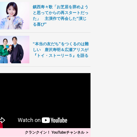
鎮西寿々歌「お芝居を辞めよう
と思ってからの再スタートだっ
た」 主演作で再会した“演じ
る喜び”
“本当の友だち”をつくるのは難
しい 唐沢寿明＆広瀬アリスが
『トイ・ストーリー５』を語る
クランクイン！ YouTubeチャンネル ＞