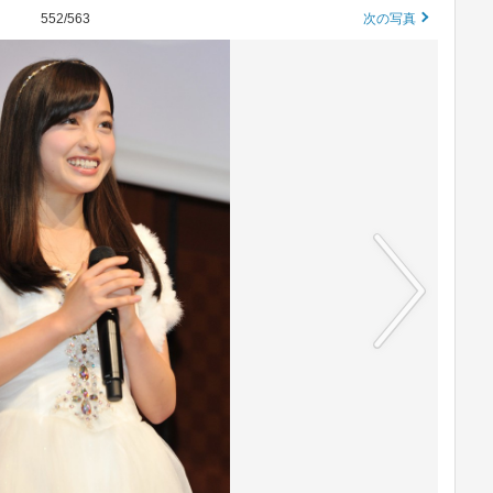
552/563
次の写真