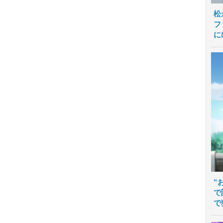
松
フ
に
“
で
で