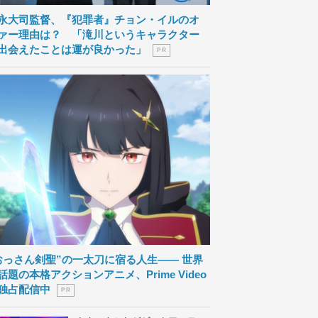
永大司監督、『犯罪者』チョン・イルのオ
ァー理由は？ 「滝川というキャラクター
出会えたことは運が良かった」
P R
おっさん剣聖”の一太刀に宿る人生―― 世界
話題の本格アクションアニメ、Prime Video
独占配信中
P R