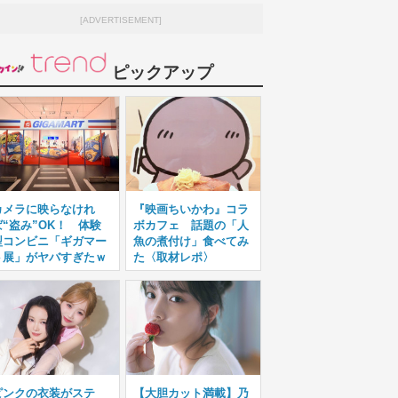
[ADVERTISEMENT]
ピックアップ
カメラに映らなけれ
『映画ちいかわ』コラ
ば“盗み”OK！ 体験
ボカフェ 話題の「人
型コンビニ「ギガマー
魚の煮付け」食べてみ
ト展」がヤバすぎたｗ
た〈取材レポ〉
ピンクの衣装がステ
【大胆カット満載】乃