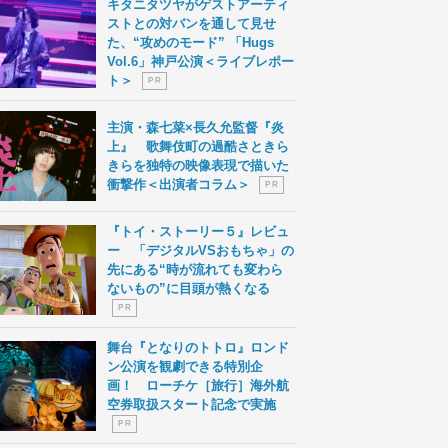
キタニタツヤがゲストアーティ
ストとの対バンを通して見せ
た、“攻めのモード” 「Hugs
Vol.6」神戸公演＜ライブレポー
ト＞
P R
主演・森七菜×長久允監督『炎
上』 歌舞伎町の過酷さときら
きらを独特の映像表現で描いた
衝撃作＜出演者コラム＞
P R
『トイ・ストーリー５』レビュ
ー 「デジタルVSおもちゃ」の
先にある“時が流れても変わら
ないもの”に目頭が熱くなる
P R
舞台『となりのトトロ』ロンド
ン公演を観劇できる特別企
画！ ローチケ［旅行］海外航
空券取扱スタート記念で実施
P R