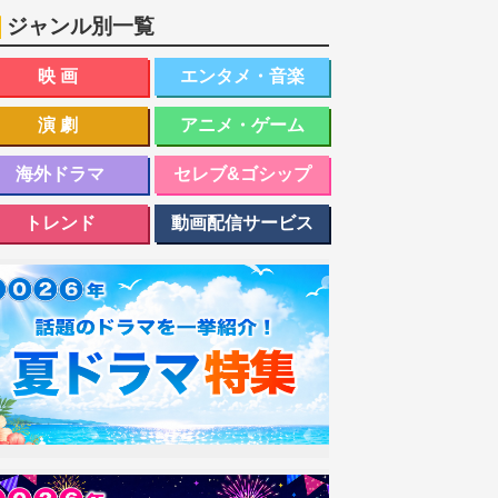
ジャンル別一覧
映画
エンタメ・音楽
演劇
アニメ・ゲーム
海外ドラマ
セレブ&ゴシップ
トレンド
動画配信サービス