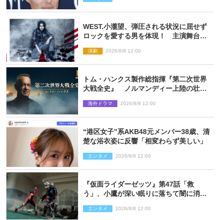
WEST.小瀧望、弾圧される状況に屈せず
ロックを愛する男を体現！ 主演舞台
『ロックンロール』ビジュアル解禁
演劇
2026/8/8 12:00
トム・ハンクス製作総指揮『第二次世界
大戦全史』 ノルマンディー上陸の壮絶
な戦場を収めた特別映像解禁
海外ドラマ
2026/8/8 12:00
“港区女子”系AKB48元メンバー38歳、清
楚な浴衣姿に反響「相変わらず美しい」
エンタメ
2026/8/8 12:00
『仮面ライダーゼッツ』第47話「救
う」、小鷹が深い眠りに落ちて闇に消え
る…？
エンタメ
2026/8/8 12:00