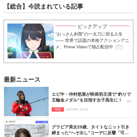
【総合】今読まれている記事
ピックアップ
“おっさん剣聖”の一太刀に宿る人生
―― 世界で話題の本格アクションアニ
メ、Prime Videoで独占配信中
P R
最新ニュース
エビ中・仲村悠菜が映画初主演で“釣りで
五輪金メダル”を目指す女子高生に！ 映
画『つりこまち』今秋公開
映画
2026/8/8 19:30
グラビア美女29歳、タイトなニット引き
締まった“へそ出し”コーデに反響「可愛