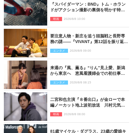
『スパイダーマン：BND』トム・ホラン
ドがアクション撮影の裏側を明かす特別
映像解禁
映画
2026/8/8 10:00
要注意人物・新庄を追う頭脳戦と長野専
務の謎――『VIVANT』第12話を振り返
る！
エンタメ
2026/8/8 09:00
来週の『風、薫る』“りん”見上愛、新潟
から東京へ 恵風看護婦会での初仕事に
向かう
エンタメ
2026/8/8 08:15
二宮和也主演『８番出口』が金ローで本
編ノーカット地上波初放送 川村元気監
督＆二宮コメント到着
映画
2026/8/8 08:00
81歳マイケル・ダグラス、23歳の愛娘キ