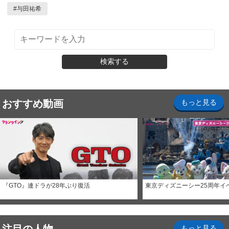
#
与田祐希
検索する
おすすめ動画
もっと見る
『GTO』連ドラが28年ぶり復活
東京ディズニーシー25周年イ
もっと見る