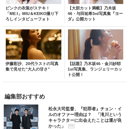
ピンクの衣装がステキ！
【大胆カット満載】乃木坂
「ME:I」MIU＆KEIKO撮り下
46・与田祐希3rd写真集『ヨー
ろしインタビューフォト
ダ』公開カット
伊藤彩沙、20代ラストの写真
【話題】乃木坂46・金川紗耶
集で見せた“大人の甘さ”
1st写真集、ランジェリーカッ
ト公開！
編集部おすすめ
松永大司監督、『犯罪者』チョン・イ
ルのオファー理由は？ 「滝川という
キャラクターに出会えたことは運が良
かった」
P R