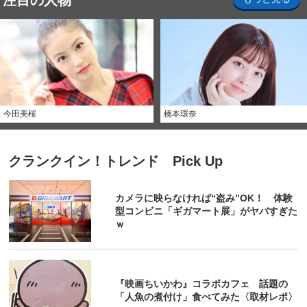
注目の人物
今田美桜
橋本環奈
クランクイン！トレンド Pick Up
カメラに映らなければ“盗み”OK！ 体験
型コンビニ「ギガマート展」がヤバすぎた
ｗ
『映画ちいかわ』コラボカフェ 話題の
「人魚の煮付け」食べてみた〈取材レポ〉