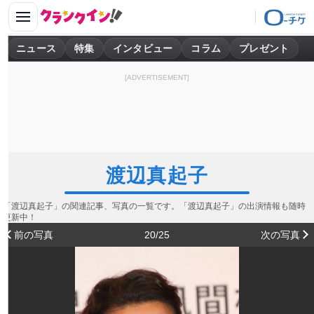
ニュース
特集
インタビュー
コラム
プレゼント
[ADVERTISEMENT]
渡辺真起子
「渡辺真起子」の関連記事、写真の一覧です。「渡辺真起子」の出演情報も随時
更新中！
前の写真
20/25
次の写真