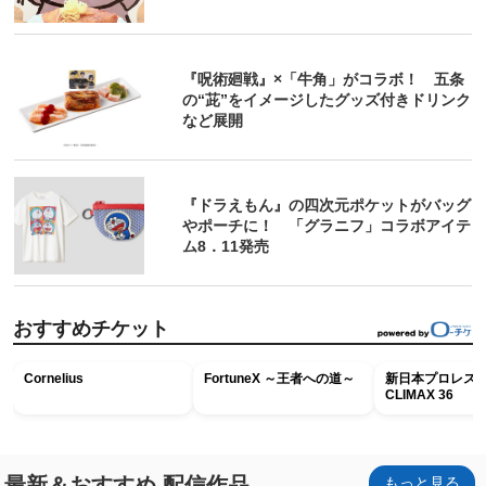
『呪術廻戦』×「牛角」がコラボ！ 五条
の“茈”をイメージしたグッズ付きドリンク
など展開
『ドラえもん』の四次元ポケットがバッグ
やポーチに！ 「グラニフ」コラボアイテ
ム8．11発売
おすすめチケット
Cornelius
FortuneX ～王者への道～
新日本プロレス G
CLIMAX 36
最新＆おすすめ 配信作品
もっと見る