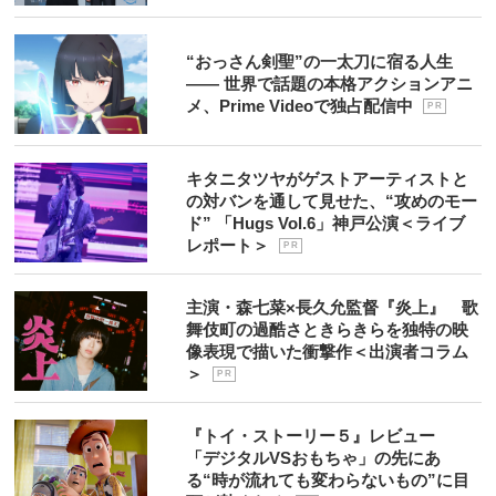
“おっさん剣聖”の一太刀に宿る人生
―― 世界で話題の本格アクションアニ
メ、Prime Videoで独占配信中
P R
キタニタツヤがゲストアーティストと
の対バンを通して見せた、“攻めのモー
ド” 「Hugs Vol.6」神戸公演＜ライブ
レポート＞
P R
主演・森七菜×長久允監督『炎上』 歌
舞伎町の過酷さときらきらを独特の映
像表現で描いた衝撃作＜出演者コラム
＞
P R
『トイ・ストーリー５』レビュー
「デジタルVSおもちゃ」の先にあ
る“時が流れても変わらないもの”に目