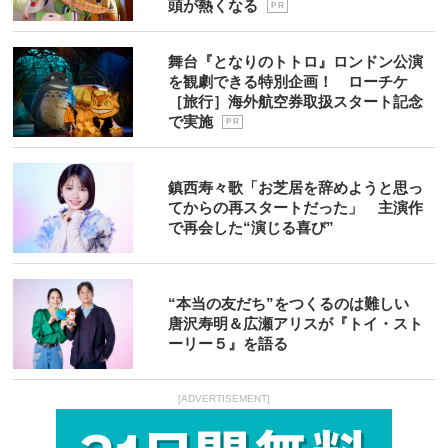
頭が熱くなる
P R
舞台『となりのトトロ』ロンドン公演
を観劇できる特別企画！ ローチケ
［旅行］海外航空券取扱スタート記念
で実施
P R
鎮西寿々歌「お芝居を辞めようと思っ
てからの再スタートだった」 主演作
で再会した“演じる喜び”
“本当の友だち”をつくるのは難しい
唐沢寿明＆広瀬アリスが『トイ・スト
ーリー５』を語る
[ADVERTISEMENT]