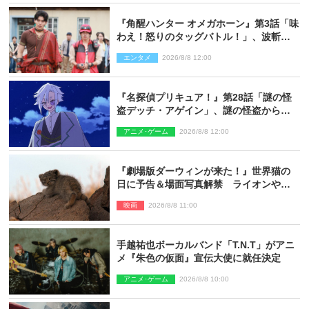
『角醒ハンター オメガホーン』第3話「味
わえ！怒りのタッグバトル！」、波斬の
ギリコがハンターバトルを挑んできた！
エンタメ
2026/8/8 12:00
『名探偵プリキュア！』第28話「謎の怪
盗デッチ・アゲイン」、謎の怪盗から不
思議な予告状が届く
アニメ･ゲーム
2026/8/8 12:00
『劇場版ダーウィンが来た！』世界猫の
日に予告＆場面写真解禁 ライオンやマ
ヌルネコの赤ちゃんが大集合
映画
2026/8/8 11:00
手越祐也ボーカルバンド「T.N.T」がアニ
メ『朱色の仮面』宣伝大使に就任決定
アニメ･ゲーム
2026/8/8 10:00