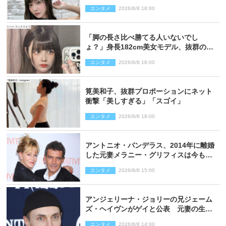
い過ぎる」
エンタメ
2026/8/8 18:00
「脚の長さ比べ勝てる人いないでし
ょ？」身長182cm美女モデル、抜群のプ
ロポーションにネット衝撃
エンタメ
2026/8/8 18:00
筧美和子、抜群プロポーションにネット
衝撃「美しすぎる」「スゴイ」
エンタメ
2026/8/8 18:00
アントニオ・バンデラス、2014年に離婚
した元妻メラニー・グリフィスは今も
「親友の一人」
エンタメ
2026/8/8 15:00
アンジェリーナ・ジョリーの兄ジェーム
ズ・ヘイヴンがゲイと公表 元妻の生配
信で明らかに
エンタメ
2026/8/8 14:00