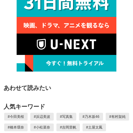
あわせて読みたい
人気キーワード
#
今田美桜
#
浜辺美波
#
写真集
#
乃木坂46
#
有村架純
#
橋本環奈
#
小松菜奈
#
吉岡里帆
#
土屋太鳳