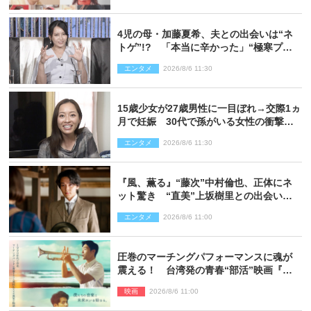
4児の母・加藤夏希、夫との出会いは“ネ
トゲ”!? 「本当に辛かった」“極寒プロ
ポーズ”も告白
エンタメ
2026/8/6 11:30
15歳少女が27歳男性に一目ぼれ→交際1ヵ
月で妊娠 30代で孫がいる女性の衝撃半
生
エンタメ
2026/8/6 11:30
『風、薫る』“藤次”中村倫也、正体にネ
ット驚き “直美”上坂樹里との出会いに
も反響「力になってくれそう」「仲良く
エンタメ
2026/8/6 11:00
しなよ！」
圧巻のマーチングパフォーマンスに魂が
震える！ 台湾発の青春“部活”映画『進
行曲 マーチングボーイズ』予告解禁
映画
2026/8/6 11:00