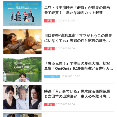
ニワトリ主演映画『雌鶏』が世界の映画
祭で絶賛！ 新たな場面カット解禁
映画
2026/8/6 11:00
川口春奈×高杉真宙『ママがもうこの世界
にいなくても』夫婦の絆と家族の愛を映
す場面写真公開
映画
2026/8/6 10:00
『豊臣兄弟！』で注目の夏生大湖、初写
真集『OmiOmi』9.18発売決定＆先行カッ
ト解禁
エンタメ
2026/8/6 10:00
映画『月がみている』黒木瞳＆西岡徳馬
＆吉田羊の出演決定 主人公を取り巻く
重要人物を演じる
映画
2026/8/6 10:00