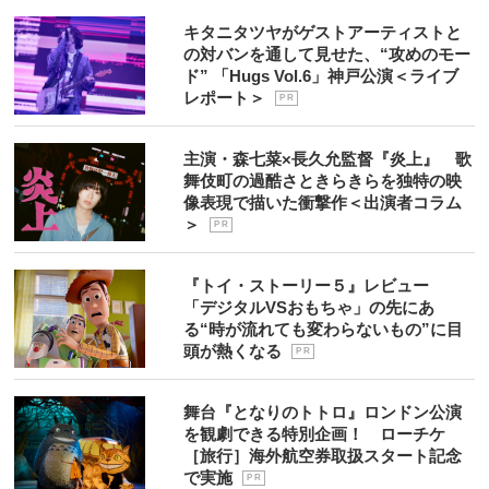
キタニタツヤがゲストアーティストと
の対バンを通して見せた、“攻めのモー
ド” 「Hugs Vol.6」神戸公演＜ライブ
レポート＞
P R
主演・森七菜×長久允監督『炎上』 歌
舞伎町の過酷さときらきらを独特の映
像表現で描いた衝撃作＜出演者コラム
＞
P R
『トイ・ストーリー５』レビュー
「デジタルVSおもちゃ」の先にあ
る“時が流れても変わらないもの”に目
頭が熱くなる
P R
舞台『となりのトトロ』ロンドン公演
を観劇できる特別企画！ ローチケ
［旅行］海外航空券取扱スタート記念
で実施
P R