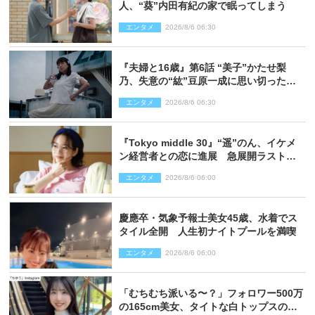
人、“葵”内田有紀の家で眠ってしまう
エンタメ
2026/8/6 06:30
『夫婦と16歳』第6話 “美子”かたせ梨
乃、失意の“紘”豆原一成に思い切ったプ
レゼント
エンタメ
2026/8/6 06:30
『Tokyo middle 30』“遥”のん、イケメ
ン経営者との恋に進展 急展開ラストに
騒然「え…いきなり」「嫌な予感」
エンタメ
2026/8/6 06:00
慶應卒・気象予報士美女45歳、水着でス
タイル全開 人生初ナイトプールを満喫
エンタメ
2026/8/6 06:00
「むちむち派いる〜？」フォロワー500万
の165cm美女、タイトな白トップスの抜