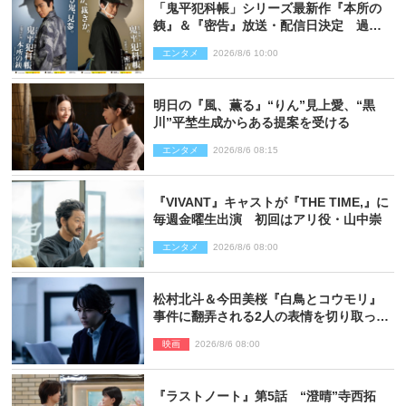
「鬼平犯科帳」シリーズ最新作『本所の
銕』＆『密告』放送・配信日決定 過去
と現在が繋がるビジュアルも解禁
エンタメ
2026/8/6 10:00
明日の『風、薫る』“りん”見上愛、“黒
川”平埜生成からある提案を受ける
エンタメ
2026/8/6 08:15
『VIVANT』キャストが『THE TIME,』に
毎週金曜生出演 初回はアリ役・山中崇
エンタメ
2026/8/6 08:00
松村北斗＆今田美桜『白鳥とコウモリ』
事件に翻弄される2人の表情を切り取った
場面写真解禁
映画
2026/8/6 08:00
『ラストノート』第5話 “澄晴”寺西拓