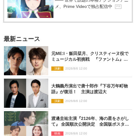
メ、Prime Videoで独占配信中
P R
最新ニュース
元ME:I・飯田栞月、クリスティーヌ役で
ミュージカル初挑戦 『ファントム』
2027年上演
演劇
2026/8/6 12:00
大鶴義丹演出で唐十郎作『下谷万年町物
語』が復活！ 主演は渡辺大
演劇
2026/8/6 12:00
渡邊圭祐主演『2126年、海の星をさがし
て』 全国順次公開決定 全国版ポスター
解禁
映画
2026/8/6 12:00