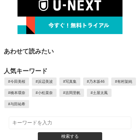
あわせて読みたい
人気キーワード
#
今田美桜
#
浜辺美波
#
写真集
#
乃木坂46
#
有村架純
#
橋本環奈
#
小松菜奈
#
吉岡里帆
#
土屋太鳳
#
与田祐希
検索する