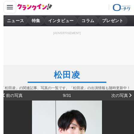
ニュース
特集
インタビュー
コラム
プレゼント
[ADVERTISEMENT]
松田凌
「松田凌」の関連記事、写真の一覧です。「松田凌」の出演情報も随時更新中！
前の写真
9/31
次の写真