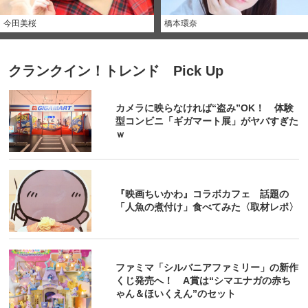
今田美桜
橋本環奈
クランクイン！トレンド Pick Up
カメラに映らなければ“盗み”OK！ 体験
型コンビニ「ギガマート展」がヤバすぎた
ｗ
『映画ちいかわ』コラボカフェ 話題の
「人魚の煮付け」食べてみた〈取材レポ〉
ファミマ「シルバニアファミリー」の新作
くじ発売へ！ A賞は“シマエナガの赤ち
ゃん＆ほいくえん”のセット