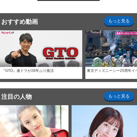
おすすめ動画
もっと見る
『GTO』連ドラが28年ぶり復活
東京ディズニーシー25周年イ
注目の人物
もっと見る