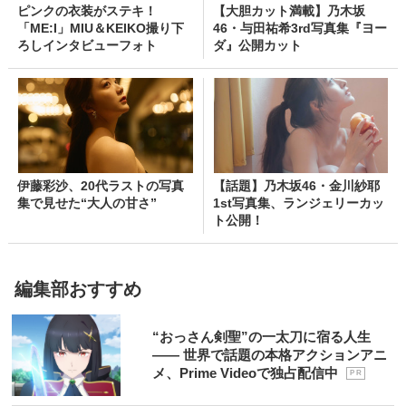
ピンクの衣装がステキ！
【大胆カット満載】乃木坂
「ME:I」MIU＆KEIKO撮り下
46・与田祐希3rd写真集『ヨー
ろしインタビューフォト
ダ』公開カット
伊藤彩沙、20代ラストの写真
【話題】乃木坂46・金川紗耶
集で見せた“大人の甘さ”
1st写真集、ランジェリーカッ
ト公開！
編集部おすすめ
“おっさん剣聖”の一太刀に宿る人生
―― 世界で話題の本格アクションアニ
メ、Prime Videoで独占配信中
P R