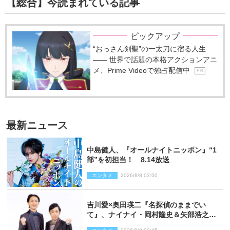
【総合】今読まれている記事
ピックアップ
“おっさん剣聖”の一太刀に宿る人生
―― 世界で話題の本格アクションアニ
メ、Prime Videoで独占配信中
P R
最新ニュース
中島健人、『オールナイトニッポン』“1
部”を初担当！ 8.14放送
エンタメ
2026/8/8 03:00
吉川愛×奥田瑛二『名探偵のままでい
て』、ナイナイ・岡村隆史＆矢部浩之の
ゲスト出演が決定！