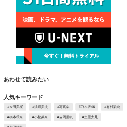
あわせて読みたい
人気キーワード
#
今田美桜
#
浜辺美波
#
写真集
#
乃木坂46
#
有村架純
#
橋本環奈
#
小松菜奈
#
吉岡里帆
#
土屋太鳳