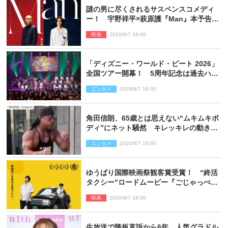
謎の男に尽くされるサスペンスコメディ
ー！ 宇野祥平×萩原護『Man』本予告＆
新ビジュアル解禁
映画
2026/8/7 18:00
「ディズニー・ワールド・ビート 2026」
全国ツアー開幕！ 5周年記念は過去ハイ
ライト＆クルーズ旅を大満喫！【潜入レ
エンタメ
2026/8/7 18:00
ポート】
角田信朗、65歳とは思えない“ムキムキボ
ディ”にネット騒然 キレッキレの動きを
披露
エンタメ
2026/8/7 18:00
ゆうばり国際映画祭観客賞受賞！ “終活
タクシー”ロードムービー『ごじゃっぺタ
クシー』10月公開＆予告解禁
映画
2026/8/7 18:00
生放送で降板直訴から6年…人気グラドル