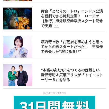
舞台『となりのトトロ』ロンドン公演
を観劇できる特別企画！ ローチケ
［旅行］海外航空券取扱スタート記念
で実施
P R
鎮西寿々歌「お芝居を辞めようと思っ
てからの再スタートだった」 主演作
で再会した“演じる喜び”
“本当の友だち”をつくるのは難しい
唐沢寿明＆広瀬アリスが『トイ・スト
ーリー５』を語る
[ADVERTISEMENT]