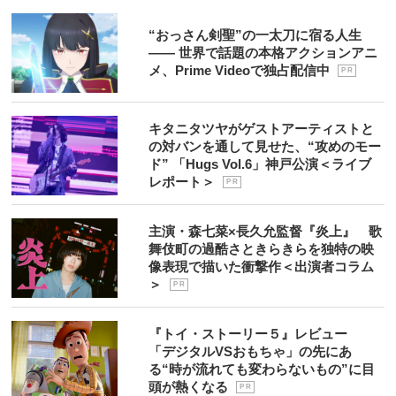
“おっさん剣聖”の一太刀に宿る人生
―― 世界で話題の本格アクションアニ
メ、Prime Videoで独占配信中
P R
キタニタツヤがゲストアーティストと
の対バンを通して見せた、“攻めのモー
ド” 「Hugs Vol.6」神戸公演＜ライブ
レポート＞
P R
主演・森七菜×長久允監督『炎上』 歌
舞伎町の過酷さときらきらを独特の映
像表現で描いた衝撃作＜出演者コラム
＞
P R
『トイ・ストーリー５』レビュー
「デジタルVSおもちゃ」の先にあ
る“時が流れても変わらないもの”に目
頭が熱くなる
P R