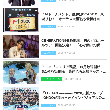
エンタメ
2026/8/8 00:45
「Mトーナメント」優勝はBEAST X・東
城りお！ オーラス大混戦も最後は自ら
和了って幕引き
エンタメ
2026/8/7 22:02
GENERATIONS数原龍友、初のソロホー
ルツアー開催決定！ 「心が動いた瞬間
を、音に乗せてお届けできれば」
エンタメ
2026/8/7 20:15
アニメ『ロメリア戦記』10月放送開始
第1弾PV公開＆千葉翔也ら追加キャスト4
人を発表
アニメ･ゲーム
2026/8/7 20:00
「EBiDAN museum 2026」新グループ
iiONDOが加わったメインビジュアル公
開！ 開催記念グッズラインナップも
エンタメ
2026/8/7 18:50