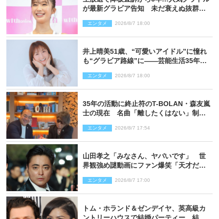
が最新グラビア告知 未だ衰えぬ抜群ス
タイルに反響
エンタメ
2026/8/7 18:00
井上晴美51歳、“可愛いアイドル”に憧れ
も“グラビア路線”に――芸能生活35年を
赤裸々に語る 27年ぶりに写真集発売
エンタメ
2026/8/7 18:00
35年の活動に終止符のT-BOLAN・森友嵐
士の現在 名曲「離したくはない」制作
秘話も
エンタメ
2026/8/7 17:54
山田孝之「みなさん、ヤバいです」 世
界観強め謎動画にファン爆笑「天才だ
わ」
エンタメ
2026/8/7 17:00
トム・ホランド＆ゼンデイヤ、英高級カ
ントリーハウスで結婚パーティー 結婚