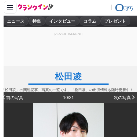
ニュース
特集
インタビュー
コラム
プレゼント
[ADVERTISEMENT]
松田凌
「松田凌」の関連記事、写真の一覧です。「松田凌」の出演情報も随時更新中！
前の写真
10/31
次の写真