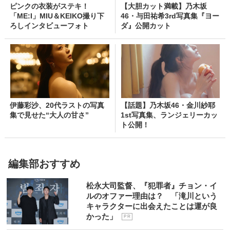
ピンクの衣装がステキ！
【大胆カット満載】乃木坂
「ME:I」MIU＆KEIKO撮り下
46・与田祐希3rd写真集『ヨー
ろしインタビューフォト
ダ』公開カット
伊藤彩沙、20代ラストの写真
【話題】乃木坂46・金川紗耶
集で見せた“大人の甘さ”
1st写真集、ランジェリーカッ
ト公開！
編集部おすすめ
松永大司監督、『犯罪者』チョン・イ
ルのオファー理由は？ 「滝川という
キャラクターに出会えたことは運が良
かった」
P R