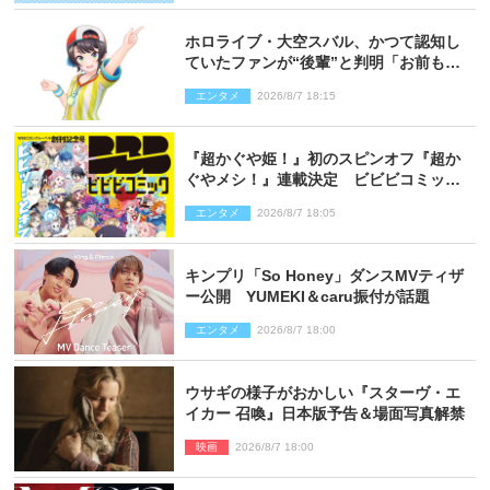
ホロライブ・大空スバル、かつて認知し
ていたファンが“後輩”と判明「お前もし
かしてあのときの？」
エンタメ
2026/8/7 18:15
『超かぐや姫！』初のスピンオフ『超か
ぐやメシ！』連載決定 ビビビコミック
創刊で31作品一挙公開
エンタメ
2026/8/7 18:05
キンプリ「So Honey」ダンスMVティザ
ー公開 YUMEKI＆caru振付が話題
エンタメ
2026/8/7 18:00
ウサギの様子がおかしい『スターヴ・エ
イカー 召喚』日本版予告＆場面写真解禁
映画
2026/8/7 18:00