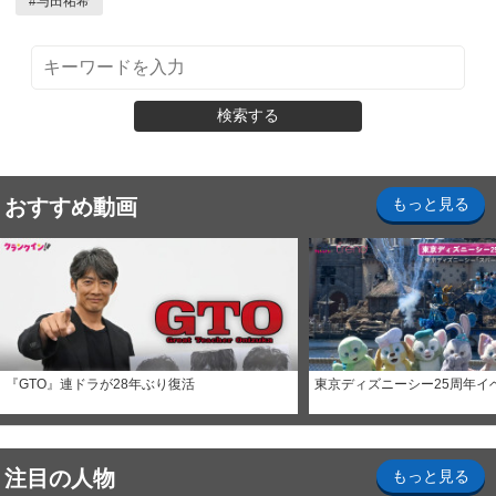
#
与田祐希
検索する
おすすめ動画
もっと見る
『GTO』連ドラが28年ぶり復活
東京ディズニーシー25周年イ
注目の人物
もっと見る