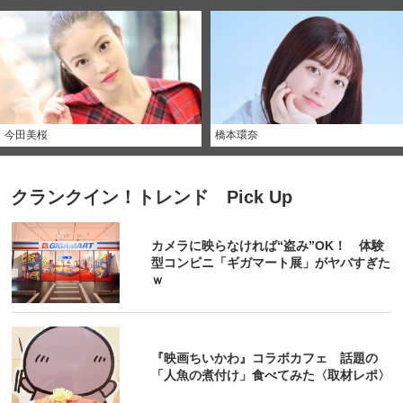
今田美桜
橋本環奈
クランクイン！トレンド Pick Up
カメラに映らなければ“盗み”OK！ 体験
型コンビニ「ギガマート展」がヤバすぎた
ｗ
『映画ちいかわ』コラボカフェ 話題の
「人魚の煮付け」食べてみた〈取材レポ〉