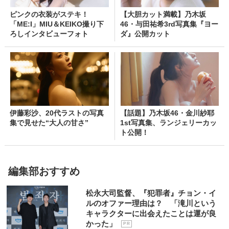
ピンクの衣装がステキ！
【大胆カット満載】乃木坂
「ME:I」MIU＆KEIKO撮り下
46・与田祐希3rd写真集『ヨー
ろしインタビューフォト
ダ』公開カット
伊藤彩沙、20代ラストの写真
【話題】乃木坂46・金川紗耶
集で見せた“大人の甘さ”
1st写真集、ランジェリーカッ
ト公開！
編集部おすすめ
松永大司監督、『犯罪者』チョン・イ
ルのオファー理由は？ 「滝川という
キャラクターに出会えたことは運が良
かった」
P R