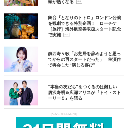
頭が熱くなる
P R
舞台『となりのトトロ』ロンドン公演
を観劇できる特別企画！ ローチケ
［旅行］海外航空券取扱スタート記念
で実施
P R
鎮西寿々歌「お芝居を辞めようと思っ
てからの再スタートだった」 主演作
で再会した“演じる喜び”
“本当の友だち”をつくるのは難しい
唐沢寿明＆広瀬アリスが『トイ・スト
ーリー５』を語る
[ADVERTISEMENT]