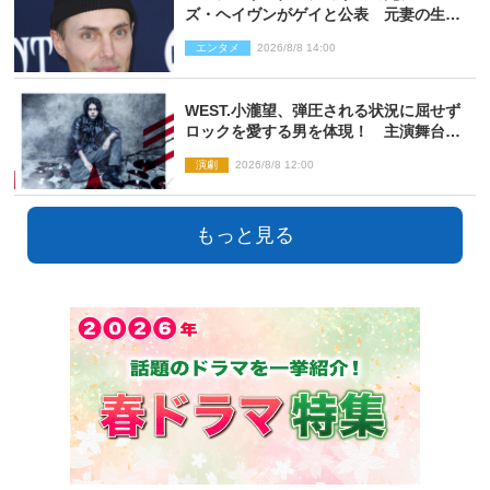
ズ・ヘイヴンがゲイと公表 元妻の生配
信で明らかに
エンタメ
2026/8/8 14:00
WEST.小瀧望、弾圧される状況に屈せず
ロックを愛する男を体現！ 主演舞台
『ロックンロール』ビジュアル解禁
演劇
2026/8/8 12:00
もっと見る