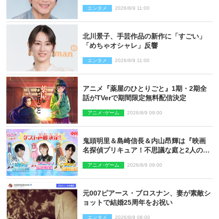
婚
エンタメ
2026/8/9 11:00
北川景子、手芸作品の新作に「すごい」
「めちゃオシャレ」反響
エンタメ
2026/8/9 11:00
アニメ『薬屋のひとりごと』1期・2期全
話がTVerで期間限定無料配信決定
アニメ･ゲーム
2026/8/9 09:00
鬼頭明里＆島崎信長＆内山昂輝は『映画
名探偵プリキュア！不思議な庭と2人の秘
密』ゲスト声優に決定
アニメ･ゲーム
2026/8/9 09:00
元007ピアース・ブロスナン、妻が素敵シ
ョットで結婚25周年をお祝い
エンタメ
2026/8/9 08:00