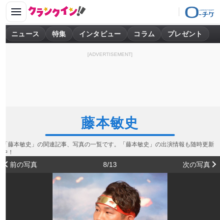
ニュース
特集
インタビュー
コラム
プレゼント
[ADVERTISEMENT]
藤本敏史
「藤本敏史」の関連記事、写真の一覧です。「藤本敏史」の出演情報も随時更新
中！
前の写真
8/13
次の写真