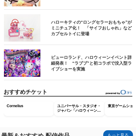
ハローキティの“ロングセラーおもちゃ”が
ミニチュア化！ 「サイフおしゃれ」など
カプセルトイに登場
ピューロランド、ハロウィーンイベント詳
細発表！ “ラブブ”と初コラボで没入型ラ
イブショーを実施
おすすめチケット
Cornelius
ユニバーサル・スタジオ・
東京ゲームショウ2
ジャパン「ハロウィーン・
ホラー・ナイト ～オール
ナイト～パス」
最新＆おすすめ 配信作品
もっと見る