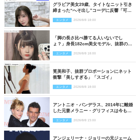
グラビア美女29歳、タイトなニット引き
締まった“へそ出し”コーデに反響「可愛
い過ぎる」
エンタメ
2026/8/8 18:00
「脚の長さ比べ勝てる人いないでし
ょ？」身長182cm美女モデル、抜群のプ
ロポーションにネット衝撃
エンタメ
2026/8/8 18:00
筧美和子、抜群プロポーションにネット
衝撃「美しすぎる」「スゴイ」
エンタメ
2026/8/8 18:00
アントニオ・バンデラス、2014年に離婚
した元妻メラニー・グリフィスは今も
「親友の一人」
エンタメ
2026/8/8 15:00
アンジェリーナ・ジョリーの兄ジェーム