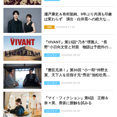
瀬戸康史＆有村架純、9年ぶり共演も印象
は変わらず 演出・白井晃への絶大なる
信頼を胸に舞台『キュー』に挑む
演劇
2026/8/9 07:00
『VIVANT』第13話“乃木”堺雅人、“長
野”小日向文世と対面 物語は予想外の展
開へ
エンタメ
2026/8/9 06:30
『豊臣兄弟！』第30回 “小一郎”仲野太
賀、天下人を目指す兄“秀吉”池松壮亮
と“清須会議”へ
エンタメ
2026/8/9 06:30
『マイ・フィクション』第6話 正樹＆
奈々美、香坂に接触を試みる
エンタメ
2026/8/9 06:30