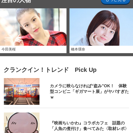
注目の人物
今田美桜
橋本環奈
クランクイン！トレンド Pick Up
カメラに映らなければ“盗み”OK！ 体験
型コンビニ「ギガマート展」がヤバすぎた
ｗ
『映画ちいかわ』コラボカフェ 話題の
「人魚の煮付け」食べてみた〈取材レポ〉