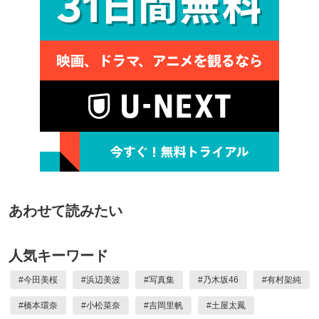
あわせて読みたい
人気キーワード
#
今田美桜
#
浜辺美波
#
写真集
#
乃木坂46
#
有村架純
#
橋本環奈
#
小松菜奈
#
吉岡里帆
#
土屋太鳳