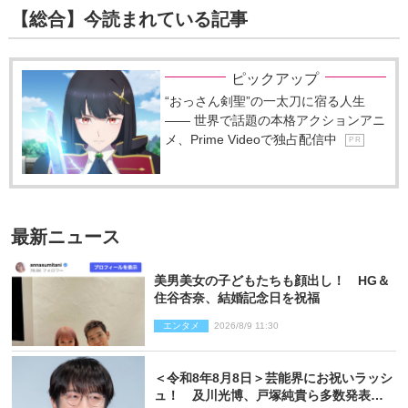
【総合】今読まれている記事
ピックアップ
“おっさん剣聖”の一太刀に宿る人生
―― 世界で話題の本格アクションアニ
メ、Prime Videoで独占配信中
P R
最新ニュース
美男美女の子どもたちも顔出し！ HG＆
住谷杏奈、結婚記念日を祝福
エンタメ
2026/8/9 11:30
＜令和8年8月8日＞芸能界にお祝いラッシ
ュ！ 及川光博、戸塚純貴ら多数発表結