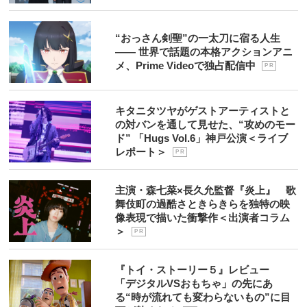
“おっさん剣聖”の一太刀に宿る人生
―― 世界で話題の本格アクションアニ
メ、Prime Videoで独占配信中
P R
キタニタツヤがゲストアーティストと
の対バンを通して見せた、“攻めのモー
ド” 「Hugs Vol.6」神戸公演＜ライブ
レポート＞
P R
主演・森七菜×長久允監督『炎上』 歌
舞伎町の過酷さときらきらを独特の映
像表現で描いた衝撃作＜出演者コラム
＞
P R
『トイ・ストーリー５』レビュー
「デジタルVSおもちゃ」の先にあ
る“時が流れても変わらないもの”に目