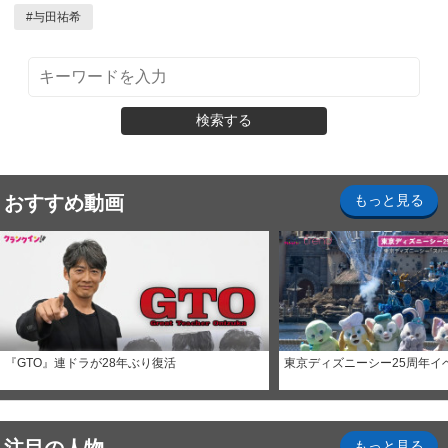
#
与田祐希
検索する
おすすめ動画
もっと見る
『GTO』連ドラが28年ぶり復活
東京ディズニーシー25周年イ
もっと見る