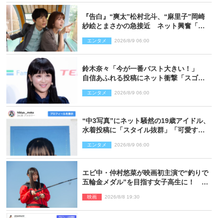
『告白』“爽太”松村北斗、“麻里子”岡崎
紗絵とまさかの急接近 ネット興奮「そ
の反応は」「いいの!?」（ネタバレあ
エンタメ
2026/8/9 06:00
り）
鈴木奈々「今が一番バスト大きい！」
自信あふれる投稿にネット衝撃「スゴ
イ」「写真集を出して欲しい」
エンタメ
2026/8/9 06:00
“中3写真”にネット騒然の19歳アイドル、
水着投稿に「スタイル抜群」「可愛すぎ
る」と絶賛の声
エンタメ
2026/8/9 06:00
エビ中・仲村悠菜が映画初主演で“釣りで
五輪金メダル”を目指す女子高生に！ 映
画『つりこまち』今秋公開
映画
2026/8/8 19:30