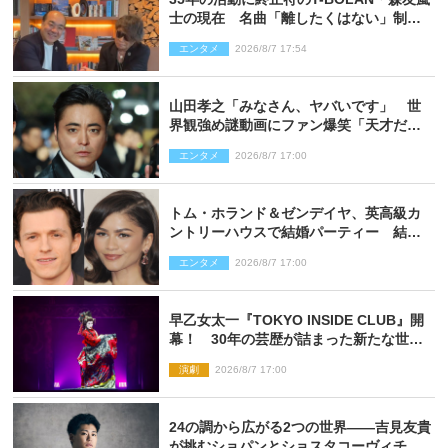
士の現在 名曲「離したくはない」制作
秘話も
エンタメ
2026/8/7 17:54
山田孝之「みなさん、ヤバいです」 世
界観強め謎動画にファン爆笑「天才だ
わ」
エンタメ
2026/8/7 17:00
トム・ホランド＆ゼンデイヤ、英高級カ
ントリーハウスで結婚パーティー 結婚
指輪を身に着けたトムも初キャッチ
エンタメ
2026/8/7 17:00
早乙女太一『TOKYO INSIDE CLUB』開
幕！ 30年の芸歴が詰まった新たな世界
観
演劇
2026/8/7 17:00
24の調から広がる2つの世界――吉見友貴
が挑むショパンとショスタコーヴィチ