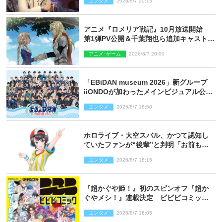
エンタメ
2026/8/7 20:15
アニメ『ロメリア戦記』10月放送開始
第1弾PV公開＆千葉翔也ら追加キャスト4
人を発表
アニメ･ゲーム
2026/8/7 20:00
「EBiDAN museum 2026」新グループ
iiONDOが加わったメインビジュアル公
開！ 開催記念グッズラインナップも
エンタメ
2026/8/7 18:50
ホロライブ・大空スバル、かつて認知し
ていたファンが“後輩”と判明「お前もし
かしてあのときの？」
エンタメ
2026/8/7 18:15
『超かぐや姫！』初のスピンオフ『超か
ぐやメシ！』連載決定 ビビビコミック
創刊で31作品一挙公開
エンタメ
2026/8/7 18:05