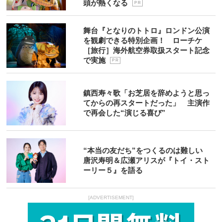
頭が熱くなる
P R
舞台『となりのトトロ』ロンドン公演
を観劇できる特別企画！ ローチケ
［旅行］海外航空券取扱スタート記念
で実施
P R
鎮西寿々歌「お芝居を辞めようと思っ
てからの再スタートだった」 主演作
で再会した“演じる喜び”
“本当の友だち”をつくるのは難しい
唐沢寿明＆広瀬アリスが『トイ・スト
ーリー５』を語る
[ADVERTISEMENT]