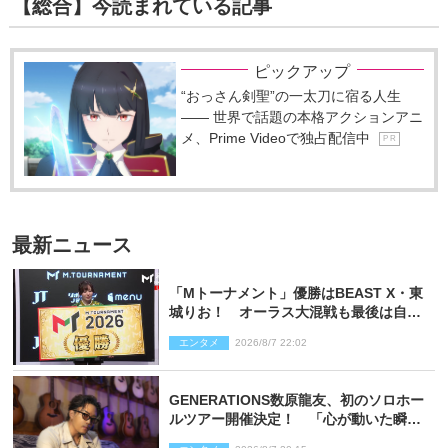
【総合】今読まれている記事
ピックアップ
“おっさん剣聖”の一太刀に宿る人生
―― 世界で話題の本格アクションアニ
メ、Prime Videoで独占配信中
P R
最新ニュース
「Mトーナメント」優勝はBEAST X・東
城りお！ オーラス大混戦も最後は自ら
和了って幕引き
エンタメ
2026/8/7 22:02
GENERATIONS数原龍友、初のソロホー
ルツアー開催決定！ 「心が動いた瞬間
を、音に乗せてお届けできれば」