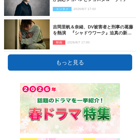
エンタメ
2026/8/7 17:00
吉岡里帆＆奈緒、DV被害者と刑事の葛藤
を熱演 『シャドウワーク』迫真の新場
面写真公開
映画
2026/8/7 17:00
もっと見る