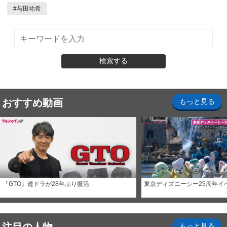
#
与田祐希
検索する
おすすめ動画
もっと見る
『GTO』連ドラが28年ぶり復活
東京ディズニーシー25周年イ
もっと見る