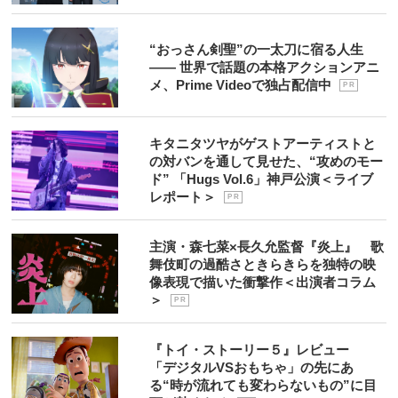
“おっさん剣聖”の一太刀に宿る人生
―― 世界で話題の本格アクションアニ
メ、Prime Videoで独占配信中
P R
キタニタツヤがゲストアーティストと
の対バンを通して見せた、“攻めのモー
ド” 「Hugs Vol.6」神戸公演＜ライブ
レポート＞
P R
主演・森七菜×長久允監督『炎上』 歌
舞伎町の過酷さときらきらを独特の映
像表現で描いた衝撃作＜出演者コラム
＞
P R
『トイ・ストーリー５』レビュー
「デジタルVSおもちゃ」の先にあ
る“時が流れても変わらないもの”に目