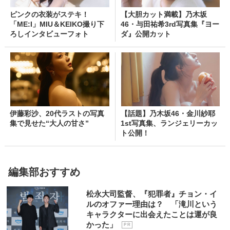
ピンクの衣装がステキ！
【大胆カット満載】乃木坂
「ME:I」MIU＆KEIKO撮り下
46・与田祐希3rd写真集『ヨー
ろしインタビューフォト
ダ』公開カット
伊藤彩沙、20代ラストの写真
【話題】乃木坂46・金川紗耶
集で見せた“大人の甘さ”
1st写真集、ランジェリーカッ
ト公開！
編集部おすすめ
松永大司監督、『犯罪者』チョン・イ
ルのオファー理由は？ 「滝川という
キャラクターに出会えたことは運が良
かった」
P R