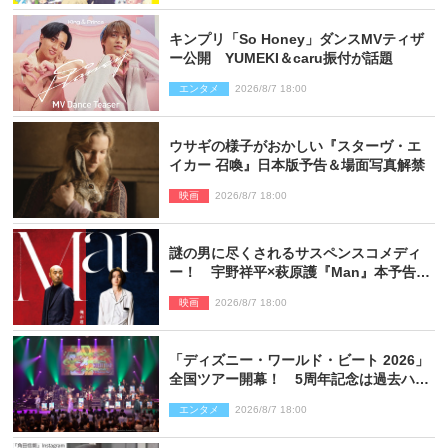
キンプリ「So Honey」ダンスMVティザ
ー公開 YUMEKI＆caru振付が話題
エンタメ
2026/8/7 18:00
ウサギの様子がおかしい『スターヴ・エ
イカー 召喚』日本版予告＆場面写真解禁
映画
2026/8/7 18:00
謎の男に尽くされるサスペンスコメディ
ー！ 宇野祥平×萩原護『Man』本予告＆
新ビジュアル解禁
映画
2026/8/7 18:00
「ディズニー・ワールド・ビート 2026」
全国ツアー開幕！ 5周年記念は過去ハイ
ライト＆クルーズ旅を大満喫！【潜入レ
エンタメ
2026/8/7 18:00
ポート】