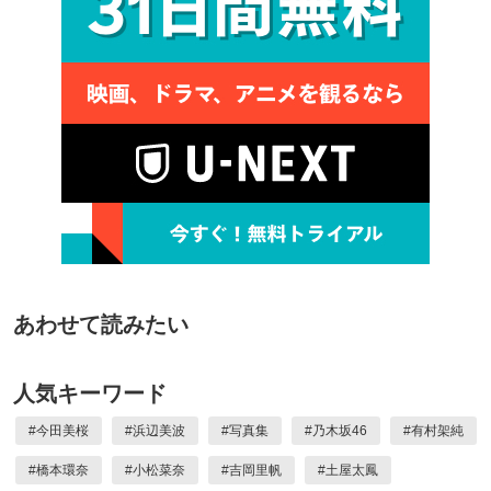
あわせて読みたい
人気キーワード
#
今田美桜
#
浜辺美波
#
写真集
#
乃木坂46
#
有村架純
#
橋本環奈
#
小松菜奈
#
吉岡里帆
#
土屋太鳳