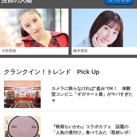
注目の人物
今田美桜
橋本環奈
クランクイン！トレンド Pick Up
カメラに映らなければ“盗み”OK！ 体験
型コンビニ「ギガマート展」がヤバすぎた
ｗ
『映画ちいかわ』コラボカフェ 話題の
「人魚の煮付け」食べてみた〈取材レポ〉