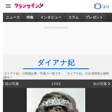
ニュース
特集
インタビュー
コラム
プレゼント
[ADVERTISEMENT]
ダイアナ妃
「ダイアナ妃」の関連記事、写真の一覧です。「ダイアナ妃」の出演情報も随時
更新中！
前の写真
17/23
次の写真