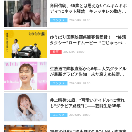
角田信朗、65歳とは思えない“ムキムキボ
ディ”にネット騒然 キレッキレの動きを
披露
エンタメ
2026/8/7 18:00
ゆうばり国際映画祭観客賞受賞！ “終活
タクシー”ロードムービー『ごじゃっぺタ
クシー』10月公開＆予告解禁
映画
2026/8/7 18:00
生放送で降板直訴から6年…人気グラドル
が最新グラビア告知 未だ衰えぬ抜群ス
タイルに反響
エンタメ
2026/8/7 18:00
井上晴美51歳、“可愛いアイドル”に憧れ
も“グラビア路線”に――芸能生活35年を
赤裸々に語る 27年ぶりに写真集発売
エンタメ
2026/8/7 18:00
35年の活動に終止符のT-BOLAN・森友嵐