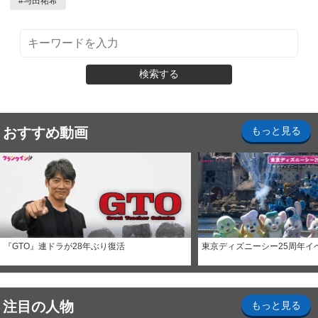
#
与田祐希
検索する
おすすめ動画
もっと見る
『GTO』連ドラが28年ぶり復活
東京ディズニーシー25周年イ
注目の人物
もっと見る