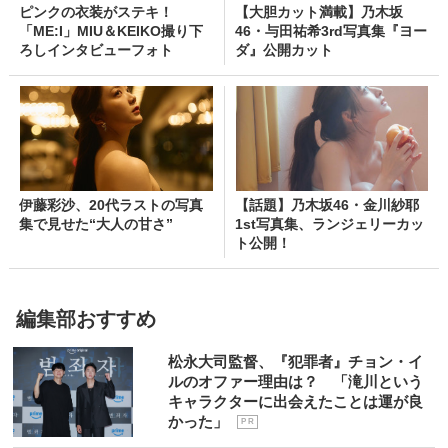
ピンクの衣装がステキ！
【大胆カット満載】乃木坂
「ME:I」MIU＆KEIKO撮り下
46・与田祐希3rd写真集『ヨー
ろしインタビューフォト
ダ』公開カット
伊藤彩沙、20代ラストの写真
【話題】乃木坂46・金川紗耶
集で見せた“大人の甘さ”
1st写真集、ランジェリーカッ
ト公開！
編集部おすすめ
松永大司監督、『犯罪者』チョン・イ
ルのオファー理由は？ 「滝川という
キャラクターに出会えたことは運が良
かった」
P R