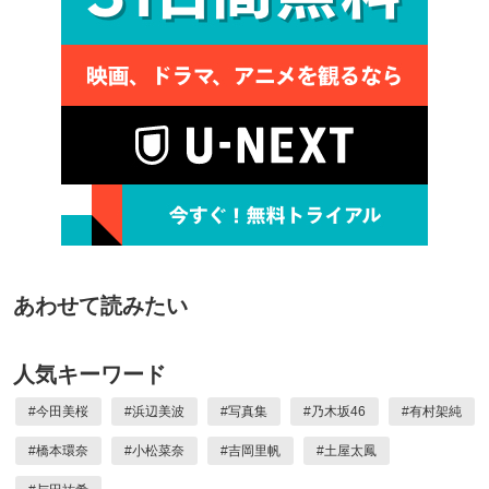
あわせて読みたい
人気キーワード
#
今田美桜
#
浜辺美波
#
写真集
#
乃木坂46
#
有村架純
#
橋本環奈
#
小松菜奈
#
吉岡里帆
#
土屋太鳳