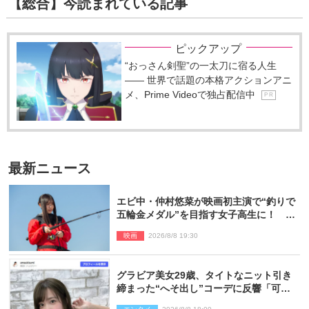
【総合】今読まれている記事
ピックアップ
“おっさん剣聖”の一太刀に宿る人生
―― 世界で話題の本格アクションアニ
メ、Prime Videoで独占配信中
P R
最新ニュース
エビ中・仲村悠菜が映画初主演で“釣りで
五輪金メダル”を目指す女子高生に！ 映
画『つりこまち』今秋公開
映画
2026/8/8 19:30
グラビア美女29歳、タイトなニット引き
締まった“へそ出し”コーデに反響「可愛
い過ぎる」