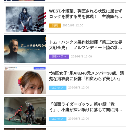
WEST.小瀧望、弾圧される状況に屈せず
ロックを愛する男を体現！ 主演舞台
『ロックンロール』ビジュアル解禁
演劇
2026/8/8 12:00
トム・ハンクス製作総指揮『第二次世界
大戦全史』 ノルマンディー上陸の壮絶
な戦場を収めた特別映像解禁
海外ドラマ
2026/8/8 12:00
“港区女子”系AKB48元メンバー38歳、清
楚な浴衣姿に反響「相変わらず美しい」
エンタメ
2026/8/8 12:00
『仮面ライダーゼッツ』第47話「救
う」、小鷹が深い眠りに落ちて闇に消え
る…？
エンタメ
2026/8/8 12:00