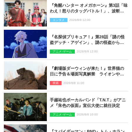
『角醒ハンター オメガホーン』第3話「味
わえ！怒りのタッグバトル！」、波斬の
ギリコがハンターバトルを挑んできた！
エンタメ
2026/8/8 12:00
『名探偵プリキュア！』第28話「謎の怪
盗デッチ・アゲイン」、謎の怪盗から不
思議な予告状が届く
アニメ･ゲーム
2026/8/8 12:00
『劇場版ダーウィンが来た！』世界猫の
日に予告＆場面写真解禁 ライオンやマ
ヌルネコの赤ちゃんが大集合
映画
2026/8/8 11:00
手越祐也ボーカルバンド「T.N.T」がアニ
メ『朱色の仮面』宣伝大使に就任決定
アニメ･ゲーム
2026/8/8 10:00
『スパイダーマン：BND』トム・ホラン