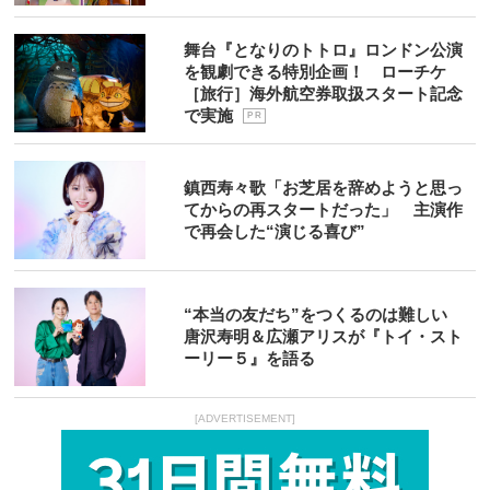
舞台『となりのトトロ』ロンドン公演
を観劇できる特別企画！ ローチケ
［旅行］海外航空券取扱スタート記念
で実施
P R
鎮西寿々歌「お芝居を辞めようと思っ
てからの再スタートだった」 主演作
で再会した“演じる喜び”
“本当の友だち”をつくるのは難しい
唐沢寿明＆広瀬アリスが『トイ・スト
ーリー５』を語る
[ADVERTISEMENT]