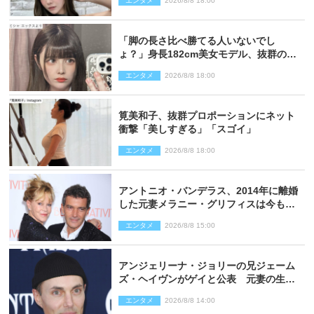
エンタメ
2026/8/8 18:00
「脚の長さ比べ勝てる人いないでし
ょ？」身長182cm美女モデル、抜群のプ
ロポーションにネット衝撃
エンタメ
2026/8/8 18:00
筧美和子、抜群プロポーションにネット
衝撃「美しすぎる」「スゴイ」
エンタメ
2026/8/8 18:00
アントニオ・バンデラス、2014年に離婚
した元妻メラニー・グリフィスは今も
「親友の一人」
エンタメ
2026/8/8 15:00
アンジェリーナ・ジョリーの兄ジェーム
ズ・ヘイヴンがゲイと公表 元妻の生配
信で明らかに
エンタメ
2026/8/8 14:00