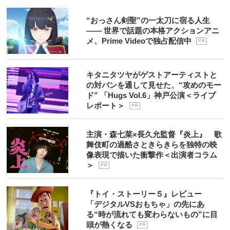
“おっさん剣聖”の一太刀に宿る人生
―― 世界で話題の本格アクションアニ
メ、Prime Videoで独占配信中
P R
キタニタツヤがゲストアーティストと
の対バンを通して見せた、“攻めのモー
ド” 「Hugs Vol.6」神戸公演＜ライブ
レポート＞
P R
主演・森七菜×長久允監督『炎上』 歌
舞伎町の過酷さときらきらを独特の映
像表現で描いた衝撃作＜出演者コラム
＞
P R
『トイ・ストーリー５』レビュー
「デジタルVSおもちゃ」の先にあ
る“時が流れても変わらないもの”に目
頭が熱くなる
P R