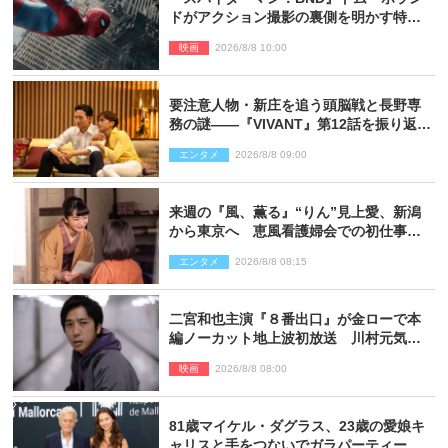
ドがアクション撮影の裏側を明かす特別
映像解禁
映画
2026/8/8 10:00
要注意人物・新庄を追う頭脳戦と長野専
務の謎――『VIVANT』第12話を振り返
る！
エンタメ
2026/8/8 09:00
来週の『風、薫る』“りん”見上愛、新潟
から東京へ 恵風看護婦会での初仕事に
向かう
エンタメ
2026/8/8 08:15
二宮和也主演『８番出口』が金ローで本
編ノーカット地上波初放送 川村元気監
督＆二宮コメント到着
映画
2026/8/8 08:00
81歳マイケル・ダグラス、23歳の愛娘キ
ャリスと手をつないでガラパーティーに