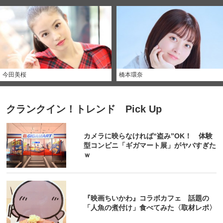
今田美桜
橋本環奈
クランクイン！トレンド Pick Up
カメラに映らなければ“盗み”OK！ 体験
型コンビニ「ギガマート展」がヤバすぎた
ｗ
『映画ちいかわ』コラボカフェ 話題の
「人魚の煮付け」食べてみた〈取材レポ〉