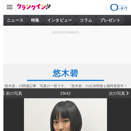
ニュース
特集
インタビュー
コラム
プレゼント
[ADVERTISEMENT]
悠木碧
「悠木碧」の関連記事、写真の一覧です。「悠木碧」の出演情報も随時更新中！
前の写真
29/42
次の写真