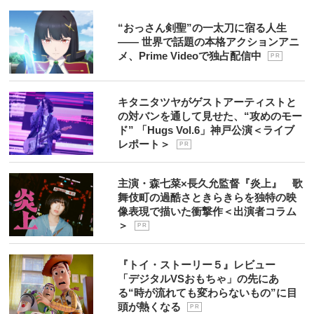
“おっさん剣聖”の一太刀に宿る人生
―― 世界で話題の本格アクションアニ
メ、Prime Videoで独占配信中
P R
キタニタツヤがゲストアーティストと
の対バンを通して見せた、“攻めのモー
ド” 「Hugs Vol.6」神戸公演＜ライブ
レポート＞
P R
主演・森七菜×長久允監督『炎上』 歌
舞伎町の過酷さときらきらを独特の映
像表現で描いた衝撃作＜出演者コラム
＞
P R
『トイ・ストーリー５』レビュー
「デジタルVSおもちゃ」の先にあ
る“時が流れても変わらないもの”に目
頭が熱くなる
P R