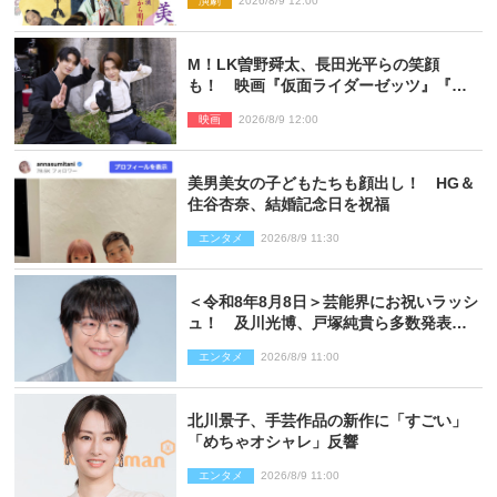
演劇
2026/8/9 12:00
M！LK曽野舜太、長田光平らの笑顔
も！ 映画『仮面ライダーゼッツ』『超
宇宙刑事ギャバン インフィニティ』オフ
映画
2026/8/9 12:00
ショット到着
美男美女の子どもたちも顔出し！ HG＆
住谷杏奈、結婚記念日を祝福
エンタメ
2026/8/9 11:30
＜令和8年8月8日＞芸能界にお祝いラッシ
ュ！ 及川光博、戸塚純貴ら多数発表結
婚
エンタメ
2026/8/9 11:00
北川景子、手芸作品の新作に「すごい」
「めちゃオシャレ」反響
エンタメ
2026/8/9 11:00