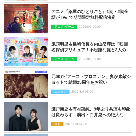
アニメ『薬屋のひとりごと』1期・2期全
話がTVerで期間限定無料配信決定
アニメ･ゲーム
2026/8/9 09:00
鬼頭明里＆島崎信長＆内山昂輝は『映画
名探偵プリキュア！不思議な庭と2人の秘
密』ゲスト声優に決定
アニメ･ゲーム
2026/8/9 09:00
元007ピアース・ブロスナン、妻が素敵シ
ョットで結婚25周年をお祝い
エンタメ
2026/8/9 08:00
瀬戸康史＆有村架純、9年ぶり共演も印象
は変わらず 演出・白井晃への絶大なる
信頼を胸に舞台『キュー』に挑む
演劇
2026/8/9 07:00