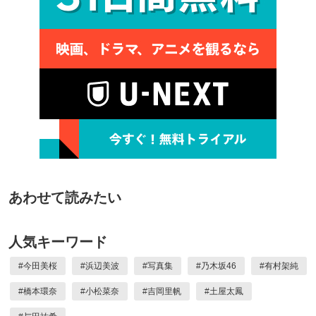
あわせて読みたい
人気キーワード
#
今田美桜
#
浜辺美波
#
写真集
#
乃木坂46
#
有村架純
#
橋本環奈
#
小松菜奈
#
吉岡里帆
#
土屋太鳳