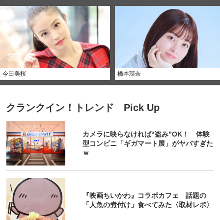
今田美桜
橋本環奈
クランクイン！トレンド Pick Up
カメラに映らなければ“盗み”OK！ 体験
型コンビニ「ギガマート展」がヤバすぎた
ｗ
『映画ちいかわ』コラボカフェ 話題の
「人魚の煮付け」食べてみた〈取材レポ〉