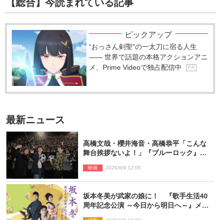
【総合】今読まれている記事
ピックアップ
“おっさん剣聖”の一太刀に宿る人生
―― 世界で話題の本格アクションアニ
メ、Prime Videoで独占配信中
P R
最新ニュース
高橋文哉・櫻井海音・高橋恭平「こんな
舞台挨拶ないよ！」『ブルーロック』自
由すぎるイベントレポート
映画
2026/8/9 12:05
坂本冬美が武家の娘に！ 『歌手生活40
周年記念公演 ～今日から明日へ～』メイ
ンビジュアル公開