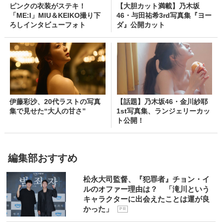
ピンクの衣装がステキ！
【大胆カット満載】乃木坂
「ME:I」MIU＆KEIKO撮り下
46・与田祐希3rd写真集『ヨー
ろしインタビューフォト
ダ』公開カット
伊藤彩沙、20代ラストの写真
【話題】乃木坂46・金川紗耶
集で見せた“大人の甘さ”
1st写真集、ランジェリーカッ
ト公開！
編集部おすすめ
松永大司監督、『犯罪者』チョン・イ
ルのオファー理由は？ 「滝川という
キャラクターに出会えたことは運が良
かった」
P R