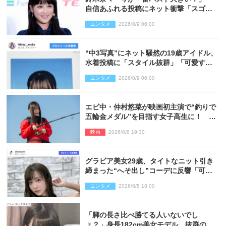
自信あふれる投稿にネット衝撃「スゴ
イ」「写真集を出して欲しい」
エンタメ
2026/8/9 06:00
“中3写真”にネット騒然の19歳アイドル、
水着投稿に「スタイル抜群」「可愛すぎ
る」と絶賛の声
エンタメ
2026/8/9 06:00
エビ中・仲村悠菜が映画初主演で“釣りで
五輪金メダル”を目指す女子高生に！ 映
画『つりこまち』今秋公開
映画
2026/8/8 19:30
グラビア美女29歳、タイトなニット引き
締まった“へそ出し”コーデに反響「可愛
い過ぎる」
エンタメ
2026/8/8 18:00
「脚の長さ比べ勝てる人いないでし
ょ？」身長182cm美女モデル、抜群のプ