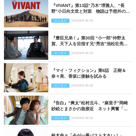
『VIVANT』第13話“乃木”堺雅人、“長
野”小日向文世と対面 物語は予想外の展
開へ
エンタメ
2026/8/9 06:30
『豊臣兄弟！』第30回 “小一郎”仲野太
賀、天下人を目指す兄“秀吉”池松壮亮
と“清須会議”へ
エンタメ
2026/8/9 06:30
『マイ・フィクション』第6話 正樹＆
奈々美、香坂に接触を試みる
エンタメ
2026/8/9 06:30
『告白』“爽太”松村北斗、“麻里子”岡崎
紗絵とまさかの急接近 ネット興奮「そ
の反応は」「いいの!?」（ネタバレあ
エンタメ
2026/8/9 06:00
り）
鈴木奈々「今が一番バスト大きい！」