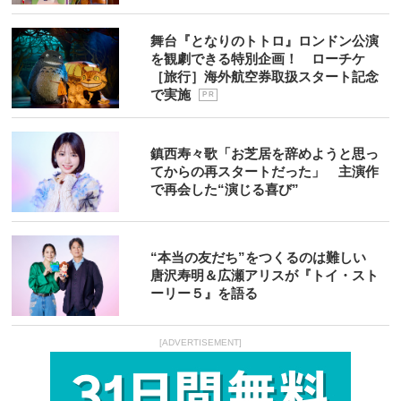
舞台『となりのトトロ』ロンドン公演
を観劇できる特別企画！ ローチケ
［旅行］海外航空券取扱スタート記念
で実施
P R
鎮西寿々歌「お芝居を辞めようと思っ
てからの再スタートだった」 主演作
で再会した“演じる喜び”
“本当の友だち”をつくるのは難しい
唐沢寿明＆広瀬アリスが『トイ・スト
ーリー５』を語る
[ADVERTISEMENT]