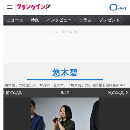
ニュース
特集
インタビュー
コラム
プレゼント
[ADVERTISEMENT]
悠木碧
「悠木碧」の関連記事、写真の一覧です。「悠木碧」の出演情報も随時更新中！
前の写真
8/42
次の写真