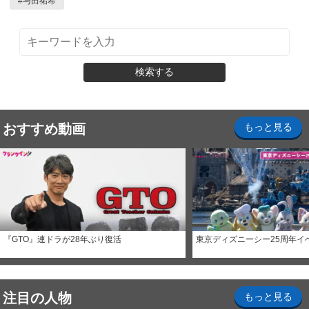
#
与田祐希
検索する
おすすめ動画
もっと見る
『GTO』連ドラが28年ぶり復活
東京ディズニーシー25周年イ
注目の人物
もっと見る