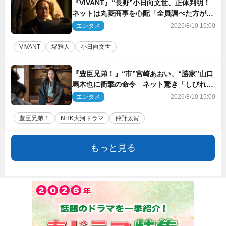
『VIVANT』“長野”小日向文世、正体判明！
ネットは丸菱商事を心配「全員調べた方がい
い」「魔境すぎん？？」
エンタメ
2026/8/10 15:00
VIVANT
堺雅人
小日向文世
『豊臣兄弟！』“市”宮崎あおい、“勝家”山口
馬木也に衝撃の命令 ネット驚き「しびれた
なぁ」「激アツ!!」（ネタバレあり）
エンタメ
2026/8/10 15:00
豊臣兄弟！
NHK大河ドラマ
仲野太賀
もっと見る