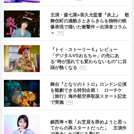
主演・森七菜×長久允監督『炎上』 歌
舞伎町の過酷さときらきらを独特の映
像表現で描いた衝撃作＜出演者コラム
＞
P R
『トイ・ストーリー５』レビュー
「デジタルVSおもちゃ」の先にあ
る“時が流れても変わらないもの”に目
頭が熱くなる
P R
舞台『となりのトトロ』ロンドン公演
を観劇できる特別企画！ ローチケ
［旅行］海外航空券取扱スタート記念
で実施
P R
鎮西寿々歌「お芝居を辞めようと思っ
てからの再スタートだった」 主演作
で再会した“演じる喜び”