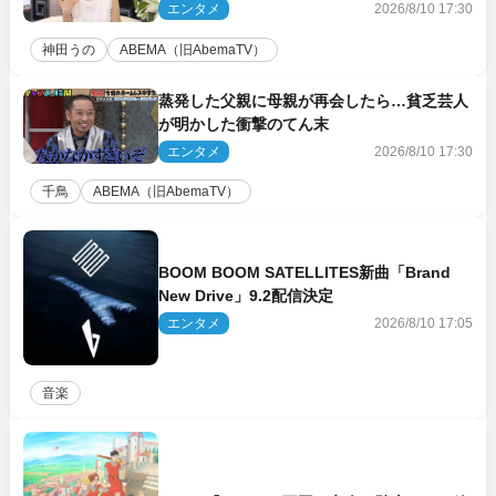
エンタメ
2026/8/10 17:30
神田うの
ABEMA（旧AbemaTV）
蒸発した父親に母親が再会したら…貧乏芸人
が明かした衝撃のてん末
エンタメ
2026/8/10 17:30
千鳥
ABEMA（旧AbemaTV）
BOOM BOOM SATELLITES新曲「Brand
New Drive」9.2配信決定
エンタメ
2026/8/10 17:05
音楽