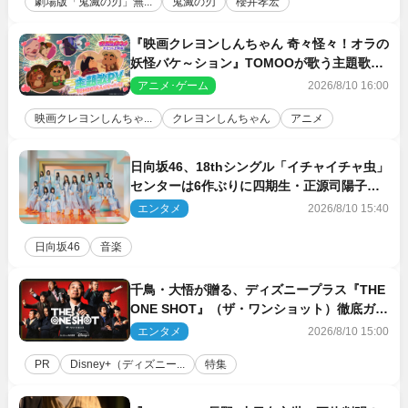
劇場版「鬼滅の刃」無...
鬼滅の刃
櫻井孝宏
『映画クレヨンしんちゃん 奇々怪々！オラの
妖怪バケ～ション』TOMOOが歌う主題歌
「大人になったら」PV解禁
アニメ･ゲーム
2026/8/10 16:00
映画クレヨンしんちゃ...
クレヨンしんちゃん
アニメ
日向坂46、18thシングル「イチャイチャ虫」
センターは6作ぶりに四期生・正源司陽子
新ビジュアル解禁
エンタメ
2026/8/10 15:40
日向坂46
音楽
千鳥・大悟が贈る、ディズニープラス『THE
ONE SHOT』（ザ・ワンショット）徹底ガイ
ド！ 今のお笑い界に一石を投じる“真の笑
エンタメ
2026/8/10 15:00
い”を見る大会がついに開幕
PR
Disney+（ディズニー...
特集