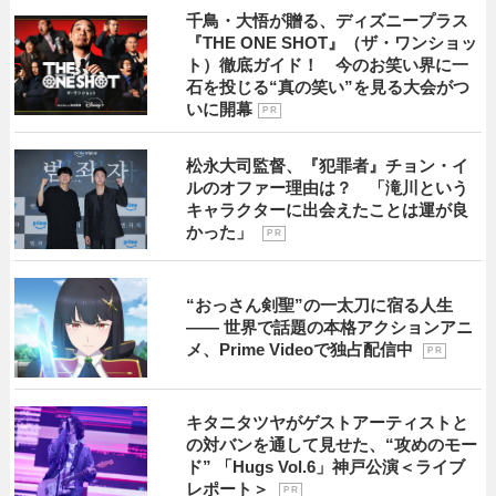
千鳥・大悟が贈る、ディズニープラス
『THE ONE SHOT』（ザ・ワンショッ
ト）徹底ガイド！ 今のお笑い界に一
石を投じる“真の笑い”を見る大会がつ
いに開幕
P R
松永大司監督、『犯罪者』チョン・イ
ルのオファー理由は？ 「滝川という
キャラクターに出会えたことは運が良
かった」
P R
“おっさん剣聖”の一太刀に宿る人生
―― 世界で話題の本格アクションアニ
メ、Prime Videoで独占配信中
P R
キタニタツヤがゲストアーティストと
の対バンを通して見せた、“攻めのモー
ド” 「Hugs Vol.6」神戸公演＜ライブ
レポート＞
P R