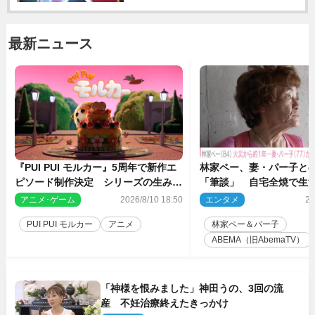
最新ニュース
『PUI PUI モルカー』5周年で新作エ
林家ペー、妻・パー子と
ピソード制作決定 シリーズの生みの
「筆談」 自宅全焼で生
親・見里朝希監督が復帰
アニメ･ゲーム
2026/8/10 18:50
エンタメ
20
PUI PUI モルカー
アニメ
林家ペー＆パー子
ABEMA（旧AbemaTV）
「神様を恨みました」神田うの、3回の流
産 不妊治療終えたきっかけ