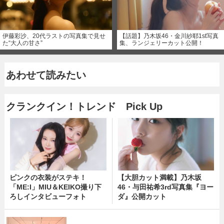
伊藤彩沙、20代ラストの写真集で見せ
【話題】乃木坂46・金川紗耶1st写真
た“大人の甘さ”
集、ランジェリーカット公開！
あわせて読みたい
クランクイン！トレンド Pick Up
ピンクの衣装がステキ！
【大胆カット満載】乃木坂
「ME:I」MIU＆KEIKO撮り下
46・与田祐希3rd写真集『ヨー
ろしインタビューフォト
ダ』公開カット