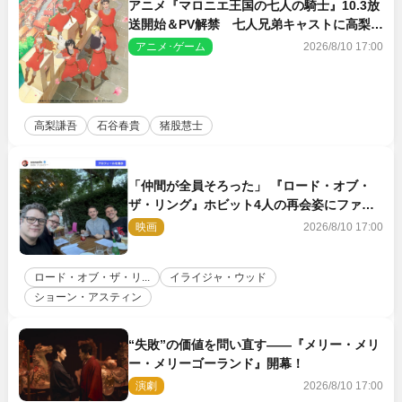
アニメ『マロニエ王国の七人の騎士』10.3放
送開始＆PV解禁 七人兄弟キャストに高梨謙
吾、川島零士ら
アニメ･ゲーム
2026/8/10 17:00
高梨謙吾
石谷春貴
猪股慧士
「仲間が全員そろった」 『ロード・オブ・
ザ・リング』ホビット4人の再会姿にファン
感激
映画
2026/8/10 17:00
ロード・オブ・ザ・リ...
イライジャ・ウッド
ショーン・アスティン
“失敗”の価値を問い直す――『メリー・メリ
ー・メリーゴーランド』開幕！
演劇
2026/8/10 17:00