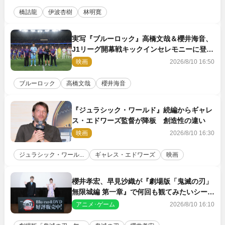
橋詰龍
伊波杏樹
林明寛
実写『ブルーロック』高橋文哉＆櫻井海音、
J1リーグ開幕戦キックインセレモニーに登場
＆喜びの声到着
映画
2026/8/10 16:50
ブルーロック
高橋文哉
櫻井海音
『ジュラシック・ワールド』続編からギャレ
ス・エドワーズ監督が降板 創造性の違い
映画
2026/8/10 16:30
ジュラシック・ワール...
ギャレス・エドワーズ
映画
櫻井孝宏、早見沙織が『劇場版「鬼滅の刃」
無限城編 第一章』で何回も観てみたいシーン
とは？ イベントレポート到着
アニメ･ゲーム
2026/8/10 16:10