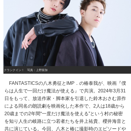
クランクイン！ 写真：上野留加
FANTASTICSの八木勇征とIMP．の椿泰我が、映画『僕
らは人生で一回だけ魔法が使える』で共演。2024年3月31
日をもって、放送作家・脚本家を引退した鈴木おさむ原作
による同名の朗読劇を映画化した本作で、2人は18歳から
20歳までの2年間“一度だけ魔法を使える”という村の秘密
を知り人生の岐路に立つ若者たちを井上祐貴、櫻井海音と
共に演じている。今回、八木と椿に撮影時のエピソードや