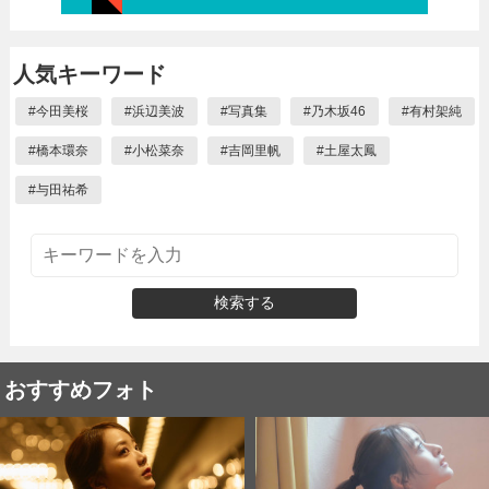
人気キーワード
#
今田美桜
#
浜辺美波
#
写真集
#
乃木坂46
#
有村架純
#
橋本環奈
#
小松菜奈
#
吉岡里帆
#
土屋太鳳
#
与田祐希
検索する
おすすめフォト