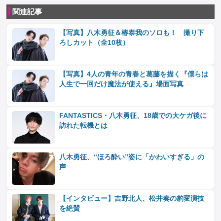
関連記事
【写真】八木勇征＆椿泰我のソロも！ 撮り下
ろしカット（全10枚）
【写真】4人の青年の青春と葛藤を描く『僕らは
人生で一回だけ魔法が使える』場面写真
FANTASTICS・八木勇征、18歳での大ケガ後に
訪れた転機とは
八木勇征、“ほろ酔い”姿に「かわいすぎる」の
声
【インタビュー】吉野北人、松井奏の豹変演技
を絶賛