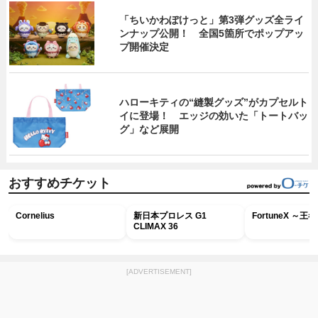
「ちいかわぽけっと」第3弾グッズ全ライ
ンナップ公開！ 全国5箇所でポップアッ
プ開催決定
ハローキティの“縫製グッズ”がカプセルト
イに登場！ エッジの効いた「トートバッ
グ」など展開
おすすめチケット
Cornelius
新日本プロレス G1
FortuneX ～
CLIMAX 36
[ADVERTISEMENT]