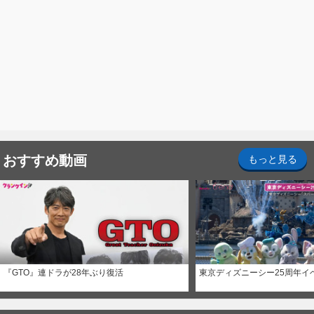
おすすめ動画
もっと見る
『GTO』連ドラが28年ぶり復活
東京ディズニーシー25周年イ