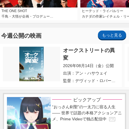
THE ONE SHOT
ヒーテッド・ライバルリー
千鳥・大悟が企画・プロデュー…
カナダの作家レイチェル・リ
今週公開の映画
もっと見る
オークストリートの異
変
2026年08月14日（金）公開
出演：アン・ハサウェイ
監督：デヴィッド・ロバー
ト・ミッチェル
ピックアップ
“おっさん剣聖”の一太刀に宿る人生
―― 世界で話題の本格アクションアニ
メ、Prime Videoで独占配信中
P R