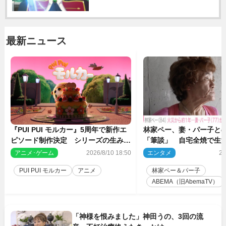
最新ニュース
『PUI PUI モルカー』5周年で新作エ
林家ペー、妻・パー子と
ピソード制作決定 シリーズの生みの
「筆談」 自宅全焼で生
親・見里朝希監督が復帰
アニメ･ゲーム
2026/8/10 18:50
エンタメ
20
PUI PUI モルカー
アニメ
林家ペー＆パー子
ABEMA（旧AbemaTV）
「神様を恨みました」神田うの、3回の流