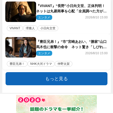
『VIVANT』“長野”小日向文世、正体判明！
ネットは丸菱商事を心配「全員調べた方がい
い」「魔境すぎん？？」
エンタメ
2026/8/10 15:00
VIVANT
堺雅人
小日向文世
『豊臣兄弟！』“市”宮崎あおい、“勝家”山口
馬木也に衝撃の命令 ネット驚き「しびれた
なぁ」「激アツ!!」（ネタバレあり）
エンタメ
2026/8/10 15:00
豊臣兄弟！
NHK大河ドラマ
仲野太賀
もっと見る