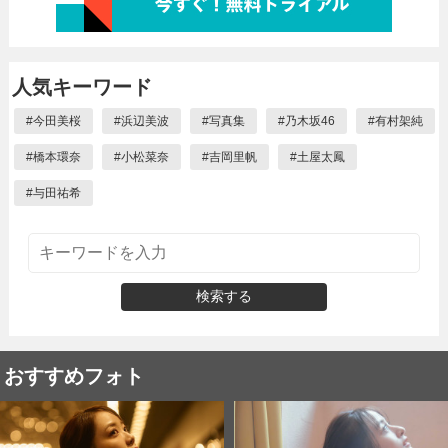
人気キーワード
#
今田美桜
#
浜辺美波
#
写真集
#
乃木坂46
#
有村架純
#
橋本環奈
#
小松菜奈
#
吉岡里帆
#
土屋太鳳
#
与田祐希
検索する
おすすめフォト