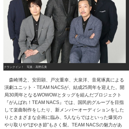
クランクイン！ 写真：高野広美
森崎博之、安田顕、戸次重幸、大泉洋、音尾琢真による
演劇ユニット・TEAM NACSが、結成25周年を迎えた。開
局30周年となるWOWOWとタッグを組んだプロジェクト
『がんばれ！TEAM NACS』では、国民的グループを目指
して楽曲制作をしたり、新メンバーオーディションをした
りとさまざまな企画に臨み、5人ならではといった爆笑の
やり取りや“ぼやき節”もさく裂。TEAM NACSの魅力があ