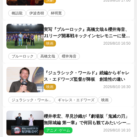
演劇
2026/8/10 17:00
橋詰龍
伊波杏樹
林明寛
実写『ブルーロック』高橋文哉＆櫻井海音、
J1リーグ開幕戦キックインセレモニーに登場
＆喜びの声到着
映画
2026/8/10 16:50
ブルーロック
高橋文哉
櫻井海音
『ジュラシック・ワールド』続編からギャレ
ス・エドワーズ監督が降板 創造性の違い
映画
2026/8/10 16:30
ジュラシック・ワール...
ギャレス・エドワーズ
映画
櫻井孝宏、早見沙織が『劇場版「鬼滅の刃」
無限城編 第一章』で何回も観てみたいシーン
とは？ イベントレポート到着
アニメ･ゲーム
2026/8/10 16:10