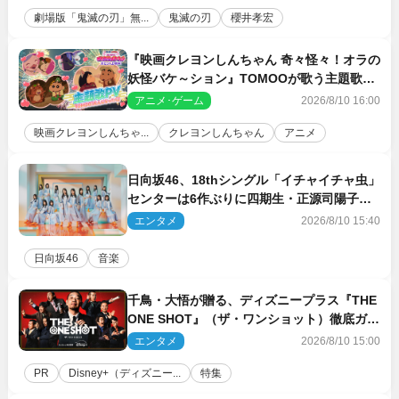
劇場版「鬼滅の刃」無...
鬼滅の刃
櫻井孝宏
『映画クレヨンしんちゃん 奇々怪々！オラの
妖怪バケ～ション』TOMOOが歌う主題歌
「大人になったら」PV解禁
アニメ･ゲーム
2026/8/10 16:00
映画クレヨンしんちゃ...
クレヨンしんちゃん
アニメ
日向坂46、18thシングル「イチャイチャ虫」
センターは6作ぶりに四期生・正源司陽子
新ビジュアル解禁
エンタメ
2026/8/10 15:40
日向坂46
音楽
千鳥・大悟が贈る、ディズニープラス『THE
ONE SHOT』（ザ・ワンショット）徹底ガイ
ド！ 今のお笑い界に一石を投じる“真の笑
エンタメ
2026/8/10 15:00
い”を見る大会がついに開幕
PR
Disney+（ディズニー...
特集