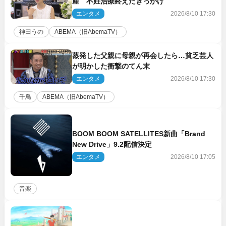
産 不妊治療終えたきっかけ
エンタメ
2026/8/10 17:30
神田うの
ABEMA（旧AbemaTV）
蒸発した父親に母親が再会したら…貧乏芸人
が明かした衝撃のてん末
エンタメ
2026/8/10 17:30
千鳥
ABEMA（旧AbemaTV）
BOOM BOOM SATELLITES新曲「Brand
New Drive」9.2配信決定
エンタメ
2026/8/10 17:05
音楽