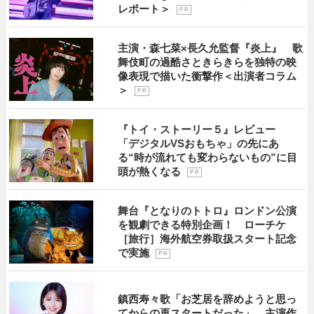
レポート＞
P R
主演・森七菜×長久允監督『炎上』 歌
舞伎町の過酷さときらきらを独特の映
像表現で描いた衝撃作＜出演者コラム
＞
P R
『トイ・ストーリー５』レビュー
「デジタルVSおもちゃ」の先にあ
る“時が流れても変わらないもの”に目
頭が熱くなる
P R
舞台『となりのトトロ』ロンドン公演
を観劇できる特別企画！ ローチケ
［旅行］海外航空券取扱スタート記念
で実施
P R
鎮西寿々歌「お芝居を辞めようと思っ
てからの再スタートだった」 主演作