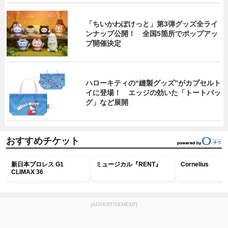
「ちいかわぽけっと」第3弾グッズ全ライ
ンナップ公開！ 全国5箇所でポップアッ
プ開催決定
ハローキティの“縫製グッズ”がカプセルト
イに登場！ エッジの効いた「トートバッ
グ」など展開
おすすめチケット
新日本プロレス G1
ミュージカル『RENT』
Cornelius
CLIMAX 36
[ADVERTISEMENT]