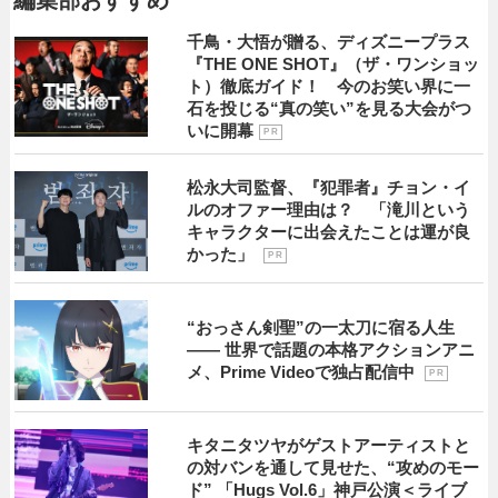
編集部おすすめ
千鳥・大悟が贈る、ディズニープラス
『THE ONE SHOT』（ザ・ワンショッ
ト）徹底ガイド！ 今のお笑い界に一
石を投じる“真の笑い”を見る大会がつ
いに開幕
P R
松永大司監督、『犯罪者』チョン・イ
ルのオファー理由は？ 「滝川という
キャラクターに出会えたことは運が良
かった」
P R
“おっさん剣聖”の一太刀に宿る人生
―― 世界で話題の本格アクションアニ
メ、Prime Videoで独占配信中
P R
キタニタツヤがゲストアーティストと
の対バンを通して見せた、“攻めのモー
ド” 「Hugs Vol.6」神戸公演＜ライブ