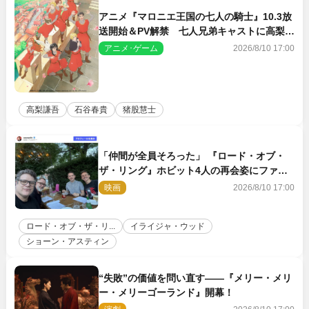
アニメ『マロニエ王国の七人の騎士』10.3放
送開始＆PV解禁 七人兄弟キャストに高梨謙
吾、川島零士ら
アニメ･ゲーム
2026/8/10 17:00
高梨謙吾
石谷春貴
猪股慧士
「仲間が全員そろった」 『ロード・オブ・
ザ・リング』ホビット4人の再会姿にファン
感激
映画
2026/8/10 17:00
ロード・オブ・ザ・リ...
イライジャ・ウッド
ショーン・アスティン
“失敗”の価値を問い直す――『メリー・メリ
ー・メリーゴーランド』開幕！