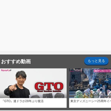
おすすめ動画
もっと見る
『GTO』連ドラが28年ぶり復活
東京ディズニーシー25周年イ