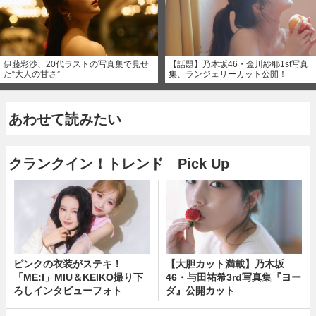
伊藤彩沙、20代ラストの写真集で見せ
【話題】乃木坂46・金川紗耶1st写真
た“大人の甘さ”
集、ランジェリーカット公開！
あわせて読みたい
クランクイン！トレンド Pick Up
ピンクの衣装がステキ！
【大胆カット満載】乃木坂
「ME:I」MIU＆KEIKO撮り下
46・与田祐希3rd写真集『ヨー
ろしインタビューフォト
ダ』公開カット