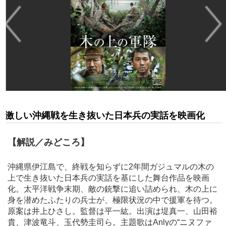
激しい沖縄戦を生き抜いた日本兵の実話を映画化
【解説／みどころ】
沖縄県伊江島で、終戦を知らずに2年間ガジュマルの木の
上で生き抜いた日本兵の実話を基にした舞台作品を映画
化。太平洋戦争末期、敵の銃撃に追い詰められ、木の上に
身を潜めたふたりの兵士が、極限状況の中で援軍を待つ。
原案は井上ひさし。監督は平一紘。出演は堤真一、山田裕
貴、津波竜斗、玉代勢圭司ら。主題歌はAnlyの“ニヌファ