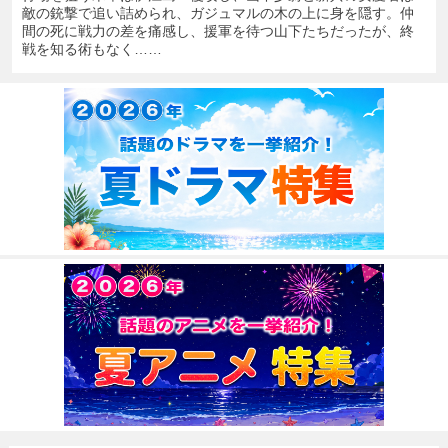
敵の銃撃で追い詰められ、ガジュマルの木の上に身を隠す。仲
間の死に戦力の差を痛感し、援軍を待つ山下たちだったが、終
戦を知る術もなく……