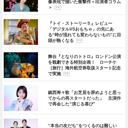
像表現で描いた衝撃作＜出演者コラム
＞
P R
『トイ・ストーリー５』レビュー
「デジタルVSおもちゃ」の先にあ
る“時が流れても変わらないもの”に目
頭が熱くなる
P R
舞台『となりのトトロ』ロンドン公演
を観劇できる特別企画！ ローチケ
［旅行］海外航空券取扱スタート記念
で実施
P R
鎮西寿々歌「お芝居を辞めようと思っ
てからの再スタートだった」 主演作
で再会した“演じる喜び”
“本当の友だち”をつくるのは難しい