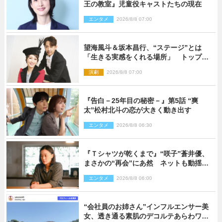
王の教室』児童役キャストたちの現在
エンタメ
2026/8/8 07:00
望海風斗＆坂本昌行、“ステージ”とは
「生きる実感をくれる場所」 トップを
走り続ける原動力を語る
演劇
2026/8/8 07:00
『告白－25年目の秘密－』第5話 “爽
太”松村北斗の恋が大きく動き出す
エンタメ
2026/8/8 06:30
『Ｔシャツが乾くまで』“咲子”蒼井優、
まさかの“再会”にあ然 ネットも動揺
「びっくりした!!」「今さら?!」（ネタバ
エンタメ
2026/8/8 06:00
レあり）
“会社員のお姉さん”インフルエンサー美
女、透き通る素肌のデコルテあらわワン