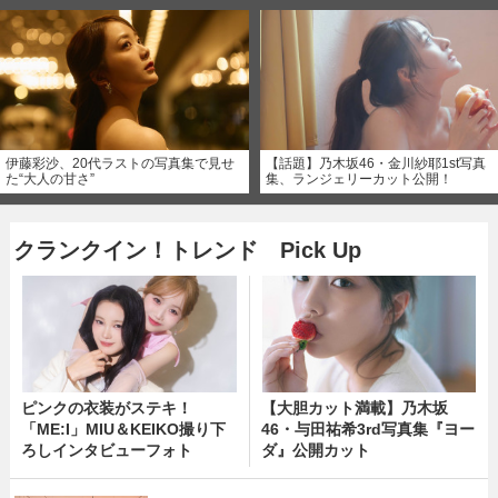
伊藤彩沙、20代ラストの写真集で見せ
【話題】乃木坂46・金川紗耶1st写真
た“大人の甘さ”
集、ランジェリーカット公開！
クランクイン！トレンド Pick Up
ピンクの衣装がステキ！
【大胆カット満載】乃木坂
「ME:I」MIU＆KEIKO撮り下
46・与田祐希3rd写真集『ヨー
ろしインタビューフォト
ダ』公開カット