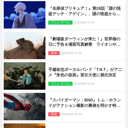
『名探偵プリキュア！』第28話「謎の怪
盗デッチ・アゲイン」、謎の怪盗から不
思議な予告状が届く
アニメ･ゲーム
2026/8/8 12:00
『劇場版ダーウィンが来た！』世界猫の
日に予告＆場面写真解禁 ライオンやマ
ヌルネコの赤ちゃんが大集合
映画
2026/8/8 11:00
手越祐也ボーカルバンド「T.N.T」がアニ
メ『朱色の仮面』宣伝大使に就任決定
アニメ･ゲーム
2026/8/8 10:00
『スパイダーマン：BND』トム・ホラン
ドがアクション撮影の裏側を明かす特別
映像解禁
映画
2026/8/8 10:00