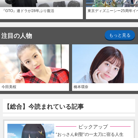
『GTO』連ドラが28年ぶり復活
東京ディズニーシー25周年イ
注目の人物
もっと見る
今田美桜
橋本環奈
【総合】今読まれている記事
ピックアップ
“おっさん剣聖”の一太刀に宿る人生