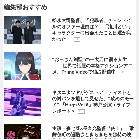
編集部おすすめ
松永大司監督、『犯罪者』チョン・イ
ルのオファー理由は？ 「滝川という
キャラクターに出会えたことは運が良
かった」
P R
“おっさん剣聖”の一太刀に宿る人生
―― 世界で話題の本格アクションアニ
メ、Prime Videoで独占配信中
P R
キタニタツヤがゲストアーティストと
の対バンを通して見せた、“攻めのモー
ド” 「Hugs Vol.6」神戸公演＜ライブ
レポート＞
P R
主演・森七菜×長久允監督『炎上』 歌
舞伎町の過酷さときらきらを独特の映