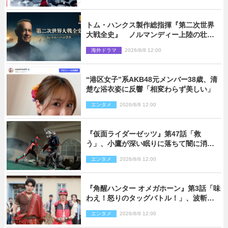
トム・ハンクス製作総指揮『第二次世界
大戦全史』 ノルマンディー上陸の壮絶
な戦場を収めた特別映像解禁
海外ドラマ
2026/8/8 12:00
“港区女子”系AKB48元メンバー38歳、清
楚な浴衣姿に反響「相変わらず美しい」
エンタメ
2026/8/8 12:00
『仮面ライダーゼッツ』第47話「救
う」、小鷹が深い眠りに落ちて闇に消え
る…？
エンタメ
2026/8/8 12:00
『角醒ハンター オメガホーン』第3話「味
わえ！怒りのタッグバトル！」、波斬の
ギリコがハンターバトルを挑んできた！
エンタメ
2026/8/8 12:00