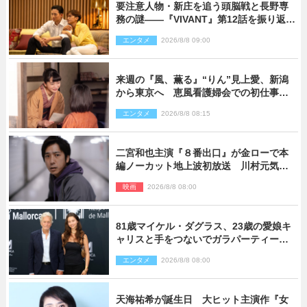
要注意人物・新庄を追う頭脳戦と長野専
務の謎――『VIVANT』第12話を振り返
る！
エンタメ
2026/8/8 09:00
来週の『風、薫る』“りん”見上愛、新潟
から東京へ 恵風看護婦会での初仕事に
向かう
エンタメ
2026/8/8 08:15
二宮和也主演『８番出口』が金ローで本
編ノーカット地上波初放送 川村元気監
督＆二宮コメント到着
映画
2026/8/8 08:00
81歳マイケル・ダグラス、23歳の愛娘キ
ャリスと手をつないでガラパーティーに
来場
エンタメ
2026/8/8 08:00
天海祐希が誕生日 大ヒット主演作『女