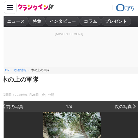
ニュース
特集
インタビュー
コラム
プレゼント
[ADVERTISEMENT]
TOP
映画情報
木の上の軍隊
木の上の軍隊
公開日：2025年07月25日（金）公開
前の写真
1/4
次の写真