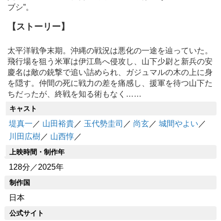
ブシ”。
【ストーリー】
太平洋戦争末期。沖縄の戦況は悪化の一途を辿っていた。
飛行場を狙う米軍は伊江島へ侵攻し、山下少尉と新兵の安
慶名は敵の銃撃で追い詰められ、ガジュマルの木の上に身
を隠す。仲間の死に戦力の差を痛感し、援軍を待つ山下た
ちだったが、終戦を知る術もなく……
キャスト
堤真一
／
山田裕貴
／
玉代勢圭司
／
尚玄
／
城間やよい
／
川田広樹
／
山西惇
／
上映時間・制作年
128分／2025年
制作国
日本
公式サイト