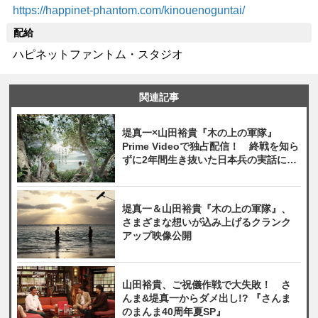
https://happinet-phantom.com/kinouenoguntai/
配給
ハピネットファントム・スタジオ
関連記事
堤真一×山田裕貴『木の上の軍隊』
Prime Videoで独占配信！ 終戦を知ら
ずに2年間生き抜いた日本兵の実話に基
づく物語
堤真一＆山田裕貴『木の上の軍隊』、
さまざまな想いが込み上げるクランク
アップ映像公開
山田裕貴、ご祝儀作戦で大失敗！ さ
んま&堤真一からダメ出し!? 『さんま
のまんま40周年夏SP』