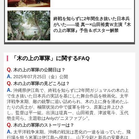
終戦を知らずに2年間生き抜いた日本兵
がいた――堤 真一×山田裕貴Ｗ主演『木
の上の軍隊』予告＆ポスター解禁
「木の上の軍隊」に関するFAQ
Q.
木の上の軍隊の公開日は？
A.
2025年07月25日（金）公開
Q.
木の上の軍隊の見どころは？
A.
沖縄県伊江島で、終戦を知らずに2年間ガジュマルの木の上
で生き抜いた日本兵の実話を基にした舞台作品を映画化。太平
洋戦争末期、敵の銃撃に追い詰められ、木の上に身を潜めたふ
たりの兵士が、極限状況の中で援軍を待つ。原案は井上ひさ
し。監督は平一紘。出演は堤真一、山田裕貴、津波竜斗、玉代
勢圭司ら。主題歌はAnlyの“ニヌファブシ”。
Q.
木の上の軍隊のストーリーは？
A.
太平洋戦争末期。沖縄の戦況は悪化の一途を辿っていた。飛
行場を狙う米軍は伊江島へ侵攻し、山下少尉と新兵の安慶名は