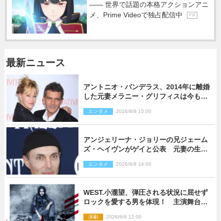
―― 世界で話題の本格アクションアニ
メ、Prime Videoで独占配信中
P R
最新ニュース
アントニオ・バンデラス、2014年に離婚
した元妻メラニー・グリフィスは今も
「親友の一人」
エンタメ
2026/8/8 15:00
アンジェリーナ・ジョリーの兄ジェーム
ズ・ヘイヴンがゲイと公表 元妻の生配
信で明らかに
エンタメ
2026/8/8 14:00
WEST.小瀧望、弾圧される状況に屈せず
ロックを愛する男を体現！ 主演舞台
『ロックンロール』ビジュアル解禁
演劇
2026/8/8 12:00