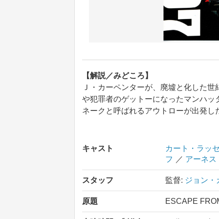
【解説／みどころ】
Ｊ・カーペンターが、廃墟と化した世
や犯罪者のゲットーになったマンハッ
ネークと呼ばれるアウトローが出発し
キャスト
カート・ラッ
フ
／
アーネス
スタッフ
監督:
ジョン・
原題
ESCAPE FRO