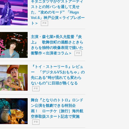
キタニタツヤがゲストアーティ
ストとの対バンを通して見せ
た、“攻めのモード” 「Hugs
Vol.6」神戸公演＜ライブレポー
ト＞
P R
主演・森七菜×長久允監督『炎
上』 歌舞伎町の過酷さときら
きらを独特の映像表現で描いた
衝撃作＜出演者コラム＞
P R
『トイ・ストーリー５』レビュ
ー 「デジタルVSおもちゃ」の
先にある“時が流れても変わら
ないもの”に目頭が熱くなる
P R
舞台『となりのトトロ』ロンド
ン公演を観劇できる特別企
画！ ローチケ［旅行］海外航
空券取扱スタート記念で実施
P R