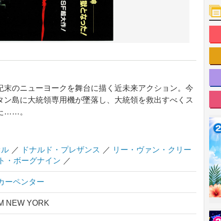
紀末のニューヨークを舞台に描く近未来アクション。今
タン島に大統領専用機が墜落し、大統領を救出すべくス
た……。
セル
／
ドナルド・プレザンス
／
リー・ヴァン・クリー
ト・ボーグナイン
／
カーペンター
M NEW YORK