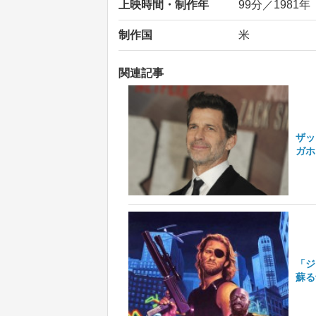
上映時間・制作年
99分／1981年
制作国
米
関連記事
ザッ
ガホ
「ジ
蘇る