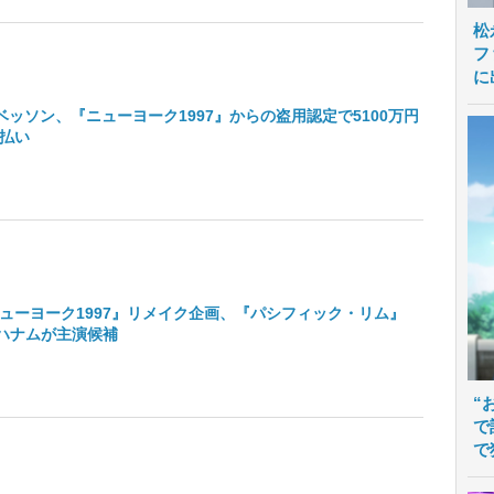
松
フ
に
ベッソン、『ニューヨーク1997』からの盗用認定で5100万円
払い
ューヨーク1997』リメイク企画、『パシフィック・リム』
ハナムが主演候補
“
で
で