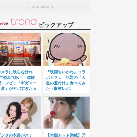
[ADVERTISEMENT]
ピックアップ
カメラに映らなけれ
『映画ちいかわ』コラ
ば“盗み”OK！ 体験
ボカフェ 話題の「人
型コンビニ「ギガマー
魚の煮付け」食べてみ
ト展」がヤバすぎたｗ
た〈取材レポ〉
ピンクの衣装がステ
【大胆カット満載】乃