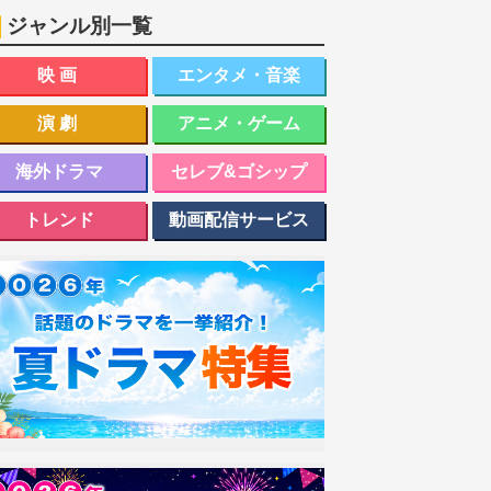
ジャンル別一覧
映画
エンタメ・音楽
演劇
アニメ・ゲーム
海外ドラマ
セレブ&ゴシップ
トレンド
動画配信サービス