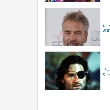
L・
の支
『ニ
C・