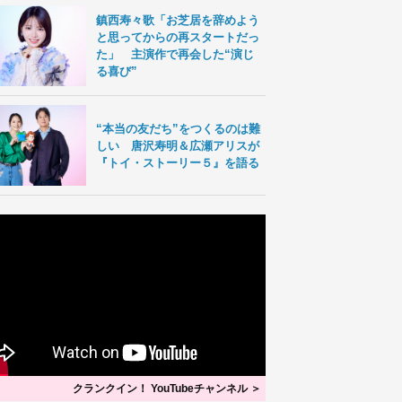
鎮西寿々歌「お芝居を辞めよう
と思ってからの再スタートだっ
た」 主演作で再会した“演じ
る喜び”
“本当の友だち”をつくるのは難
しい 唐沢寿明＆広瀬アリスが
『トイ・ストーリー５』を語る
クランクイン！ YouTubeチャンネル ＞