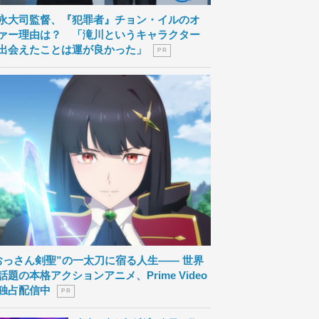
永大司監督、『犯罪者』チョン・イルのオ
ァー理由は？ 「滝川というキャラクター
出会えたことは運が良かった」
P R
おっさん剣聖”の一太刀に宿る人生―― 世界
話題の本格アクションアニメ、Prime Video
独占配信中
P R