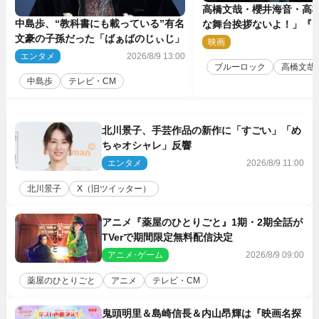
高橋文哉・櫻井海音・高
中島歩、“教科書にも載っている”有名
な舞台挨拶ないよ！」『
文豪の子孫だった「ばぁばのじぃじ」
ク』自由すぎるイベント
映画
2
エンタメ
2026/8/9 13:00
ブルーロック
高橋文哉
中島歩
テレビ・CM
北川景子、手芸作品の新作に「すごい」「め
ちゃオシャレ」反響
エンタメ
2026/8/9 11:00
北川景子
X（旧ツイッター）
アニメ『薬屋のひとりごと』1期・2期全話が
TVerで期間限定無料配信決定
アニメ･ゲーム
2026/8/9 09:00
薬屋のひとりごと
アニメ
テレビ・CM
鬼頭明里＆島崎信長＆内山昂輝は『映画名探