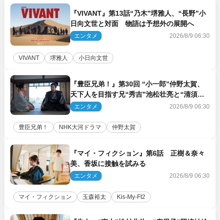
『VIVANT』第13話“乃木”堺雅人、“長野”小
日向文世と対面 物語は予想外の展開へ
エンタメ
2026/8/9 06:30
VIVANT
堺雅人
小日向文世
『豊臣兄弟！』第30回 “小一郎”仲野太賀、
天下人を目指す兄“秀吉”池松壮亮と“清須会
議”へ
エンタメ
2026/8/9 06:30
豊臣兄弟！
NHK大河ドラマ
仲野太賀
『マイ・フィクション』第6話 正樹＆奈々
美、香坂に接触を試みる
エンタメ
2026/8/9 06:30
マイ・フィクション
玉森裕太
Kis‐My‐Ft2