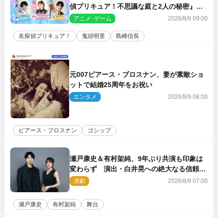
偵プリキュア！不思議な庭と2人の秘密』ゲ
スト声優に決定
アニメ･ゲーム
2026/8/9 09:00
名探偵プリキュア！
鬼頭明里
島崎信長
元007ピアース・ブロスナン、妻が素敵ショ
ットで結婚25周年をお祝い
エンタメ
2026/8/9 08:00
ピアース・ブロスナン
ゴシップ
瀬戸康史＆有村架純、9年ぶり共演も印象は
変わらず 演出・白井晃への絶大なる信頼を
胸に舞台『キュー』に挑む
演劇
2026/8/9 07:00
瀬戸康史
有村架純
舞台