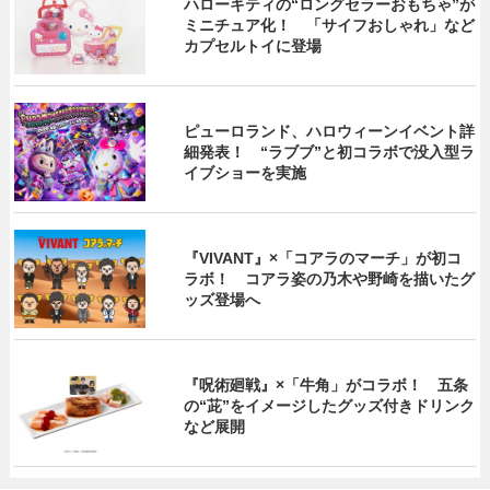
ハローキティの“ロングセラーおもちゃ”が
ミニチュア化！ 「サイフおしゃれ」など
カプセルトイに登場
ピューロランド、ハロウィーンイベント詳
細発表！ “ラブブ”と初コラボで没入型ラ
イブショーを実施
『VIVANT』×「コアラのマーチ」が初コ
ラボ！ コアラ姿の乃木や野崎を描いたグ
ッズ登場へ
『呪術廻戦』×「牛角」がコラボ！ 五条
の“茈”をイメージしたグッズ付きドリンク
など展開