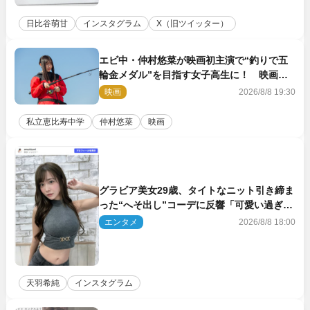
日比谷萌甘
インスタグラム
X（旧ツイッター）
エビ中・仲村悠菜が映画初主演で“釣りで五
輪金メダル”を目指す女子高生に！ 映画
『つりこまち』今秋公開
映画
2026/8/8 19:30
私立恵比寿中学
仲村悠菜
映画
グラビア美女29歳、タイトなニット引き締ま
った“へそ出し”コーデに反響「可愛い過ぎ
る」
エンタメ
2026/8/8 18:00
天羽希純
インスタグラム