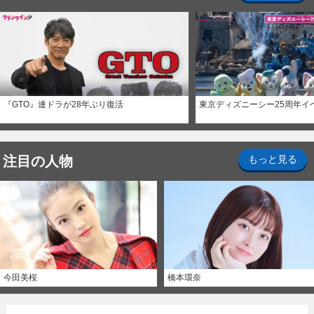
『GTO』連ドラが28年ぶり復活
東京ディズニーシー25周年イ
注目の人物
もっと見る
今田美桜
橋本環奈