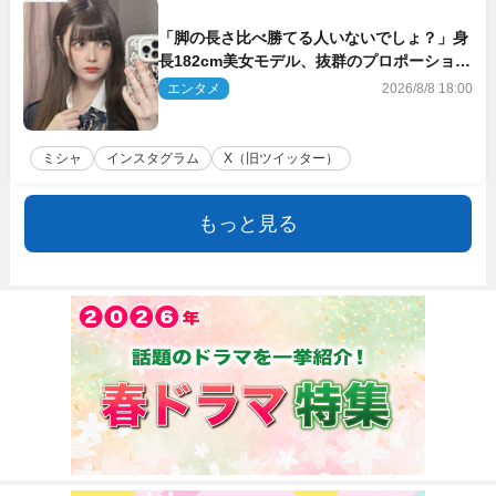
「脚の長さ比べ勝てる人いないでしょ？」身
長182cm美女モデル、抜群のプロポーション
にネット衝撃
エンタメ
2026/8/8 18:00
ミシャ
インスタグラム
X（旧ツイッター）
もっと見る