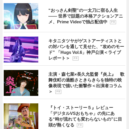
“おっさん剣聖”の一太刀に宿る人生
―― 世界で話題の本格アクションアニ
メ、Prime Videoで独占配信中
P R
キタニタツヤがゲストアーティストと
の対バンを通して見せた、“攻めのモー
ド” 「Hugs Vol.6」神戸公演＜ライブ
レポート＞
P R
主演・森七菜×長久允監督『炎上』 歌
舞伎町の過酷さときらきらを独特の映
像表現で描いた衝撃作＜出演者コラム
＞
P R
『トイ・ストーリー５』レビュー
「デジタルVSおもちゃ」の先にあ
る“時が流れても変わらないもの”に目
頭が熱くなる
P R