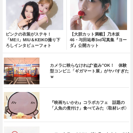
ピンクの衣装がステキ！
【大胆カット満載】乃木坂
「ME:I」MIU＆KEIKO撮り下
46・与田祐希3rd写真集『ヨー
ろしインタビューフォト
ダ』公開カット
カメラに映らなければ“盗み”OK！ 体験
型コンビニ「ギガマート展」がヤバすぎた
ｗ
『映画ちいかわ』コラボカフェ 話題の
「人魚の煮付け」食べてみた〈取材レポ〉