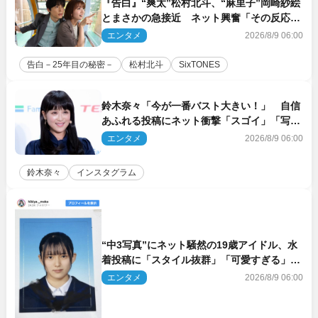
『告白』“爽太”松村北斗、“麻里子”岡崎紗絵
とまさかの急接近 ネット興奮「その反応
は」「いいの!?」（ネタバレあり）
エンタメ
2026/8/9 06:00
告白－25年目の秘密－
松村北斗
SixTONES
鈴木奈々「今が一番バスト大きい！」 自信
あふれる投稿にネット衝撃「スゴイ」「写真
集を出して欲しい」
エンタメ
2026/8/9 06:00
鈴木奈々
インスタグラム
“中3写真”にネット騒然の19歳アイドル、水
着投稿に「スタイル抜群」「可愛すぎる」と
絶賛の声
エンタメ
2026/8/9 06:00