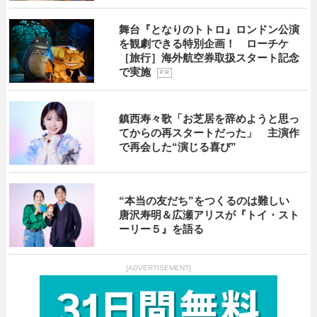
舞台『となりのトトロ』ロンドン公演
を観劇できる特別企画！ ローチケ
［旅行］海外航空券取扱スタート記念
で実施
P R
鎮西寿々歌「お芝居を辞めようと思っ
てからの再スタートだった」 主演作
で再会した“演じる喜び”
“本当の友だち”をつくるのは難しい
唐沢寿明＆広瀬アリスが『トイ・スト
ーリー５』を語る
[ADVERTISEMENT]