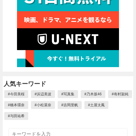
人気キーワード
#
今田美桜
#
浜辺美波
#
写真集
#
乃木坂46
#
有村架純
#
橋本環奈
#
小松菜奈
#
吉岡里帆
#
土屋太鳳
#
与田祐希