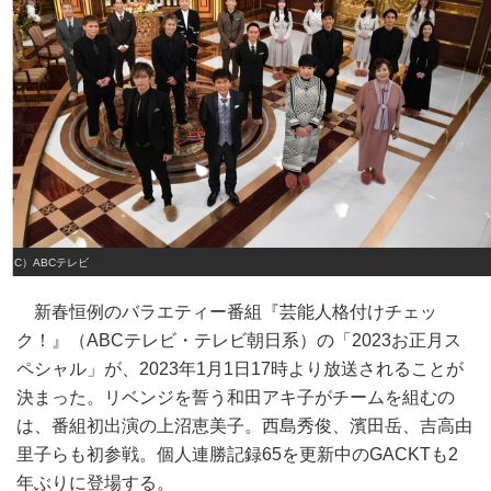
（C）ABCテレビ
新春恒例のバラエティー番組『芸能人格付けチェッ
ク！』（ABCテレビ・テレビ朝日系）の「2023お正月ス
ペシャル」が、2023年1月1日17時より放送されることが
決まった。リベンジを誓う和田アキ子がチームを組むの
は、番組初出演の上沼恵美子。西島秀俊、濱田岳、吉高由
里子らも初参戦。個人連勝記録65を更新中のGACKTも2
年ぶりに登場する。