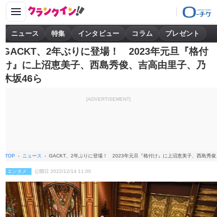
ニュース
特集
インタビュー
コラム
プレゼント
GACKT、2年ぶりに登場！ 2023年元旦『格付
け』に上沼恵美子、西島秀俊、吉高由里子、乃
木坂46ら
[ADVERTISEMENT]
TOP
ニュース
GACKT、2年ぶりに登場！ 2023年元旦『格付け』に上沼恵美子、西島秀
エンタメ
公開日 2022/12/14 11:00