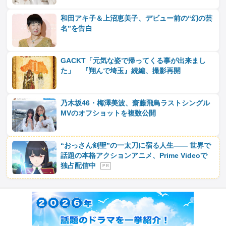
和田アキ子＆上沼恵美子、デビュー前の“幻の芸
名”を告白
GACKT「元気な姿で帰ってくる事が出来まし
た」 『翔んで埼玉』続編、撮影再開
乃木坂46・梅澤美波、齋藤飛鳥ラストシングル
MVのオフショットを複数公開
“おっさん剣聖”の一太刀に宿る人生―― 世界で
話題の本格アクションアニメ、Prime Videoで
独占配信中
P R