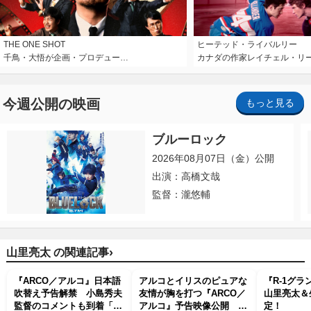
THE ONE SHOT
ヒーテッド・ライバルリー
千鳥・大悟が企画・プロデュー…
カナダの作家レイチェル・リ
今週公開の映画
もっと見る
ブルーロック
2026年08月07日（金）公開
出演：高橋文哉
監督：瀧悠輔
›
山里亮太 の関連記事
『ARCO／アルコ』日本語
アルコとイリスのピュアな
『R‐1グラ
吹替え予告解禁 小島秀夫
友情が胸を打つ『ARCO／
山里亮太＆
監督のコメントも到着「こ
アルコ』予告映像公開 監
定！