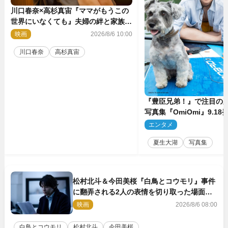
川口春奈×高杉真宙『ママがもうこの
世界にいなくても』夫婦の絆と家族の
愛を映す場面写真公開
映画
2026/8/6 10:00
川口春奈
高杉真宙
『豊臣兄弟！』で注目の
写真集『OmiOmi』9.1
行カット解禁
エンタメ
2
夏生大湖
写真集
松村北斗＆今田美桜『白鳥とコウモリ』事件
に翻弄される2人の表情を切り取った場面写
真解禁
映画
2026/8/6 08:00
白鳥とコウモリ
松村北斗
今田美桜