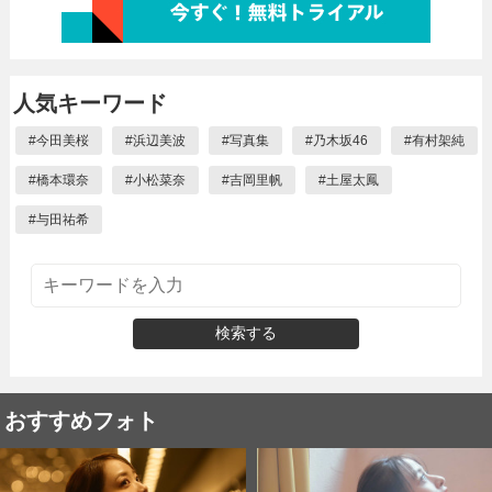
人気キーワード
#
今田美桜
#
浜辺美波
#
写真集
#
乃木坂46
#
有村架純
#
橋本環奈
#
小松菜奈
#
吉岡里帆
#
土屋太鳳
#
与田祐希
検索する
おすすめフォト