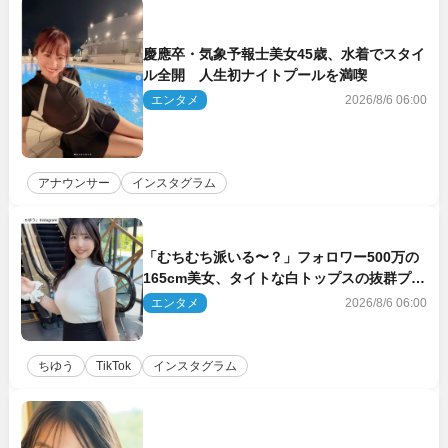
慶應卒・気象予報士美女45歳、水着でスタイ
ル全開 人生初ナイトプールを満喫
エンタメ
2026/8/6 06:00
アナウンサー
インスタグラム
「むちむち派いる〜？」フォロワー500万の
165cm美女、タイトな白トップスの抜群プロ
ポーションにネット衝撃
エンタメ
2026/8/6 06:00
ちゆう
TikTok
インスタグラム