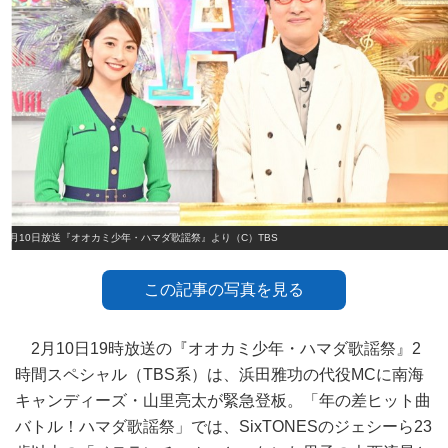
2月10日放送『オオカミ少年・ハマダ歌謡祭』より（C）TBS
この記事の写真を見る
2月10日19時放送の『オオカミ少年・ハマダ歌謡祭』2
時間スペシャル（TBS系）は、浜田雅功の代役MCに南海
キャンディーズ・山里亮太が緊急登板。「年の差ヒット曲
バトル！ハマダ歌謡祭」では、SixTONESのジェシーら23