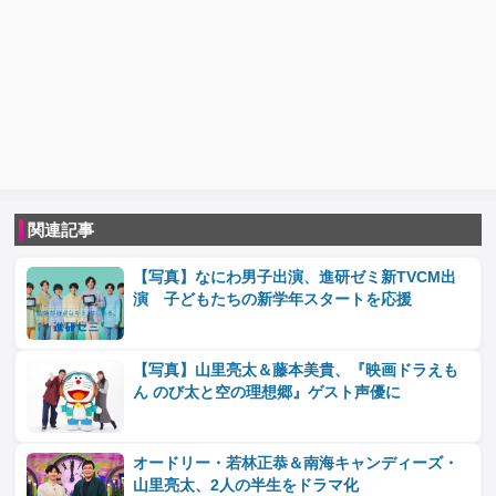
関連記事
【写真】なにわ男子出演、進研ゼミ新TVCM出
演 子どもたちの新学年スタートを応援
【写真】山里亮太＆藤本美貴、『映画ドラえも
ん のび太と空の理想郷』ゲスト声優に
オードリー・若林正恭＆南海キャンディーズ・
山里亮太、2人の半生をドラマ化