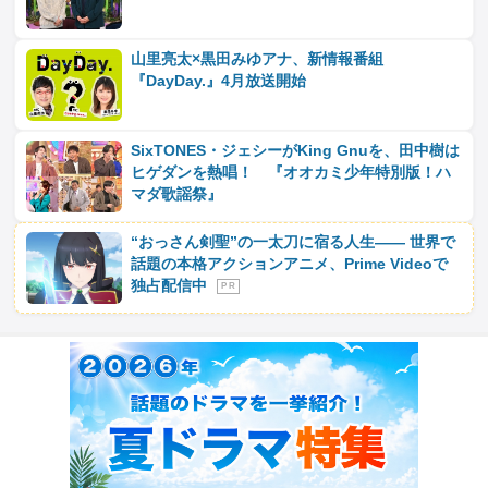
山里亮太×黒田みゆアナ、新情報番組
『DayDay.』4月放送開始
SixTONES・ジェシーがKing Gnuを、田中樹は
ヒゲダンを熱唱！ 『オオカミ少年特別版！ハ
マダ歌謡祭』
“おっさん剣聖”の一太刀に宿る人生―― 世界で
話題の本格アクションアニメ、Prime Videoで
独占配信中
P R