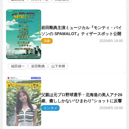
岩田剛典主演ミュージカル『モンティ・パイ
ソンの SPAMALOT』ティザースポット公開
演劇
2026/8/5 19:00
福田雄一
岩田剛典
山下幸輝
父親は元プロ野球選手・北海道の美人アナ26
歳、癒ししかない“ひまわり”ショットに反響
エンタメ
2026/8/5 18:00