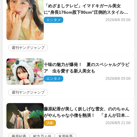
「めざましテレビ」イマドキガール美女
に“身長176cm股下90cm”圧倒的スタイルの
美女も ヤンジャン最新号
エンタメ
2026/8/6 05:00
週刊ヤングジャンプ
十味の魅力が爆発！ 夏のスペシャルグラビ
ア 虫を愛する新人美女も
エンタメ
2026/8/6 05:00
週刊ヤングジャンプ
藤原紀香が美しく妖しげな雪女、ののちゃん
がやんちゃな小僧を熱演！ 「まんが日本昔
ばなし」劇場開幕
演劇
2026/8/5 21:00
藤原紀香
村方乃々佳
末原拓馬