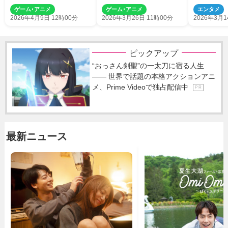
んなキュートな娯楽アニメ
督インタビューも到着
ゲーム･アニメ
ゲーム･アニメ
エンタメ
を観たのは久しぶりだ」
2026年4月9日 12時00分
2026年3月26日 11時00分
2026年3月1
ピックアップ
“おっさん剣聖”の一太刀に宿る人生
―― 世界で話題の本格アクションアニ
メ、Prime Videoで独占配信中
P R
最新ニュース