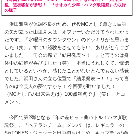
星、道枝駿佑が参戦！ 『オオカミ少年・ハマダ歌謡祭』の収録
の様子
浜田雅功が体調不良のため、代役MCとして急きょ白羽
の矢が立った山里亮太は「オファーいただけてうれしかっ
たです。『水曜日のダウンタウン』のドッキリかと思いま
した（笑）。すごい経験をさせてもらい、ありがとうござ
いました！ 司会の席で『結果発表〜！！』と言うのは身
体中の細胞が喜びました（笑）。本当にうれしくて、恍惚
としているというか、感じたことがないとんでもない感覚
でした。浜田さんの立ち位置で『結果発表〜！！』って言
うのは全芸人の夢ですから！ 今回夢が叶いました！
（MCとしての出来栄えは）100点満点です（笑）」とコ
メント。
今回で第2弾となる「年の差ヒット曲バトル！ハマダ歌
謡祭」。「ベテランチーム」メンバーは、レギュラーの
SixTONES・ジェシーと田中樹をはじめ、キャプテンの藤