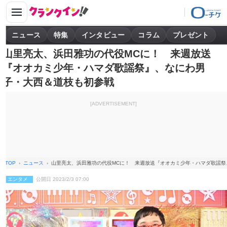
ニュース
特集
インタビュー
コラム
プレゼント
山里亮太、浜田雅功の代役MCに！ 来週放送
『オオカミ少年・ハマダ歌謡祭』、なにわ男
子・大西＆道枝も初参戦
[ADVERTISEMENT]
TOP
ニュース
山里亮太、浜田雅功の代役MCに！ 来週放送『オオカミ少年・ハマダ歌謡祭
エンタメ
公開日 2023/2/3 07:00