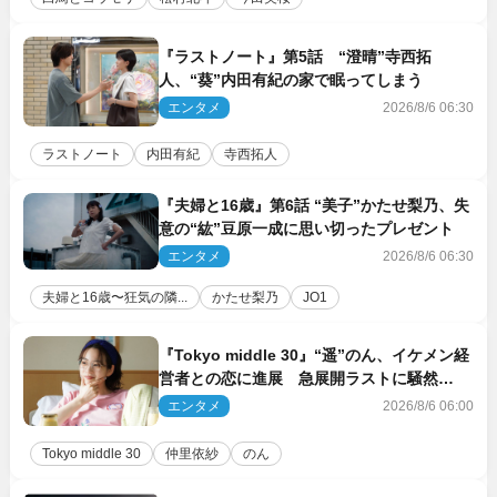
『ラストノート』第5話 “澄晴”寺西拓
人、“葵”内田有紀の家で眠ってしまう
エンタメ
2026/8/6 06:30
ラストノート
内田有紀
寺西拓人
『夫婦と16歳』第6話 “美子”かたせ梨乃、失
意の“紘”豆原一成に思い切ったプレゼント
エンタメ
2026/8/6 06:30
夫婦と16歳〜狂気の隣...
かたせ梨乃
JO1
『Tokyo middle 30』“遥”のん、イケメン経
営者との恋に進展 急展開ラストに騒然
「え…いきなり」「嫌な予感」
エンタメ
2026/8/6 06:00
Tokyo middle 30
仲里依紗
のん