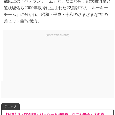
歳以上の「ベテランチーム」と、なにわ男子の大西流星と
道枝駿佑ら2000年以降に生まれた22歳以下の「ルーキー
チーム」に分かれ、昭和・平成・令和のさまざまな“年の
差ヒット曲”で戦う。
[ADVERTISEMENT]
チェック
【写真】SixTONES・ジェシー＆田中樹、なにわ男子・大西流