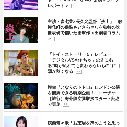
レポート＞
P R
主演・森七菜×長久允監督『炎上』 歌
舞伎町の過酷さときらきらを独特の映
像表現で描いた衝撃作＜出演者コラム
＞
P R
『トイ・ストーリー５』レビュー
「デジタルVSおもちゃ」の先にあ
る“時が流れても変わらないもの”に目
頭が熱くなる
P R
舞台『となりのトトロ』ロンドン公演
を観劇できる特別企画！ ローチケ
［旅行］海外航空券取扱スタート記念
で実施
P R
鎮西寿々歌「お芝居を辞めようと思っ