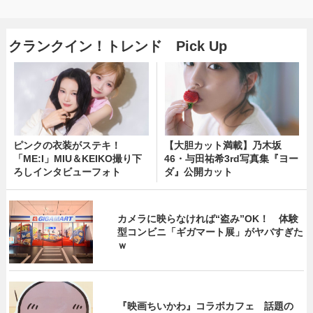
クランクイン！トレンド Pick Up
ピンクの衣装がステキ！
【大胆カット満載】乃木坂
「ME:I」MIU＆KEIKO撮り下
46・与田祐希3rd写真集『ヨー
ろしインタビューフォト
ダ』公開カット
カメラに映らなければ“盗み”OK！ 体験
型コンビニ「ギガマート展」がヤバすぎた
ｗ
『映画ちいかわ』コラボカフェ 話題の