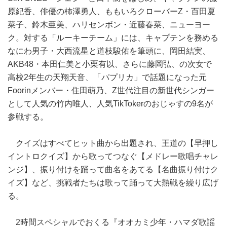
原紀香、俳優の柿澤勇人、ももいろクローバーZ・百田夏
菜子、鈴木亜美、ハリセンボン・近藤春菜、ニューヨー
ク。対する「ルーキーチーム」には、キャプテンを務める
なにわ男子・大西流星と道枝駿佑を筆頭に、岡田結実、
AKB48・本田仁美と小栗有以、さらに藤岡弘、の次女で
高校2年生の天翔天音、「パプリカ」で話題になった元
Foorinメンバー・住田萌乃、Z世代注目の新世代シンガー
として人気の竹内唯人、人気TikTokerのおじゃすの9名が
参戦する。
クイズはすべてヒット曲から出題され、王道の【早押し
イントロクイズ】から歌ってつなぐ【メドレー歌唱チャレ
ンジ】、振り付けを踊って曲名をあてる【名曲振り付けク
イズ】など、挑戦者たちは歌って踊って大熱戦を繰り広げ
る。
2時間スペシャルでおくる『オオカミ少年・ハマダ歌謡