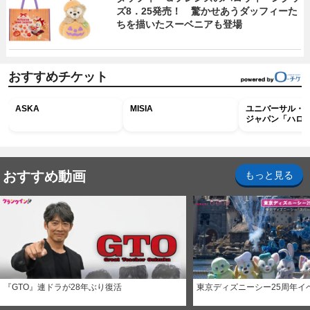
ズ8．25発売！ 驚かせあうダッフィーた
ちを描いたスーベニアも登場
おすすめチケット
ASKA
MISIA
ユニバーサル・
ジャパン「ハロ
ホラー・ナイト 
ナイト～パス」
おすすめ動画
もっと見る
『GTO』連ドラが28年ぶり復活
東京ディズニーシー25周年イ