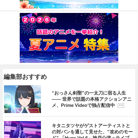
編集部おすすめ
“おっさん剣聖”の一太刀に宿る人生
―― 世界で話題の本格アクションアニ
メ、Prime Videoで独占配信中
P R
キタニタツヤがゲストアーティストと
の対バンを通して見せた、“攻めのモー
ド” 「Hugs Vol.6」神戸公演＜ライブ