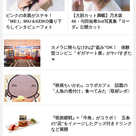
ピンクの衣装がステキ！
【大胆カット満載】乃木坂
「ME:I」MIU＆KEIKO撮り下
46・与田祐希3rd写真集『ヨー
ろしインタビューフォト
ダ』公開カット
カメラに映らなければ“盗み”OK！ 体験
型コンビニ「ギガマート展」がヤバすぎた
ｗ
『映画ちいかわ』コラボカフェ 話題の
「人魚の煮付け」食べてみた〈取材レポ〉
『呪術廻戦』×「牛角」がコラボ！ 五条
の“茈”をイメージしたグッズ付きドリンク
など展開