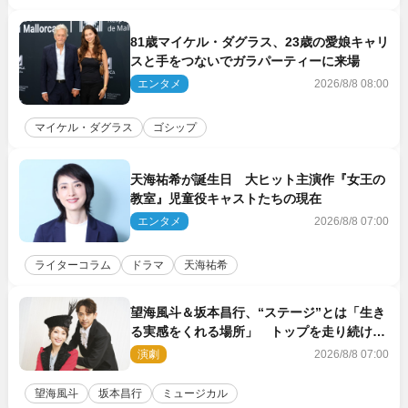
81歳マイケル・ダグラス、23歳の愛娘キャリ
スと手をつないでガラパーティーに来場
エンタメ
2026/8/8 08:00
マイケル・ダグラス
ゴシップ
天海祐希が誕生日 大ヒット主演作『女王の
教室』児童役キャストたちの現在
エンタメ
2026/8/8 07:00
ライターコラム
ドラマ
天海祐希
望海風斗＆坂本昌行、“ステージ”とは「生き
る実感をくれる場所」 トップを走り続ける
原動力を語る
演劇
2026/8/8 07:00
望海風斗
坂本昌行
ミュージカル