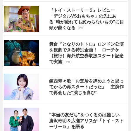
『トイ・ストーリー５』レビュー
「デジタルVSおもちゃ」の先にあ
る“時が流れても変わらないもの”に目
頭が熱くなる
P R
舞台『となりのトトロ』ロンドン公演
を観劇できる特別企画！ ローチケ
［旅行］海外航空券取扱スタート記念
で実施
P R
鎮西寿々歌「お芝居を辞めようと思っ
てからの再スタートだった」 主演作
で再会した“演じる喜び”
“本当の友だち”をつくるのは難しい
唐沢寿明＆広瀬アリスが『トイ・スト
ーリー５』を語る