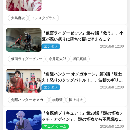
大島麻衣
インスタグラム
『仮面ライダーゼッツ』第47話「救う」、小
鷹が深い眠りに落ちて闇に消える…？
エンタメ
2026/8/8 12:00
仮面ライダーゼッツ
今井竜太郎
堀口真帆
『角醒ハンター オメガホーン』第3話「味わ
え！怒りのタッグバトル！」、波斬のギリコ
がハンターバトルを挑んできた！
エンタメ
2026/8/8 12:00
角醒ハンター オメガ...
楢原聖
国上将大
『名探偵プリキュア！』第28話「謎の怪盗デ
ッチ・アゲイン」、謎の怪盗から不思議な予
告状が届く
アニメ･ゲーム
2026/8/8 12:00