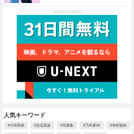
[ADVERTISEMENT]
人気キーワード
#
今田美桜
#
浜辺美波
#
写真集
#
乃木坂46
#
有村架純