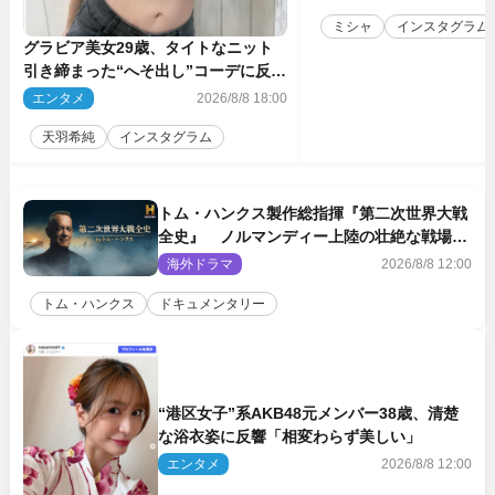
ミシャ
インスタグラム
グラビア美女29歳、タイトなニット
引き締まった“へそ出し”コーデに反響
「可愛い過ぎる」
エンタメ
2026/8/8 18:00
天羽希純
インスタグラム
トム・ハンクス製作総指揮『第二次世界大戦
全史』 ノルマンディー上陸の壮絶な戦場を
収めた特別映像解禁
海外ドラマ
2026/8/8 12:00
トム・ハンクス
ドキュメンタリー
“港区女子”系AKB48元メンバー38歳、清楚
な浴衣姿に反響「相変わらず美しい」
エンタメ
2026/8/8 12:00