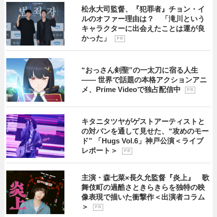
松永大司監督、『犯罪者』チョン・イ
ルのオファー理由は？ 「滝川という
キャラクターに出会えたことは運が良
かった」
P R
“おっさん剣聖”の一太刀に宿る人生
―― 世界で話題の本格アクションアニ
メ、Prime Videoで独占配信中
P R
キタニタツヤがゲストアーティストと
の対バンを通して見せた、“攻めのモー
ド” 「Hugs Vol.6」神戸公演＜ライブ
レポート＞
P R
主演・森七菜×長久允監督『炎上』 歌
舞伎町の過酷さときらきらを独特の映
像表現で描いた衝撃作＜出演者コラム
＞
P R