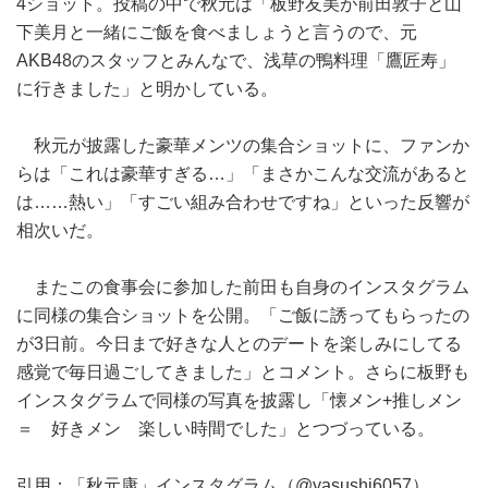
4ショット。投稿の中で秋元は「板野友美が前田敦子と山
下美月と一緒にご飯を食べましょうと言うので、元
AKB48のスタッフとみんなで、浅草の鴨料理「鷹匠寿」
に行きました」と明かしている。
秋元が披露した豪華メンツの集合ショットに、ファンか
らは「これは豪華すぎる…」「まさかこんな交流があると
は……熱い」「すごい組み合わせですね」といった反響が
相次いだ。
またこの食事会に参加した前田も自身のインスタグラム
に同様の集合ショットを公開。「ご飯に誘ってもらったの
が3日前。今日まで好きな人とのデートを楽しみにしてる
感覚で毎日過ごしてきました」とコメント。さらに板野も
インスタグラムで同様の写真を披露し「懐メン+推しメン
＝ 好きメン 楽しい時間でした」とつづっている。
引用：「秋元康」インスタグラム（@yasushi6057）、