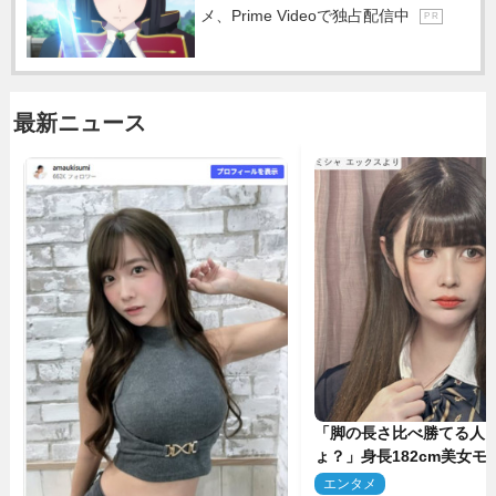
メ、Prime Videoで独占配信中
P R
最新ニュース
「脚の長さ比べ勝てる人
ょ？」身長182cm美女モ
のプロポーションにネッ
エンタメ
2