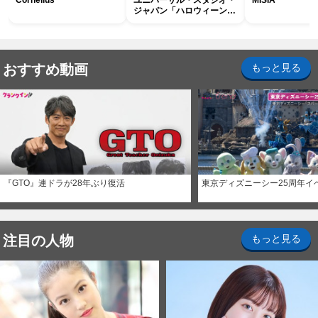
Cornelius
ユニバーサル・スタジオ・
MISIA
ジャパン「ハロウィーン・
ホラー・ナイト ～オール
ナイト～パス」
おすすめ動画
もっと見る
『GTO』連ドラが28年ぶり復活
東京ディズニーシー25周年イ
注目の人物
もっと見る