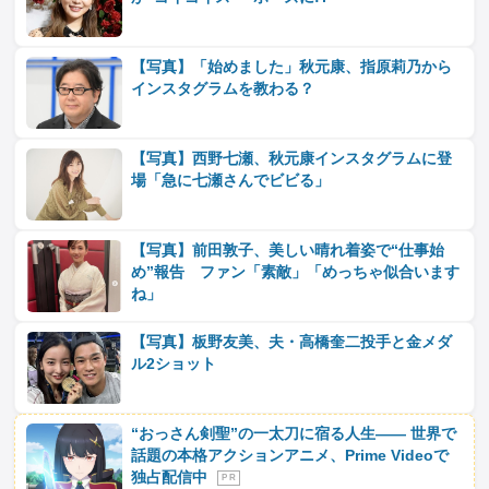
【写真】「始めました」秋元康、指原莉乃から
インスタグラムを教わる？
【写真】西野七瀬、秋元康インスタグラムに登
場「急に七瀬さんでビビる」
【写真】前田敦子、美しい晴れ着姿で“仕事始
め”報告 ファン「素敵」「めっちゃ似合います
ね」
【写真】板野友美、夫・高橋奎二投手と金メダ
ル2ショット
“おっさん剣聖”の一太刀に宿る人生―― 世界で
話題の本格アクションアニメ、Prime Videoで
独占配信中
P R