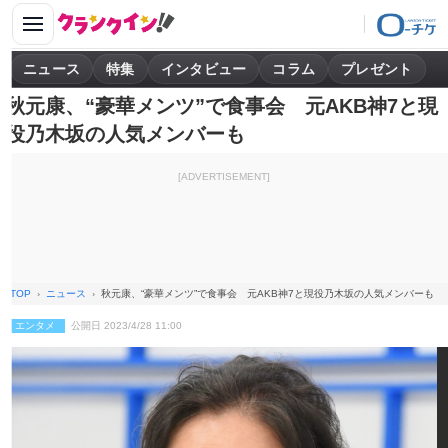
ニュース
特集
インタビュー
コラム
プレゼント
秋元康、“豪華メンツ”で食事会 元AKB神7と現
役乃木坂の人気メンバーも
[ADVERTISEMENT]
TOP
ニュース
秋元康、“豪華メンツ”で食事会 元AKB神7と現役乃木坂の人気メンバーも
エンタメ
公開日 2023/4/28 11:00