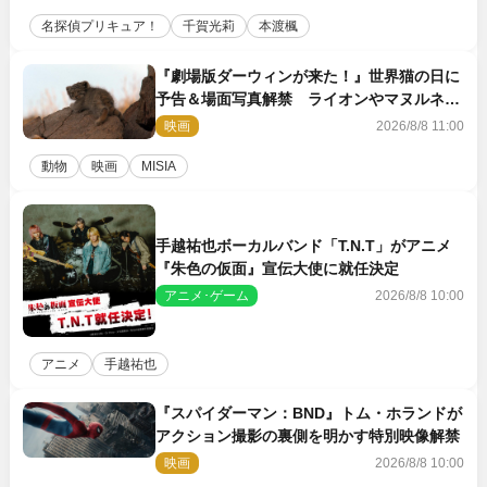
名探偵プリキュア！
千賀光莉
本渡楓
『劇場版ダーウィンが来た！』世界猫の日に
予告＆場面写真解禁 ライオンやマヌルネコ
の赤ちゃんが大集合
映画
2026/8/8 11:00
動物
映画
MISIA
手越祐也ボーカルバンド「T.N.T」がアニメ
『朱色の仮面』宣伝大使に就任決定
アニメ･ゲーム
2026/8/8 10:00
アニメ
手越祐也
『スパイダーマン：BND』トム・ホランドが
アクション撮影の裏側を明かす特別映像解禁
映画
2026/8/8 10:00