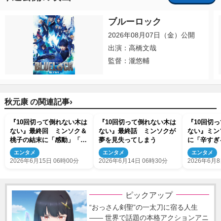
ブルーロック
2026年08月07日（金）公開
出演：高橋文哉
監督：瀧悠輔
›
秋元康 の関連記事
『10回切って倒れない木は
『10回切って倒れない木は
『10回切
ない』最終回 ミンソク＆
ない』最終話 ミンソクが
ない』ミン
桃子の結末に「感動」「胸
夢を見失ってしまう
に「辛すぎ
いっぱい」の声
がありすぎ
エンタメ
エンタメ
エンタメ
バレあり）
2026年6月15日 06時00分
2026年6月14日 06時30分
2026年6月8
ピックアップ
“おっさん剣聖”の一太刀に宿る人生
―― 世界で話題の本格アクションアニ