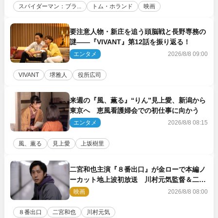
スパイダーマン：ブラ...
トム・ホランド
映画
要注意人物・新庄を追う頭脳戦と長野専務の
謎――『VIVANT』第12話を振り返る！
エンタメ
2026/8/8 09:00
VIVANT
堺雅人
役所広司
来週の『風、薫る』“りん”見上愛、新潟から
東京へ 恵風看護婦会での初仕事に向かう
エンタメ
2026/8/8 08:15
風、薫る
見上愛
上坂樹里
二宮和也主演『８番出口』が金ローで本編ノ
ーカット地上波初放送 川村元気監督＆二宮
コメント到着
映画
2026/8/8 08:00
８番出口
二宮和也
川村元気