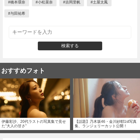
#
橋本環奈
#
小松菜奈
#
吉岡里帆
#
土屋太鳳
#
与田祐希
検索する
おすすめフォト
伊藤彩沙、20代ラストの写真集で見せ
【話題】乃木坂46・金川紗耶1st写真
た“大人の甘さ”
集、ランジェリーカット公開！