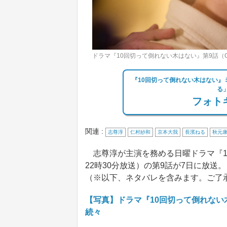
ドラマ『10回切って倒れない木はない』第9話（
『10回切って倒れない木はない
る
フォトギ
関連 :
志尊淳
仁村紗和
京本大我
長濱ねる
秋元
志尊淳が主演を務める日曜ドラマ『1
22時30分放送）の第9話が7日に放
（※以下、ネタバレを含みます。ご了
【写真】ドラマ『10回切って倒れない
続々