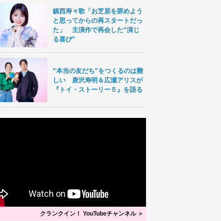
鎮西寿々歌「お芝居を辞めよう
と思ってからの再スタートだっ
た」 主演作で再会した“演じ
る喜び”
“本当の友だち”をつくるのは難
しい 唐沢寿明＆広瀬アリスが
『トイ・ストーリー５』を語る
クランクイン！ YouTubeチャンネル ＞