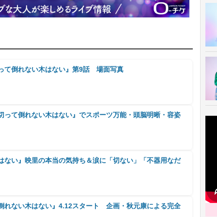
切って倒れない木はない』第9話 場面写真
回切って倒れない木はない』でスポーツ万能・頭脳明晰・容姿
木はない』映里の本当の気持ち＆涙に「切ない」「不器用なだ
倒れない木はない』4.12スタート 企画・秋元康による完全