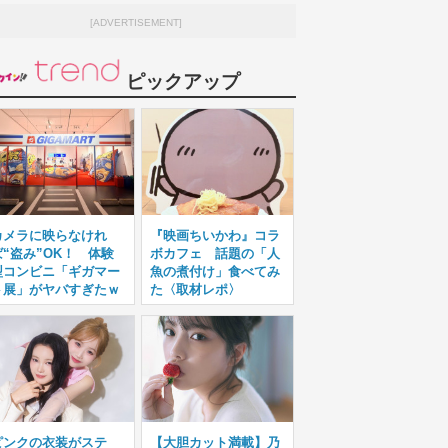
[ADVERTISEMENT]
ピックアップ
カメラに映らなけれ
『映画ちいかわ』コラ
ば“盗み”OK！ 体験
ボカフェ 話題の「人
型コンビニ「ギガマー
魚の煮付け」食べてみ
ト展」がヤバすぎたｗ
た〈取材レポ〉
ピンクの衣装がステ
【大胆カット満載】乃