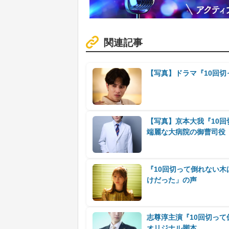
関連記事
【写真】ドラマ『10回
【写真】京本大我『10
端麗な大病院の御曹司役
『10回切って倒れない
けだった」の声
志尊淳主演『10回切って
オリジナル脚本