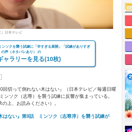
C）日本テレビ
』ミンソクを襲う試練に「辛すぎる展開」「試練がありすぎ
」の声（ネタバレあり） の
ャラリーを見る(10枚)
康
0回切って倒れない木はない』（日本テレビ／毎週日曜
送。ミンソク（志尊）を襲う試練に反響が集まっている。
承の上、お読みください）。
木はない』第9話 ミンソク（志尊淳）を襲う試練が