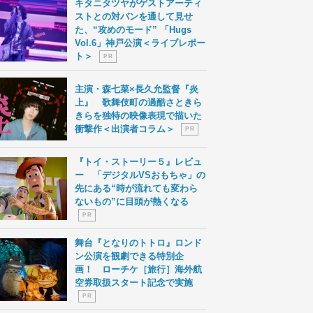
キタニタツヤがゲストアーティ
ストとの対バンを通して見せ
た、“攻めのモード” 「Hugs
Vol.6」神戸公演＜ライブレポー
ト＞
P R
主演・森七菜×長久允監督『炎
上』 歌舞伎町の過酷さときら
きらを独特の映像表現で描いた
衝撃作＜出演者コラム＞
P R
『トイ・ストーリー５』レビュ
ー 「デジタルVSおもちゃ」の
先にある“時が流れても変わら
ないもの”に目頭が熱くなる
P R
舞台『となりのトトロ』ロンド
ン公演を観劇できる特別企
画！ ローチケ［旅行］海外航
空券取扱スタート記念で実施
P R