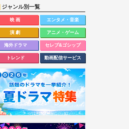
ジャンル別一覧
映画
エンタメ・音楽
演劇
アニメ・ゲーム
海外ドラマ
セレブ&ゴシップ
トレンド
動画配信サービス