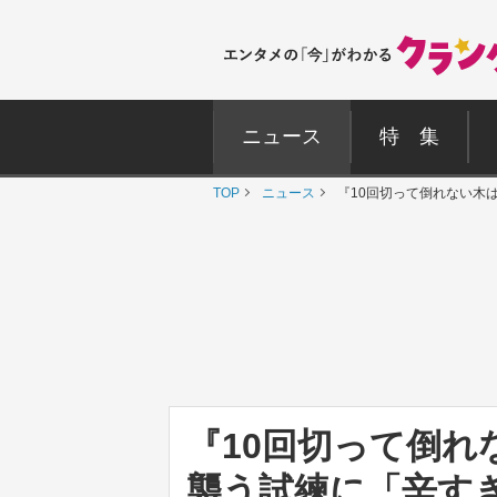
ニュース
特 集
TOP
ニュース
『10回切って倒れない木
『10回切って倒
襲う試練に「辛す