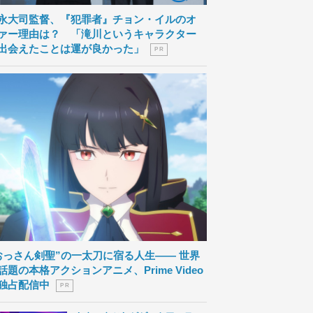
永大司監督、『犯罪者』チョン・イルのオ
ァー理由は？ 「滝川というキャラクター
出会えたことは運が良かった」
P R
おっさん剣聖”の一太刀に宿る人生―― 世界
話題の本格アクションアニメ、Prime Video
独占配信中
P R