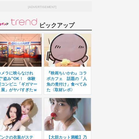
[ADVERTISEMENT]
ピックアップ
カメラに映らなけれ
『映画ちいかわ』コラ
ば“盗み”OK！ 体験
ボカフェ 話題の「人
型コンビニ「ギガマー
魚の煮付け」食べてみ
ト展」がヤバすぎたｗ
た〈取材レポ〉
ピンクの衣装がステ
【大胆カット満載】乃