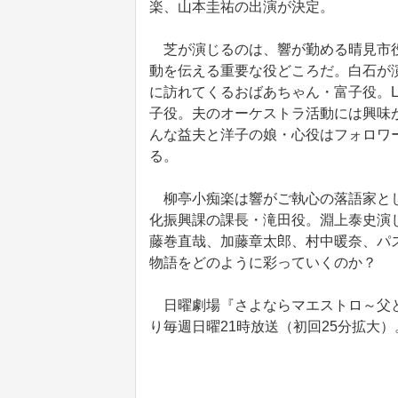
楽、山本圭祐の出演が決定。
芝が演じるのは、響が勤める晴見市役
動を伝える重要な役どころだ。白石が
に訪れてくるおばあちゃん・富子役。L
子役。夫のオーケストラ活動には興味
んな益夫と洋子の娘・心役はフォロワー4
る。
柳亭小痴楽は響がご執心の落語家とし
化振興課の課長・滝田役。淵上泰史演
藤巻直哉、加藤章太郎、村中暖奈、パ
物語をどのように彩っていくのか？
日曜劇場『さよならマエストロ～父と私
り毎週日曜21時放送（初回25分拡大）