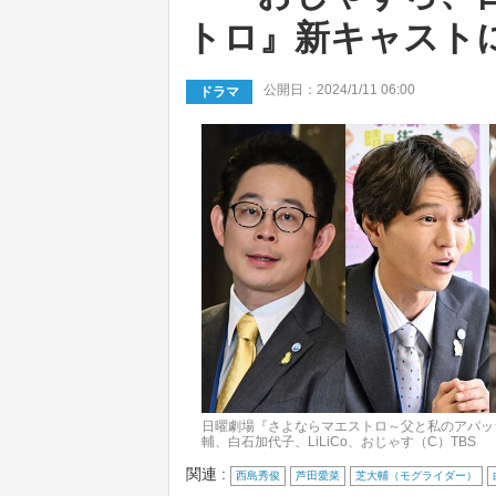
トロ』新キャスト
公開日：2024/1/11 06:00
ドラマ
日曜劇場『さよならマエストロ～父と私のアパッ
輔、白石加代子、LiLiCo、おじゃす（C）TBS
関連 :
西島秀俊
芦田愛菜
芝大輔（モグライダー）