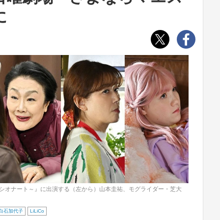
に
シオナート～』に出演する（左から）山本圭祐、モグライダー・芝大
白石加代子
LiLiCo