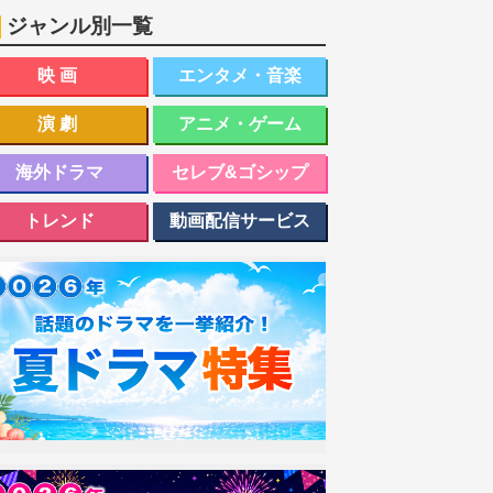
ジャンル別一覧
映画
エンタメ・音楽
演劇
アニメ・ゲーム
海外ドラマ
セレブ&ゴシップ
トレンド
動画配信サービス