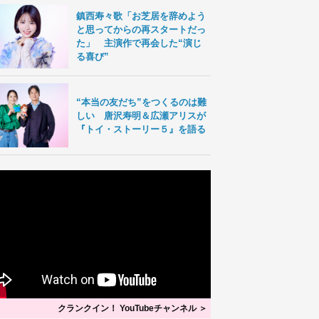
鎮西寿々歌「お芝居を辞めよう
と思ってからの再スタートだっ
た」 主演作で再会した“演じ
る喜び”
“本当の友だち”をつくるのは難
しい 唐沢寿明＆広瀬アリスが
『トイ・ストーリー５』を語る
クランクイン！ YouTubeチャンネル ＞