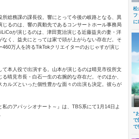
松
フ
所総務課の課長役。響にとって今後の岐路となる、異
に
演じるのは、響の異動先であるコンサートホール事務局
iLiCoが演じるのは、津田寛治演じる近藤益夫の妻・洋
がなく、益夫にとっては家で頭が上がらない存在だ。そ
60万人を誇るTikTokクリエイターのおじゃすが演じ
て本人役で出演する。山本が演じるのは晴見市役所文
じる晴見市長・白石一生の右腕的な存在だ。そのほか、
スカルズといった個性豊かな面々の出演も決定。彼らが
のアパッシオナート～』は、TBS系にて1月14日よ
“
。
で
で