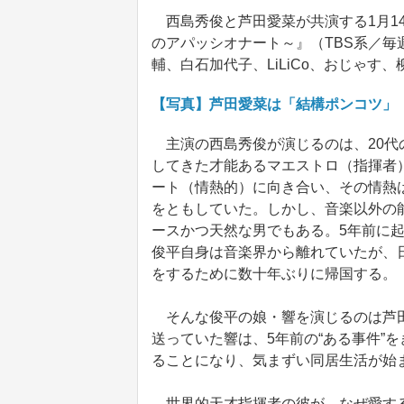
西島秀俊と芦田愛菜が共演する1月1
のアパッシオナート～』（TBS系／毎
輔、白石加代子、LiLiCo、おじゃ
【写真】芦田愛菜は「結構ポンコツ」
主演の西島秀俊が演じるのは、20代
してきた才能あるマエストロ（指揮者
ート（情熱的）に向き合い、その情熱
をともしていた。しかし、音楽以外の
ースかつ天然な男でもある。5年前に起
俊平自身は音楽界から離れていたが、
をするために数十年ぶりに帰国する。
そんな俊平の娘・響を演じるのは芦田
送っていた響は、5年前の“ある事件”
ることになり、気まずい同居生活が始
世界的天才指揮者の彼が、なぜ愛する