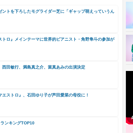
ゼントを下ろしたモグライダー芝に「ギャップ萌えっていうん
ストロ』メインテーマに世界的ピアニスト・角野隼斗の参加が
、西田敏行、満島真之介、當真あみの出演決定
マエストロ』、石田ゆり子が芦田愛菜の母役に！
ランキングTOP10