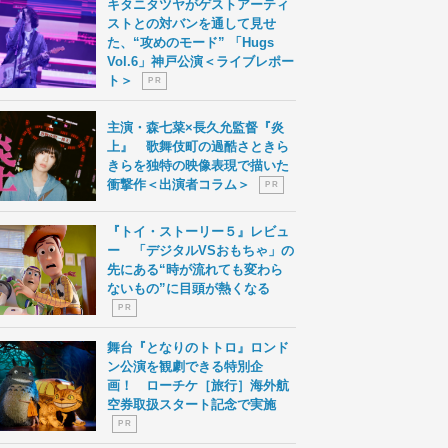
キタニタツヤがゲストアーティ
ストとの対バンを通して見せ
た、“攻めのモード” 「Hugs
Vol.6」神戸公演＜ライブレポー
ト＞
P R
主演・森七菜×長久允監督『炎
上』 歌舞伎町の過酷さときら
きらを独特の映像表現で描いた
衝撃作＜出演者コラム＞
P R
『トイ・ストーリー５』レビュ
ー 「デジタルVSおもちゃ」の
先にある“時が流れても変わら
ないもの”に目頭が熱くなる
P R
舞台『となりのトトロ』ロンド
ン公演を観劇できる特別企
画！ ローチケ［旅行］海外航
空券取扱スタート記念で実施
P R