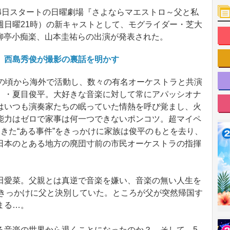
4日スタートの日曜劇場『さよならマエストロ～父と私
週日曜21時）の新キャストとして、モグライダー・芝大
す、柳亭小痴楽、山本圭祐らの出演が発表された。
 西島秀俊が撮影の裏話を明かす
の頃から海外で活動し、数々の有名オーケストラと共演
）・夏目俊平。大好きな音楽に対して常にアパッシオナ
はいつも演奏家たちの眠っていた情熱を呼び覚まし、火
能力はゼロで家事は何一つできないポンコツ。超マイペ
きた“ある事件”をきっかけに家族は俊平のもとを去り、
日本のとある地方の廃団寸前の市民オーケストラの指揮
愛菜。父親とは真逆で音楽を嫌い、音楽の無い人生を
をきっかけに父と決別していた。ところが父が突然帰国す
まる…。
音楽の世界から退くことになったのか？ そして、5