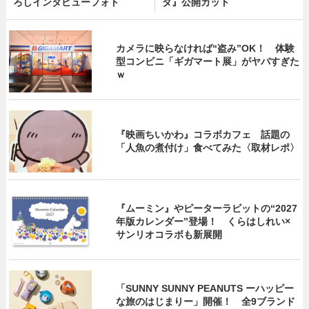
ろしインタビューフォト
ダ』公開カット
カメラに映らなければ“盗み”OK！ 体験
型コンビニ「ギガマート展」がヤバすぎた
ｗ
『映画ちいかわ』コラボカフェ 話題の
「人魚の煮付け」食べてみた〈取材レポ〉
『ムーミン』やピーターラビットの“2027
年版カレンダー”登場！ くらはしれい×
サンリオコラボも新展開
「SUNNY SUNNY PEANUTS ーハッピー
な旅のはじまりー」開催！ 全9ブランド