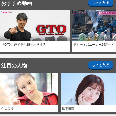
おすすめ動画
もっと見る
『GTO』連ドラが28年ぶり復活
東京ディズニーシー25周年イ
注目の人物
もっと見る
今田美桜
橋本環奈