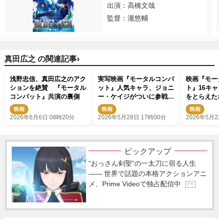
出演：高橋文哉
監督：瀧悠輔
›
真田広之 の関連記事
浅野忠信、真田広之のアク
実写映画『モータルコンバ
映画『モー
ションを絶賛 『モータル
ット』人気キャラ、ジョニ
ト』16キ
コンバット』共演の裏側
ー・ケイジがついに参戦！
をとらえた
『ザ・ボーイズ』カール・
映画
映画
映画
アーバンが熱演
2026年6月6日 08時20分
2026年5月28日 17時00分
2026年5月2
ピックアップ
“おっさん剣聖”の一太刀に宿る人生
―― 世界で話題の本格アクションアニ
メ、Prime Videoで独占配信中
P R