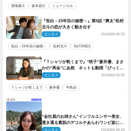
望海風斗
坂本昌行
ミュージカル
『告白－25年目の秘密－』第5話 “爽太”松村
北斗の恋が大きく動き出す
エンタメ
2026/8/8 06:30
告白－25年目の秘密－
松村北斗
SixTONES
『Ｔシャツが乾くまで』“咲子”蒼井優、まさ
かの“再会”にあ然 ネットも動揺「びっくり
した!!」「今さら?!」（ネタバレあり）
エンタメ
2026/8/8 06:00
Ｔシャツが乾くまで
蒼井優
中島歩
“会社員のお姉さん”インフルエンサー美女、
透き通る素肌のデコルテあらわワンピ姿に反
響
エンタメ
2026/8/8 06:00