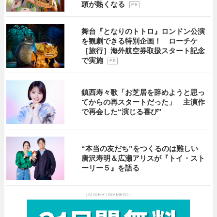
頭が熱くなる
P R
舞台『となりのトトロ』ロンドン公演
を観劇できる特別企画！ ローチケ
［旅行］海外航空券取扱スタート記念
で実施
P R
鎮西寿々歌「お芝居を辞めようと思っ
てからの再スタートだった」 主演作
で再会した“演じる喜び”
“本当の友だち”をつくるのは難しい
唐沢寿明＆広瀬アリスが『トイ・スト
ーリー５』を語る
[ADVERTISEMENT]