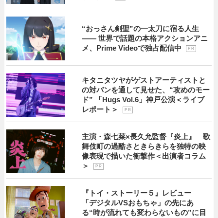
“おっさん剣聖”の一太刀に宿る人生
―― 世界で話題の本格アクションアニ
メ、Prime Videoで独占配信中
P R
キタニタツヤがゲストアーティストと
の対バンを通して見せた、“攻めのモー
ド” 「Hugs Vol.6」神戸公演＜ライブ
レポート＞
P R
主演・森七菜×長久允監督『炎上』 歌
舞伎町の過酷さときらきらを独特の映
像表現で描いた衝撃作＜出演者コラム
＞
P R
『トイ・ストーリー５』レビュー
「デジタルVSおもちゃ」の先にあ
る“時が流れても変わらないもの”に目