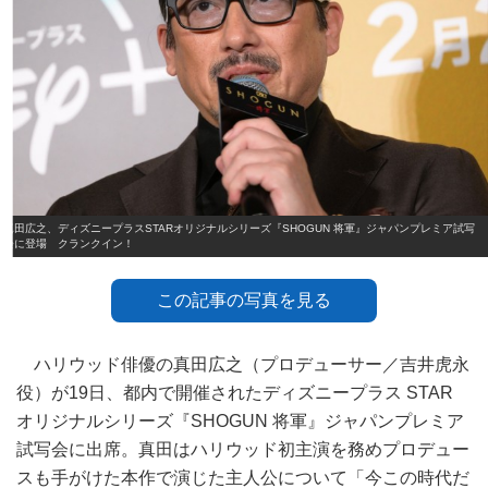
真田広之、ディズニープラスSTARオリジナルシリーズ『SHOGUN 将軍』ジャパンプレミア試写
会に登場 クランクイン！
この記事の写真を見る
ハリウッド俳優の真田広之（プロデューサー／吉井虎永
役）が19日、都内で開催されたディズニープラス STAR
オリジナルシリーズ『SHOGUN 将軍』ジャパンプレミア
試写会に出席。真田はハリウッド初主演を務めプロデュー
スも手がけた本作で演じた主人公について「今この時代だ