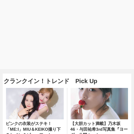
クランクイン！トレンド Pick Up
ピンクの衣装がステキ！
【大胆カット満載】乃木坂
「ME:I」MIU＆KEIKO撮り下
46・与田祐希3rd写真集『ヨー