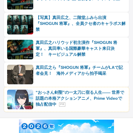
【写真】真田広之、二階堂ふみら出演
『SHOGUN 将軍』、全員クセ者のキャラポス解
禁
真田広之ハリウッド初主演作『SHOGUN 将
軍』、真田率いる国際豪華キャスト来日決
定！ キービジュアル解禁
真田広之ら『SHOGUN 将軍』チームがLAで記
者会見！ 海外メディアから拍手喝采
“おっさん剣聖”の一太刀に宿る人生―― 世界で
話題の本格アクションアニメ、Prime Videoで
独占配信中
P R