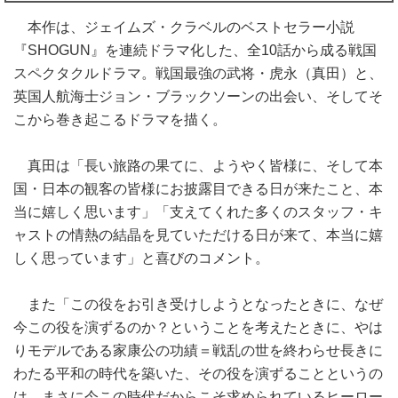
本作は、ジェイムズ・クラベルのベストセラー小説
『SHOGUN』を連続ドラマ化した、全10話から成る戦国
スペクタクルドラマ。戦国最強の武将・虎永（真田）と、
英国人航海士ジョン・ブラックソーンの出会い、そしてそ
こから巻き起こるドラマを描く。
真田は「長い旅路の果てに、ようやく皆様に、そして本
国・日本の観客の皆様にお披露目できる日が来たこと、本
当に嬉しく思います」「支えてくれた多くのスタッフ・キ
ャストの情熱の結晶を見ていただける日が来て、本当に嬉
しく思っています」と喜びのコメント。
また「この役をお引き受けしようとなったときに、なぜ
今この役を演ずるのか？ということを考えたときに、やは
りモデルである家康公の功績＝戦乱の世を終わらせ長きに
わたる平和の時代を築いた、その役を演ずることというの
は、まさに今この時代だからこそ求められているヒーロー