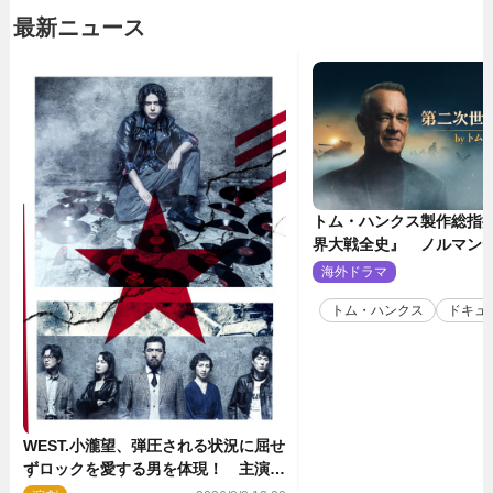
最新ニュース
トム・ハンクス製作総指
界大戦全史』 ノルマン
壮絶な戦場を収めた特別
海外ドラマ
2
トム・ハンクス
ドキュ
WEST.小瀧望、弾圧される状況に屈せ
ずロックを愛する男を体現！ 主演舞
台『ロックンロール』ビジュアル解禁