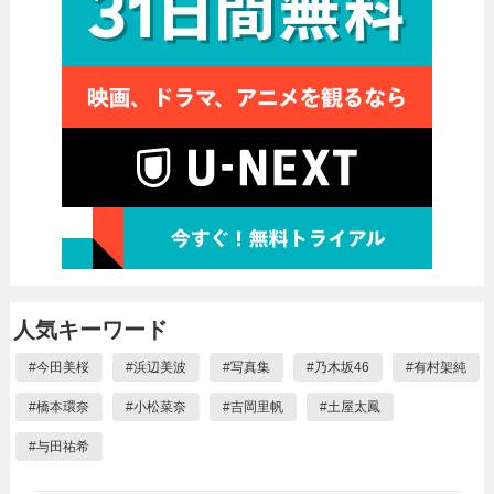
人気キーワード
#
今田美桜
#
浜辺美波
#
写真集
#
乃木坂46
#
有村架純
#
橋本環奈
#
小松菜奈
#
吉岡里帆
#
土屋太鳳
#
与田祐希