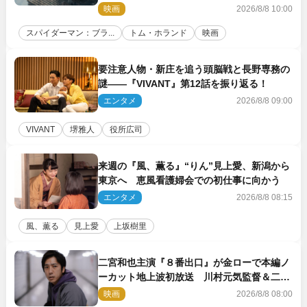
映画
2026/8/8 10:00
スパイダーマン：ブラ...
トム・ホランド
映画
要注意人物・新庄を追う頭脳戦と長野専務の
謎――『VIVANT』第12話を振り返る！
エンタメ
2026/8/8 09:00
VIVANT
堺雅人
役所広司
来週の『風、薫る』“りん”見上愛、新潟から
東京へ 恵風看護婦会での初仕事に向かう
エンタメ
2026/8/8 08:15
風、薫る
見上愛
上坂樹里
二宮和也主演『８番出口』が金ローで本編ノ
ーカット地上波初放送 川村元気監督＆二宮
コメント到着
映画
2026/8/8 08:00