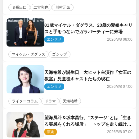
８番出口
二宮和也
川村元気
81歳マイケル・ダグラス、23歳の愛娘キャリ
スと手をつないでガラパーティーに来場
エンタメ
2026/8/8 08:00
マイケル・ダグラス
ゴシップ
天海祐希が誕生日 大ヒット主演作『女王の
教室』児童役キャストたちの現在
エンタメ
2026/8/8 07:00
ライターコラム
ドラマ
天海祐希
望海風斗＆坂本昌行、“ステージ”とは「生き
る実感をくれる場所」 トップを走り続ける
原動力を語る
演劇
2026/8/8 07:00