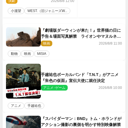
演劇
2026/8/8 12:00
小瀧望
WEST.（旧ジャニーズW...
『劇場版ダーウィンが来た！』世界猫の日に
予告＆場面写真解禁 ライオンやマヌルネコ
の赤ちゃんが大集合
映画
2026/8/8 11:00
動物
映画
MISIA
手越祐也ボーカルバンド「T.N.T」がアニメ
『朱色の仮面』宣伝大使に就任決定
アニメ･ゲーム
2026/8/8 10:00
アニメ
手越祐也
『スパイダーマン：BND』トム・ホランドが
アクション撮影の裏側を明かす特別映像解禁