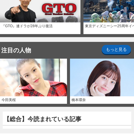
『GTO』連ドラが28年ぶり復活
東京ディズニーシー25周年イ
注目の人物
もっと見る
今田美桜
橋本環奈
【総合】今読まれている記事