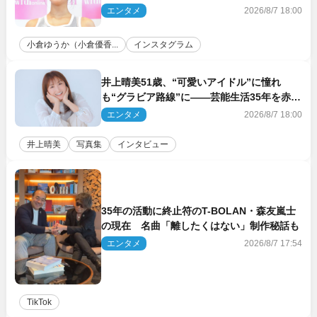
に反響
エンタメ
2026/8/7 18:00
小倉ゆうか（小倉優香...
インスタグラム
井上晴美51歳、“可愛いアイドル”に憧れ
も“グラビア路線”に――芸能生活35年を赤
裸々に語る 27年ぶりに写真集発売
エンタメ
2026/8/7 18:00
井上晴美
写真集
インタビュー
35年の活動に終止符のT-BOLAN・森友嵐士
の現在 名曲「離したくはない」制作秘話も
エンタメ
2026/8/7 17:54
TikTok