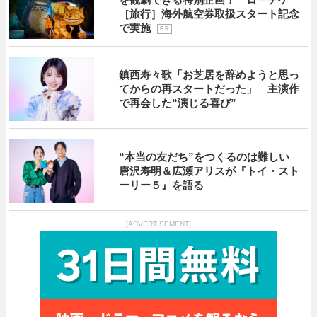
［旅行］海外航空券取扱スタート記念
で実施
P R
鎮西寿々歌「お芝居を辞めようと思っ
てからの再スタートだった」 主演作
で再会した“演じる喜び”
“本当の友だち”をつくるのは難しい
唐沢寿明＆広瀬アリスが『トイ・スト
ーリー５』を語る
[ADVERTISEMENT]