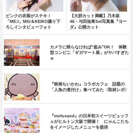
ピンクの衣装がステキ！
【大胆カット満載】乃木坂
「ME:I」MIU＆KEIKO撮り下
46・与田祐希3rd写真集『ヨー
ろしインタビューフォト
ダ』公開カット
カメラに映らなければ“盗み”OK！ 体験
型コンビニ「ギガマート展」がヤバすぎた
ｗ
『映画ちいかわ』コラボカフェ 話題の
「人魚の煮付け」食べてみた〈取材レポ〉
『mofusand』の日本初スイーツビュッフ
ェがヒルトン大阪で開催！ にゃんこたち
をイメージしたメニューを提供