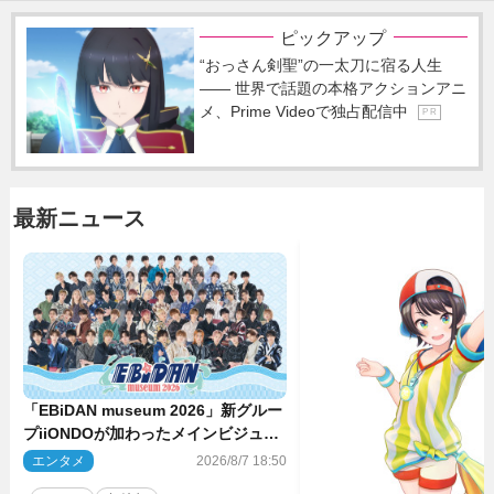
ピックアップ
“おっさん剣聖”の一太刀に宿る人生
―― 世界で話題の本格アクションアニ
メ、Prime Videoで独占配信中
P R
最新ニュース
「EBiDAN museum 2026」新グルー
プiiONDOが加わったメインビジュア
ル公開！ 開催記念グッズラインナッ
エンタメ
2026/8/7 18:50
プも