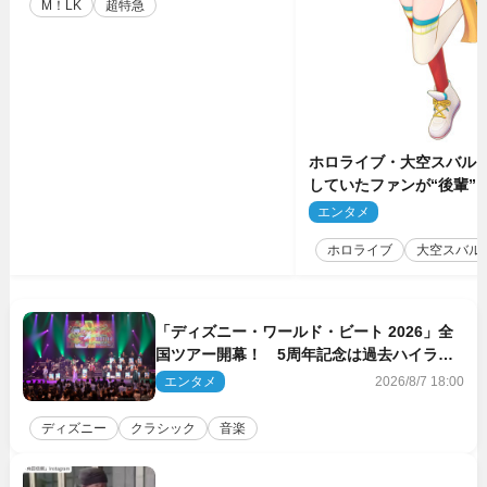
M！LK
超特急
ホロライブ・大空スバル
していたファンが“後輩”
もしかしてあのときの？
エンタメ
2
ホロライブ
大空スバル
「ディズニー・ワールド・ビート 2026」全
国ツアー開幕！ 5周年記念は過去ハイライ
ト＆クルーズ旅を大満喫！【潜入レポート】
エンタメ
2026/8/7 18:00
ディズニー
クラシック
音楽