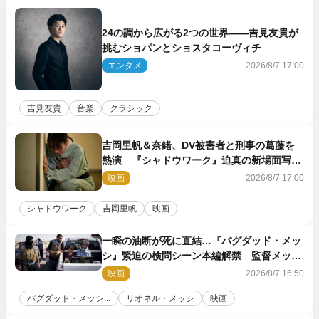
24の調から広がる2つの世界――吉見友貴が
挑むショパンとショスタコーヴィチ
エンタメ
2026/8/7 17:00
吉見友貴
音楽
クラシック
吉岡里帆＆奈緒、DV被害者と刑事の葛藤を
熱演 『シャドウワーク』迫真の新場面写真
公開
映画
2026/8/7 17:00
シャドウワーク
吉岡里帆
映画
一瞬の油断が死に直結…『バグダッド・メッ
シ』緊迫の検問シーン本編解禁 監督メッセ
ージも到着
映画
2026/8/7 16:50
バグダッド・メッシ...
リオネル・メッシ
映画