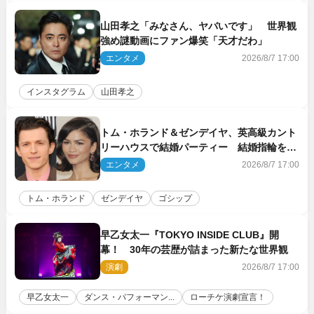
山田孝之「みなさん、ヤバいです」 世界観
強め謎動画にファン爆笑「天才だわ」
エンタメ
2026/8/7 17:00
インスタグラム
山田孝之
トム・ホランド＆ゼンデイヤ、英高級カント
リーハウスで結婚パーティー 結婚指輪を身
に着けたトムも初キャッチ
エンタメ
2026/8/7 17:00
トム・ホランド
ゼンデイヤ
ゴシップ
早乙女太一『TOKYO INSIDE CLUB』開
幕！ 30年の芸歴が詰まった新たな世界観
演劇
2026/8/7 17:00
早乙女太一
ダンス・パフォーマン...
ローチケ演劇宣言！