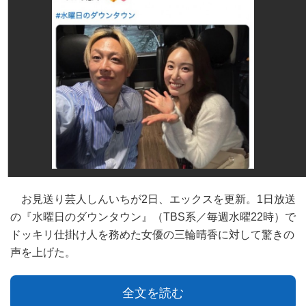
お見送り芸人しんいちが2日、エックスを更新。1日放送
の『水曜日のダウンタウン』（TBS系／毎週水曜22時）で
ドッキリ仕掛け人を務めた女優の三輪晴香に対して驚きの
声を上げた。
全文を読む