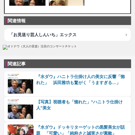
関連情報
「お見送り芸人しんいち」エックス
関連記事
『水ダウ』ハニトラ仕掛け人の美女に反響「惚
れた」 浜田雅功も驚がく「うますぎる…」
【写真】視聴者も「惚れた」“ハニトラ仕掛け
人”美女
『水ダウ』ドッキリターゲットの黒髪美女が話
題 「可愛い」「純粋さと誠実さが素敵」