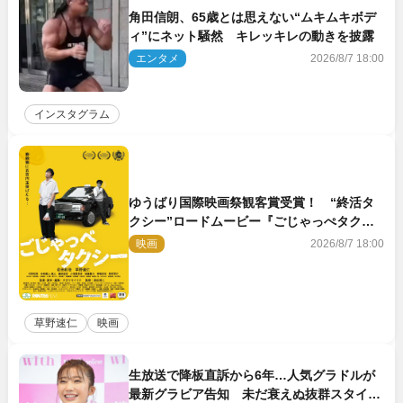
角田信朗、65歳とは思えない“ムキムキボデ
ィ”にネット騒然 キレッキレの動きを披露
エンタメ
2026/8/7 18:00
インスタグラム
ゆうばり国際映画祭観客賞受賞！ “終活タ
クシー”ロードムービー『ごじゃっぺタクシ
ー』10月公開＆予告解禁
映画
2026/8/7 18:00
草野速仁
映画
生放送で降板直訴から6年…人気グラドルが
最新グラビア告知 未だ衰えぬ抜群スタイル