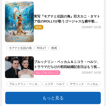
実写『モアナと伝説の海』巨大カニ・タマト
ア役のROLLYが歌うゴージャスな劇中歌
「シャイニー」本編映像解禁
映画
2026/8/7 16:00
モアナと伝説の海
ROLLY
映画
ブルックリン・ベッカム＆ニコラ・ぺルツ、
トラウマだらけの初回結婚記念日はもう祝わ
ない
セレブ＆ゴシップ
2026/8/7 16:00
ブルックリン・ベッカ...
ニコラ・ペルツ
デヴィッド・ベッカム
もっと見る