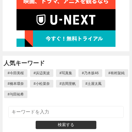
人気キーワード
#
今田美桜
#
浜辺美波
#
写真集
#
乃木坂46
#
有村架純
#
橋本環奈
#
小松菜奈
#
吉岡里帆
#
土屋太鳳
#
与田祐希
検索する