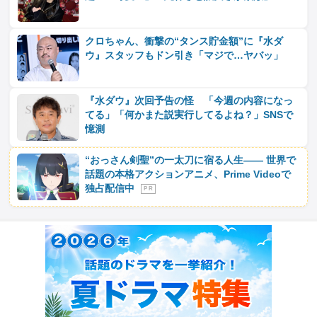
クロちゃん、衝撃の“タンス貯金額”に『水ダ
ウ』スタッフもドン引き「マジで…ヤバッ」
『水ダウ』次回予告の怪 「今週の内容になっ
てる」「何かまた説実行してるよね？」SNSで
憶測
“おっさん剣聖”の一太刀に宿る人生―― 世界で
話題の本格アクションアニメ、Prime Videoで
独占配信中
P R