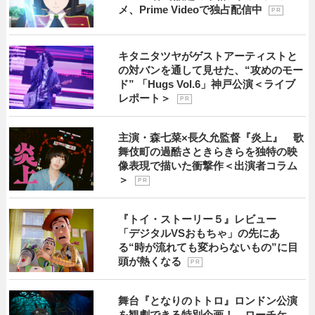
メ、Prime Videoで独占配信中
P R
キタニタツヤがゲストアーティストと
の対バンを通して見せた、“攻めのモー
ド” 「Hugs Vol.6」神戸公演＜ライブ
レポート＞
P R
主演・森七菜×長久允監督『炎上』 歌
舞伎町の過酷さときらきらを独特の映
像表現で描いた衝撃作＜出演者コラム
＞
P R
『トイ・ストーリー５』レビュー
「デジタルVSおもちゃ」の先にあ
る“時が流れても変わらないもの”に目
頭が熱くなる
P R
舞台『となりのトトロ』ロンドン公演
を観劇できる特別企画！ ローチケ