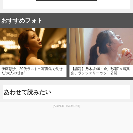
おすすめフォト
伊藤彩沙、20代ラストの写真集で見せ
【話題】乃木坂46・金川紗耶1st写真
た“大人の甘さ”
集、ランジェリーカット公開！
あわせて読みたい
[ADVERTISEMENT]