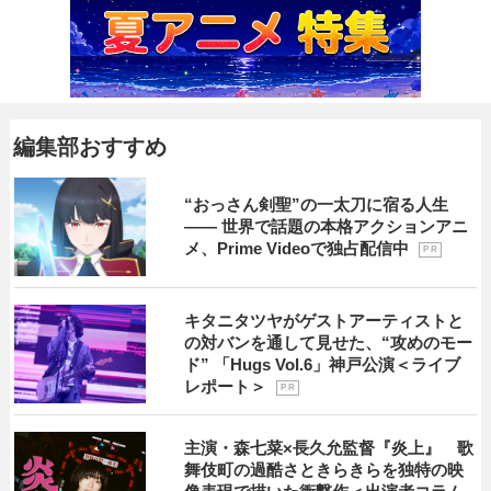
編集部おすすめ
“おっさん剣聖”の一太刀に宿る人生
―― 世界で話題の本格アクションアニ
メ、Prime Videoで独占配信中
P R
キタニタツヤがゲストアーティストと
の対バンを通して見せた、“攻めのモー
ド” 「Hugs Vol.6」神戸公演＜ライブ
レポート＞
P R
主演・森七菜×長久允監督『炎上』 歌
舞伎町の過酷さときらきらを独特の映