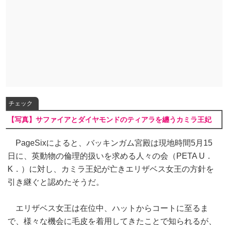
チェック
【写真】サファイアとダイヤモンドのティアラを纏うカミラ王妃
PageSixによると、バッキンガム宮殿は現地時間5月15
日に、英動物の倫理的扱いを求める人々の会（PETA U．
K．）に対し、カミラ王妃が亡きエリザベス女王の方針を
引き継ぐと認めたそうだ。
エリザベス女王は在位中、ハットからコートに至るま
で、様々な機会に毛皮を着用してきたことで知られるが、