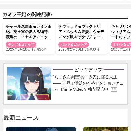
›
カミラ王妃 の関連記事
チャールズ国王＆カミラ王
デヴィッド＆ヴィクトリ
キャサリン
妃、英王室の夏の風物詩、
ア・ベッカム夫妻、ウェデ
ウィリアム
競馬のロイヤルアスコット
ィング風ルックでチャール
ートなメッ
開催に馬車で来場
ズ国王主催ディナーに出席
セレブ＆ゴシップ
セレブ＆ゴシップ
セレブ＆ゴ
2025年6月18日 17時30分
2025年2月10日 19時30分
2025年1月1
ピックアップ
“おっさん剣聖”の一太刀に宿る人生
―― 世界で話題の本格アクションアニ
メ、Prime Videoで独占配信中
P R
最新ニュース