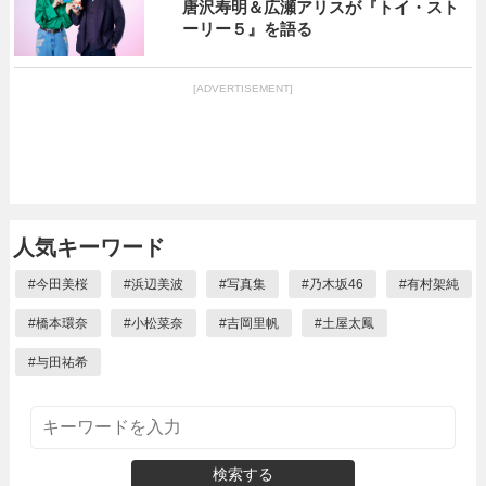
唐沢寿明＆広瀬アリスが『トイ・スト
ーリー５』を語る
[ADVERTISEMENT]
人気キーワード
#
今田美桜
#
浜辺美波
#
写真集
#
乃木坂46
#
有村架純
#
橋本環奈
#
小松菜奈
#
吉岡里帆
#
土屋太鳳
#
与田祐希
検索する