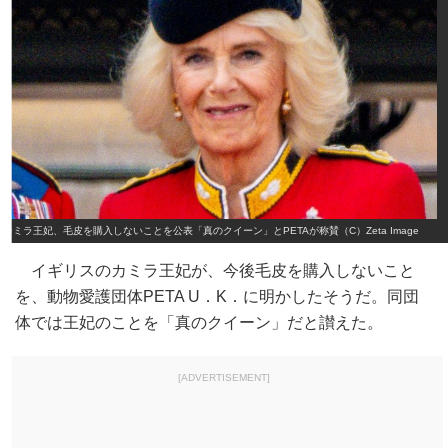
カミラ王妃、毛皮を購入しないことを公表「真のクイーン」とPETAが称賛（C）Zeta Image
イギリスのカミラ王妃が、今後毛皮を購入しないこと
を、動物愛護団体PETA U．K．に明かしたそうだ。同団
体では王妃のことを「真のクイーン」だと讃えた。
[ADVERTISEMENT]