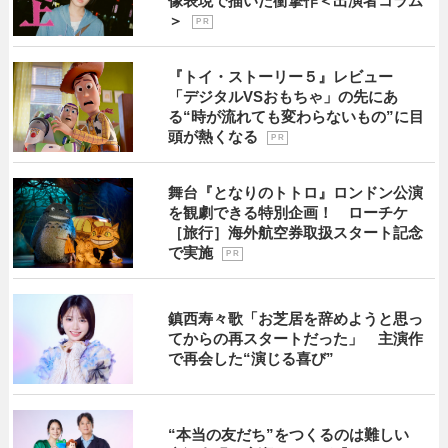
像表現で描いた衝撃作＜出演者コラム
＞
P R
『トイ・ストーリー５』レビュー
「デジタルVSおもちゃ」の先にあ
る“時が流れても変わらないもの”に目
頭が熱くなる
P R
舞台『となりのトトロ』ロンドン公演
を観劇できる特別企画！ ローチケ
［旅行］海外航空券取扱スタート記念
で実施
P R
鎮西寿々歌「お芝居を辞めようと思っ
てからの再スタートだった」 主演作
で再会した“演じる喜び”
“本当の友だち”をつくるのは難しい