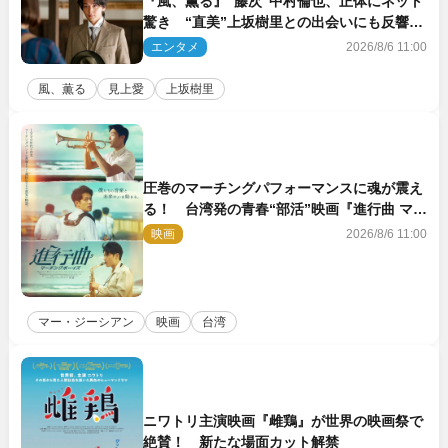
『風、薫る』“藤次”中村倫也、正体にネット
驚き “直美”上坂樹里との出会いにも反響
「力になってくれそう」「仲良くしなよ！」
エンタメ
2026/8/6 11:00
風、薫る
見上愛
上坂樹里
圧巻のマーチングパフォーマンスに魂が震え
る！ 台湾発の青春“部活”映画『進行曲 マー
チングボーイズ』予告解禁
映画
2026/8/6 11:00
マー・ジーシアン
映画
台湾
ニワトリ主演映画『雌鶏』が世界の映画祭で
絶賛！ 新たな場面カット解禁