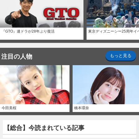
『GTO』連ドラが28年ぶり復活
東京ディズニーシー25周年イ
注目の人物
もっと見る
今田美桜
橋本環奈
【総合】今読まれている記事