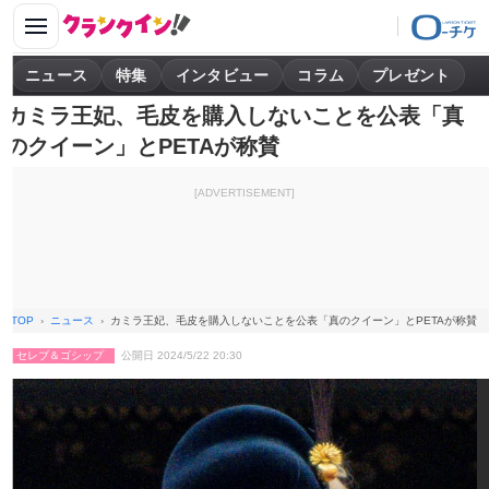
ニュース
特集
インタビュー
コラム
プレゼント
カミラ王妃、毛皮を購入しないことを公表「真
のクイーン」とPETAが称賛
[ADVERTISEMENT]
TOP
ニュース
カミラ王妃、毛皮を購入しないことを公表「真のクイーン」とPETAが称賛
セレブ＆ゴシップ
公開日 2024/5/22 20:30