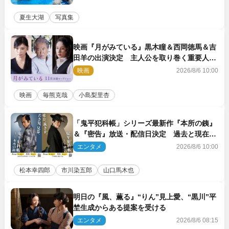
夏生大湖
写真集
映画『月がみている』黒木瞳＆西岡徳馬＆吉
田羊の出演決定 主人公を取り巻く重要人物
を演じる
映画
2026/8/6 10:00
映画
毎熊克哉
小島梨里杏
「鬼平犯科帳」シリーズ最新作『本所の銕』
＆『密告』放送・配信日決定 過去と現在が
繋がるビジュアルも解禁
エンタメ
2026/8/6 10:00
松本幸四郎
市川染五郎
山口馬木也
明日の『風、薫る』“りん”見上愛、“黒川”平
埜生成からある提案を受ける
エンタメ
2026/8/6 08:15