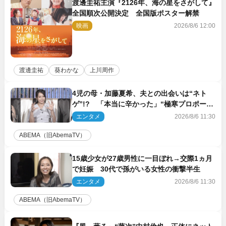
渡邊圭祐主演『2126年、海の星をさがして』
全国順次公開決定 全国版ポスター解禁
映画
2026/8/6 12:00
渡邊圭祐
葵わかな
上川周作
4児の母・加藤夏希、夫との出会いは“ネト
ゲ”!? 「本当に辛かった」“極寒プロポー
ズ”も告白
エンタメ
2026/8/6 11:30
ABEMA（旧AbemaTV）
15歳少女が27歳男性に一目ぼれ→交際1ヵ月
で妊娠 30代で孫がいる女性の衝撃半生
エンタメ
2026/8/6 11:30
ABEMA（旧AbemaTV）