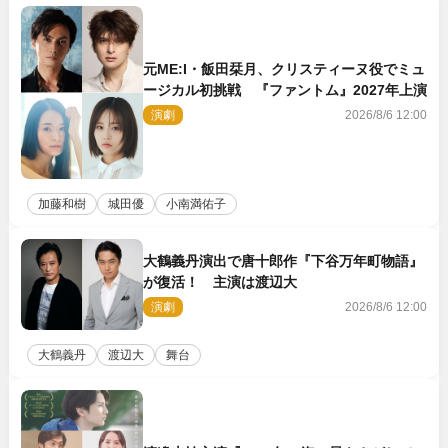
元ME:I・飯田栞月、クリスティーヌ役でミュ
ージカル初挑戦 『ファントム』2027年上演
演劇
2026/8/6 12:00
加藤和樹
城田優
小南満佑子
大鶴義丹演出で唐十郎作『下谷万年町物語』
が復活！ 主演は渡辺大
演劇
2026/8/6 12:00
大鶴義丹
渡辺大
舞台