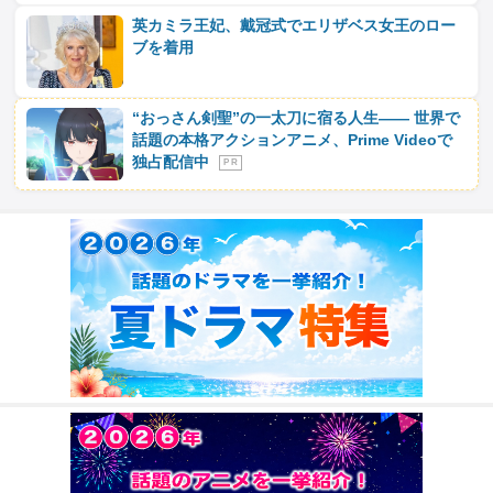
英カミラ王妃、戴冠式でエリザベス女王のロー
ブを着用
“おっさん剣聖”の一太刀に宿る人生―― 世界で
話題の本格アクションアニメ、Prime Videoで
独占配信中
P R