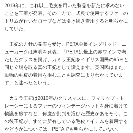
2019年に、これ以上毛皮を用いた製品を新たに求めない
ことを王室が発表。その一方で、式典で使用するファーの
トリムが付いたローブなどは引き続き着用すると明らかに
していた。
王妃の方針の発表を受け、PETA会長イングリッド・ニ
ューカークは声明を発表。「PETAは最上の赤ワインで満
たしたグラスを掲げ、カミラ王妃をイギリス国民の95％と
同じ立場を取る真の王妃として讃えます。英国民はまた、
動物の毛皮の着用を拒むことも調査によりわかっていま
す」と述べたという。
カミラ王妃は2010年のクリスマスに、フィリップ・ト
レーシーによるファーのヴィンテージハットを身に着けて
物議を醸すなど、何度か批判を浴びた歴史があるそう。こ
の後王妃が、すでに所有している毛皮アイテムを着用する
かどうかについては、PETAでも明らかにしていない。