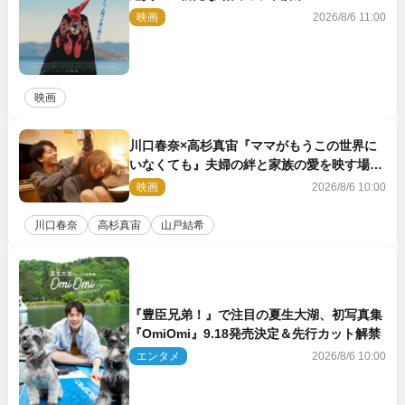
映画
2026/8/6 11:00
映画
川口春奈×高杉真宙『ママがもうこの世界に
いなくても』夫婦の絆と家族の愛を映す場面
写真公開
映画
2026/8/6 10:00
川口春奈
高杉真宙
山戸結希
『豊臣兄弟！』で注目の夏生大湖、初写真集
『OmiOmi』9.18発売決定＆先行カット解禁
エンタメ
2026/8/6 10:00