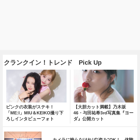
クランクイン！トレンド Pick Up
ピンクの衣装がステキ！
【大胆カット満載】乃木坂
「ME:I」MIU＆KEIKO撮り下
46・与田祐希3rd写真集『ヨー
ろしインタビューフォト
ダ』公開カット
カメラに映らなければ“盗み”OK！ 体験