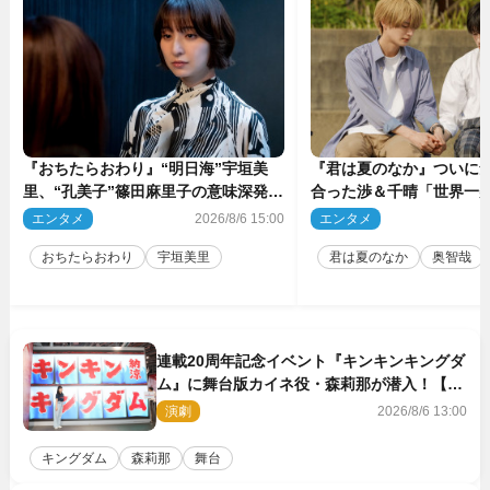
『おちたらおわり』“明日海”宇垣美
『君は夏のなか』ついに
里、“孔美子”篠田麻里子の意味深発言
合った渉＆千晴「世界一
に絶句 ネット驚き「まさか」「意外
ーン」「めっちゃキュン
エンタメ
2026/8/6 15:00
エンタメ
2
な展開」
おちたらおわり
宇垣美里
君は夏のなか
奥智哉
連載20周年記念イベント『キンキンキングダ
ム』に舞台版カイネ役・森莉那が潜入！【密
着レポート】
演劇
2026/8/6 13:00
キングダム
森莉那
舞台