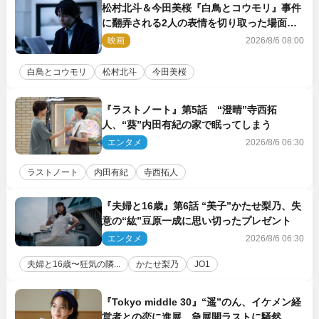
松村北斗＆今田美桜『白鳥とコウモリ』事件
に翻弄される2人の表情を切り取った場面写
真解禁
映画
2026/8/6 08:00
白鳥とコウモリ
松村北斗
今田美桜
『ラストノート』第5話 “澄晴”寺西拓
人、“葵”内田有紀の家で眠ってしまう
エンタメ
2026/8/6 06:30
ラストノート
内田有紀
寺西拓人
『夫婦と16歳』第6話 “美子”かたせ梨乃、失
意の“紘”豆原一成に思い切ったプレゼント
エンタメ
2026/8/6 06:30
夫婦と16歳〜狂気の隣...
かたせ梨乃
JO1
『Tokyo middle 30』“遥”のん、イケメン経
営者との恋に進展 急展開ラストに騒然