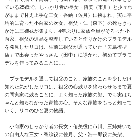
ている25歳で、しっかり者の長女・侑美（市川）と少々わ
がままで甘え上手な三女・香絵（佐月）に挟まれ、実に平
均的に育った小向家の次女。祖父・仁（森下）の死をきっ
かけに三姉妹が集まり、4年ぶりに家族全員がそろった小
向家。祖父の遺品を整理していると作りかけのプラモデル
を発見したリコは、生前に祖父が通っていた「矢島模型
店」で出会ったやっさん（田中）に導かれ、初めてプラモ
デルを作ってみることに…。
プラモデルを通して祖父のこと、家族のことを少しだけ
知れた気がしたリコは、祖父の心残りを終わらせるまで夏
の間実家に残ることに。よく知った家族の顔、でも実はち
ゃんと知らなかった家族の心。そんな家族をもっと知って
いく、リコのひと夏の物語。
小向家のしっかり者の長女・侑美役に市川、三姉妹いち
の自由人な三女・香絵役に佐月、父・浩一郎役に矢柴、