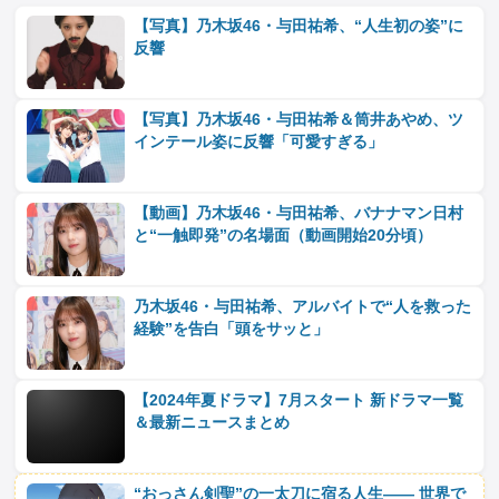
【写真】乃木坂46・与田祐希、“人生初の姿”に
反響
【写真】乃木坂46・与田祐希＆筒井あやめ、ツ
インテール姿に反響「可愛すぎる」
【動画】乃木坂46・与田祐希、バナナマン日村
と“一触即発”の名場面（動画開始20分頃）
乃木坂46・与田祐希、アルバイトで“人を救った
経験”を告白「頭をサッと」
【2024年夏ドラマ】7月スタート 新ドラマ一覧
＆最新ニュースまとめ
“おっさん剣聖”の一太刀に宿る人生―― 世界で