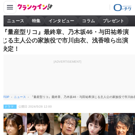
ニュース
特集
インタビュー
コラム
プレゼント
『量産型リコ』最終章、乃木坂46・与田祐希演
じる主人公の家族役で市川由衣、浅香唯ら出演
決定！
[ADVERTISEMENT]
TOP
ニュース
『量産型リコ』最終章、乃木坂46・与田祐希演じる主人公の家族役で市川由
ドラマ
公開日 2024/5/26 12:00