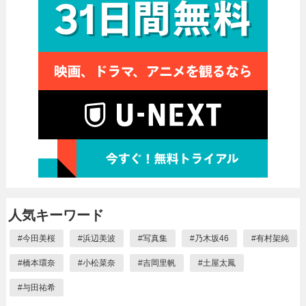
人気キーワード
#
今田美桜
#
浜辺美波
#
写真集
#
乃木坂46
#
有村架純
#
橋本環奈
#
小松菜奈
#
吉岡里帆
#
土屋太鳳
#
与田祐希