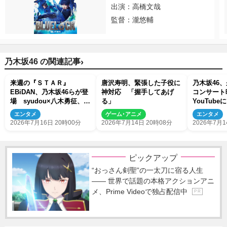
出演：高橋文哉
監督：瀧悠輔
›
乃木坂46 の関連記事
来週の『ＳＴＡＲ』
唐沢寿明、緊張した子役に
乃木坂46
EBiDAN、乃木坂46らが登
神対応 「握手してあげ
コンサー
場 syudou×八木勇征、上
る」
YouTub
垣皓太朗アナ×ちいかわ＆
映像公開
エンタメ
ゲーム･アニメ
エンタメ
島二郎がタッグ！
2026年7月16日 20時00分
2026年7月14日 20時08分
2026年7月1
ピックアップ
“おっさん剣聖”の一太刀に宿る人生
―― 世界で話題の本格アクションアニ
メ、Prime Videoで独占配信中
P R