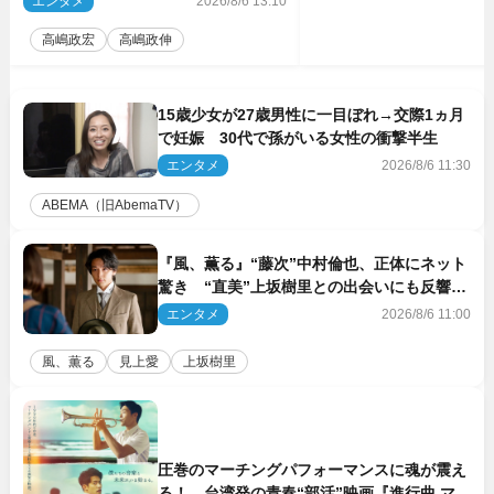
エンタメ
2026/8/6 13:10
い明るく優しい母でした」
高嶋政宏
高嶋政伸
15歳少女が27歳男性に一目ぼれ→交際1ヵ月
で妊娠 30代で孫がいる女性の衝撃半生
エンタメ
2026/8/6 11:30
ABEMA（旧AbemaTV）
『風、薫る』“藤次”中村倫也、正体にネット
驚き “直美”上坂樹里との出会いにも反響
「力になってくれそう」「仲良くしなよ！」
エンタメ
2026/8/6 11:00
風、薫る
見上愛
上坂樹里
圧巻のマーチングパフォーマンスに魂が震え
る！ 台湾発の青春“部活”映画『進行曲 マー