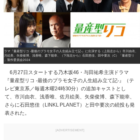
ドラマ『量産型リコ ‐最後のプラモ女子の人生組み立て記‐』に出演する（上段左から）市川由衣、
佐月絵美、矢柴俊博、浅香唯、森下能幸、（下段左から）石田悠佳、田中要次（C）「量産型リ
コ」製作委員会2024
6月27日スタートする乃木坂46・与田祐希主演ドラマ
『量産型リコ -最後のプラモ女子の人生組み立て記-』（テ
レビ東京系／毎週木曜24時30分）の追加キャストとし
て、市川由衣、浅香唯、佐月絵美、矢柴俊博、森下能幸、
さらに石田悠佳（LINKL PLANET）と田中要次の続投も発
表された。
[ADVERTISEMENT]