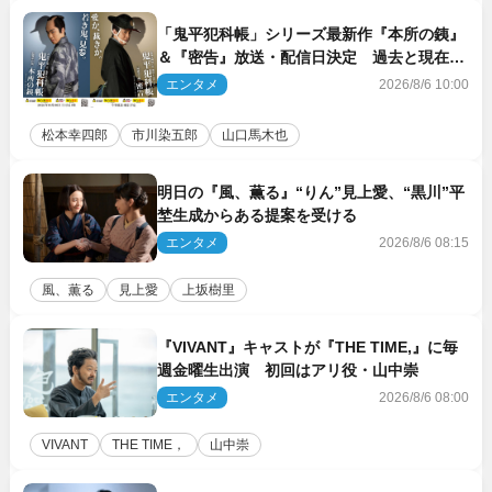
「鬼平犯科帳」シリーズ最新作『本所の銕』
＆『密告』放送・配信日決定 過去と現在が
繋がるビジュアルも解禁
エンタメ
2026/8/6 10:00
松本幸四郎
市川染五郎
山口馬木也
明日の『風、薫る』“りん”見上愛、“黒川”平
埜生成からある提案を受ける
エンタメ
2026/8/6 08:15
風、薫る
見上愛
上坂樹里
『VIVANT』キャストが『THE TIME,』に毎
週金曜生出演 初回はアリ役・山中崇
エンタメ
2026/8/6 08:00
VIVANT
THE TIME，
山中崇