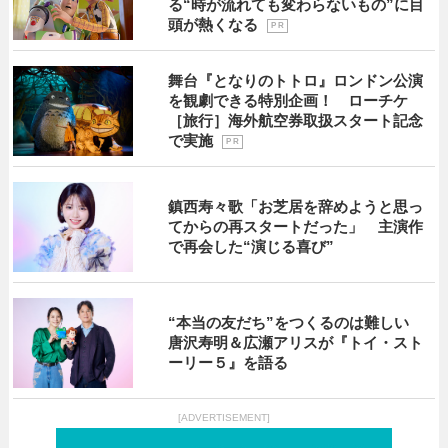
る“時が流れても変わらないもの”に目
頭が熱くなる
P R
舞台『となりのトトロ』ロンドン公演
を観劇できる特別企画！ ローチケ
［旅行］海外航空券取扱スタート記念
で実施
P R
鎮西寿々歌「お芝居を辞めようと思っ
てからの再スタートだった」 主演作
で再会した“演じる喜び”
“本当の友だち”をつくるのは難しい
唐沢寿明＆広瀬アリスが『トイ・スト
ーリー５』を語る
[ADVERTISEMENT]