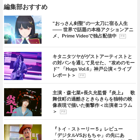
編集部おすすめ
“おっさん剣聖”の一太刀に宿る人生
―― 世界で話題の本格アクションアニ
メ、Prime Videoで独占配信中
P R
キタニタツヤがゲストアーティストと
の対バンを通して見せた、“攻めのモー
ド” 「Hugs Vol.6」神戸公演＜ライブ
レポート＞
P R
主演・森七菜×長久允監督『炎上』 歌
舞伎町の過酷さときらきらを独特の映
像表現で描いた衝撃作＜出演者コラム
＞
P R
『トイ・ストーリー５』レビュー
「デジタルVSおもちゃ」の先にあ