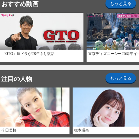
おすすめ動画
もっと見る
『GTO』連ドラが28年ぶり復活
東京ディズニーシー25周年イ
注目の人物
もっと見る
今田美桜
橋本環奈