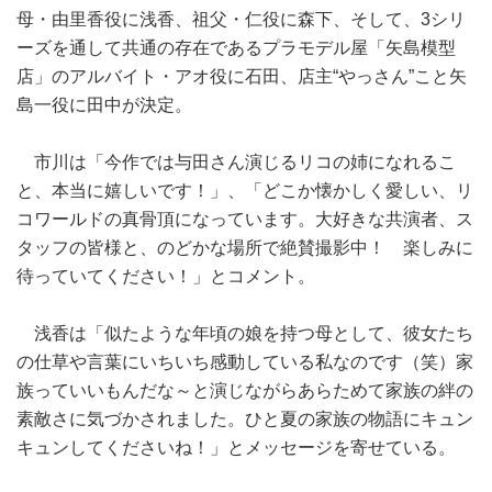
母・由里香役に浅香、祖父・仁役に森下、そして、3シリ
ーズを通して共通の存在であるプラモデル屋「矢島模型
店」のアルバイト・アオ役に石田、店主“やっさん”こと矢
島一役に田中が決定。
市川は「今作では与田さん演じるリコの姉になれるこ
と、本当に嬉しいです！」、「どこか懐かしく愛しい、リ
コワールドの真骨頂になっています。大好きな共演者、ス
タッフの皆様と、のどかな場所で絶賛撮影中！ 楽しみに
待っていてください！」とコメント。
浅香は「似たような年頃の娘を持つ母として、彼女たち
の仕草や言葉にいちいち感動している私なのです（笑）家
族っていいもんだな～と演じながらあらためて家族の絆の
素敵さに気づかされました。ひと夏の家族の物語にキュン
キュンしてくださいね！」とメッセージを寄せている。