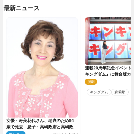
最新ニュース
連載20周年記念イベント
キングダム』に舞台版カ
那が潜入！【密着レポー
演劇
2
キングダム
森莉那
女優・寿美花代さん、老衰のため94
歳で死去 息子・高嶋政宏と高嶋政伸
がコメント「いつもユーモアを忘れな