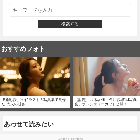
検索する
おすすめフォト
伊藤彩沙、20代ラストの写真集で見せ
【話題】乃木坂46・金川紗耶1st写真
た“大人の甘さ”
集、ランジェリーカット公開！
あわせて読みたい
[ADVERTISEMENT]