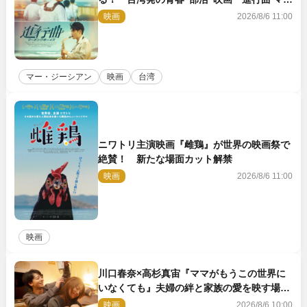
チングボーイズ』予告解禁
映画
2026/8/6 11:00
マー・ジーシアン
映画
台湾
ニワトリ主演映画『雌鶏』が世界の映画祭で
絶賛！ 新たな場面カット解禁
映画
2026/8/6 11:00
映画
川口春奈×高杉真宙『ママがもうこの世界に
いなくても』夫婦の絆と家族の愛を映す場面
写真公開
映画
2026/8/6 10:00