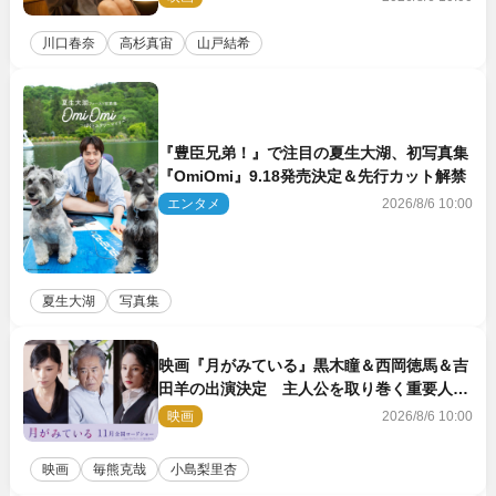
川口春奈
高杉真宙
山戸結希
『豊臣兄弟！』で注目の夏生大湖、初写真集
『OmiOmi』9.18発売決定＆先行カット解禁
エンタメ
2026/8/6 10:00
夏生大湖
写真集
映画『月がみている』黒木瞳＆西岡徳馬＆吉
田羊の出演決定 主人公を取り巻く重要人物
を演じる
映画
2026/8/6 10:00
映画
毎熊克哉
小島梨里杏