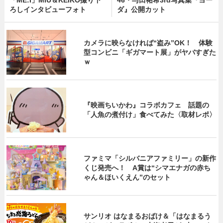
「ME:I」MIU＆KEIKO撮り下
46・与田祐希3rd写真集『ヨー
ろしインタビューフォト
ダ』公開カット
カメラに映らなければ“盗み”OK！ 体験
型コンビニ「ギガマート展」がヤバすぎた
ｗ
『映画ちいかわ』コラボカフェ 話題の
「人魚の煮付け」食べてみた〈取材レポ〉
ファミマ「シルバニアファミリー」の新作
くじ発売へ！ A賞は“シマエナガの赤ち
ゃん＆ほいくえん”のセット
サンリオ はなまるおばけ＆「はなまるう