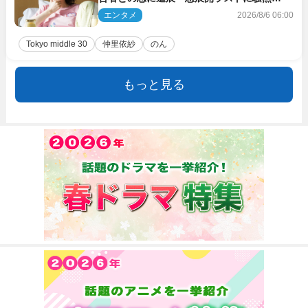
「え…いきなり」「嫌な予感」
エンタメ
2026/8/6 06:00
Tokyo middle 30
仲里依紗
のん
もっと見る