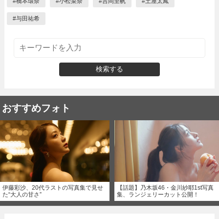
#
橋本環奈
#
小松菜奈
#
吉岡里帆
#
土屋太鳳
#
与田祐希
検索する
おすすめフォト
伊藤彩沙、20代ラストの写真集で見せ
【話題】乃木坂46・金川紗耶1st写真
た“大人の甘さ”
集、ランジェリーカット公開！