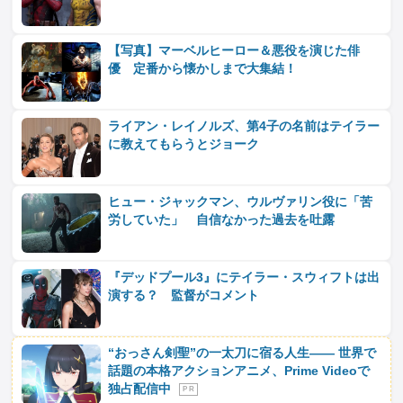
【写真】マーベルヒーロー＆悪役を演じた俳
優 定番から懐かしまで大集結！
ライアン・レイノルズ、第4子の名前はテイラー
に教えてもらうとジョーク
ヒュー・ジャックマン、ウルヴァリン役に「苦
労していた」 自信なかった過去を吐露
『デッドプール3』にテイラー・スウィフトは出
演する？ 監督がコメント
“おっさん剣聖”の一太刀に宿る人生―― 世界で
話題の本格アクションアニメ、Prime Videoで
独占配信中
P R