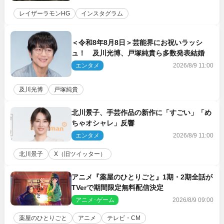
レイザーラモンHG
インスタグラム
＜令和8年8月8日＞芸能界にお祝いラッシ
ュ！ 及川光博、戸塚純貴ら多数発表結婚
エンタメ
2026/8/9 11:00
及川光博
戸塚純貴
北川景子、手芸作品の新作に「すごい」「め
ちゃオシャレ」反響
エンタメ
2026/8/9 11:00
北川景子
X（旧ツイッター）
アニメ『薬屋のひとりごと』1期・2期全話が
TVerで期間限定無料配信決定
アニメ･ゲーム
2026/8/9 09:00
薬屋のひとりごと
アニメ
テレビ・CM