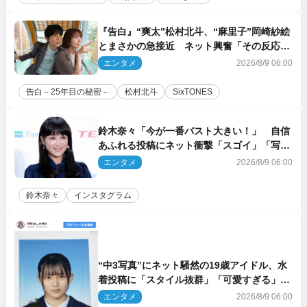
『告白』“爽太”松村北斗、“麻里子”岡崎紗絵
とまさかの急接近 ネット興奮「その反応
は」「いいの!?」（ネタバレあり）
エンタメ
2026/8/9 06:00
告白－25年目の秘密－
松村北斗
SixTONES
鈴木奈々「今が一番バスト大きい！」 自信
あふれる投稿にネット衝撃「スゴイ」「写真
集を出して欲しい」
エンタメ
2026/8/9 06:00
鈴木奈々
インスタグラム
“中3写真”にネット騒然の19歳アイドル、水
着投稿に「スタイル抜群」「可愛すぎる」と
絶賛の声
エンタメ
2026/8/9 06:00