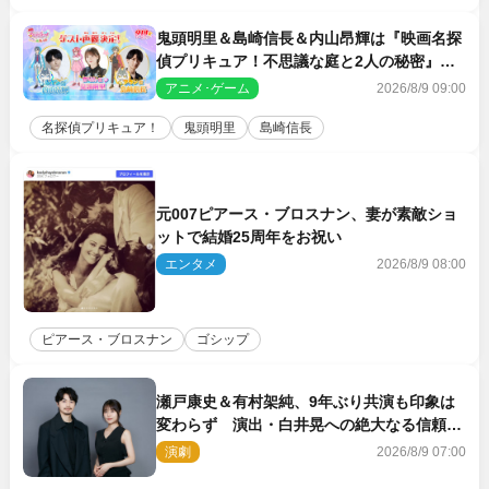
鬼頭明里＆島崎信長＆内山昂輝は『映画名探
偵プリキュア！不思議な庭と2人の秘密』ゲ
スト声優に決定
アニメ･ゲーム
2026/8/9 09:00
名探偵プリキュア！
鬼頭明里
島崎信長
元007ピアース・ブロスナン、妻が素敵ショ
ットで結婚25周年をお祝い
エンタメ
2026/8/9 08:00
ピアース・ブロスナン
ゴシップ
瀬戸康史＆有村架純、9年ぶり共演も印象は
変わらず 演出・白井晃への絶大なる信頼を
胸に舞台『キュー』に挑む
演劇
2026/8/9 07:00