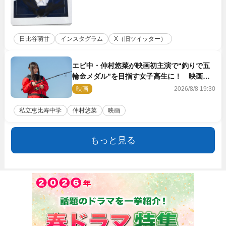
日比谷萌甘
インスタグラム
X（旧ツイッター）
エビ中・仲村悠菜が映画初主演で“釣りで五
輪金メダル”を目指す女子高生に！ 映画
『つりこまち』今秋公開
映画
2026/8/8 19:30
私立恵比寿中学
仲村悠菜
映画
もっと見る