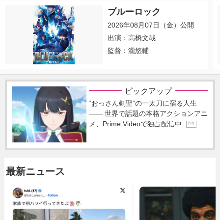
ブルーロック
2026年08月07日（金）公開
出演：高橋文哉
監督：瀧悠輔
ピックアップ
“おっさん剣聖”の一太刀に宿る人生
―― 世界で話題の本格アクションアニ
メ、Prime Videoで独占配信中
P R
最新ニュース