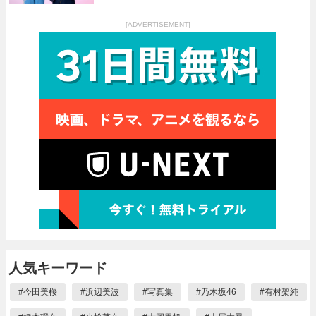
[ADVERTISEMENT]
人気キーワード
#
今田美桜
#
浜辺美波
#
写真集
#
乃木坂46
#
有村架純