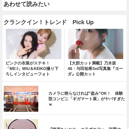
あわせて読みたい
クランクイン！トレンド Pick Up
ピンクの衣装がステキ！
【大胆カット満載】乃木坂
「ME:I」MIU＆KEIKO撮り下
46・与田祐希3rd写真集『ヨー
ろしインタビューフォト
ダ』公開カット
カメラに映らなければ“盗み”OK！ 体験
型コンビニ「ギガマート展」がヤバすぎた
ｗ