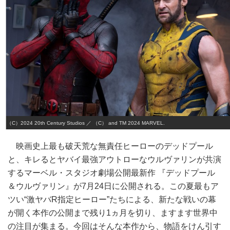
（C）2024 20th Century Studios ／ （C） and TM 2024 MARVEL.
映画史上最も破天荒な無責任ヒーローのデッドプール
と、キレるとヤバイ最強アウトローなウルヴァリンが共演
するマーベル・スタジオ劇場公開最新作 『デッドプール
＆ウルヴァリン』が7月24日に公開される。この夏最もア
ツい“激ヤバR指定ヒーロー”たちによる、新たな戦いの幕
が開く本作の公開まで残り1ヵ月を切り、ますます世界中
の注目が集まる。今回はそんな本作から、物語をけん引す