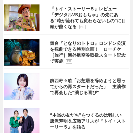
『トイ・ストーリー５』レビュー
「デジタルVSおもちゃ」の先にあ
る“時が流れても変わらないもの”に目
頭が熱くなる
P R
舞台『となりのトトロ』ロンドン公演
を観劇できる特別企画！ ローチケ
［旅行］海外航空券取扱スタート記念
で実施
P R
鎮西寿々歌「お芝居を辞めようと思っ
てからの再スタートだった」 主演作
で再会した“演じる喜び”
“本当の友だち”をつくるのは難しい
唐沢寿明＆広瀬アリスが『トイ・スト
ーリー５』を語る