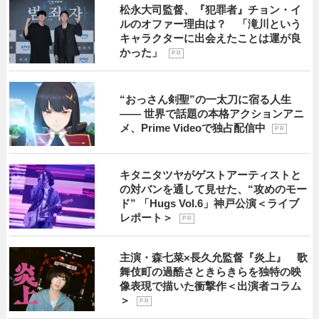
松永大司監督、『犯罪者』チョン・イ
ルのオファー理由は？ 「滝川という
キャラクターに出会えたことは運が良
かった」
P R
“おっさん剣聖”の一太刀に宿る人生
―― 世界で話題の本格アクションアニ
メ、Prime Videoで独占配信中
P R
キタニタツヤがゲストアーティストと
の対バンを通して見せた、“攻めのモー
ド” 「Hugs Vol.6」神戸公演＜ライブ
レポート＞
P R
主演・森七菜×長久允監督『炎上』 歌
舞伎町の過酷さときらきらを独特の映
像表現で描いた衝撃作＜出演者コラム
＞
P R