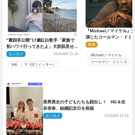
『Michael／マイケル
演じたコールマン・ドミ
“素顔非公開”17歳紅白歌手「家族で
イクに2時間半かかってい
映画
2
初ハワイ行ってきたよ」大胆肌見せシ
ョット公開
エンタメ
2026/8/9 15:30
Michael／マイケル
コールマン・ドミンゴ
tuki.
X（旧ツイッター）
美男美女の子どもたちも顔出し！ HG＆住
谷杏奈、結婚記念日を祝福
エンタメ
2026/8/9 11:30