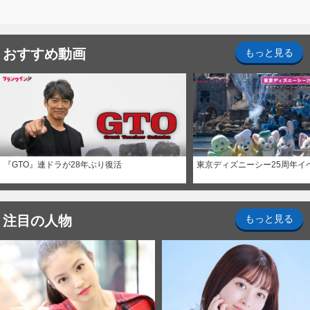
おすすめ動画
もっと見る
『GTO』連ドラが28年ぶり復活
東京ディズニーシー25周年イ
注目の人物
もっと見る