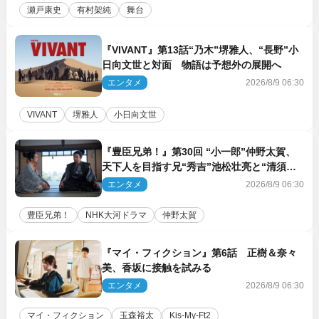
瀬戸康史
有村架純
舞台
『VIVANT』第13話“乃木”堺雅人、“長野”小
日向文世と対面 物語は予想外の展開へ
エンタメ
2026/8/9 06:30
VIVANT
堺雅人
小日向文世
『豊臣兄弟！』第30回 “小一郎”仲野太賀、
天下人を目指す兄“秀吉”池松壮亮と“清須会
議”へ
エンタメ
2026/8/9 06:30
豊臣兄弟！
NHK大河ドラマ
仲野太賀
『マイ・フィクション』第6話 正樹＆奈々
美、香坂に接触を試みる
エンタメ
2026/8/9 06:30
マイ・フィクション
玉森裕太
Kis‐My‐Ft2