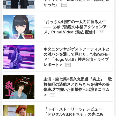
かった」
P R
“おっさん剣聖”の一太刀に宿る人生
―― 世界で話題の本格アクションアニ
メ、Prime Videoで独占配信中
P R
キタニタツヤがゲストアーティストと
の対バンを通して見せた、“攻めのモー
ド” 「Hugs Vol.6」神戸公演＜ライブ
レポート＞
P R
主演・森七菜×長久允監督『炎上』 歌
舞伎町の過酷さときらきらを独特の映
像表現で描いた衝撃作＜出演者コラム
＞
P R
『トイ・ストーリー５』レビュー
「デジタルVSおもちゃ」の先にあ