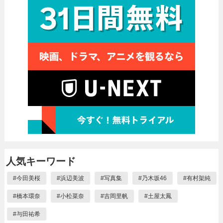
人気キーワード
#
今田美桜
#
浜辺美波
#
写真集
#
乃木坂46
#
有村架純
#
橋本環奈
#
小松菜奈
#
吉岡里帆
#
土屋太鳳
#
与田祐希