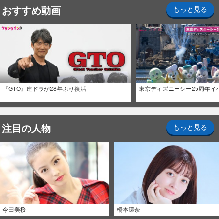
おすすめ動画
もっと見る
『GTO』連ドラが28年ぶり復活
東京ディズニーシー25周年イ
注目の人物
もっと見る
今田美桜
橋本環奈