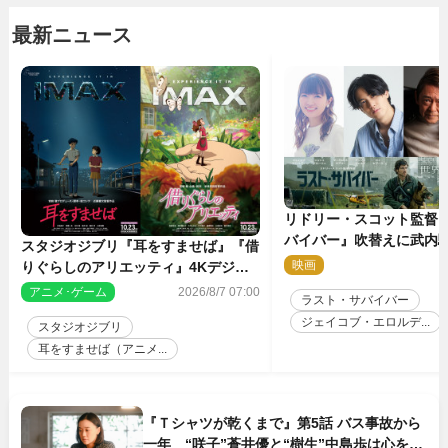
最新ニュース
リドリー・スコット監督
バイバー』吹替えに武内
スタジオジブリ『耳をすませば』『借
哉・種崎敦美・井上和彦
映画
2
りぐらしのアリエッティ』4Kデジタ
が集結！
ルリマスターでIMAX上映決定！
アニメ･ゲーム
2026/8/7 07:00
ラスト・サバイバー
ジェイコブ・エロルデ...
スタジオジブリ
耳をすませば（アニメ...
『Ｔシャツが乾くまで』第5話 バス事故から
一年 “咲子”蒼井優と“樹生”中島歩は心を許