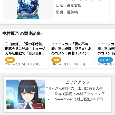
出演：高橋文哉
監督：瀧悠輔
›
中村麗乃 の関連記事
三山凌輝、『愛の不時着』
ミュージカル『愛の不時
ミュージカ
開幕会見に登場 ミュージ
着』三山凌輝・花乃まりあ
着』三山凌
カル初挑戦で「自分自身の
のコメント到着！メインビ
のコメント
新しい扉を開くことができ
ジュアルも解禁
ジュアルも
演劇
演劇
エンタメ
ている」
2026年7月15日 18時00分
2026年6月1日 10時00分
2026年5月2
ピックアップ
“おっさん剣聖”の一太刀に宿る人生
―― 世界で話題の本格アクションアニ
メ、Prime Videoで独占配信中
P R