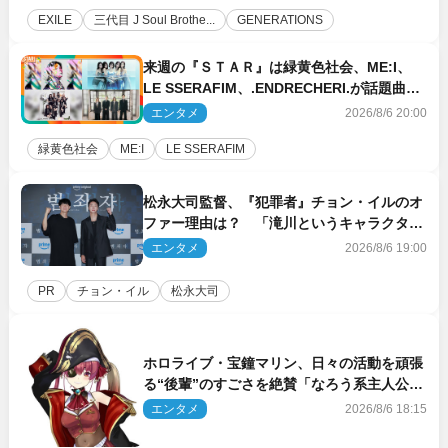
EXILE
三代目 J Soul Brothe...
GENERATIONS
来週の『ＳＴＡＲ』は緑黄色社会、ME:I、
LE SSERAFIM、.ENDRECHERI.が話題曲を
パフォーマンス！
エンタメ
2026/8/6 20:00
緑黄色社会
ME:I
LE SSERAFIM
松永大司監督、『犯罪者』チョン・イルのオ
ファー理由は？ 「滝川というキャラクター
に出会えたことは本当に運が良かった」
エンタメ
2026/8/6 19:00
PR
チョン・イル
松永大司
ホロライブ・宝鐘マリン、日々の活動を頑張
る“後輩”のすごさを絶賛「なろう系主人公ま
である」
エンタメ
2026/8/6 18:15