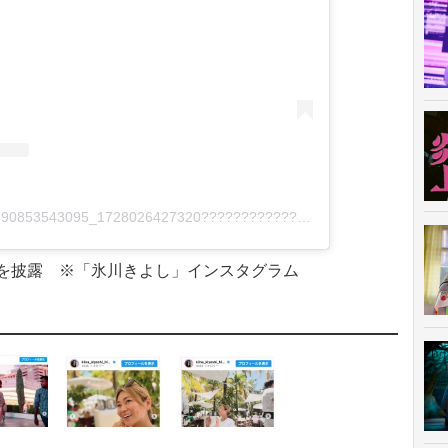
氷川きよし / jQuery19006787190853543095_1728026427320?????????????????????????? ????????????????????????(@kiina_kiyoshi_hikawa)がシェアした投稿
を披露 ※「氷川きよし」インスタグラム