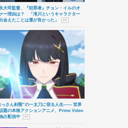
永大司監督、『犯罪者』チョン・イルのオ
ァー理由は？ 「滝川というキャラクター
出会えたことは運が良かった」
P R
おっさん剣聖”の一太刀に宿る人生―― 世界
話題の本格アクションアニメ、Prime Video
独占配信中
P R