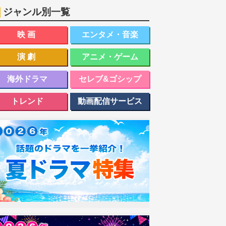
ジャンル別一覧
映画
エンタメ・音楽
演劇
アニメ・ゲーム
海外ドラマ
セレブ&ゴシップ
トレンド
動画配信サービス