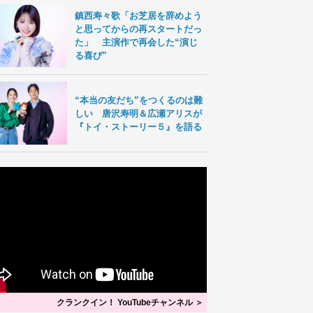
鎮西寿々歌「お芝居を辞めよう
と思ってからの再スタートだっ
た」 主演作で再会した“演じ
る喜び”
“本当の友だち”をつくるのは難
しい 唐沢寿明＆広瀬アリスが
『トイ・ストーリー５』を語る
クランクイン！ YouTubeチャンネル ＞