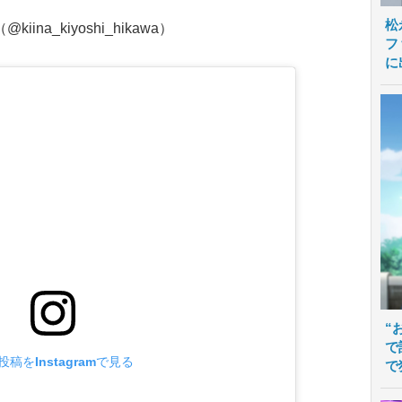
松
a_kiyoshi_hikawa）
フ
に
“
で
投稿をInstagramで見る
で