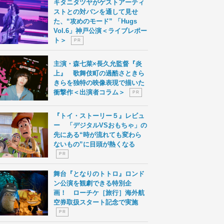
キタニタツヤがゲストアーティ
ストとの対バンを通して見せ
た、“攻めのモード” 「Hugs
Vol.6」神戸公演＜ライブレポー
ト＞
P R
主演・森七菜×長久允監督『炎
上』 歌舞伎町の過酷さときら
きらを独特の映像表現で描いた
衝撃作＜出演者コラム＞
P R
『トイ・ストーリー５』レビュ
ー 「デジタルVSおもちゃ」の
先にある“時が流れても変わら
ないもの”に目頭が熱くなる
P R
舞台『となりのトトロ』ロンド
ン公演を観劇できる特別企
画！ ローチケ［旅行］海外航
空券取扱スタート記念で実施
P R