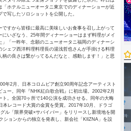
は「ホテルニューオータニ東京でのディナーショーが近
プで写したソロショットを公開した。
ですから皆様に最高に美味しいお食事を召し上がって
ーにいざなう、25年間ディナーショーはまず料理がメイ
た」「一昨年、念願のニューオータニ福岡のディナーシ
のシェフ西洋料理料理長の湯浅哲也さんが手掛ける料理
人柄の良さは繋がってるんだなと、感動します！」と思
2000年2月、日本コロムビア創立90周年記念アーティスト
ュー。同年『NHK紅白歌合戦』に初出場。2002年2月
ト。全国70ヶ所で140公演を成功させる。同年の大晦
日本レコード大賞の金賞を受賞。2017年10月、ドラゴ
ングル「限界突破×サバイバー」をリリースし新境地を開
クションからの独立を発表し、新会社「KIIZNA」を設