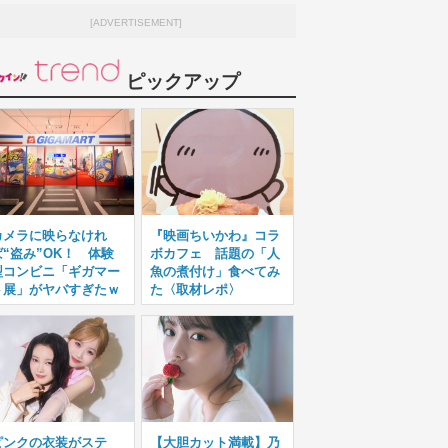
[ADVERTISEMENT]
ピックアップ
カメラに映らなけれ
『映画ちいかわ』コラ
ば“盗み”OK！ 体験
ボカフェ 話題の「人
型コンビニ「ギガマー
魚の煮付け」食べてみ
ト展」がヤバすぎたｗ
た〈取材レポ〉
ピンクの衣装がステ
【大胆カット満載】乃