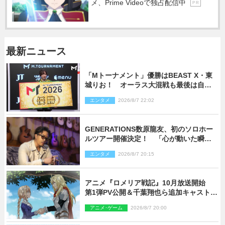
メ、Prime Videoで独占配信中
P R
最新ニュース
「Mトーナメント」優勝はBEAST X・東
城りお！ オーラス大混戦も最後は自ら
和了って幕引き
エンタメ
2026/8/7 22:02
GENERATIONS数原龍友、初のソロホー
ルツアー開催決定！ 「心が動いた瞬間
を、音に乗せてお届けできれば」
エンタメ
2026/8/7 20:15
アニメ『ロメリア戦記』10月放送開始
第1弾PV公開＆千葉翔也ら追加キャスト4
人を発表
アニメ･ゲーム
2026/8/7 20:00