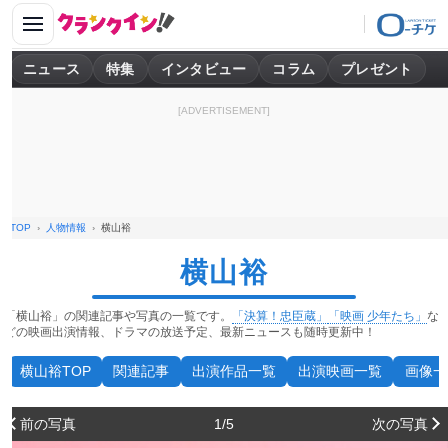
ニュース
特集
インタビュー
コラム
プレゼント
[ADVERTISEMENT]
TOP
人物情報
横山裕
横山裕
「横山裕」の関連記事や写真の一覧です。
「決算！忠臣蔵」
「映画 少年たち」
な
どの映画出演情報、ドラマの放送予定、最新ニュースも随時更新中！
横山裕TOP
関連記事
出演作品一覧
出演映画一覧
画像一
前の写真
1/5
次の写真