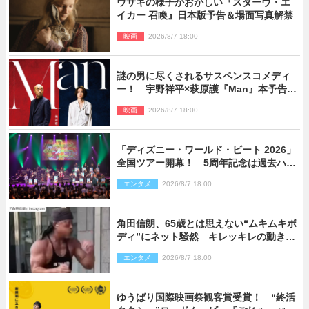
ウサギの様子がおかしい『スターヴ・エ
イカー 召喚』日本版予告＆場面写真解禁
映画
2026/8/7 18:00
謎の男に尽くされるサスペンスコメディ
ー！ 宇野祥平×萩原護『Man』本予告＆
新ビジュアル解禁
映画
2026/8/7 18:00
「ディズニー・ワールド・ビート 2026」
全国ツアー開幕！ 5周年記念は過去ハイ
ライト＆クルーズ旅を大満喫！【潜入レ
エンタメ
2026/8/7 18:00
ポート】
角田信朗、65歳とは思えない“ムキムキボ
ディ”にネット騒然 キレッキレの動きを
披露
エンタメ
2026/8/7 18:00
ゆうばり国際映画祭観客賞受賞！ “終活