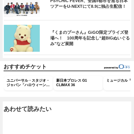
PSYCHIC FEVER、全国5都市を巡る日本
ツアーをU‐NEXTにて8.9に独占生配信！
『くまのプーさん』GiGO限定プライズ登
場へ！ 100周年を記念し“超BIGぬいぐる
み”など展開
おすすめチケット
ユニバーサル・スタジオ・
新日本プロレス G1
ミュージカル『R
ジャパン「ハロウィーン・
CLIMAX 36
ホラー・ナイト ～オール
ナイト～パス」
あわせて読みたい