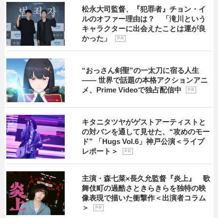
松永大司監督、『犯罪者』チョン・イ
ルのオファー理由は？ 「滝川という
キャラクターに出会えたことは運が良
かった」
P R
“おっさん剣聖”の一太刀に宿る人生
―― 世界で話題の本格アクションアニ
メ、Prime Videoで独占配信中
P R
キタニタツヤがゲストアーティストと
の対バンを通して見せた、“攻めのモー
ド” 「Hugs Vol.6」神戸公演＜ライブ
レポート＞
P R
主演・森七菜×長久允監督『炎上』 歌
舞伎町の過酷さときらきらを独特の映
像表現で描いた衝撃作＜出演者コラム
＞
P R