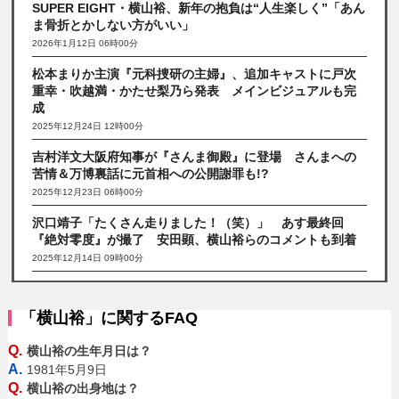
SUPER EIGHT・横山裕、新年の抱負は“人生楽しく”「あん
ま骨折とかしない方がいい」
2026年1月12日 06時00分
松本まりか主演『元科捜研の主婦』、追加キャストに戸次
重幸・吹越満・かたせ梨乃ら発表 メインビジュアルも完
成
2025年12月24日 12時00分
吉村洋文大阪府知事が『さんま御殿』に登場 さんまへの
苦情＆万博裏話に元首相への公開謝罪も!?
2025年12月23日 06時00分
沢口靖子「たくさん走りました！（笑）」 あす最終回
『絶対零度』が撮了 安田顕、横山裕らのコメントも到着
2025年12月14日 09時00分
「横山裕」に関するFAQ
Q.
横山裕の生年月日は？
A.
1981年5月9日
Q.
横山裕の出身地は？