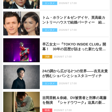
わ」
エンタメ
2026/8/7 17:00
トム・ホランド＆ゼンデイヤ、英高級カ
ントリーハウスで結婚パーティー 結婚
指輪を身に着けたトムも初キャッチ
エンタメ
2026/8/7 17:00
早乙女太一『TOKYO INSIDE CLUB』開
幕！ 30年の芸歴が詰まった新たな世界
観
演劇
2026/8/7 17:00
24の調から広がる2つの世界――吉見友貴
が挑むショパンとショスタコーヴィチ
エンタメ
2026/8/7 17:00
吉岡里帆＆奈緒、DV被害者と刑事の葛藤
を熱演 『シャドウワーク』迫真の新場
面写真公開
映画
2026/8/7 17:00