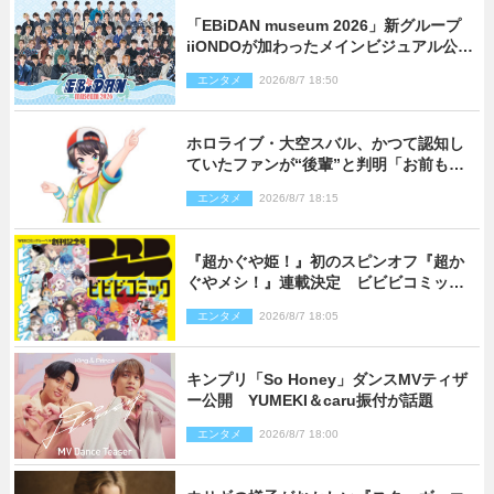
「EBiDAN museum 2026」新グループ
iiONDOが加わったメインビジュアル公
開！ 開催記念グッズラインナップも
エンタメ
2026/8/7 18:50
ホロライブ・大空スバル、かつて認知し
ていたファンが“後輩”と判明「お前もし
かしてあのときの？」
エンタメ
2026/8/7 18:15
『超かぐや姫！』初のスピンオフ『超か
ぐやメシ！』連載決定 ビビビコミック
創刊で31作品一挙公開
エンタメ
2026/8/7 18:05
キンプリ「So Honey」ダンスMVティザ
ー公開 YUMEKI＆caru振付が話題
エンタメ
2026/8/7 18:00