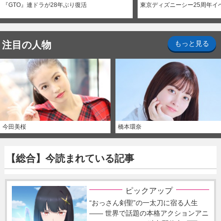
『GTO』連ドラが28年ぶり復活
東京ディズニーシー25周年イ
注目の人物
もっと見る
今田美桜
橋本環奈
【総合】今読まれている記事
ピックアップ
“おっさん剣聖”の一太刀に宿る人生
―― 世界で話題の本格アクションアニ