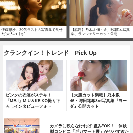
伊藤彩沙、20代ラストの写真集で見せ
【話題】乃木坂46・金川紗耶1st写真
た“大人の甘さ”
集、ランジェリーカット公開！
クランクイン！トレンド Pick Up
ピンクの衣装がステキ！
【大胆カット満載】乃木坂
「ME:I」MIU＆KEIKO撮り下
46・与田祐希3rd写真集『ヨー
ろしインタビューフォト
ダ』公開カット
カメラに映らなければ“盗み”OK！ 体験
型コンビニ「ギガマート展」がヤバすぎた