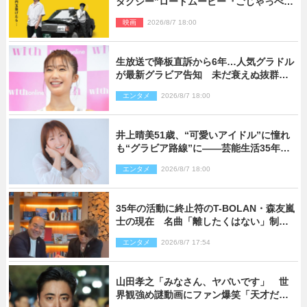
タクシー”ロードムービー『ごじゃっぺタ
クシー』10月公開＆予告解禁
映画
2026/8/7 18:00
生放送で降板直訴から6年…人気グラドル
が最新グラビア告知 未だ衰えぬ抜群ス
タイルに反響
エンタメ
2026/8/7 18:00
井上晴美51歳、“可愛いアイドル”に憧れ
も“グラビア路線”に――芸能生活35年を
赤裸々に語る 27年ぶりに写真集発売
エンタメ
2026/8/7 18:00
35年の活動に終止符のT-BOLAN・森友嵐
士の現在 名曲「離したくはない」制作
秘話も
エンタメ
2026/8/7 17:54
山田孝之「みなさん、ヤバいです」 世
界観強め謎動画にファン爆笑「天才だ