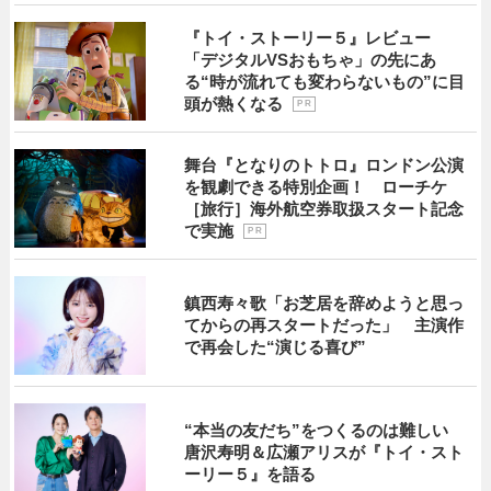
『トイ・ストーリー５』レビュー
「デジタルVSおもちゃ」の先にあ
る“時が流れても変わらないもの”に目
頭が熱くなる
P R
舞台『となりのトトロ』ロンドン公演
を観劇できる特別企画！ ローチケ
［旅行］海外航空券取扱スタート記念
で実施
P R
鎮西寿々歌「お芝居を辞めようと思っ
てからの再スタートだった」 主演作
で再会した“演じる喜び”
“本当の友だち”をつくるのは難しい
唐沢寿明＆広瀬アリスが『トイ・スト
ーリー５』を語る