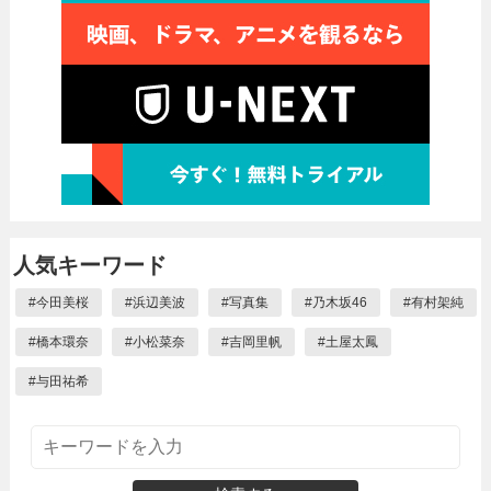
人気キーワード
#
今田美桜
#
浜辺美波
#
写真集
#
乃木坂46
#
有村架純
#
橋本環奈
#
小松菜奈
#
吉岡里帆
#
土屋太鳳
#
与田祐希