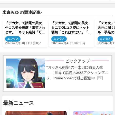
›
米倉みゆ の関連記事
「デカ女」で話題の美女、
「デカ女」で話題の美女、
「デカ女」
牛コス姿を披露「出荷され
ミニ丈OLコス姿にネット
天井に届く
ます」 ネット絶賛「可愛
騒然「これはすごい」「め
ル 手足の
すぎ」 ミニ丈×ミニスカ
っちゃ魅力的」
然
エンタメ
エンタメ
エンタメ
で魅了
2026年7月10日 18時00分
2026年7月4日 18時00分
2026年5月1
ピックアップ
“おっさん剣聖”の一太刀に宿る人生
―― 世界で話題の本格アクションアニ
メ、Prime Videoで独占配信中
P R
最新ニュース