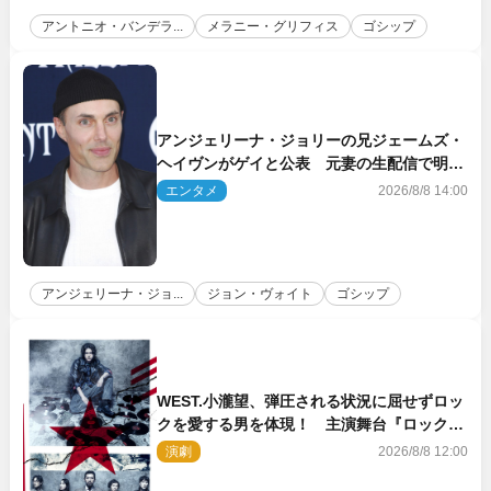
アントニオ・バンデラ...
メラニー・グリフィス
ゴシップ
アンジェリーナ・ジョリーの兄ジェームズ・
ヘイヴンがゲイと公表 元妻の生配信で明ら
かに
エンタメ
2026/8/8 14:00
アンジェリーナ・ジョ...
ジョン・ヴォイト
ゴシップ
WEST.小瀧望、弾圧される状況に屈せずロッ
クを愛する男を体現！ 主演舞台『ロックン
ロール』ビジュアル解禁
演劇
2026/8/8 12:00