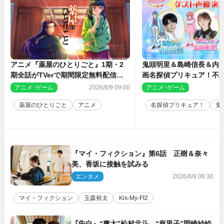
アニメ『薬屋のひとりごと』1期・2
鬼頭明里＆島崎信長＆内
期全話がTVerで期間限定無料配信決
画名探偵プリキュア！不思
定
人の秘密』ゲスト声優に
アニメ･ゲーム
2026/8/9 09:00
アニメ･ゲーム
2
薬屋のひとりごと
アニメ
名探偵プリキュア！
鬼
『マイ・フィクション』第6話 正樹＆奈々
美、香坂に接触を試みる
エンタメ
2026/8/9 06:30
マイ・フィクション
玉森裕太
Kis‐My‐Ft2
『告白』“爽太”松村北斗、“麻里子”岡崎紗絵