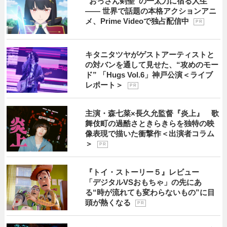
“おっさん剣聖”の一太刀に宿る人生
―― 世界で話題の本格アクションアニ
メ、Prime Videoで独占配信中
P R
キタニタツヤがゲストアーティストと
の対バンを通して見せた、“攻めのモー
ド” 「Hugs Vol.6」神戸公演＜ライブ
レポート＞
P R
主演・森七菜×長久允監督『炎上』 歌
舞伎町の過酷さときらきらを独特の映
像表現で描いた衝撃作＜出演者コラム
＞
P R
『トイ・ストーリー５』レビュー
「デジタルVSおもちゃ」の先にあ
る“時が流れても変わらないもの”に目
頭が熱くなる
P R