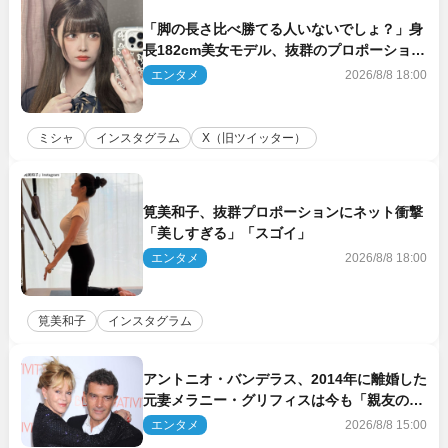
「脚の長さ比べ勝てる人いないでしょ？」身
長182cm美女モデル、抜群のプロポーション
にネット衝撃
エンタメ
2026/8/8 18:00
ミシャ
インスタグラム
X（旧ツイッター）
筧美和子、抜群プロポーションにネット衝撃
「美しすぎる」「スゴイ」
エンタメ
2026/8/8 18:00
筧美和子
インスタグラム
アントニオ・バンデラス、2014年に離婚した
元妻メラニー・グリフィスは今も「親友の一
人」
エンタメ
2026/8/8 15:00