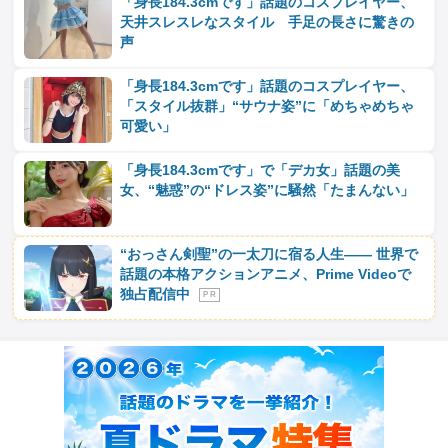
「身長184.3cmです」話題のコスプレイヤー、
天井スレスレなスタイル 手足の長さに驚きの
声
「身長184.3cmです」話題のコスプレイヤー、
「スタイル抜群」“サウナ姿”に「めちゃめちゃ
可愛い」
「身長184.3cmです」で「デカ女」話題の美
女、“魅惑”の“ドレス姿”に騒然「たまんない」
“おっさん剣聖”の一太刀に宿る人生―― 世界で
話題の本格アクションアニメ、Prime Videoで
独占配信中
P R