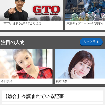
『GTO』連ドラが28年ぶり復活
東京ディズニーシー25周年イ
注目の人物
もっと見る
今田美桜
橋本環奈
【総合】今読まれている記事