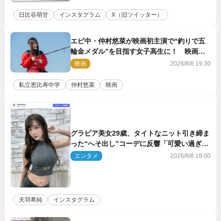
日比谷萌甘
インスタグラム
X（旧ツイッター）
エビ中・仲村悠菜が映画初主演で“釣りで五
輪金メダル”を目指す女子高生に！ 映画
『つりこまち』今秋公開
映画
2026/8/8 19:30
私立恵比寿中学
仲村悠菜
映画
グラビア美女29歳、タイトなニット引き締ま
った“へそ出し”コーデに反響「可愛い過ぎ
る」
エンタメ
2026/8/8 18:00
天羽希純
インスタグラム