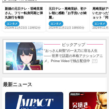
新婚の元日テレ・笹崎里菜
元日テレ・尾崎里紗、初テ
尾崎里紗ア
さん、フリー転身同期と弾
レ朝に感動「お手洗いが綺
いたかった
丸旅行を報告
麗」
ョット「同
なり」
エンタメ
エンタメ
エンタメ
2024年11月23日 11時52分
2024年11月21日 18時00分
2024年11月
ピックアップ
“おっさん剣聖”の一太刀に宿る人生
―― 世界で話題の本格アクションアニ
メ、Prime Videoで独占配信中
P R
最新ニュース