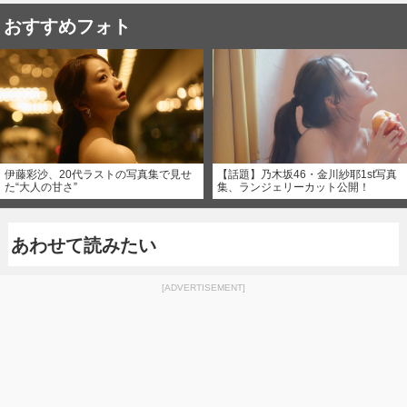
おすすめフォト
伊藤彩沙、20代ラストの写真集で見せ
【話題】乃木坂46・金川紗耶1st写真
た“大人の甘さ”
集、ランジェリーカット公開！
あわせて読みたい
[ADVERTISEMENT]