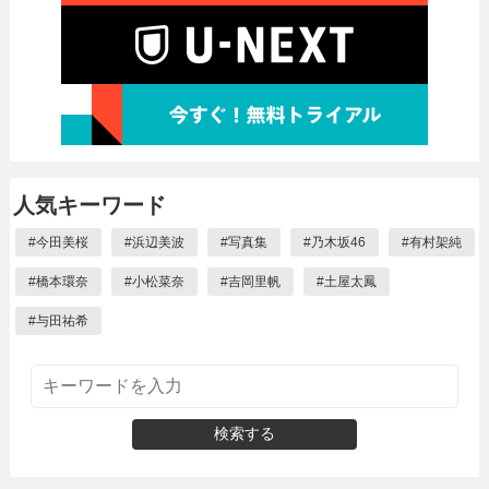
人気キーワード
#
今田美桜
#
浜辺美波
#
写真集
#
乃木坂46
#
有村架純
#
橋本環奈
#
小松菜奈
#
吉岡里帆
#
土屋太鳳
#
与田祐希
検索する