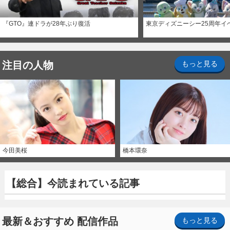
『GTO』連ドラが28年ぶり復活
東京ディズニーシー25周年イ
注目の人物
もっと見る
今田美桜
橋本環奈
【総合】今読まれている記事
最新＆おすすめ 配信作品
もっと見る