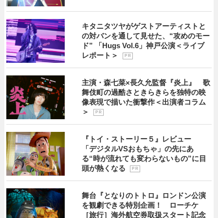
キタニタツヤがゲストアーティストと
の対バンを通して見せた、“攻めのモー
ド” 「Hugs Vol.6」神戸公演＜ライブ
レポート＞
P R
主演・森七菜×長久允監督『炎上』 歌
舞伎町の過酷さときらきらを独特の映
像表現で描いた衝撃作＜出演者コラム
＞
P R
『トイ・ストーリー５』レビュー
「デジタルVSおもちゃ」の先にあ
る“時が流れても変わらないもの”に目
頭が熱くなる
P R
舞台『となりのトトロ』ロンドン公演
を観劇できる特別企画！ ローチケ
［旅行］海外航空券取扱スタート記念