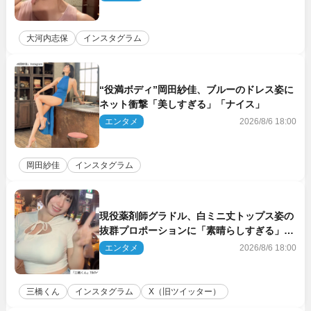
大河内志保
インスタグラム
“役満ボディ”岡田紗佳、ブルーのドレス姿に
ネット衝撃「美しすぎる」「ナイス」
エンタメ
2026/8/6 18:00
岡田紗佳
インスタグラム
現役薬剤師グラドル、白ミニ丈トップス姿の
抜群プロポーションに「素晴らしすぎる」
「すっっっご！」とネット絶賛
エンタメ
2026/8/6 18:00
三橋くん
インスタグラム
X（旧ツイッター）