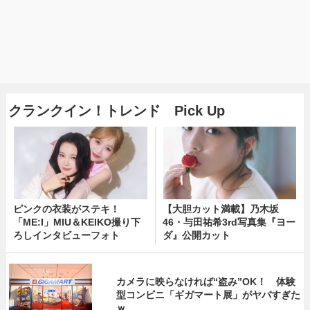
クランクイン！トレンド Pick Up
ピンクの衣装がステキ！
【大胆カット満載】乃木坂
「ME:I」MIU＆KEIKO撮り下
46・与田祐希3rd写真集『ヨー
ろしインタビューフォト
ダ』公開カット
カメラに映らなければ“盗み”OK！ 体験
型コンビニ「ギガマート展」がヤバすぎた
ｗ