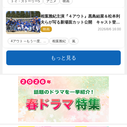
トイ・ストーリー5
アニメ
映画
相葉雅紀主演『４アウト』黒島結菜＆松本利
夫らが写る新場面カット公開 キャスト登壇
イベントも決定
映画
2026/8/6 16:00
4アウト ─もう一度、...
相葉雅紀
嵐
もっと見る