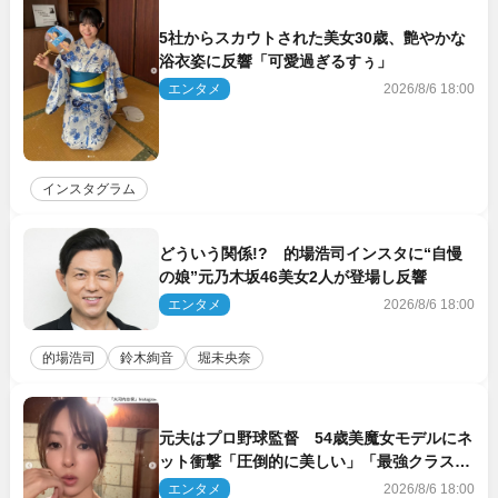
5社からスカウトされた美女30歳、艶やかな
浴衣姿に反響「可愛過ぎるすぅ」
エンタメ
2026/8/6 18:00
インスタグラム
どういう関係!? 的場浩司インスタに“自慢
の娘”元乃木坂46美女2人が登場し反響
エンタメ
2026/8/6 18:00
的場浩司
鈴木絢音
堀未央奈
元夫はプロ野球監督 54歳美魔女モデルにネ
ット衝撃「圧倒的に美しい」「最強クラス」
「うっとり」
エンタメ
2026/8/6 18:00