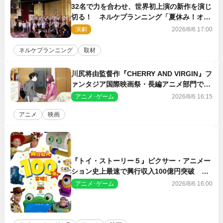
32名で力を合わせ、世界初上演の新作を演じ
切る！ ネルケプランニング「夏休み！オ
ン・ワークショップ2026」レポート【最終
演劇
2026/8/6 17:00
日】
ネルケプランニング
取材
川尻将由監督作『CHERRY AND VIRGIN』フ
ァンタジア国際映画祭・長編アニメ部門で観
客賞・金賞受賞！
アニメ･ゲーム
2026/8/6 16:15
アニメ
映画
『トイ・ストーリー５』ピクサー・アニメー
ション史上最速で興行収入100億円突破 シ
リーズNo.1興収が目前
アニメ･ゲーム
2026/8/6 16:00