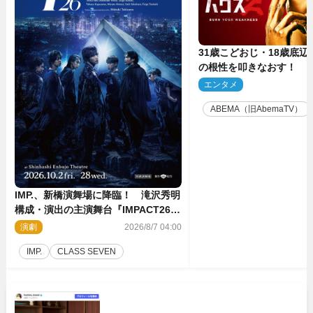
31歳こどおじ・18歳底辺Yo
の根性を叩きなおす！ 
ス』第2弾コーチ陣発表
エンタメ
2
ABEMA（旧AbemaTV）
IMP.、新橋演舞場に降臨！ 滝沢秀明
構成・演出の主演舞台『IMPACT26』
上演決定
演劇
2026/8/7 04:00
IMP.
CLASS SEVEN