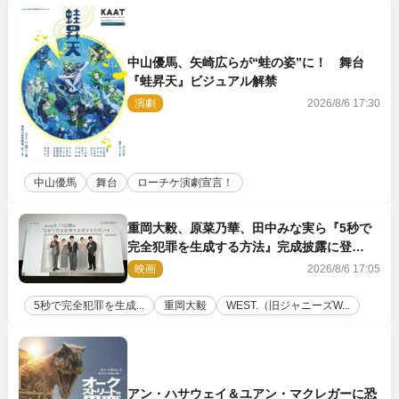
中山優馬、矢崎広らが“蛙の姿”に！ 舞台
『蛙昇天』ビジュアル解禁
演劇
2026/8/6 17:30
中山優馬
舞台
ローチケ演劇宣言！
重岡大毅、原菜乃華、田中みな実ら『5秒で
完全犯罪を生成する方法』完成披露に登
壇！ それぞれのAI活用術も発表
映画
2026/8/6 17:05
5秒で完全犯罪を生成...
重岡大毅
WEST.（旧ジャニーズW...
アン・ハサウェイ＆ユアン・マクレガーに恐