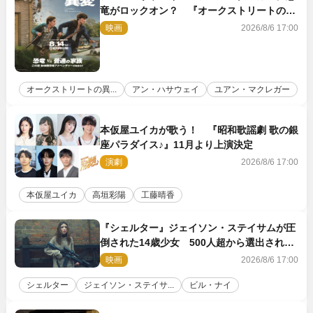
竜がロックオン？ 『オークストリートの異
変』新ビジュアル＆本編映像初解禁
映画
2026/8/6 17:00
オークストリートの異...
アン・ハサウェイ
ユアン・マクレガー
本仮屋ユイカが歌う！ 『昭和歌謡劇 歌の銀
座パラダイス♪』11月より上演決定
演劇
2026/8/6 17:00
本仮屋ユイカ
高垣彩陽
工藤晴香
『シェルター』ジェイソン・ステイサムが圧
倒された14歳少女 500人超から選出された
新鋭ボディ・レイ・ブレスナックとは
映画
2026/8/6 17:00
シェルター
ジェイソン・ステイサ...
ビル・ナイ