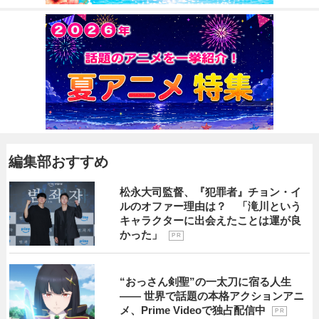
編集部おすすめ
松永大司監督、『犯罪者』チョン・イ
ルのオファー理由は？ 「滝川という
キャラクターに出会えたことは運が良
かった」
P R
“おっさん剣聖”の一太刀に宿る人生
―― 世界で話題の本格アクションアニ
メ、Prime Videoで独占配信中
P R