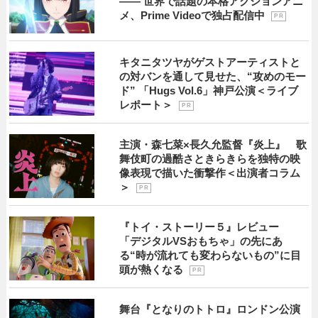
―― 世界で話題の本格アクションアニ
メ、Prime Videoで独占配信中
P R
キタニタツヤがゲストアーティストと
の対バンを通して見せた、“攻めのモー
ド” 「Hugs Vol.6」神戸公演＜ライブ
レポート＞
P R
主演・森七菜×長久允監督『炎上』 歌
舞伎町の過酷さときらきらを独特の映
像表現で描いた衝撃作＜出演者コラム
＞
P R
『トイ・ストーリー５』レビュー
「デジタルVSおもちゃ」の先にあ
る“時が流れても変わらないもの”に目
頭が熱くなる
P R
舞台『となりのトトロ』ロンドン公演