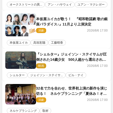
オークストリートの異...
アン・ハサウェイ
ユアン・マクレガー
本仮屋ユイカが歌う！ 『昭和歌謡劇 歌の銀
座パラダイス♪』11月より上演決定
演劇
2026/8/6 17:00
本仮屋ユイカ
高垣彩陽
工藤晴香
『シェルター』ジェイソン・ステイサムが圧
倒された14歳少女 500人超から選出された
新鋭ボディ・レイ・ブレスナックとは
映画
2026/8/6 17:00
シェルター
ジェイソン・ステイサ...
ビル・ナイ
32名で力を合わせ、世界初上演の新作を演じ
切る！ ネルケプランニング「夏休み！オ
ン・ワークショップ2026」レポート【最終
演劇
2026/8/6 17:00
日】
ネルケプランニング
取材