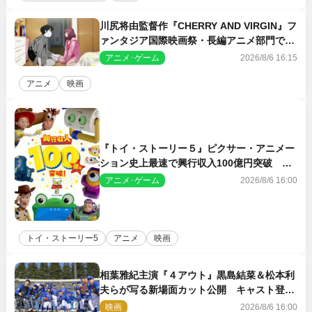
川尻将由監督作『CHERRY AND VIRGIN』フ
ァンタジア国際映画祭・長編アニメ部門で観
客賞・金賞受賞！
アニメ･ゲーム
2026/8/6 16:15
アニメ
映画
『トイ・ストーリー５』ピクサー・アニメー
ション史上最速で興行収入100億円突破 シ
リーズNo.1興収が目前
アニメ･ゲーム
2026/8/6 16:00
トイ・ストーリー5
アニメ
映画
相葉雅紀主演『４アウト』黒島結菜＆松本利
夫らが写る新場面カット公開 キャスト登壇
イベントも決定
映画
2026/8/6 16:00