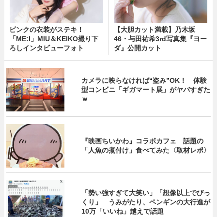
ピンクの衣装がステキ！
【大胆カット満載】乃木坂
「ME:I」MIU＆KEIKO撮り下
46・与田祐希3rd写真集『ヨー
ろしインタビューフォト
ダ』公開カット
カメラに映らなければ“盗み”OK！ 体験
型コンビニ「ギガマート展」がヤバすぎた
ｗ
『映画ちいかわ』コラボカフェ 話題の
「人魚の煮付け」食べてみた〈取材レポ〉
「勢い強すぎて大笑い」「想像以上でびっ
くり」 うみがたり、ペンギンの大行進が
10万「いいね」越えで話題