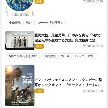
演劇
2026/8/6 17:30
中山優馬
舞台
ローチケ演劇宣言！
重岡大毅、原菜乃華、田中みな実ら『5秒で
完全犯罪を生成する方法』完成披露に登
壇！ それぞれのAI活用術も発表
映画
2026/8/6 17:05
5秒で完全犯罪を生成...
重岡大毅
WEST.（旧ジャニーズW...
アン・ハサウェイ＆ユアン・マクレガーに恐
竜がロックオン？ 『オークストリートの異
変』新ビジュアル＆本編映像初解禁
映画
2026/8/6 17:00