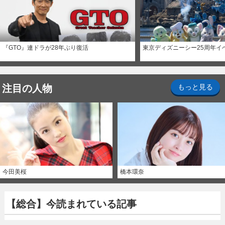
『GTO』連ドラが28年ぶり復活
東京ディズニーシー25周年イ
注目の人物
もっと見る
今田美桜
橋本環奈
【総合】今読まれている記事