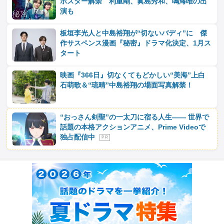
ポスター解禁 利重剛、眞島秀和、鳴海唯の出
演も
板垣李光人と中島裕翔が“切ないバディ”に 傑
作サスペンス漫画『秘密』ドラマ化決定、1月ス
タート
映画『366日』切なくてもどかしい“美海”上白
石萌歌＆“琉晴”中島裕翔の場面写真解禁！
“おっさん剣聖”の一太刀に宿る人生―― 世界で
話題の本格アクションアニメ、Prime Videoで
独占配信中
P R