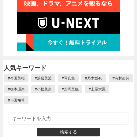
人気キーワード
#
今田美桜
#
浜辺美波
#
写真集
#
乃木坂46
#
有村架純
#
橋本環奈
#
小松菜奈
#
吉岡里帆
#
土屋太鳳
#
与田祐希
検索する