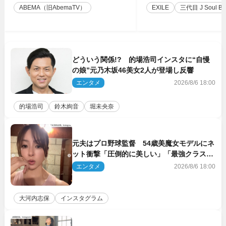
ABEMA（旧AbemaTV）
EXILE
三代目 J Soul Brot
どういう関係!? 的場浩司インスタに“自慢
の娘”元乃木坂46美女2人が登場し反響
エンタメ
2026/8/6 18:00
的場浩司
鈴木絢音
堀未央奈
元夫はプロ野球監督 54歳美魔女モデルにネ
ット衝撃「圧倒的に美しい」「最強クラス」
「うっとり」
エンタメ
2026/8/6 18:00
大河内志保
インスタグラム