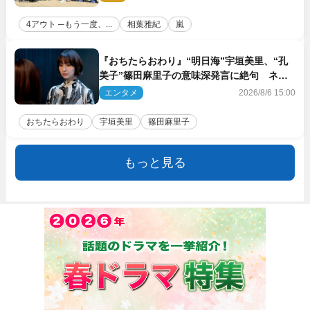
4アウト ─もう一度、...
相葉雅紀
嵐
『おちたらおわり』“明日海”宇垣美里、“孔
美子”篠田麻里子の意味深発言に絶句 ネッ
ト驚き「まさか」「意外な展開」
エンタメ
2026/8/6 15:00
おちたらおわり
宇垣美里
篠田麻里子
もっと見る