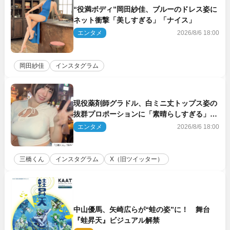
“役満ボディ”岡田紗佳、ブルーのドレス姿に
ネット衝撃「美しすぎる」「ナイス」
エンタメ
2026/8/6 18:00
岡田紗佳
インスタグラム
現役薬剤師グラドル、白ミニ丈トップス姿の
抜群プロポーションに「素晴らしすぎる」
「すっっっご！」とネット絶賛
エンタメ
2026/8/6 18:00
三橋くん
インスタグラム
X（旧ツイッター）
中山優馬、矢崎広らが“蛙の姿”に！ 舞台
『蛙昇天』ビジュアル解禁