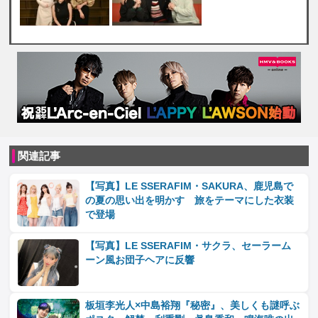
関連記事
【写真】LE SSERAFIM・SAKURA、鹿児島で
の夏の思い出を明かす 旅をテーマにした衣装
で登場
【写真】LE SSERAFIM・サクラ、セーラーム
ーン風お団子ヘアに反響
板垣李光人×中島裕翔『秘密』、美しくも謎呼ぶ