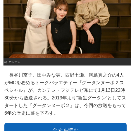
（C）カンテレ
長谷川京子、田中みな実、西野七瀬、満島真之介の4人
がMCを務めるトークバラエティー『グータンヌーボ２ス
ペシャル』が、カンテレ・フジテレビ系にて1月13日22時
30分から放送される。2019年より“新生グータン”としてス
タートした『グータンヌーボ２』は、今回の放送をもって
6年の歴史に幕を下ろす。
全文を読む