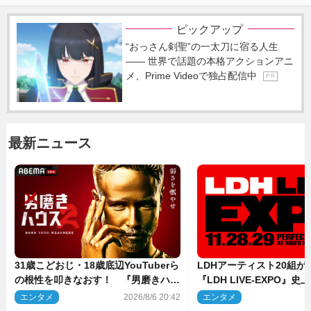
ピックアップ
“おっさん剣聖”の一太刀に宿る人生
―― 世界で話題の本格アクションアニ
メ、Prime Videoで独占配信中
P R
最新ニュース
31歳こどおじ・18歳底辺YouTuberら
LDHアーティスト20組
の根性を叩きなおす！ 『男磨きハウ
『LDH LIVE‐EXPO』
ス』第2弾コーチ陣発表
技場で開催決定
エンタメ
2026/8/6 20:42
エンタメ
2