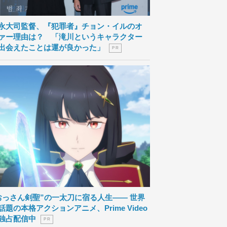
永大司監督、『犯罪者』チョン・イルのオ
ァー理由は？ 「滝川というキャラクター
出会えたことは運が良かった」
P R
おっさん剣聖”の一太刀に宿る人生―― 世界
話題の本格アクションアニメ、Prime Video
独占配信中
P R