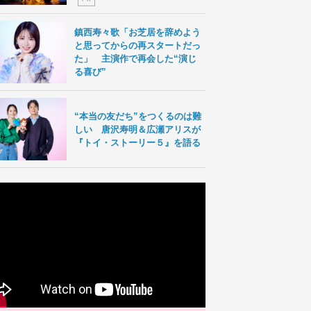
鎮西寿々歌「お芝居を辞めよう
と思ってからの再スタートだっ
た」 主演作で再会した“演じ
る喜び”
“本当の友だち”をつくるのは難
しい 唐沢寿明＆広瀬アリスが
『トイ・ストーリー５』を語る