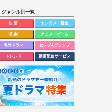
ジャンル別一覧
映画
エンタメ・音楽
演劇
アニメ・ゲーム
海外ドラマ
セレブ&ゴシップ
トレンド
動画配信サービス