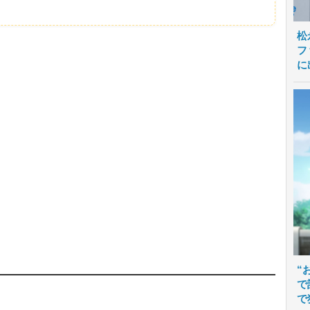
松
フ
に
“
で
で