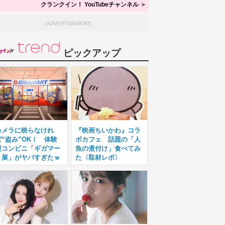
クランクイン！ YouTubeチャンネル ＞
[ADVERTISEMENT]
ピックアップ
カメラに映らなけれ
『映画ちいかわ』コラ
ば“盗み”OK！ 体験
ボカフェ 話題の「人
型コンビニ「ギガマー
魚の煮付け」食べてみ
ト展」がヤバすぎたｗ
た〈取材レポ〉