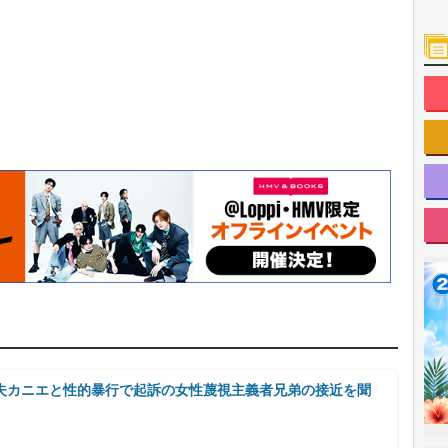
夫カニエと性的暴行で起訴の女性蔑視主義者兄弟の接近を聞