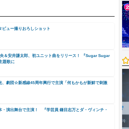
タビュー撮りおろしショット
怜央＆安井謙太郎、初ユニット曲をリリース！ 『Sugar Sugar
グ主題歌に
光、劇団☆新感線45周年興行で主演「何もかもが新鮮で刺激
本・演出舞台で主演！ 『学芸員 鎌目志万とダ・ヴィンチ・