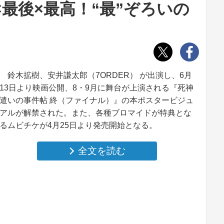
×最後×最高！“最”ぞろいの
鈴木拡樹、安井謙太郎（7ORDER） が出演し、6月
13日より映画公開、8・9月に舞台が上演される『死神
遣いの事件帖 終（ファイナル）』の本ポスタービジュ
アルが解禁された。また、各種ブロマイドが特典とな
るムビチケが4月25日より発売開始となる。
全文を読む