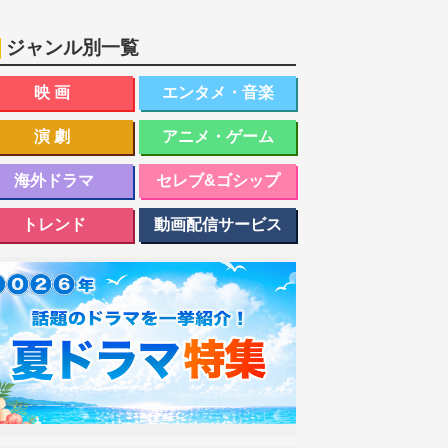
ジャンル別一覧
映画
エンタメ・音楽
演劇
アニメ・ゲーム
海外ドラマ
セレブ&ゴシップ
トレンド
動画配信サービス