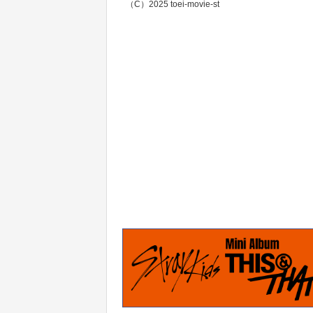
（C）2025 toei-movie-st