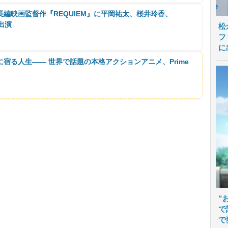
編映画監督作『REQUIEM』に平岡祐太、桜井玲香、
出演
松
フ
に
に宿る人生―― 世界で話題の本格アクションアニメ、Prime
“
で
で