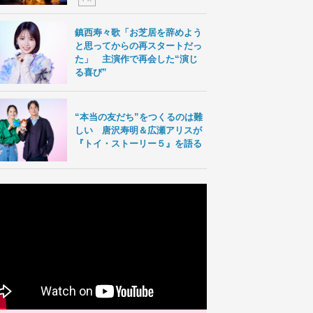
鎮西寿々歌「お芝居を辞めよう
と思ってからの再スタートだっ
た」 主演作で再会した“演じ
る喜び”
“本当の友だち”をつくるのは難
しい 唐沢寿明＆広瀬アリスが
『トイ・ストーリー５』を語る