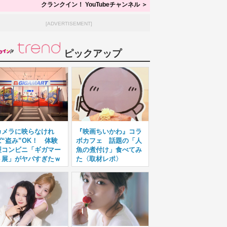
クランクイン！ YouTubeチャンネル ＞
[ADVERTISEMENT]
ピックアップ
カメラに映らなけれ
『映画ちいかわ』コラ
ば“盗み”OK！ 体験
ボカフェ 話題の「人
型コンビニ「ギガマー
魚の煮付け」食べてみ
ト展」がヤバすぎたｗ
た〈取材レポ〉