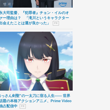
永大司監督、『犯罪者』チョン・イルのオ
ァー理由は？ 「滝川というキャラクター
出会えたことは運が良かった」
P R
おっさん剣聖”の一太刀に宿る人生―― 世界
話題の本格アクションアニメ、Prime Video
独占配信中
P R