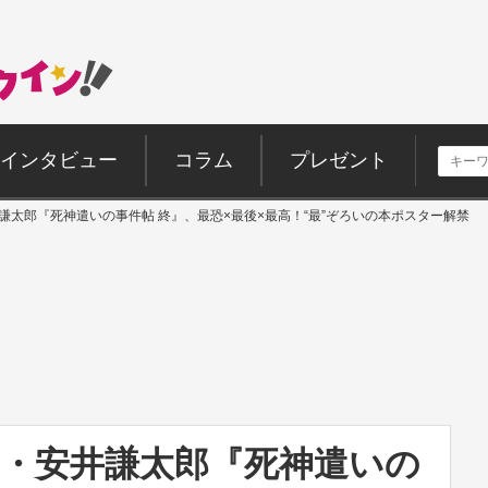
インタビュー
コラム
プレゼント
井謙太郎『死神遣いの事件帖 終』、最恐×最後×最高！“最”ぞろいの本ポスター解禁
ER・安井謙太郎『死神遣いの