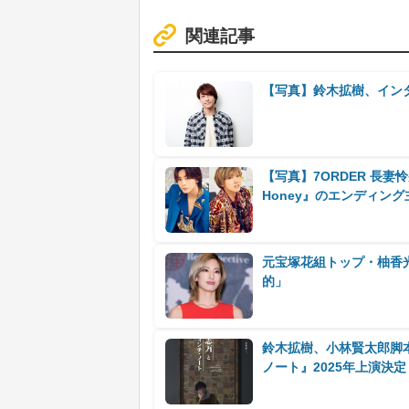
関連記事
【写真】鈴木拡樹、イン
【写真】7ORDER 長妻
Honey』のエンディン
元宝塚花組トップ・柚香
的」
鈴木拡樹、小林賢太郎脚
ノート』2025年上演決定