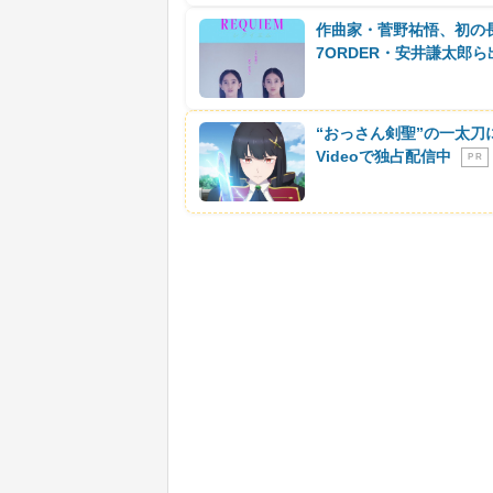
作曲家・菅野祐悟、初の長
7ORDER・安井謙太郎ら
“おっさん剣聖”の一太刀
Videoで独占配信中
P R