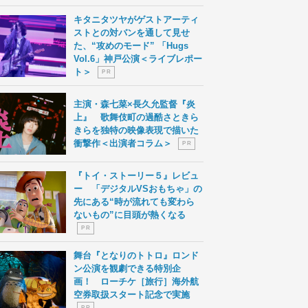
キタニタツヤがゲストアーティ
ストとの対バンを通して見せ
た、“攻めのモード” 「Hugs
Vol.6」神戸公演＜ライブレポー
ト＞
P R
主演・森七菜×長久允監督『炎
上』 歌舞伎町の過酷さときら
きらを独特の映像表現で描いた
衝撃作＜出演者コラム＞
P R
『トイ・ストーリー５』レビュ
ー 「デジタルVSおもちゃ」の
先にある“時が流れても変わら
ないもの”に目頭が熱くなる
P R
舞台『となりのトトロ』ロンド
ン公演を観劇できる特別企
画！ ローチケ［旅行］海外航
空券取扱スタート記念で実施
P R