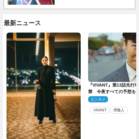
最新ニュース
『VIVANT』第13話先行
禁 今夜すべての予想を
ーンが…
エンタメ
2
VIVANT
堺雅人