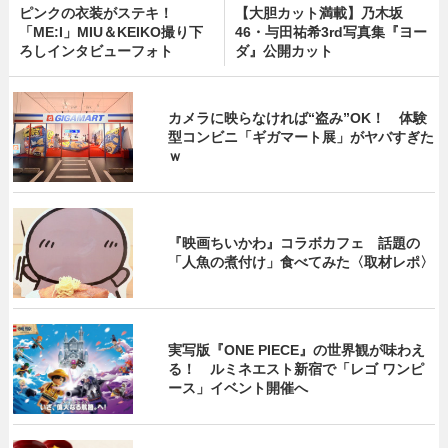
ピンクの衣装がステキ！
【大胆カット満載】乃木坂
「ME:I」MIU＆KEIKO撮り下
46・与田祐希3rd写真集『ヨー
ろしインタビューフォト
ダ』公開カット
カメラに映らなければ“盗み”OK！ 体験
型コンビニ「ギガマート展」がヤバすぎた
ｗ
『映画ちいかわ』コラボカフェ 話題の
「人魚の煮付け」食べてみた〈取材レポ〉
実写版『ONE PIECE』の世界観が味わえ
る！ ルミネエスト新宿で「レゴ ワンピ
ース」イベント開催へ