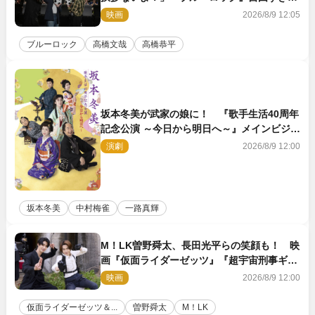
イベントレポート
映画
2026/8/9 12:05
ブルーロック
高橋文哉
高橋恭平
坂本冬美が武家の娘に！ 『歌手生活40周年
記念公演 ～今日から明日へ～』メインビジュ
アル公開
演劇
2026/8/9 12:00
坂本冬美
中村梅雀
一路真輝
M！LK曽野舜太、長田光平らの笑顔も！ 映
画『仮面ライダーゼッツ』『超宇宙刑事ギャ
バン インフィニティ』オフショット到着
映画
2026/8/9 12:00
仮面ライダーゼッツ＆...
曽野舜太
M！LK