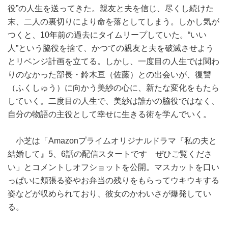
役”の人生を送ってきた。親友と夫を信じ、尽くし続けた
末、二人の裏切りにより命を落としてしまう。しかし気が
つくと、10年前の過去にタイムリープしていた。“いい
人”という脇役を捨て、かつての親友と夫を破滅させよう
とリベンジ計画を立てる。しかし、一度目の人生では関わ
りのなかった部長・鈴木亘（佐藤）との出会いが、復讐
（ふくしゅう）に向かう美紗の心に、新たな変化をもたら
していく。二度目の人生で、美紗は誰かの脇役ではなく、
自分の物語の主役として幸せに生きる術を学んでいく。
小芝は「Amazonプライムオリジナルドラマ『私の夫と
結婚して』5、6話の配信スタートです ぜひご覧くださ
い」とコメントしオフショットを公開。マスカットを口い
っぱいに頬張る姿やお弁当の残りをもらってウキウキする
姿などが収められており、彼女のかわいさが爆発してい
る。