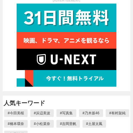
[ADVERTISEMENT]
人気キーワード
#
今田美桜
#
浜辺美波
#
写真集
#
乃木坂46
#
有村架純
#
橋本環奈
#
小松菜奈
#
吉岡里帆
#
土屋太鳳