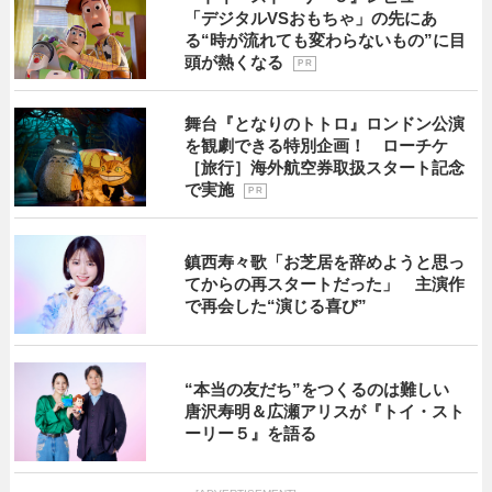
「デジタルVSおもちゃ」の先にあ
る“時が流れても変わらないもの”に目
頭が熱くなる
P R
舞台『となりのトトロ』ロンドン公演
を観劇できる特別企画！ ローチケ
［旅行］海外航空券取扱スタート記念
で実施
P R
鎮西寿々歌「お芝居を辞めようと思っ
てからの再スタートだった」 主演作
で再会した“演じる喜び”
“本当の友だち”をつくるのは難しい
唐沢寿明＆広瀬アリスが『トイ・スト
ーリー５』を語る