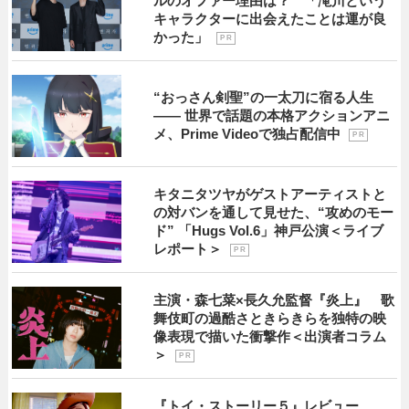
ルのオファー理由は？ 「滝川という
キャラクターに出会えたことは運が良
かった」
P R
“おっさん剣聖”の一太刀に宿る人生
―― 世界で話題の本格アクションアニ
メ、Prime Videoで独占配信中
P R
キタニタツヤがゲストアーティストと
の対バンを通して見せた、“攻めのモー
ド” 「Hugs Vol.6」神戸公演＜ライブ
レポート＞
P R
主演・森七菜×長久允監督『炎上』 歌
舞伎町の過酷さときらきらを独特の映
像表現で描いた衝撃作＜出演者コラム
＞
P R
『トイ・ストーリー５』レビュー