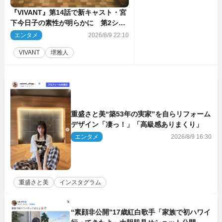
『VIVANT』第14話で新キャスト・宮
下今日子の素性が明らかに 第2シー
ズンのキーパーソンの1人
エンタメ
2026/8/9 22:10
VIVANT
堺雅人
重盛さと美“築53年の実家”を自らリフォーム
デザイン「凄っ！」「高級感ありまくり」
エンタメ
2026/8/9 16:30
重盛さと美
インスタグラム
“素顔非公開”17歳紅白歌手「家族で初ハワイ