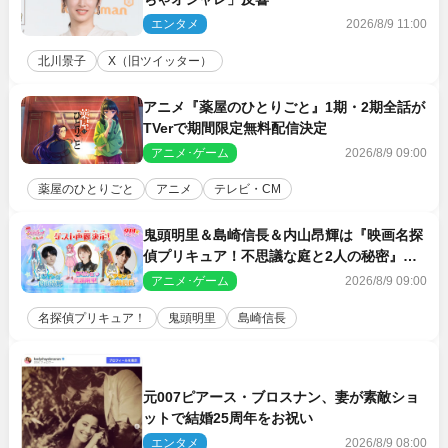
エンタメ
2026/8/9 11:00
北川景子
X（旧ツイッター）
アニメ『薬屋のひとりごと』1期・2期全話が
TVerで期間限定無料配信決定
アニメ･ゲーム
2026/8/9 09:00
薬屋のひとりごと
アニメ
テレビ・CM
鬼頭明里＆島崎信長＆内山昂輝は『映画名探
偵プリキュア！不思議な庭と2人の秘密』ゲ
スト声優に決定
アニメ･ゲーム
2026/8/9 09:00
名探偵プリキュア！
鬼頭明里
島崎信長
元007ピアース・ブロスナン、妻が素敵ショ
ットで結婚25周年をお祝い
エンタメ
2026/8/9 08:00