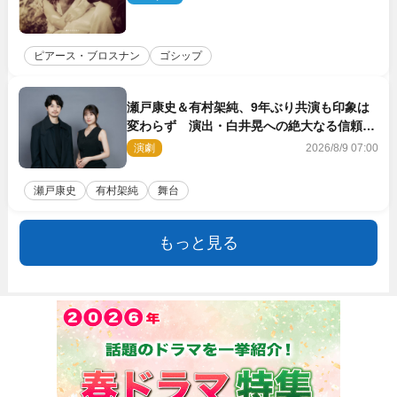
ピアース・ブロスナン
ゴシップ
瀬戸康史＆有村架純、9年ぶり共演も印象は
変わらず 演出・白井晃への絶大なる信頼を
胸に舞台『キュー』に挑む
演劇
2026/8/9 07:00
瀬戸康史
有村架純
舞台
もっと見る