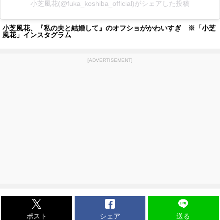
小芝風花(@fuka_koshiba_official)がシェアした投稿
小芝風花、『私の夫と結婚して』のオフショがかわいすぎ ※「小芝
風花」インスタグラム
[ADVERTISEMENT]
ポスト
シェア
送る