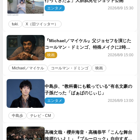
行ってきたよ」大胆肌見せショット公開
エンタメ
2026/8/9 15:30
tuki.
X（旧ツイッター）
『Michael／マイケル』父ジョセフを演じた
コールマン・ドミンゴ、特殊メイクに2時間
半かかっていた
映画
2026/8/9 15:00
Michael／マイケル
コールマン・ドミンゴ
映画
中島歩、“教科書にも載っている”有名文豪の
子孫だった「ばぁばのじぃじ」
エンタメ
2026/8/9 13:00
中島歩
テレビ・CM
高橋文哉・櫻井海音・高橋恭平「こんな舞台
挨拶ないよ！」『ブルーロック』自由すぎる