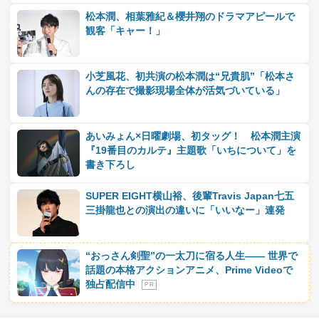
松本潤、相葉雅紀＆櫻井翔のドラマアピールで
観客「キャー！」
小芝風花、初共演の松本潤は“兄貴肌”「松本さ
んの存在で撮影現場全体が活気づいている」
あいみょん×日曜劇場、初タッグ！ 松本潤主演
『19番目のカルテ』主題歌「いちについて」を
書き下ろし
SUPER EIGHT横山裕、後輩Travis Japan七五
三掛龍也との演出の違いに「いいなー」連発
“おっさん剣聖”の一太刀に宿る人生―― 世界で
話題の本格アクションアニメ、Prime Videoで
独占配信中
P R