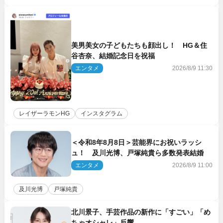
美男美女の子どもたちも顔出し！ HG＆住
谷杏奈、結婚記念日を祝福
エンタメ
2026/8/9 11:30
レイザーラモンHG
インスタグラム
＜令和8年8月8日＞芸能界にお祝いラッシ
ュ！ 及川光博、戸塚純貴ら多数発表結婚
エンタメ
2026/8/9 11:00
及川光博
戸塚純貴
北川景子、手芸作品の新作に「すごい」「め
ちゃオシャレ」反響