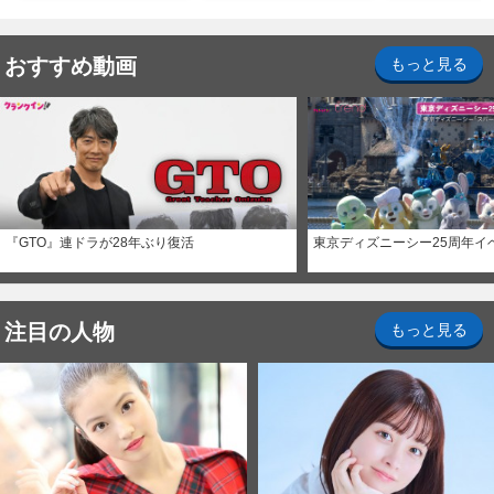
おすすめ動画
もっと見る
『GTO』連ドラが28年ぶり復活
東京ディズニーシー25周年イ
注目の人物
もっと見る