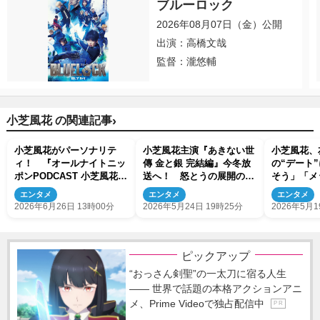
ブルーロック
2026年08月07日（金）公開
出演：高橋文哉
監督：瀧悠輔
›
小芝風花 の関連記事
小芝風花がパーソナリテ
小芝風花主演『あきない世
小芝風花、
ィ！ 『オールナイトニッ
傳 金と銀 完結編』今冬放
の“デート
ポンPODCAST 小芝風花の
送へ！ 怒とうの展開の人
そう」「メ
よりみち』7月10日スター
情時代劇がついにフィナー
エンタメ
エンタメ
エンタメ
ト
レ
2026年6月26日 13時00分
2026年5月24日 19時25分
2026年5月1
ピックアップ
“おっさん剣聖”の一太刀に宿る人生
―― 世界で話題の本格アクションアニ
メ、Prime Videoで独占配信中
P R