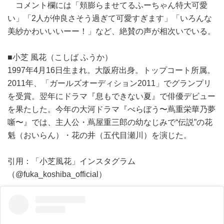
コメント欄には「頬膨らませてるふーちゃん特大可愛
い」「2人が仲良さそう過ぎて可愛すぎます」「いろんな
美紗かわいいいーー！」など、絶賛の声が相次いでいる。
■小芝 風花（こしば ふうか）
1997年4月16日生まれ。大阪府出身。トップコート所属。
2011年、「ガールズオーディション2011」でグランプリ
を受賞。翌年にドラマ『息もできない夏』で俳優デビュー
を果たした。今年の大河ドラマ『べらぼう〜蔦重栄華乃夢
噺〜』では、主人公・蔦屋重三郎の幼なじみで“伝説”の花
魁（おいらん）・花の井（五代目瀬川）を演じた。
引用：「小芝風花」インスタグラム
（@fuka_koshiba_official）