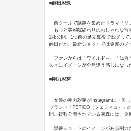
■蒔田彩珠
前クールで話題を集めたドラマ『リブ
「もっと美容院終わりのおしゃれな写
2枚公開。1つ前の足立翼役で出演し
蒔田だが、最新ショットでは金髪のメ
ファンからは「ワイルド～」「似合う
久々にイメージが全然違う感じになっ
■剛力彩芽
女優の剛力彩芽がInstagramに
ブランド「FETICO（フェティコ）
開。複数公開されている写真には、金
黒髪ショートのイメージがある剛力だ