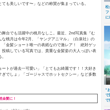
とても美しいです〜」などの称賛が集まっている。
松
フ
に
舞台でも活躍中の桃月なしこ。最近、2nd写真集『む
んな桃月は今年2月、「ヤングアニマル」（白泉社）の
。「金髪ショート唯一の表紙なので激レア！ 絶対ゲッ
。投稿している写真では、貴重な金髪姿の大人っぽい表
る。
ートが過去一可愛い」「とてもお綺麗です！！大好き
すぎでしょ」「ゴージャスでホットセクシー」など多数
“
で
然金髪に！
で