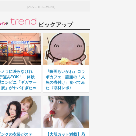
[ADVERTISEMENT]
ピックアップ
カメラに映らなけれ
『映画ちいかわ』コラ
ば“盗み”OK！ 体験
ボカフェ 話題の「人
型コンビニ「ギガマー
魚の煮付け」食べてみ
ト展」がヤバすぎたｗ
た〈取材レポ〉
ピンクの衣装がステ
【大胆カット満載】乃