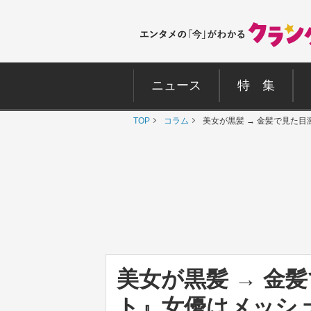
ニュース
特 集
TOP
コラム
美女が黒髪 → 金髪で見た
美女が黒髪 → 金
ト』女優はメッシ