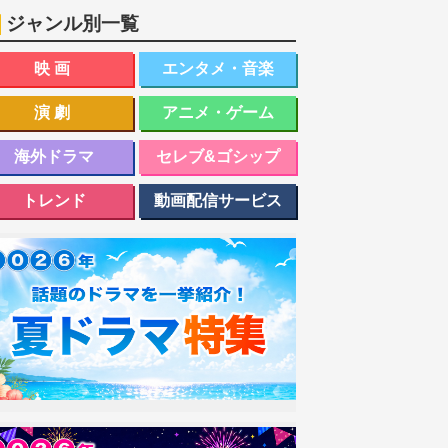
ジャンル別一覧
映画
エンタメ・音楽
演劇
アニメ・ゲーム
海外ドラマ
セレブ&ゴシップ
トレンド
動画配信サービス