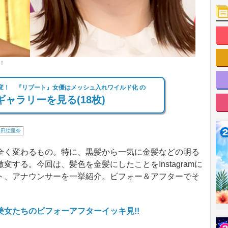
！
激変！ 『リブート』女優はメッシュ入れワイルド化 の
ャラリーを見る(18枚)
岩田絵里奈
く変わるもの。特に、黒髪から一気に金髪などの明る
する。今回は、髪色を金髪にしたことをInstagramに
ト、アナウンサーを一挙紹介。ビフォー＆アフターでそ
女たちのビフォーアフターイッキ見!!