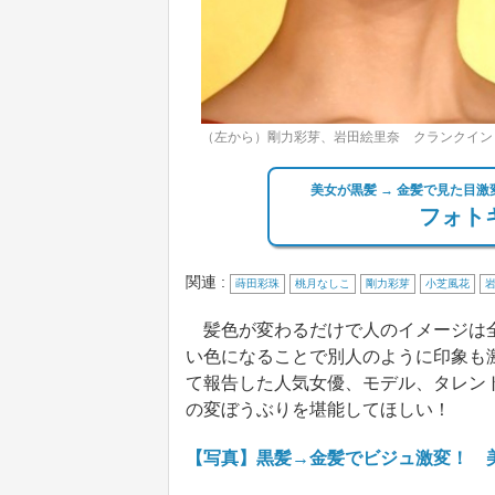
（左から）剛力彩芽、岩田絵里奈 クランクイン
美女が黒髪 → 金髪で見た目
フォトギ
関連 :
蒔田彩珠
桃月なしこ
剛力彩芽
小芝風花
髪色が変わるだけで人のイメージは全
い色になることで別人のように印象も激変
て報告した人気女優、モデル、タレン
の変ぼうぶりを堪能してほしい！
【写真】黒髪→金髪でビジュ激変！ 美