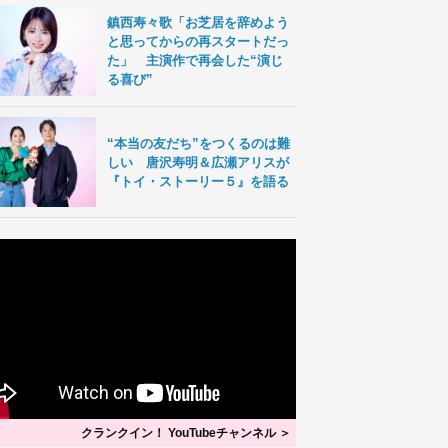
鎮西寿々歌「お芝居を辞めよう
と思ってからの再スタートだっ
た」 主演作で再会した“演じ
る喜び”
“本当の友だち”をつくるのは難
しい 唐沢寿明＆広瀬アリスが
『トイ・ストーリー５』を語る
クランクイン！ YouTubeチャンネル ＞