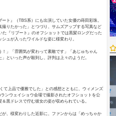
ート』（TBS系）にも出演していた女優の蒔田彩珠。
真撮りたかった」とつづり、サムズアップする写真など
ていた『リブート』のオフショットでは黒髪ロングだった
ッシュが入ったワイルドな姿に様変わり。
！」「雰囲気が変わって素敵です」「あじゅちゃん
た」といった声が殺到し、評判は上々のようだ。
「美しくて上品で優雅でした」との感想とともに、ウィメンズ
」のランウェイショウ会場で撮影されたオフショットを公
髪＆黒ドレスで佇む彼女の姿が収められている。
が、様変わりした近影に、ファンからは「めっちゃか