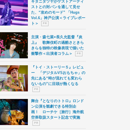
キタニタツヤがゲストアーティ
ストとの対バンを通して見せ
た、“攻めのモード” 「Hugs
Vol.6」神戸公演＜ライブレポー
ト＞
P R
主演・森七菜×長久允監督『炎
上』 歌舞伎町の過酷さときら
きらを独特の映像表現で描いた
衝撃作＜出演者コラム＞
P R
『トイ・ストーリー５』レビュ
ー 「デジタルVSおもちゃ」の
先にある“時が流れても変わら
ないもの”に目頭が熱くなる
P R
舞台『となりのトトロ』ロンド
ン公演を観劇できる特別企
画！ ローチケ［旅行］海外航
空券取扱スタート記念で実施
P R