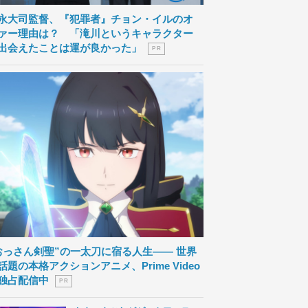
永大司監督、『犯罪者』チョン・イルのオ
ァー理由は？ 「滝川というキャラクター
出会えたことは運が良かった」
P R
おっさん剣聖”の一太刀に宿る人生―― 世界
話題の本格アクションアニメ、Prime Video
独占配信中
P R