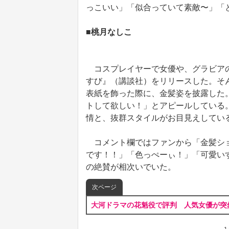
っこいい」「似合っていて素敵〜」「
■桃月なしこ
コスプレイヤーで女優や、グラビアの
すび』（講談社）をリリースした。そ
表紙を飾った際に、金髪姿を披露した
トして欲しい！」とアピールしている
情と、抜群スタイルがお目見えしてい
コメント欄ではファンから「金髪ショ
です！！」「色っぺーぃ！」「可愛い
の絶賛が相次いでいた。
次ページ
大河ドラマの花魁役で評判 人気女優が突