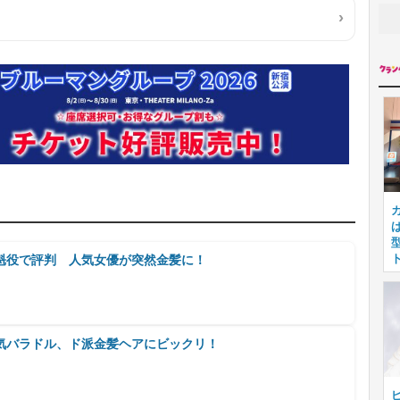
魁役で評判 人気女優が突然金髪に！
気バラドル、ド派金髪ヘアにビックリ！