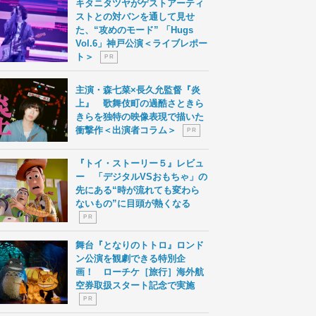
キタニタツヤがゲストアーティ
ストとの対バンを通して見せ
た、“攻めのモード” 「Hugs
Vol.6」神戸公演＜ライブレポー
ト＞
P R
主演・森七菜×長久允監督『炎
上』 歌舞伎町の過酷さときら
きらを独特の映像表現で描いた
衝撃作＜出演者コラム＞
P R
『トイ・ストーリー５』レビュ
ー 「デジタルVSおもちゃ」の
先にある“時が流れても変わら
ないもの”に目頭が熱くなる
P R
舞台『となりのトトロ』ロンド
ン公演を観劇できる特別企
画！ ローチケ［旅行］海外航
空券取扱スタート記念で実施
P R