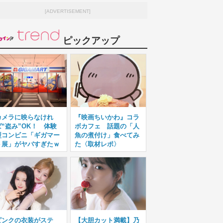
[ADVERTISEMENT]
ピックアップ
カメラに映らなけれ
『映画ちいかわ』コラ
ば“盗み”OK！ 体験
ボカフェ 話題の「人
型コンビニ「ギガマー
魚の煮付け」食べてみ
ト展」がヤバすぎたｗ
た〈取材レポ〉
ピンクの衣装がステ
【大胆カット満載】乃