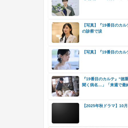
【写真】『19番目のカル
の診察で涙
【写真】『19番目のカ
『19番目のカルテ』“徳
聞く病名…」「来週で最終
【2025年秋ドラマ】1