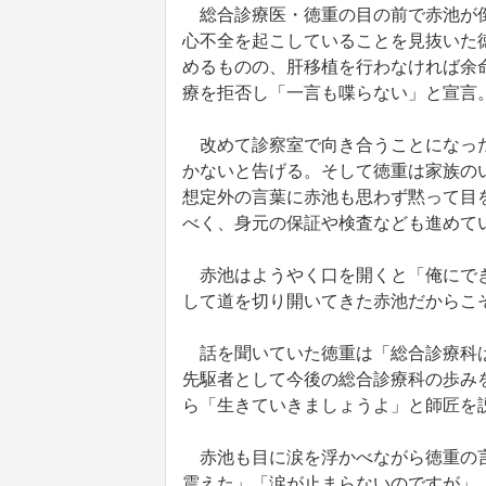
総合診療医・徳重の目の前で赤池が倒
心不全を起こしていることを見抜いた
めるものの、肝移植を行わなければ余
療を拒否し「一言も喋らない」と宣言
改めて診察室で向き合うことになった
かないと告げる。そして徳重は家族の
想定外の言葉に赤池も思わず黙って目
べく、身元の保証や検査なども進めて
赤池はようやく口を開くと「俺にでき
して道を切り開いてきた赤池だからこ
話を聞いていた徳重は「総合診療科は
先駆者として今後の総合診療科の歩み
ら「生きていきましょうよ」と師匠を
赤池も目に涙を浮かべながら徳重の言
震えた」「涙が止まらないのですが」