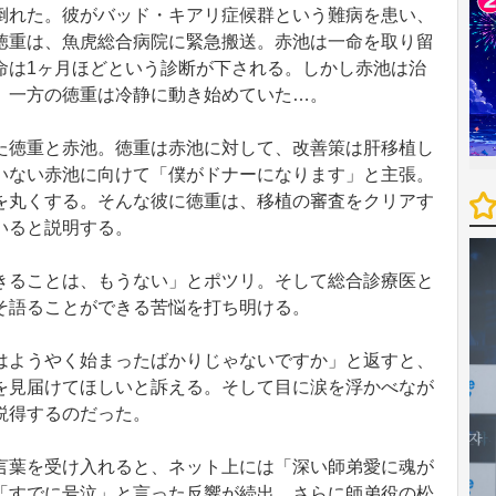
れた。彼がバッド・キアリ症候群という難病を患い、
徳重は、魚虎総合病院に緊急搬送。赤池は一命を取り留
命は1ヶ月ほどという診断が下される。しかし赤池は治
。一方の徳重は冷静に動き始めていた…。
徳重と赤池。徳重は赤池に対して、改善策は肝移植し
いない赤池に向けて「僕がドナーになります」と主張。
を丸くする。そんな彼に徳重は、移植の審査をクリアす
いると説明する。
ることは、もうない」とポツリ。そして総合診療医と
そ語ることができる苦悩を打ち明ける。
ようやく始まったばかりじゃないですか」と返すと、
を見届けてほしいと訴える。そして目に涙を浮かべなが
説得するのだった。
葉を受け入れると、ネット上には「深い師弟愛に魂が
「すでに号泣」と言った反響が続出。さらに師弟役の松