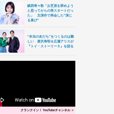
鎮西寿々歌「お芝居を辞めよう
と思ってからの再スタートだっ
た」 主演作で再会した“演じ
る喜び”
“本当の友だち”をつくるのは難
しい 唐沢寿明＆広瀬アリスが
『トイ・ストーリー５』を語る
クランクイン！ YouTubeチャンネル ＞