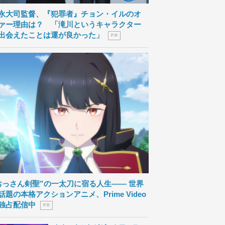
永大司監督、『犯罪者』チョン・イルのオ
ァー理由は？ 「滝川というキャラクター
出会えたことは運が良かった」
P R
おっさん剣聖”の一太刀に宿る人生―― 世界
話題の本格アクションアニメ、Prime Video
独占配信中
P R