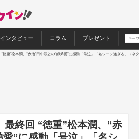
インタビュー
コラム
プレゼント
 “徳重”松本潤、“赤池”田中泯との“師弟愛”に感動「号泣」「名シーン過ぎる」（ネ
』最終回 “徳重”松本潤、“赤
弟愛”に感動「号泣」「名シ