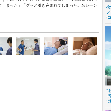
てしまった」「グッと引き込まれてしまった。名シーン
松
フ
に
“
で
で