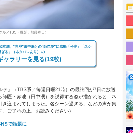
クル／TBS（撮影：加藤春日）
”松本潤、“赤池”田中泯との“師弟愛”に感動「号泣」「名シ
過ぎる」（ネタバレあり） の
ャラリーを見る(19枚)
テ』（TBS系／毎週日曜21時）の最終回が7日に放送
ら師匠・赤池（田中泯）を説得する姿が描かれると、ネ
引き込まれてしまった。名シーン過ぎる」などの声が集
す。ご了承の上、お読みください）
NSで話題に