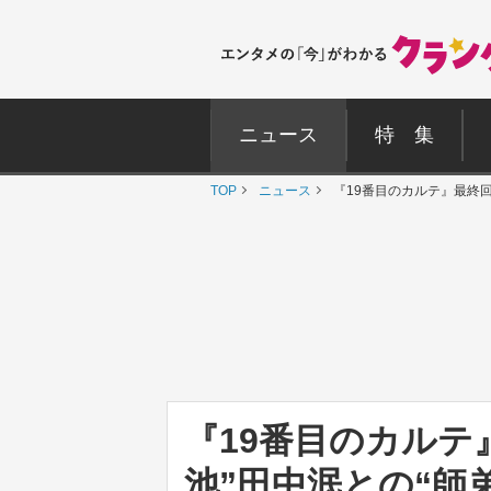
ニュース
特 集
TOP
ニュース
『19番目のカルテ』最終回
『19番目のカルテ
池”田中泯との“師