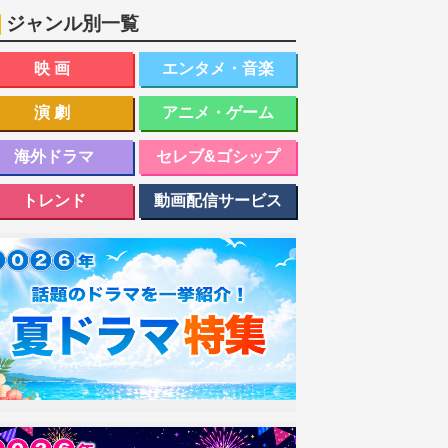
ジャンル別一覧
映画
エンタメ・音楽
演劇
アニメ・ゲーム
海外ドラマ
セレブ&ゴシップ
トレンド
動画配信サービス