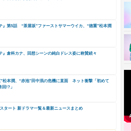
テ』第5話 “茶屋坂”ファーストサマーウイカ、“徳重”松本潤
ルテ』倉科カナ、回想シーンの純白ドレス姿に称賛続々
重”松本潤、“赤池”田中泯の危機に直面 ネット衝撃「初めて
回!?」
0月スタート 新ドラマ一覧＆最新ニュースまとめ