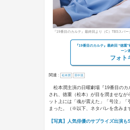
『19番目のカルテ』最終回より（C）TBSスパー
『19番目のカルテ』最終回 “徳重
ーン
フォトギ
関連 :
松本潤
田中泯
松本潤主演の日曜劇場『19番目のカル
され、徳重（松本）が目を潤ませなが
ット上には「魂が震えた」「号泣」「
まった。（※以下、ネタバレを含みま
【写真】人気俳優のサプライズ出演もS