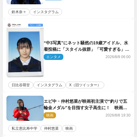
鈴木奈々
インスタグラム
“中3写真”にネット騒然の19歳アイドル、水
着投稿に「スタイル抜群」「可愛すぎる」と
絶賛の声
エンタメ
2026/8/9 06:00
日比谷萌甘
インスタグラム
X（旧ツイッター）
エビ中・仲村悠菜が映画初主演で“釣りで五
輪金メダル”を目指す女子高生に！ 映画
『つりこまち』今秋公開
映画
2026/8/8 19:30
私立恵比寿中学
仲村悠菜
映画