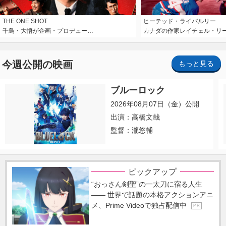
THE ONE SHOT
ヒーテッド・ライバルリー
千鳥・大悟が企画・プロデュー…
カナダの作家レイチェル・リ
今週公開の映画
もっと見る
ブルーロック
2026年08月07日（金）公開
出演：高橋文哉
監督：瀧悠輔
ピックアップ
“おっさん剣聖”の一太刀に宿る人生
―― 世界で話題の本格アクションアニ
メ、Prime Videoで独占配信中
P R