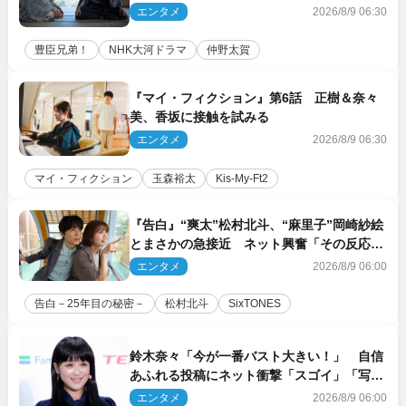
議”へ
エンタメ
2026/8/9 06:30
豊臣兄弟！
NHK大河ドラマ
仲野太賀
『マイ・フィクション』第6話 正樹＆奈々
美、香坂に接触を試みる
エンタメ
2026/8/9 06:30
マイ・フィクション
玉森裕太
Kis‐My‐Ft2
『告白』“爽太”松村北斗、“麻里子”岡崎紗絵
とまさかの急接近 ネット興奮「その反応
は」「いいの!?」（ネタバレあり）
エンタメ
2026/8/9 06:00
告白－25年目の秘密－
松村北斗
SixTONES
鈴木奈々「今が一番バスト大きい！」 自信
あふれる投稿にネット衝撃「スゴイ」「写真
集を出して欲しい」
エンタメ
2026/8/9 06:00