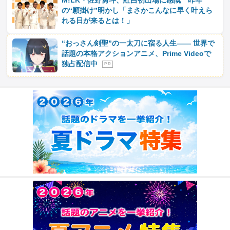
M!LK・佐野勇斗、紅白初出場に感慨 昨年
の“願掛け”明かし「まさかこんなに早く叶えら
れる日が来るとは！」
“おっさん剣聖”の一太刀に宿る人生―― 世界で
話題の本格アクションアニメ、Prime Videoで
独占配信中
P R