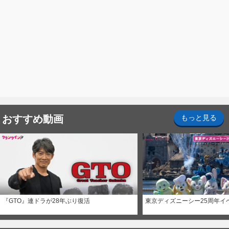
おすすめ動画
もっと見る
『GTO』連ドラが28年ぶり復活
東京ディズニーシー25周年イ