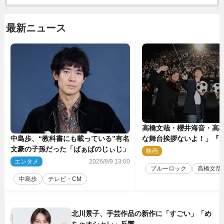
最新ニュース
高橋文哉・櫻井海音・高
中島歩、“教科書にも載っている”有名
な舞台挨拶ないよ！」『
文豪の子孫だった「ばぁばのじぃじ」
ク』自由すぎるイベント
映画
2
エンタメ
2026/8/9 13:00
ブルーロック
高橋文哉
中島歩
テレビ・CM
北川景子、手芸作品の新作に「すごい」「め
ちゃオシャレ」反響