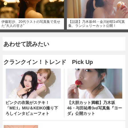
伊藤彩沙、20代ラストの写真集で見せ
【話題】乃木坂46・金川紗耶1st写真
た“大人の甘さ”
集、ランジェリーカット公開！
あわせて読みたい
クランクイン！トレンド Pick Up
ピンクの衣装がステキ！
【大胆カット満載】乃木坂
「ME:I」MIU＆KEIKO撮り下
46・与田祐希3rd写真集『ヨー
ろしインタビューフォト
ダ』公開カット