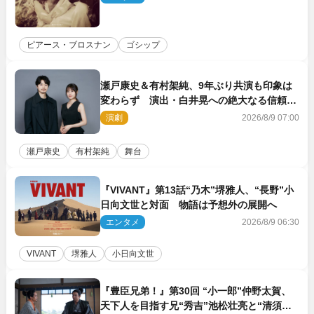
ピアース・ブロスナン
ゴシップ
瀬戸康史＆有村架純、9年ぶり共演も印象は
変わらず 演出・白井晃への絶大なる信頼を
胸に舞台『キュー』に挑む
演劇
2026/8/9 07:00
瀬戸康史
有村架純
舞台
『VIVANT』第13話“乃木”堺雅人、“長野”小
日向文世と対面 物語は予想外の展開へ
エンタメ
2026/8/9 06:30
VIVANT
堺雅人
小日向文世
『豊臣兄弟！』第30回 “小一郎”仲野太賀、
天下人を目指す兄“秀吉”池松壮亮と“清須会