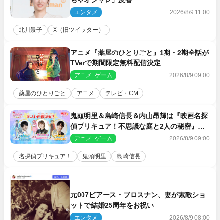
エンタメ
2026/8/9 11:00
北川景子
X（旧ツイッター）
アニメ『薬屋のひとりごと』1期・2期全話が
TVerで期間限定無料配信決定
アニメ･ゲーム
2026/8/9 09:00
薬屋のひとりごと
アニメ
テレビ・CM
鬼頭明里＆島崎信長＆内山昂輝は『映画名探
偵プリキュア！不思議な庭と2人の秘密』ゲ
スト声優に決定
アニメ･ゲーム
2026/8/9 09:00
名探偵プリキュア！
鬼頭明里
島崎信長
元007ピアース・ブロスナン、妻が素敵ショ
ットで結婚25周年をお祝い
エンタメ
2026/8/9 08:00