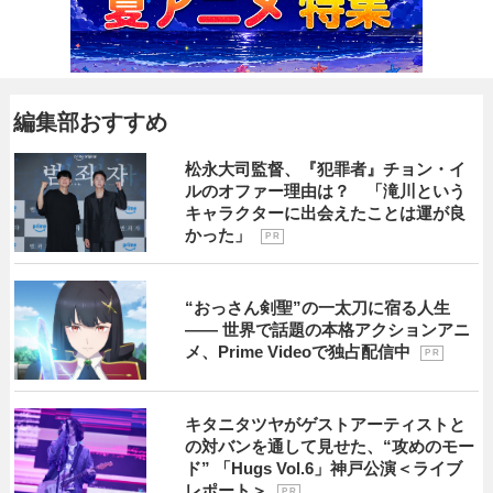
編集部おすすめ
松永大司監督、『犯罪者』チョン・イ
ルのオファー理由は？ 「滝川という
キャラクターに出会えたことは運が良
かった」
P R
“おっさん剣聖”の一太刀に宿る人生
―― 世界で話題の本格アクションアニ
メ、Prime Videoで独占配信中
P R
キタニタツヤがゲストアーティストと
の対バンを通して見せた、“攻めのモー
ド” 「Hugs Vol.6」神戸公演＜ライブ
レポート＞
P R