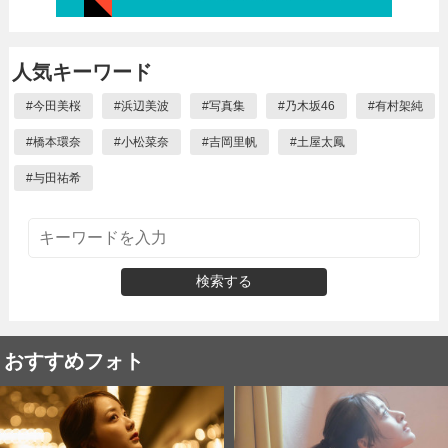
人気キーワード
#
今田美桜
#
浜辺美波
#
写真集
#
乃木坂46
#
有村架純
#
橋本環奈
#
小松菜奈
#
吉岡里帆
#
土屋太鳳
#
与田祐希
検索する
おすすめフォト