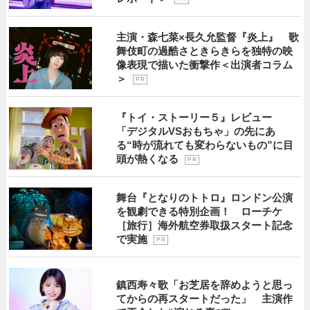
主演・森七菜×長久允監督『炎上』 歌
舞伎町の過酷さときらきらを独特の映
像表現で描いた衝撃作＜出演者コラム
＞
P R
『トイ・ストーリー５』レビュー
「デジタルVSおもちゃ」の先にあ
る“時が流れても変わらないもの”に目
頭が熱くなる
P R
舞台『となりのトトロ』ロンドン公演
を観劇できる特別企画！ ローチケ
［旅行］海外航空券取扱スタート記念
で実施
P R
鎮西寿々歌「お芝居を辞めようと思っ
てからの再スタートだった」 主演作