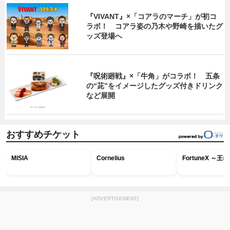
『VIVANT』×「コアラのマーチ」が初コ
ラボ！ コアラ姿の乃木や野崎を描いたグ
ッズ登場へ
『呪術廻戦』×「牛角」がコラボ！ 五条
の“茈”をイメージしたグッズ付きドリンク
など展開
おすすめチケット
MISIA
Cornelius
FortuneX ～
[ADVERTISEMENT]