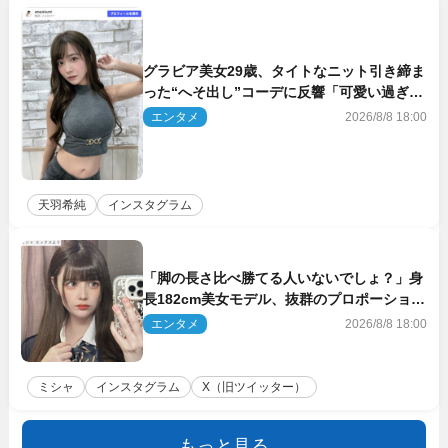
グラビア美女29歳、タイトなニット引き締ま
った“へそ出し”コーデに反響「可愛い過ぎ
る」
エンタメ
2026/8/8 18:00
天羽希純
インスタグラム
「脚の長さ比べ勝てる人いないでしょ？」身
長182cm美女モデル、抜群のプロポーション
にネット衝撃
エンタメ
2026/8/8 18:00
ミシャ
インスタグラム
X（旧ツイッター）
もっと見る