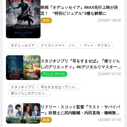
映画『オデュッセイア』IMAX先行上映が決
定！ “特別ビジュアル”3種も解禁に
映画
2026/8/7 09:00
オデュッセイア
クリストファー・ノー...
マット・デイモン
スタジオジブリ『耳をすませば』『借りぐら
しのアリエッティ』4Kデジタルリマスターで
IMAX上映決定！
アニメ･ゲーム
2026/8/7 07:00
スタジオジブリ
耳をすませば（アニメ...
借りぐらしのアリエッ...
リドリー・スコット監督『ラスト・サバイバ
ー』吹替えに武内駿輔・内田直哉・種崎敦
美・井上和彦ら豪華声優陣が集結！
映画
2026/8/7 07:00