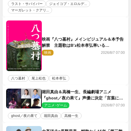
ラスト・サバイバー
ジェイコブ・エロルデ...
マーガレット・クアリ...
映画『八つ墓村』メインビジュアル＆本予告
解禁 主題歌はB’z松本孝弘率いる
TMG「DOOM」に決定
映画
2026/8/7 07:00
八つ墓村
尾上松也
松本孝弘
堀田真由＆高橋一生、長編劇場アニメ
『ghost／夜の果て』声優に決定「言葉には
できない沢山の感情を思い出しました」
アニメ･ゲーム
2026/8/7 07:00
ghost／夜の果て
堀田真由
高橋一生