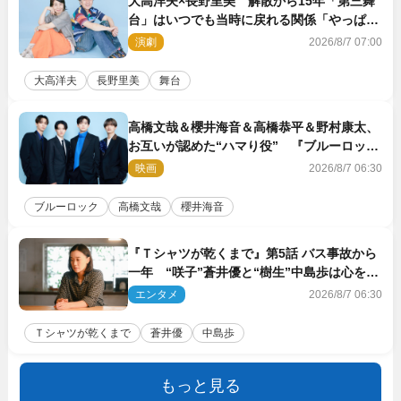
大高洋夫×長野里美 解散から15年「第三舞
台」はいつでも当時に戻れる関係「やっぱり
他の方たちとは違います」
演劇
2026/8/7 07:00
大高洋夫
長野里美
舞台
高橋文哉＆櫻井海音＆高橋恭平＆野村康太、
お互いが認めた“ハマり役” 『ブルーロッ
ク』で築いた最高のチームワーク
映画
2026/8/7 06:30
ブルーロック
高橋文哉
櫻井海音
『Ｔシャツが乾くまで』第5話 バス事故から
一年 “咲子”蒼井優と“樹生”中島歩は心を許
しあえる関係に
エンタメ
2026/8/7 06:30
Ｔシャツが乾くまで
蒼井優
中島歩
もっと見る