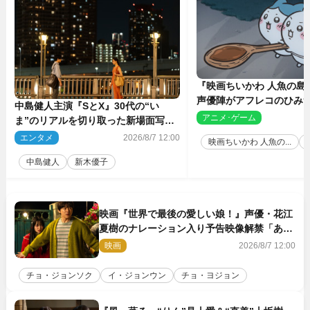
『映画ちいかわ 人魚の島
声優陣がアフレコのひみ
中島健人主演『SとX』30代の“い
を解説！ 新カットも到
アニメ･ゲーム
2
ま”のリアルを切り取った新場面写真
5点解禁
エンタメ
2026/8/7 12:00
映画ちいかわ 人魚の...
中島健人
新木優子
映画『世界で最後の愛しい娘！』声優・花江
夏樹のナレーション入り予告映像解禁「あふ
れ出る温かさに涙が止まらない！」
映画
2026/8/7 12:00
チョ・ジョンソク
イ・ジョンウン
チョ・ヨジョン