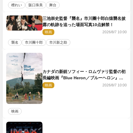
檀れい
阪口珠美
舞台
三池崇史監督『襲名』市川團十郎白猿襲名披
露の軌跡を追った場面写真10点解禁！
映画
2026/8/7 10:00
襲名
市川團十郎
市川新之助
カナダの新鋭ソフィー・ロムヴァリ監督の初
長編映画『Blue Heron／ブルーヘロン』
10.23公開
映画
2026/8/7 10:00
映画