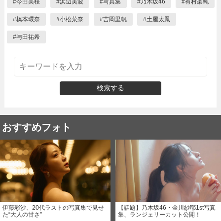
#
今田美桜
#
浜辺美波
#
写真集
#
乃木坂46
#
有村架純
#
橋本環奈
#
小松菜奈
#
吉岡里帆
#
土屋太鳳
#
与田祐希
検索する
おすすめフォト
伊藤彩沙、20代ラストの写真集で見せ
【話題】乃木坂46・金川紗耶1st写真
た“大人の甘さ”
集、ランジェリーカット公開！