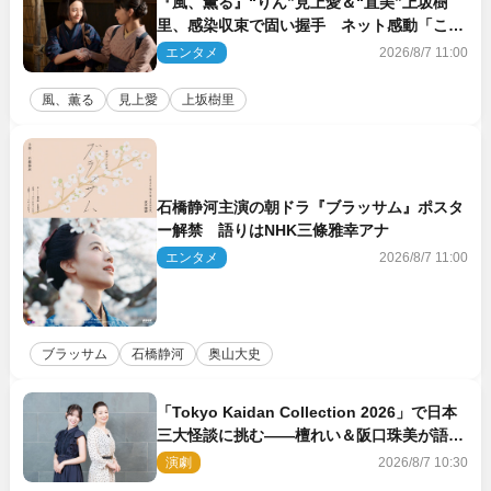
『風、薫る』“りん”見上愛＆“直美”上坂樹
里、感染収束で固い握手 ネット感動「この
バディは最強」「アツい」
エンタメ
2026/8/7 11:00
風、薫る
見上愛
上坂樹里
石橋静河主演の朝ドラ『ブラッサム』ポスタ
ー解禁 語りはNHK三條雅幸アナ
エンタメ
2026/8/7 11:00
ブラッサム
石橋静河
奥山大史
「Tokyo Kaidan Collection 2026」で日本
三大怪談に挑む――檀れい＆阪口珠美が語る
「牡丹灯籠」の新たな魅力
演劇
2026/8/7 10:30