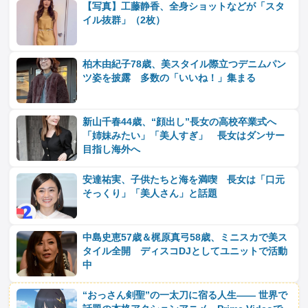
【写真】工藤静香、全身ショットなどが「スタ
イル抜群」（2枚）
柏木由紀子78歳、美スタイル際立つデニムパン
ツ姿を披露 多数の「いいね！」集まる
新山千春44歳、“顔出し”長女の高校卒業式へ
「姉妹みたい」「美人すぎ」 長女はダンサー
目指し海外へ
安達祐実、子供たちと海を満喫 長女は「口元
そっくり」「美人さん」と話題
中島史恵57歳＆梶原真弓58歳、ミニスカで美ス
タイル全開 ディスコDJとしてユニットで活動
中
“おっさん剣聖”の一太刀に宿る人生―― 世界で