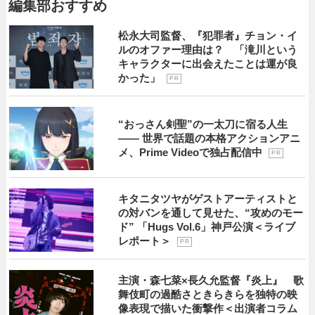
編集部おすすめ
松永大司監督、『犯罪者』チョン・イ
ルのオファー理由は？ 「滝川という
キャラクターに出会えたことは運が良
かった」
P R
“おっさん剣聖”の一太刀に宿る人生
―― 世界で話題の本格アクションアニ
メ、Prime Videoで独占配信中
P R
キタニタツヤがゲストアーティストと
の対バンを通して見せた、“攻めのモー
ド” 「Hugs Vol.6」神戸公演＜ライブ
レポート＞
P R
主演・森七菜×長久允監督『炎上』 歌
舞伎町の過酷さときらきらを独特の映
像表現で描いた衝撃作＜出演者コラム