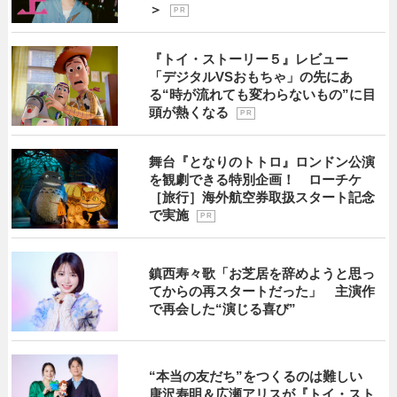
＞
P R
『トイ・ストーリー５』レビュー
「デジタルVSおもちゃ」の先にあ
る“時が流れても変わらないもの”に目
頭が熱くなる
P R
舞台『となりのトトロ』ロンドン公演
を観劇できる特別企画！ ローチケ
［旅行］海外航空券取扱スタート記念
で実施
P R
鎮西寿々歌「お芝居を辞めようと思っ
てからの再スタートだった」 主演作
で再会した“演じる喜び”
“本当の友だち”をつくるのは難しい
唐沢寿明＆広瀬アリスが『トイ・スト