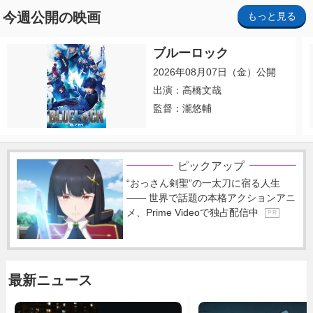
今週公開の映画
もっと見る
ブルーロック
2026年08月07日（金）公開
出演：高橋文哉
監督：瀧悠輔
ピックアップ
“おっさん剣聖”の一太刀に宿る人生
―― 世界で話題の本格アクションアニ
メ、Prime Videoで独占配信中
P R
最新ニュース