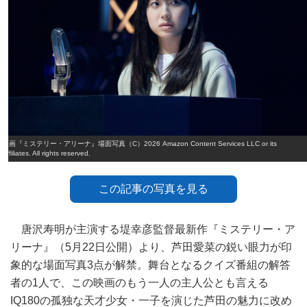
映画『ミステリー・アリーナ』場面写真（C）2026 Amazon Content Services LLC or its
Affiliates. All rights reserved.
この記事の写真を見る
唐沢寿明が主演する堤幸彦監督最新作『ミステリー・ア
リーナ』（5月22日公開）より、芦田愛菜の鋭い眼力が印
象的な場面写真3点が解禁。舞台となるクイズ番組の解答
者の1人で、この映画のもう一人の主人公とも言える
IQ180の孤独な天才少女・一子を演じた芦田の魅力に改め