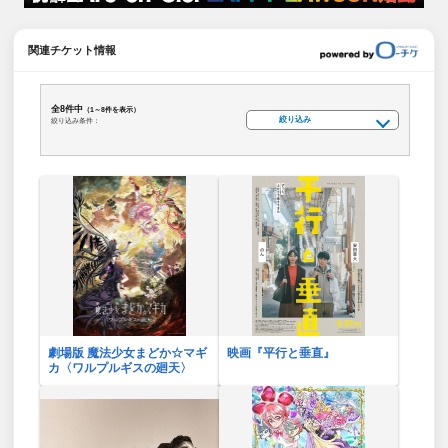
関連チケット情報
全8件中
（1～8件を表示）
絞り込み
絞り込み条件：
劇場版 魔法少女まどか☆マギ
映画『平行と垂直』
カ〈ワルプルギスの廻天〉