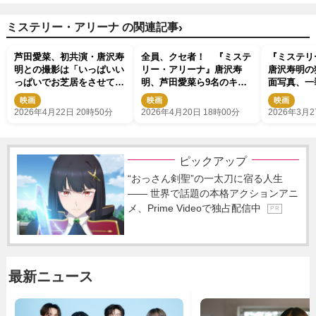
›
ミステリー・アリーナ の関連記事
芦田愛菜、初共演・唐沢寿
全員、クセ者！ 『ミステ
『ミステリ
明との撮影は「いっぱいい
リー・アリーナ』唐沢寿
唐沢寿明の
っぱいでお芝居をさせてい
明、芦田愛菜ら9名のキャ
面写真、一
ただいた」
ラビジュ＆動画解禁
映画
映画
映画
2026年4月22日 20時50分
2026年4月20日 18時00分
2026年3月2
ピックアップ
“おっさん剣聖”の一太刀に宿る人生
―― 世界で話題の本格アクションアニ
メ、Prime Videoで独占配信中
P R
最新ニュース