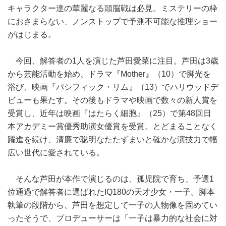
キャラクター達の華麗なる頭脳戦は必見。ミステリーの枠
におさまらない、ノンストップで予測不可能な推理ショー
がはじまる。
今回、解答者の1人を演じた芦田愛菜に注目。芦田は3歳
から芸能活動を始め、ドラマ『Mother』（10）で脚光を
浴び、映画『パシフィック・リム』（13）でハリウッドデ
ビューも果たす。その後もドラマや映画で数々の新人賞を
受賞し、近年は映画『はたらく細胞』（25）で第48回日
本アカデミー賞優秀助演女優賞を受賞。とどまることなく
躍進を続け、清廉で聡明なたたずまいと確かな演技力で幅
広い世代に愛されている。
そんな芦田が本作で演じるのは、孤児院で育ち、予選1
位通過で解答者に選ばれたIQ180の天才少女・一子。脚本
執筆の段階から、芦田を想定して一子の人物像を固めてい
ったそうで、プロデューサーは「一子は暴力的な社会に対