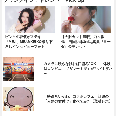
ピンクの衣装がステキ！
【大胆カット満載】乃木坂
「ME:I」MIU＆KEIKO撮り下
46・与田祐希3rd写真集『ヨー
ろしインタビューフォト
ダ』公開カット
カメラに映らなければ“盗み”OK！ 体験
型コンビニ「ギガマート展」がヤバすぎた
ｗ
『映画ちいかわ』コラボカフェ 話題の
「人魚の煮付け」食べてみた〈取材レポ〉