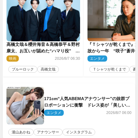
高橋文哉＆櫻井海音＆高橋恭平＆野村
『Ｔシャツが乾くまで』第
康太、お互いが認めた“ハマり役”
故から一年 “咲子”蒼井優
『ブルーロック』で築いた最高のチー
島歩は心を許しあえる関
映画
2026/8/7 06:30
エンタメ
2
ムワーク
ブルーロック
高橋文哉
Ｔシャツが乾くまで
蒼
171cm“人気ABEMAアナウンサー”の抜群プ
ロポーションに衝撃 ドレス姿が「美しい」
「品がありすぎる」
エンタメ
2026/8/7 06:00
瀧山あかね
アナウンサー
インスタグラム