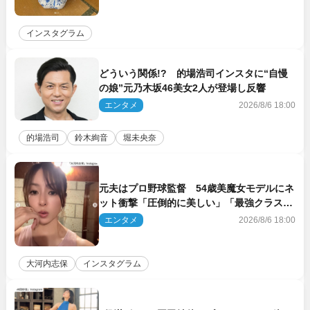
インスタグラム
どういう関係!? 的場浩司インスタに“自慢
の娘”元乃木坂46美女2人が登場し反響
エンタメ
2026/8/6 18:00
的場浩司
鈴木絢音
堀未央奈
元夫はプロ野球監督 54歳美魔女モデルにネ
ット衝撃「圧倒的に美しい」「最強クラス」
「うっとり」
エンタメ
2026/8/6 18:00
大河内志保
インスタグラム