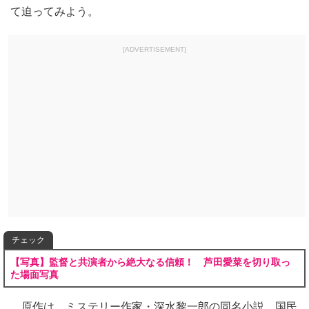
て迫ってみよう。
[ADVERTISEMENT]
チェック
【写真】監督と共演者から絶大なる信頼！ 芦田愛菜を切り取っ
た場面写真
原作は、ミステリー作家・深水黎一郎の同名小説。国民