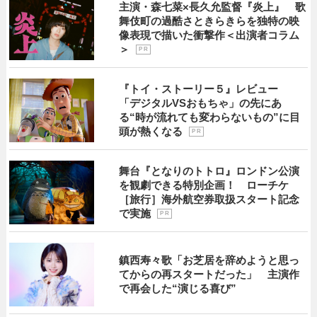
主演・森七菜×長久允監督『炎上』 歌
舞伎町の過酷さときらきらを独特の映
像表現で描いた衝撃作＜出演者コラム
＞
P R
『トイ・ストーリー５』レビュー
「デジタルVSおもちゃ」の先にあ
る“時が流れても変わらないもの”に目
頭が熱くなる
P R
舞台『となりのトトロ』ロンドン公演
を観劇できる特別企画！ ローチケ
［旅行］海外航空券取扱スタート記念
で実施
P R
鎮西寿々歌「お芝居を辞めようと思っ
てからの再スタートだった」 主演作
で再会した“演じる喜び”