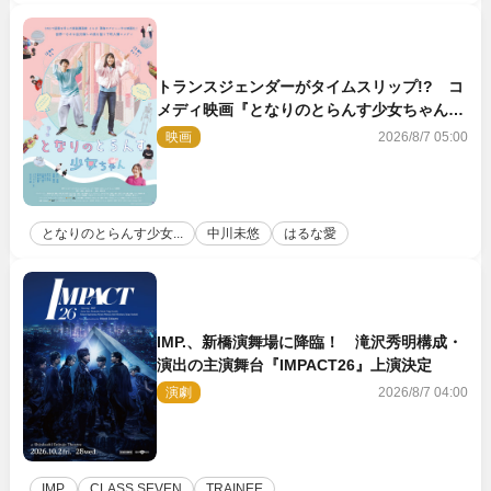
トランスジェンダーがタイムスリップ!? コ
メディ映画『となりのとらんす少女ちゃん』
11.7公開決定
映画
2026/8/7 05:00
となりのとらんす少女...
中川未悠
はるな愛
IMP.、新橋演舞場に降臨！ 滝沢秀明構成・
演出の主演舞台『IMPACT26』上演決定
演劇
2026/8/7 04:00
IMP.
CLASS SEVEN
TRAINEE