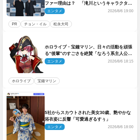
ファー理由は？ 「滝川というキャラクター
に出会えたことは本当に運が良かった」
エンタメ
2026/8/6 19:00
PR
チョン・イル
松永大司
ホロライブ・宝鐘マリン、日々の活動を頑張
る“後輩”のすごさを絶賛「なろう系主人公ま
である」
エンタメ
2026/8/6 18:15
ホロライブ
宝鐘マリン
5社からスカウトされた美女30歳、艶やかな
浴衣姿に反響「可愛過ぎるすぅ」
エンタメ
2026/8/6 18:00