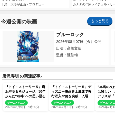
千鳥・大悟が企画・プロデュー…
カナダの作家レイチェル・リ
今週公開の映画
もっと見る
ブルーロック
2026年08月07日（金）公開
出演：高橋文哉
監督：瀧悠輔
›
唐沢寿明 の関連記事
『トイ・ストーリー５』唐
『トイ・ストーリー５』デ
“本当の友
沢寿明＆所ジョージ、30年
ィズニー映画史上最速で興
は難しい 
歩んだ“相棒”への思い語る
行収入72億を突破 入場特
アリスが『
典第2弾も発表に
ー５』を語
ゲーム･アニメ
ゲーム･アニメ
ゲーム･ア
2026年8月5日 15時30分
2026年7月21日 17時55分
2026年7月1