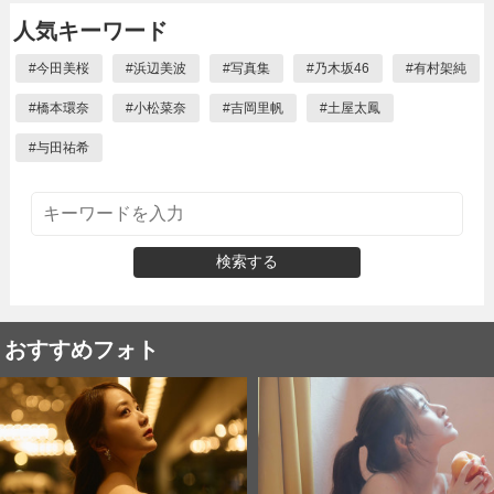
人気キーワード
#
今田美桜
#
浜辺美波
#
写真集
#
乃木坂46
#
有村架純
#
橋本環奈
#
小松菜奈
#
吉岡里帆
#
土屋太鳳
#
与田祐希
検索する
おすすめフォト