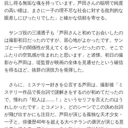
抗し得る無垢な魂を持っています。芦田さんの聡明で純度
の高い瞳は、まさに一子の理不尽な社会に対する批判的な
眼差しにぴったりでした」と確かな信頼を寄せる。
サンゴ役の三浦透子も「芦田さんと初めてお会いしたの
は撮影初日だったのですが、居心地がよかったです。サン
ゴと一子の関係性が見えてくるシーンだったので、そこで
ふたりの空気感が生まれたと思います」と述懐。初日の撮
影から芦田は、堤監督が映画の全体を見通せたという確信
を得るほど、抜群の演技力を発揮した。
さらに、ミステリー好きを公言する芦田は、撮影後「ミ
ステリー作品で長台詞で謎解きをするのが初めてだったの
で、憧れの『犯人は……！』というセリフを言えたのはう
れしかったです」とコメント。どのシーンでこの決め台詞
が飛び出すかにも注目だ。芦田が演じる孤独な天才少女・
一子と、俳優歴40年を超える大ベテランの唐沢が演じる意