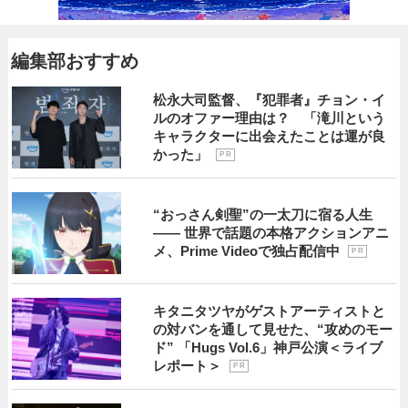
編集部おすすめ
松永大司監督、『犯罪者』チョン・イ
ルのオファー理由は？ 「滝川という
キャラクターに出会えたことは運が良
かった」
P R
“おっさん剣聖”の一太刀に宿る人生
―― 世界で話題の本格アクションアニ
メ、Prime Videoで独占配信中
P R
キタニタツヤがゲストアーティストと
の対バンを通して見せた、“攻めのモー
ド” 「Hugs Vol.6」神戸公演＜ライブ
レポート＞
P R