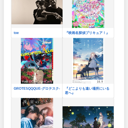
toe
『映画名探偵プリキュア！』
GROTESQQQUE-グロテスク-
『どこよりも遠い場所にいる
君へ』