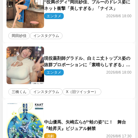
“役満ボディ”岡田紗佳、ブルーのドレス姿に
ネット衝撃「美しすぎる」「ナイス」
エンタメ
2026/8/6 18:00
岡田紗佳
インスタグラム
現役薬剤師グラドル、白ミニ丈トップス姿の
抜群プロポーションに「素晴らしすぎる」
「すっっっご！」とネット絶賛
エンタメ
2026/8/6 18:00
三橋くん
インスタグラム
X（旧ツイッター）
中山優馬、矢崎広らが“蛙の姿”に！ 舞台
『蛙昇天』ビジュアル解禁
演劇
2026/8/6 17:30