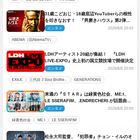
31歳こどおじ・18歳底辺YouTuberらの根性
を叩きなおす！ 『男磨きハウス』第2弾コ
ーチ陣発表
エンタメ
2026/8/6 20:42
ABEMA（旧AbemaTV）
LDHアーティスト20組が集結！ 『LDH
LIVE‐EXPO』史上初の国立競技場で開催決定
エンタメ
2026/8/6 20:00
EXILE
三代目 J Soul Brothe...
GENERATIONS
来週の『ＳＴＡＲ』は緑黄色社会、ME:I、
LE SSERAFIM、.ENDRECHERI.が話題曲を
パフォーマンス！
エンタメ
2026/8/6 20:00
緑黄色社会
ME:I
LE SSERAFIM
松永大司監督、『犯罪者』チョン・イルのオ