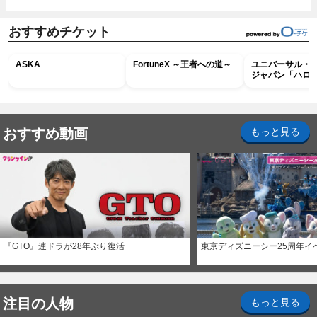
おすすめチケット
ASKA
FortuneX ～王者への道～
ユニバーサル・
ジャパン「ハロ
ホラー・ナイト 
ナイト～パス」
おすすめ動画
もっと見る
『GTO』連ドラが28年ぶり復活
東京ディズニーシー25周年イ
注目の人物
もっと見る