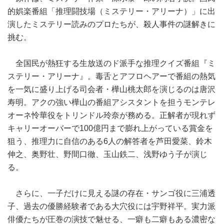
的娯楽番組「推理闘技場（ミステリー・アリーナ）」に出
演したミステリー読みのプロたちが、殺人事件の謎解きに
挑む。
全国民が熱狂する生放送のド派手な推理クイズ番組『ミ
ステリー・アリーナ』。毒舌とアフロヘアーで番組の熱気
を一気に盛り上げる司会者・樺山桃太郎を演じるのは唐沢
寿明。アクの強い樺山の番組アシスタントを担うモンテレ
オーネ怜華役をトリンドル玲奈が務める。正解者が現れず
キャリーオーバーで100億円まで膨れ上がっている賞金を
狙う、推理力に自信のある6人の解答者を芦田愛菜、鈴木
伸之、奥野壮、野間口徹、玉山鉄二、浅野ゆう子が演じ
る。
さらに、一子だけに見える謎の存在・サンゴ役に三浦透
子、過去の優勝経験者である大穴役には宇野祥平。実力派
俳優たちが圧巻の演技で魅せる、一癖も二癖もある濃密な