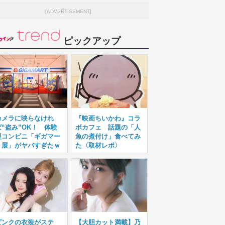
[ADVERTISEMENT]
ピックアップ
カメラに映らなけれ
『映画ちいかわ』コラ
ば“盗み”OK！ 体験
ボカフェ 話題の「人
型コンビニ「ギガマー
魚の煮付け」食べてみ
ト展」がヤバすぎたｗ
た〈取材レポ〉
ピンクの衣装がステ
【大胆カット満載】乃