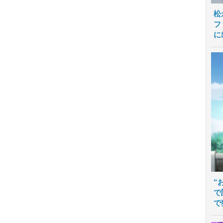
松
フ
に
“
で
で