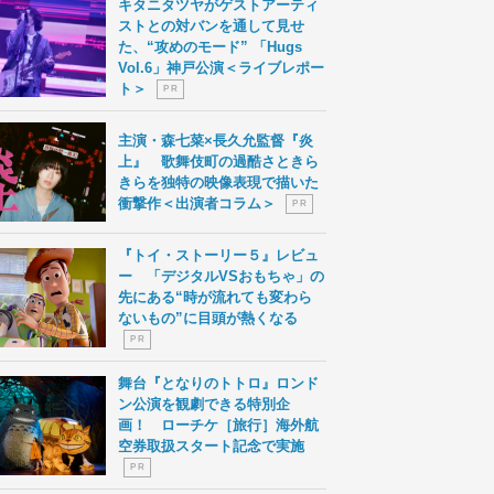
キタニタツヤがゲストアーティ
ストとの対バンを通して見せ
た、“攻めのモード” 「Hugs
Vol.6」神戸公演＜ライブレポー
ト＞
P R
主演・森七菜×長久允監督『炎
上』 歌舞伎町の過酷さときら
きらを独特の映像表現で描いた
衝撃作＜出演者コラム＞
P R
『トイ・ストーリー５』レビュ
ー 「デジタルVSおもちゃ」の
先にある“時が流れても変わら
ないもの”に目頭が熱くなる
P R
舞台『となりのトトロ』ロンド
ン公演を観劇できる特別企
画！ ローチケ［旅行］海外航
空券取扱スタート記念で実施
P R