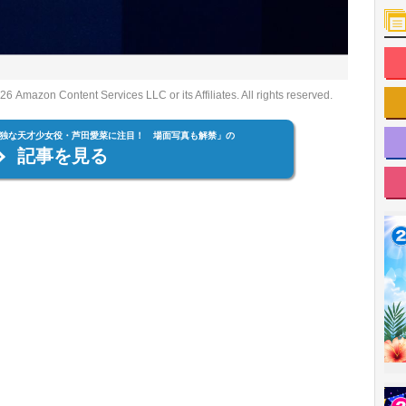
nt Services LLC or its Affiliates. All rights reserved.
独な天才少女役・芦田愛菜に注目！ 場面写真も解禁」の
記事を見る