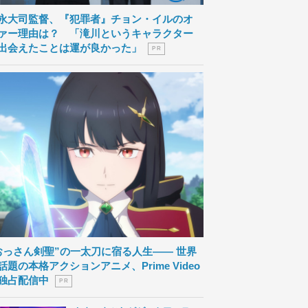
永大司監督、『犯罪者』チョン・イルのオ
ァー理由は？ 「滝川というキャラクター
出会えたことは運が良かった」
P R
おっさん剣聖”の一太刀に宿る人生―― 世界
話題の本格アクションアニメ、Prime Video
独占配信中
P R