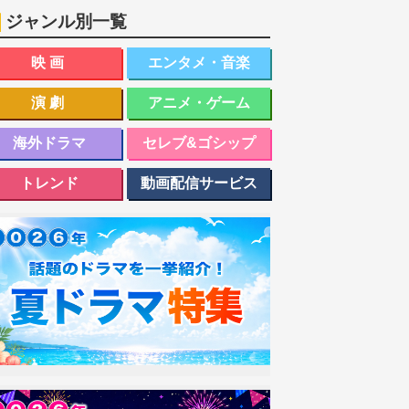
ジャンル別一覧
映画
エンタメ・音楽
演劇
アニメ・ゲーム
海外ドラマ
セレブ&ゴシップ
トレンド
動画配信サービス