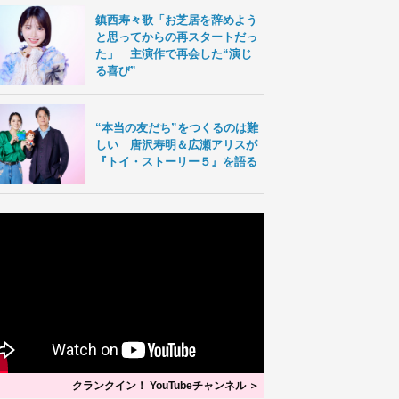
鎮西寿々歌「お芝居を辞めよう
と思ってからの再スタートだっ
た」 主演作で再会した“演じ
る喜び”
“本当の友だち”をつくるのは難
しい 唐沢寿明＆広瀬アリスが
『トイ・ストーリー５』を語る
クランクイン！ YouTubeチャンネル ＞