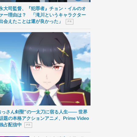
永大司監督、『犯罪者』チョン・イルのオ
ァー理由は？ 「滝川というキャラクター
出会えたことは運が良かった」
P R
おっさん剣聖”の一太刀に宿る人生―― 世界
話題の本格アクションアニメ、Prime Video
独占配信中
P R