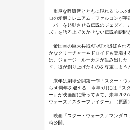
重厚な呼吸音とともに現れる“シスの
ロの愛機ミレニアム・ファルコンが宇
ーバーを起動させる伝説のジェダイ、
ズ」を語る上で欠かせない伝説的瞬間
帝国軍の巨大兵器AT-ATが爆破され
かなクリーチャーやドロイドも登場す
は、ジョージ・ルーカスが生み出した
す。彼が創り上げたものを尊重しよう
来年は劇場公開第一作『スター・ウォ
ら50周年を迎える。今年5月には『ス
ー』が映画館に帰ってきて、来年202
ウォーズ／スターファイター』（原題
映画『スター・ウォーズ／マンダロリ
時公開。