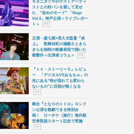
キタニタツヤがゲストアーティ
ストとの対バンを通して見せ
た、“攻めのモード” 「Hugs
Vol.6」神戸公演＜ライブレポー
ト＞
P R
主演・森七菜×長久允監督『炎
上』 歌舞伎町の過酷さときら
きらを独特の映像表現で描いた
衝撃作＜出演者コラム＞
P R
『トイ・ストーリー５』レビュ
ー 「デジタルVSおもちゃ」の
先にある“時が流れても変わら
ないもの”に目頭が熱くなる
P R
舞台『となりのトトロ』ロンド
ン公演を観劇できる特別企
画！ ローチケ［旅行］海外航
空券取扱スタート記念で実施
P R