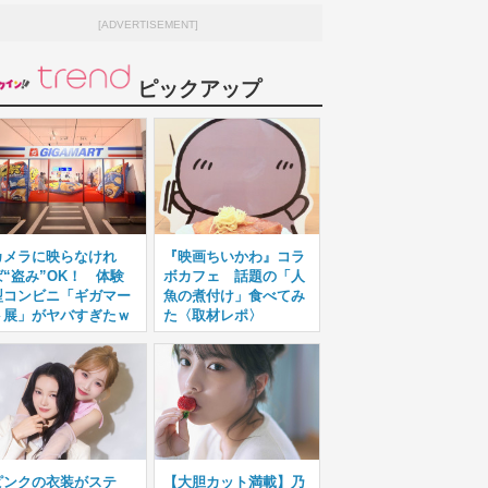
[ADVERTISEMENT]
ピックアップ
カメラに映らなけれ
『映画ちいかわ』コラ
ば“盗み”OK！ 体験
ボカフェ 話題の「人
型コンビニ「ギガマー
魚の煮付け」食べてみ
ト展」がヤバすぎたｗ
た〈取材レポ〉
ピンクの衣装がステ
【大胆カット満載】乃