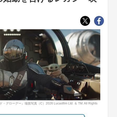
場面写真（C）2026 Lucasfilm Ltd. ＆ TM. All Rights