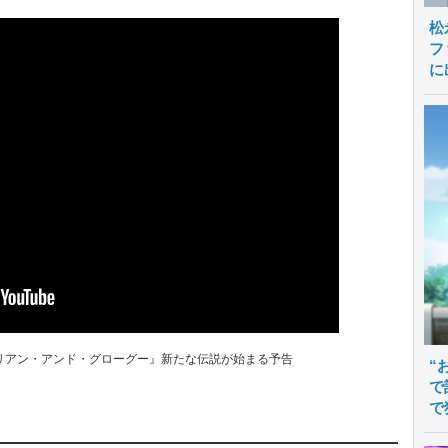
松
フ
に
リアン・アンド・グローグー』新たな伝説が始まる予告
“
で
で