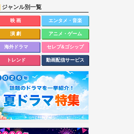
ジャンル別一覧
映画
エンタメ・音楽
演劇
アニメ・ゲーム
海外ドラマ
セレブ&ゴシップ
トレンド
動画配信サービス