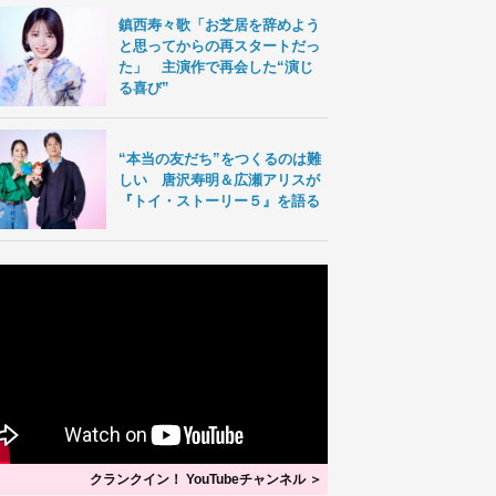
鎮西寿々歌「お芝居を辞めよう
と思ってからの再スタートだっ
た」 主演作で再会した“演じ
る喜び”
“本当の友だち”をつくるのは難
しい 唐沢寿明＆広瀬アリスが
『トイ・ストーリー５』を語る
クランクイン！ YouTubeチャンネル ＞