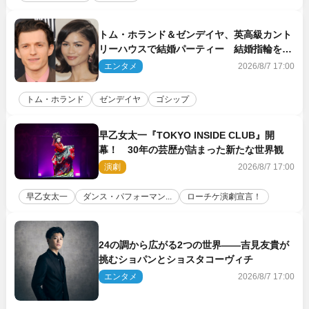
トム・ホランド＆ゼンデイヤ、英高級カント
リーハウスで結婚パーティー 結婚指輪を身
に着けたトムも初キャッチ
エンタメ
2026/8/7 17:00
トム・ホランド
ゼンデイヤ
ゴシップ
早乙女太一『TOKYO INSIDE CLUB』開
幕！ 30年の芸歴が詰まった新たな世界観
演劇
2026/8/7 17:00
早乙女太一
ダンス・パフォーマン...
ローチケ演劇宣言！
24の調から広がる2つの世界――吉見友貴が
挑むショパンとショスタコーヴィチ
エンタメ
2026/8/7 17:00