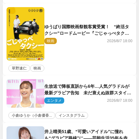
ゆうばり国際映画祭観客賞受賞！ “終活タ
クシー”ロードムービー『ごじゃっぺタクシ
ー』10月公開＆予告解禁
映画
2026/8/7 18:00
草野速仁
映画
生放送で降板直訴から6年…人気グラドルが
最新グラビア告知 未だ衰えぬ抜群スタイル
に反響
エンタメ
2026/8/7 18:00
小倉ゆうか（小倉優香...
インスタグラム
井上晴美51歳、“可愛いアイドル”に憧れ
も“グラビア路線”に――芸能生活35年を赤