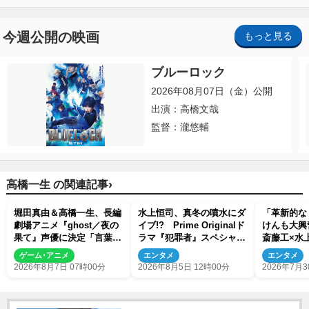
今週公開の映画
もっと見る
ブルーロック
2026年08月07日（金）公開
出演：高橋文哉
監督：瀧悠輔
›
高橋一生 の関連記事
堀田真由＆高橋一生、長編
水上恒司、真冬の噴水にダ
「革新的な
劇場アニメ『ghost／夜の
イブ!? Prime Originalド
けんも大興
果て』声優に決定「言葉に
ラマ『犯罪者』スペシャル
斎藤工×水
はできない沢山の感情を思
メイキング映像が公開
者』ビハイ
ゲーム･アニメ
エンタメ
エンタメ
い出しました」
解禁
2026年8月7日 07時00分
2026年8月5日 12時00分
2026年7月3