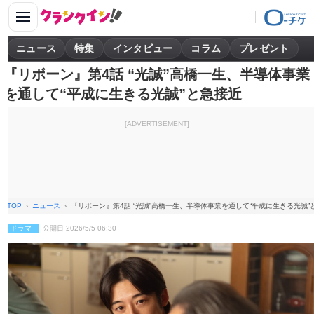
ニュース
特集
インタビュー
コラム
プレゼント
『リボーン』第4話 “光誠”高橋一生、半導体事業
を通して“平成に生きる光誠”と急接近
[ADVERTISEMENT]
TOP
ニュース
『リボーン』第4話 “光誠”高橋一生、半導体事業を通して“平成に生きる光誠”
ドラマ
公開日 2026/5/5 06:30