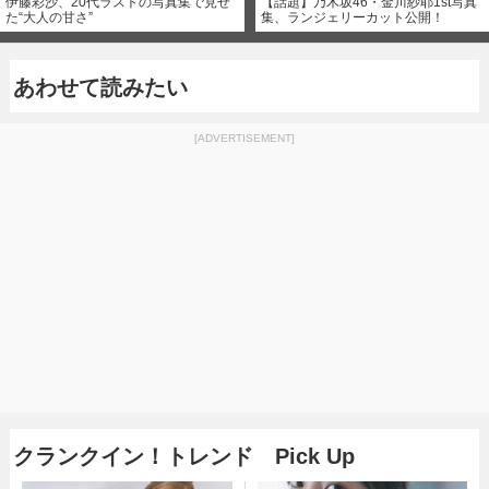
伊藤彩沙、20代ラストの写真集で見せ
【話題】乃木坂46・金川紗耶1st写真
た“大人の甘さ”
集、ランジェリーカット公開！
あわせて読みたい
[ADVERTISEMENT]
クランクイン！トレンド Pick Up