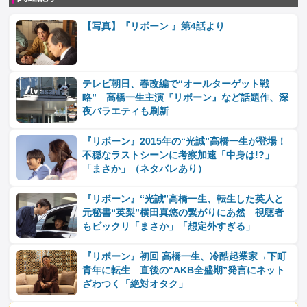
【写真】『リボーン 』第4話より
テレビ朝日、春改編で“オールターゲット戦
略” 高橋一生主演『リボーン』など話題作、深
夜バラエティも刷新
『リボーン』2015年の“光誠”高橋一生が登場！
不穏なラストシーンに考察加速「中身は!?」
「まさか」（ネタバレあり）
『リボーン』“光誠”高橋一生、転生した英人と
元秘書“英梨”横田真悠の繋がりにあ然 視聴者
もビックリ「まさか」「想定外すぎる」
『リボーン』初回 高橋一生、冷酷起業家→下町
青年に転生 直後の“AKB全盛期”発言にネット
ざわつく「絶対オタク」