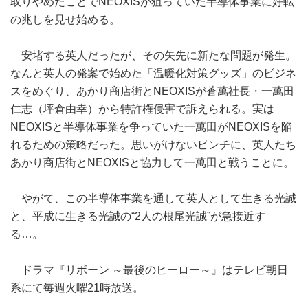
取りやめたことでNEOXISが狙っていた半導体事業に好転
の兆しを見せ始める。
安堵する英人だったが、その矢先に新たな問題が発生。
なんと英人の発案で始めた「温暖化対策グッズ」のビジネ
スをめぐり、あかり商店街とNEOXISが蒼萬社長・一萬田
仁志（坪倉由幸）から特許権侵害で訴えられる。実は
NEOXISと半導体事業を争っていた一萬田がNEOXISを陥
れるための策略だった。思いがけないピンチに、英人たち
あかり商店街とNEOXISと協力して一萬田と戦うことに。
やがて、この半導体事業を通して英人として生きる光誠
と、平成に生きる光誠の“2人の根尾光誠”が急接近す
る…。
ドラマ『リボーン ～最後のヒーロー～』はテレビ朝日
系にて毎週火曜21時放送。