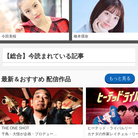
今田美桜
橋本環奈
【総合】今読まれている記事
最新＆おすすめ 配信作品
もっと見る
THE ONE SHOT
ヒーテッド・ライバルリー
千鳥・大悟が企画・プロデュー…
カナダの作家レイチェル・リ