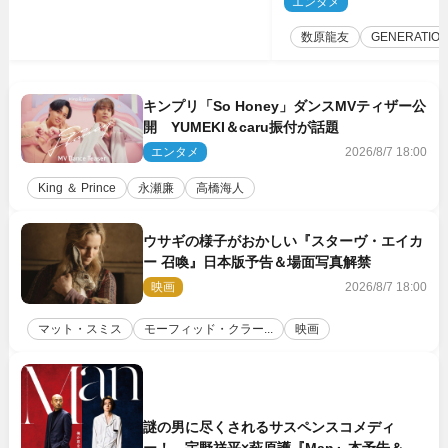
エンタメ
2
ば」
数原龍友
GENERATIO
キンプリ「So Honey」ダンスMVティザー公
開 YUMEKI＆caru振付が話題
エンタメ
2026/8/7 18:00
King ＆ Prince
永瀬廉
高橋海人
ウサギの様子がおかしい『スターヴ・エイカ
ー 召喚』日本版予告＆場面写真解禁
映画
2026/8/7 18:00
マット・スミス
モーフィッド・クラー...
映画
謎の男に尽くされるサスペンスコメディ