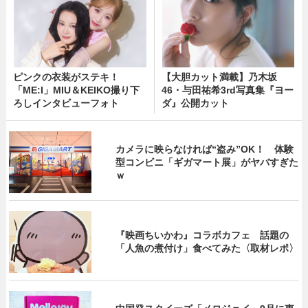
ピンクの衣装がステキ！
【大胆カット満載】乃木坂
「ME:I」MIU＆KEIKO撮り下
46・与田祐希3rd写真集『ヨー
ろしインタビューフォト
ダ』公開カット
カメラに映らなければ“盗み”OK！ 体験
型コンビニ「ギガマート展」がヤバすぎた
ｗ
『映画ちいかわ』コラボカフェ 話題の
「人魚の煮付け」食べてみた〈取材レポ〉