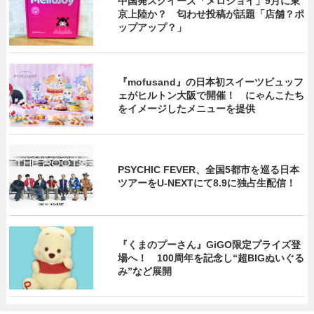
中国発スクイーズ「メロジョイ」9月に東
京上陸か？ 匂わせ投稿が話題「店舗？ポ
ップアップ？」
『mofusand』の日本初スイーツビュッフ
ェがヒルトン大阪で開催！ にゃんこたち
をイメージしたメニューを提供
PSYCHIC FEVER、全国5都市を巡る日本
ツアーをU‐NEXTにて8.9に独占生配信！
『くまのプーさん』GiGO限定プライズ登
場へ！ 100周年を記念し“超BIGぬいぐる
み”など展開