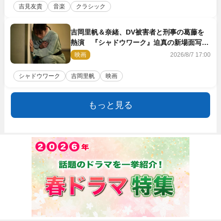
吉見友貴
音楽
クラシック
吉岡里帆＆奈緒、DV被害者と刑事の葛藤を
熱演 『シャドウワーク』迫真の新場面写真
公開
映画
2026/8/7 17:00
シャドウワーク
吉岡里帆
映画
もっと見る