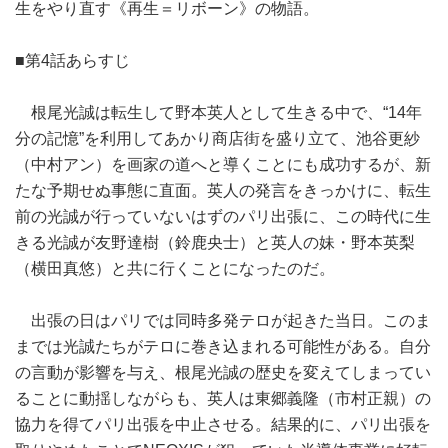
生をやり直す《再生＝リボーン》の物語。
■第4話あらすじ
根尾光誠は転生して野本英人として生きる中で、“14年
分の記憶”を利用してあかり商店街を盛り立て、池谷更紗
（中村アン）を画家の道へと導くことにも成功するが、新
たな予期せぬ事態に直面。英人の発言をきっかけに、転生
前の光誠が行っていないはずのパリ出張に、この時代に生
きる光誠が友野達樹（鈴鹿央士）と英人の妹・野本英梨
（横田真悠）と共に行くことになったのだ。
出張の日はパリでは同時多発テロが起きた当日。このま
までは光誠たちがテロに巻き込まれる可能性がある。自分
の言動が影響を与え、根尾光誠の歴史を変えてしまってい
ることに動揺しながらも、英人は東郷義隆（市村正親）の
協力を得てパリ出張を中止させる。結果的に、パリ出張を