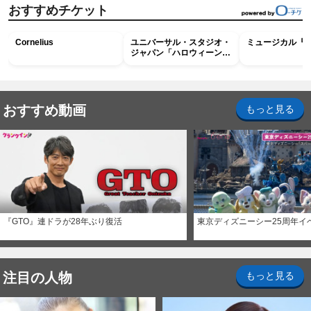
おすすめチケット
Cornelius
ユニバーサル・スタジオ・
ミュージカル『R
ジャパン「ハロウィーン・
ホラー・ナイト ～オール
ナイト～パス」
おすすめ動画
もっと見る
『GTO』連ドラが28年ぶり復活
東京ディズニーシー25周年イ
注目の人物
もっと見る