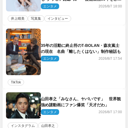
裸々に語る 27年ぶりに写真集発売
エンタメ
2026/8/7 18:00
井上晴美
写真集
インタビュー
35年の活動に終止符のT-BOLAN・森友嵐士
の現在 名曲「離したくはない」制作秘話も
エンタメ
2026/8/7 17:54
TikTok
山田孝之「みなさん、ヤバいです」 世界観
強め謎動画にファン爆笑「天才だわ」
エンタメ
2026/8/7 17:00
インスタグラム
山田孝之