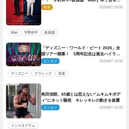
ー！ 宇野祥平×萩原護『Man』本予告＆新
ビジュアル解禁
映画
2026/8/7 18:00
Man
宇野祥平
萩原護
「ディズニー・ワールド・ビート 2026」全
国ツアー開幕！ 5周年記念は過去ハイライ
ト＆クルーズ旅を大満喫！【潜入レポート】
エンタメ
2026/8/7 18:00
ディズニー
クラシック
音楽
角田信朗、65歳とは思えない“ムキムキボデ
ィ”にネット騒然 キレッキレの動きを披露
エンタメ
2026/8/7 18:00
インスタグラム