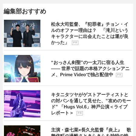
編集部おすすめ
松永大司監督、『犯罪者』チョン・イ
ルのオファー理由は？ 「滝川という
キャラクターに出会えたことは運が良
かった」
P R
“おっさん剣聖”の一太刀に宿る人生
―― 世界で話題の本格アクションアニ
メ、Prime Videoで独占配信中
P R
キタニタツヤがゲストアーティストと
の対バンを通して見せた、“攻めのモー
ド” 「Hugs Vol.6」神戸公演＜ライブ
レポート＞
P R
主演・森七菜×長久允監督『炎上』 歌
舞伎町の過酷さときらきらを独特の映