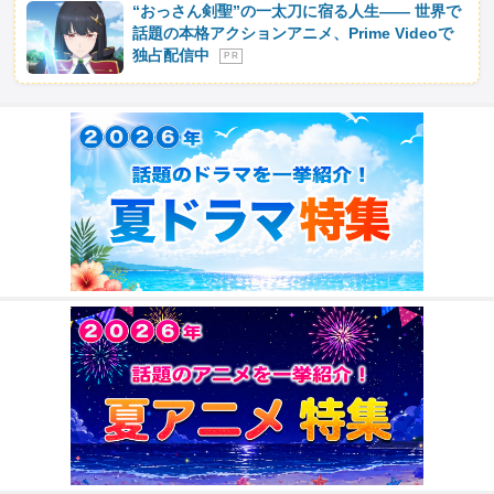
“おっさん剣聖”の一太刀に宿る人生―― 世界で
話題の本格アクションアニメ、Prime Videoで
独占配信中
P R