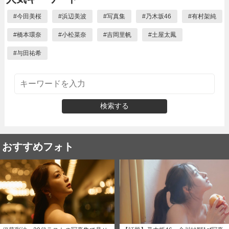
#
今田美桜
#
浜辺美波
#
写真集
#
乃木坂46
#
有村架純
#
橋本環奈
#
小松菜奈
#
吉岡里帆
#
土屋太鳳
#
与田祐希
検索する
おすすめフォト