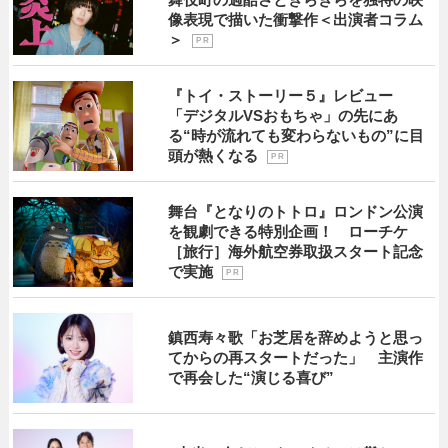
像表現で描いた衝撃作＜出演者コラム
＞
P R
『トイ・ストーリー５』レビュー
「デジタルVSおもちゃ」の先にあ
る“時が流れても変わらないもの”に目
頭が熱くなる
P R
舞台『となりのトトロ』ロンドン公演
を観劇できる特別企画！ ローチケ
［旅行］海外航空券取扱スタート記念
で実施
P R
鎮西寿々歌「お芝居を辞めようと思っ
てからの再スタートだった」 主演作
で再会した“演じる喜び”