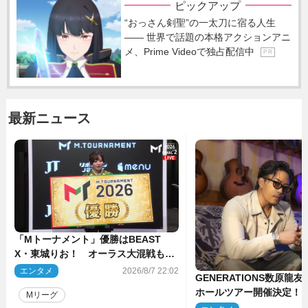
ピックアップ
“おっさん剣聖”の一太刀に宿る人生
―― 世界で話題の本格アクションアニ
メ、Prime Videoで独占配信中
P R
最新ニュース
「Mトーナメント」優勝はBEAST
X・東城りお！ オーラス大混戦も最
後は自ら和了って幕引き
エンタメ
2026/8/7 22:02
GENERATIONS数原龍
ホールツアー開催決定！
Mリーグ
た瞬間を、音に乗せてお