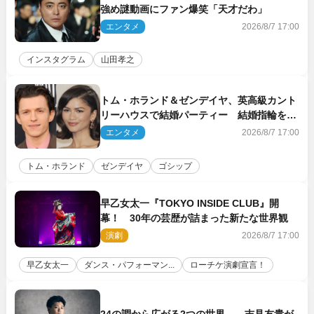
強め謎動画にファン爆笑「天才だわ」
エンタメ
2026/8/7 17:00
インスタグラム
山田孝之
トム・ホランド＆ゼンデイヤ、英高級カント
リーハウスで結婚パーティー 結婚指輪を身
に着けたトムも初キャッチ
エンタメ
2026/8/7 17:00
トム・ホランド
ゼンデイヤ
ゴシップ
早乙女太一『TOKYO INSIDE CLUB』開
幕！ 30年の芸歴が詰まった新たな世界観
演劇
2026/8/7 17:00
早乙女太一
ダンス・パフォーマン...
ローチケ演劇宣言！