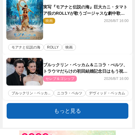
実写『モアナと伝説の海』巨大カニ・タマト
ア役のROLLYが歌うゴージャスな劇中歌
「シャイニー」本編映像解禁
映画
2026/8/7 16:00
モアナと伝説の海
ROLLY
映画
ブルックリン・ベッカム＆ニコラ・ぺルツ、
トラウマだらけの初回結婚記念日はもう祝わ
ない
セレブ＆ゴシップ
2026/8/7 16:00
ブルックリン・ベッカ...
ニコラ・ペルツ
デヴィッド・ベッカム
もっと見る