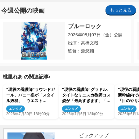
今週公開の映画
もっと見る
ブルーロック
2026年08月07日（金）公開
出演：高橋文哉
監督：瀧悠輔
›
桃里れあ の関連記事
“現役の看護師”ラウンドガ
“現役の看護師”グラドル、
“現役の看
ール、バニー姿が「スタイ
タイトなミニスカ教師コス
新幹線内で
ル抜群」 ウエスト
姿が「最高すぎます」「授
「目のやり
58cm グラビアでも活躍
業に集中できない」とネッ
う」「スタ
エンタメ
エンタメ
エンタメ
中
ト衝撃
エスト58c
2026年7月30日 18時00分
2026年7月5日 18時00分
2026年6月1
ピックアップ