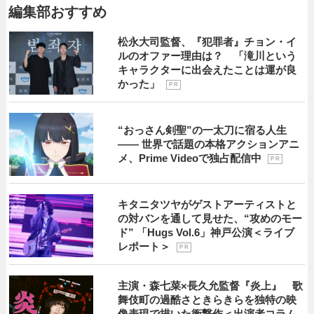
編集部おすすめ
松永大司監督、『犯罪者』チョン・イ
ルのオファー理由は？ 「滝川という
キャラクターに出会えたことは運が良
かった」
P R
“おっさん剣聖”の一太刀に宿る人生
―― 世界で話題の本格アクションアニ
メ、Prime Videoで独占配信中
P R
キタニタツヤがゲストアーティストと
の対バンを通して見せた、“攻めのモー
ド” 「Hugs Vol.6」神戸公演＜ライブ
レポート＞
P R
主演・森七菜×長久允監督『炎上』 歌
舞伎町の過酷さときらきらを独特の映
像表現で描いた衝撃作＜出演者コラム