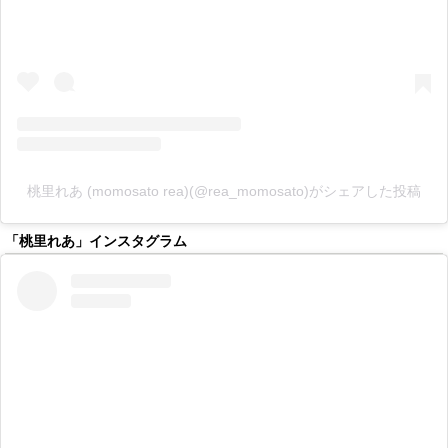
桃里れあ (momosato rea)(@rea_momosato)がシェアした投稿
「桃里れあ」インスタグラム