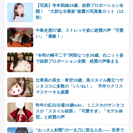
【写真】寺本莉緒24歳、抜群プロポーション全
開！ “大胆な水着姿”披露の写真集カット（12
枚）
中島史恵57歳、ストレッチ姿に絶賛の声「可愛
い」「素敵！」
“令和の峰不二子”阿部なつき26歳、白ニット姿
で抜群プロポーション全開 絶賛の声集まる
辻希美の長女・希空18歳、美スタイル際立つサ
ンタコスに多数の「いいね！」 手作りクリス
マスケーキも披露
昨年の紅白出場16歳tuki.、ミニスカのサンタコ
スが「スタイル抜群」「可愛すぎ」「モデル体
型」と絶賛の声
“おっさん剣聖”の一太刀に宿る人生―― 世界で