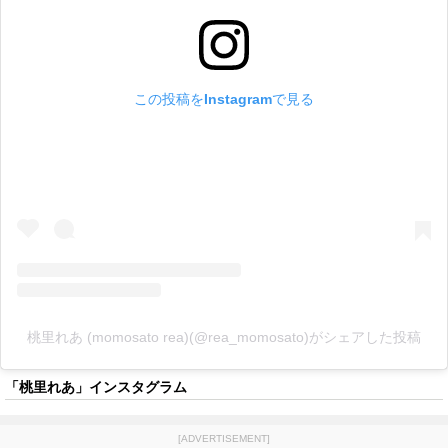
この投稿をInstagramで見る
桃里れあ (momosato rea)(@rea_momosato)がシェアした投稿
「桃里れあ」インスタグラム
[ADVERTISEMENT]