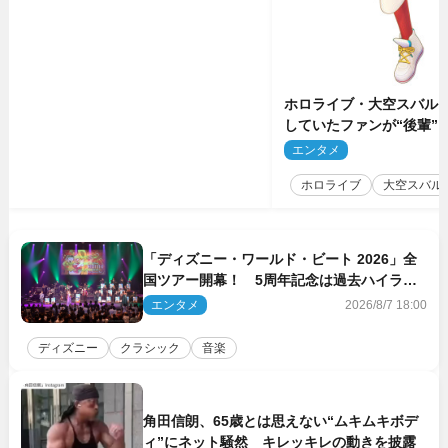
ホロライブ・大空スバル
していたファンが“後輩”
もしかしてあのときの？
エンタメ
2
ホロライブ
大空スバル
「ディズニー・ワールド・ビート 2026」全
国ツアー開幕！ 5周年記念は過去ハイライ
ト＆クルーズ旅を大満喫！【潜入レポート】
エンタメ
2026/8/7 18:00
ディズニー
クラシック
音楽
角田信朗、65歳とは思えない“ムキムキボデ
ィ”にネット騒然 キレッキレの動きを披露