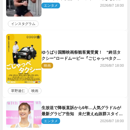
エンタメ
2026/8/7 18:00
インスタグラム
ゆうばり国際映画祭観客賞受賞！ “終活タ
クシー”ロードムービー『ごじゃっぺタクシ
ー』10月公開＆予告解禁
映画
2026/8/7 18:00
草野速仁
映画
生放送で降板直訴から6年…人気グラドルが
最新グラビア告知 未だ衰えぬ抜群スタイル
に反響
エンタメ
2026/8/7 18:00