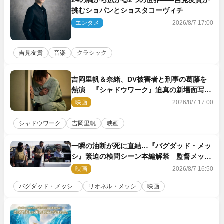
24の調から広がる2つの世界――吉見友貴が
挑むショパンとショスタコーヴィチ
エンタメ
2026/8/7 17:00
吉見友貴
音楽
クラシック
吉岡里帆＆奈緒、DV被害者と刑事の葛藤を
熱演 『シャドウワーク』迫真の新場面写真
公開
映画
2026/8/7 17:00
シャドウワーク
吉岡里帆
映画
一瞬の油断が死に直結…『バグダッド・メッ
シ』緊迫の検問シーン本編解禁 監督メッセ
ージも到着
映画
2026/8/7 16:50
バグダッド・メッシ...
リオネル・メッシ
映画