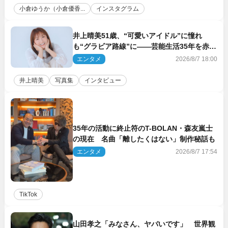
小倉ゆうか（小倉優香...
インスタグラム
井上晴美51歳、“可愛いアイドル”に憧れ
も“グラビア路線”に――芸能生活35年を赤
裸々に語る 27年ぶりに写真集発売
エンタメ
2026/8/7 18:00
井上晴美
写真集
インタビュー
35年の活動に終止符のT-BOLAN・森友嵐士
の現在 名曲「離したくはない」制作秘話も
エンタメ
2026/8/7 17:54
TikTok
山田孝之「みなさん、ヤバいです」 世界観