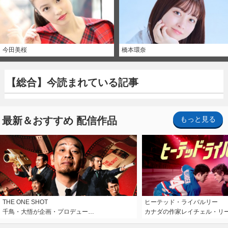
今田美桜
橋本環奈
【総合】今読まれている記事
最新＆おすすめ 配信作品
もっと見る
THE ONE SHOT
ヒーテッド・ライバルリー
千鳥・大悟が企画・プロデュー…
カナダの作家レイチェル・リ