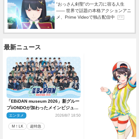
“おっさん剣聖”の一太刀に宿る人生
―― 世界で話題の本格アクションアニ
メ、Prime Videoで独占配信中
P R
最新ニュース
「EBiDAN museum 2026」新グルー
プiiONDOが加わったメインビジュア
ル公開！ 開催記念グッズラインナッ
エンタメ
2026/8/7 18:50
プも
M！LK
超特急