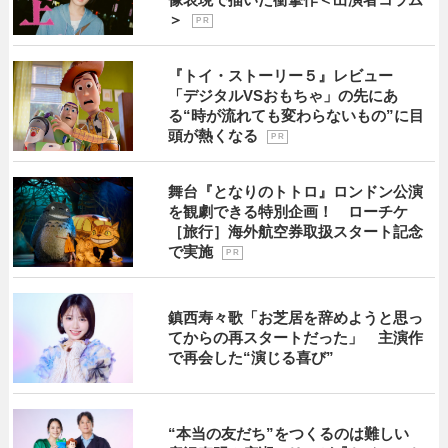
＞
P R
『トイ・ストーリー５』レビュー
「デジタルVSおもちゃ」の先にあ
る“時が流れても変わらないもの”に目
頭が熱くなる
P R
舞台『となりのトトロ』ロンドン公演
を観劇できる特別企画！ ローチケ
［旅行］海外航空券取扱スタート記念
で実施
P R
鎮西寿々歌「お芝居を辞めようと思っ
てからの再スタートだった」 主演作
で再会した“演じる喜び”
“本当の友だち”をつくるのは難しい