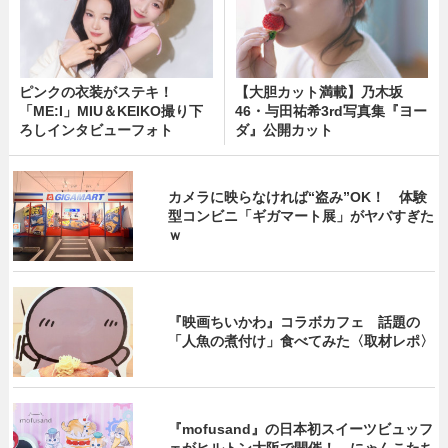
ピンクの衣装がステキ！
【大胆カット満載】乃木坂
「ME:I」MIU＆KEIKO撮り下
46・与田祐希3rd写真集『ヨー
ろしインタビューフォト
ダ』公開カット
カメラに映らなければ“盗み”OK！ 体験
型コンビニ「ギガマート展」がヤバすぎた
ｗ
『映画ちいかわ』コラボカフェ 話題の
「人魚の煮付け」食べてみた〈取材レポ〉
『mofusand』の日本初スイーツビュッフ
ェがヒルトン大阪で開催！ にゃんこたち