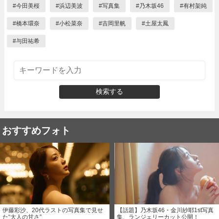
#
今田美桜
#
浜辺美波
#
写真集
#
乃木坂46
#
有村架純
#
橋本環奈
#
小松菜奈
#
吉岡里帆
#
土屋太鳳
#
与田祐希
検索する
おすすめフォト
伊藤彩沙、20代ラストの写真集で見せ
【話題】乃木坂46・金川紗耶1st写真
た“大人の甘さ”
集、ランジェリーカット公開！