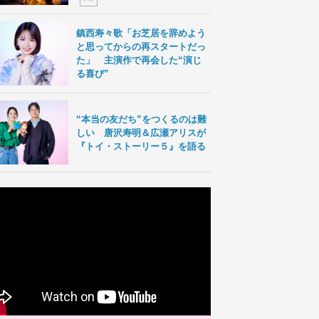
鎮西寿々歌「お芝居を辞めよう
と思ってからの再スタートだっ
た」 主演作で再会した“演じ
る喜び”
“本当の友だち”をつくるのは難
しい 唐沢寿明＆広瀬アリスが
『トイ・ストーリー５』を語る