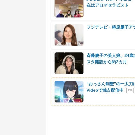
在はアロマセラピスト
フジテレビ・椿原慶子ア
斉藤慶子の美人娘、24
スタ開設から約2カ月
“おっさん剣聖”の一太刀
Videoで独占配信中
P R