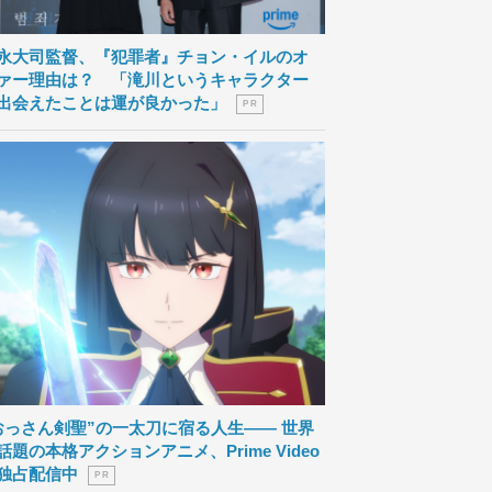
永大司監督、『犯罪者』チョン・イルのオ
ァー理由は？ 「滝川というキャラクター
出会えたことは運が良かった」
P R
おっさん剣聖”の一太刀に宿る人生―― 世界
話題の本格アクションアニメ、Prime Video
独占配信中
P R