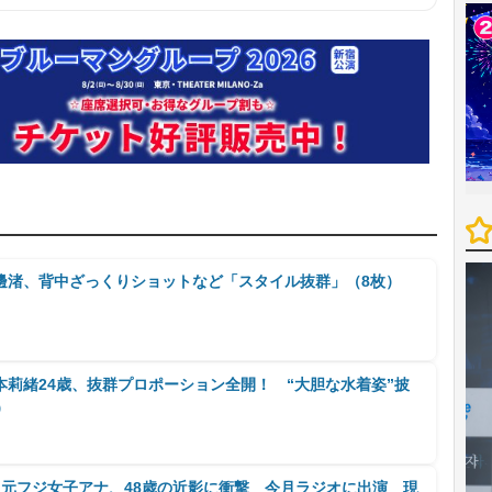
邊渚、背中ざっくりショットなど「スタイル抜群」（8枚）
莉緒24歳、抜群プロポーション全開！ “大胆な水着姿”披
）
・元フジ女子アナ、48歳の近影に衝撃 今月ラジオに出演 現