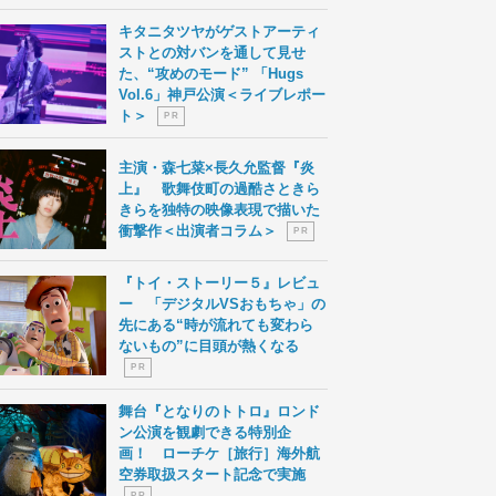
キタニタツヤがゲストアーティ
ストとの対バンを通して見せ
た、“攻めのモード” 「Hugs
Vol.6」神戸公演＜ライブレポー
ト＞
P R
主演・森七菜×長久允監督『炎
上』 歌舞伎町の過酷さときら
きらを独特の映像表現で描いた
衝撃作＜出演者コラム＞
P R
『トイ・ストーリー５』レビュ
ー 「デジタルVSおもちゃ」の
先にある“時が流れても変わら
ないもの”に目頭が熱くなる
P R
舞台『となりのトトロ』ロンド
ン公演を観劇できる特別企
画！ ローチケ［旅行］海外航
空券取扱スタート記念で実施
P R