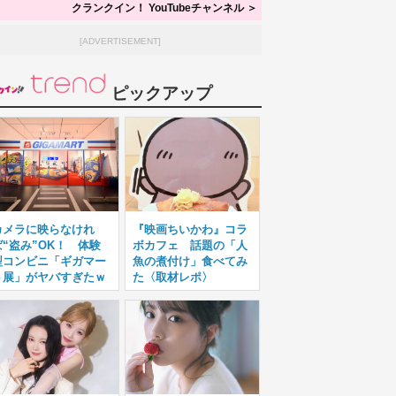
クランクイン！ YouTubeチャンネル ＞
[ADVERTISEMENT]
ピックアップ
カメラに映らなけれ
『映画ちいかわ』コラ
ば“盗み”OK！ 体験
ボカフェ 話題の「人
型コンビニ「ギガマー
魚の煮付け」食べてみ
ト展」がヤバすぎたｗ
た〈取材レポ〉