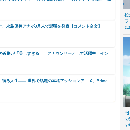
松
フ
ナ、永島優美アナが3月末で退職を発表【コメント全文】
に
歳の近影が「美しすぎる」 アナウンサーとして活躍中 イン
に宿る人生―― 世界で話題の本格アクションアニメ、Prime
“
で
で