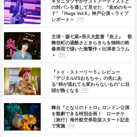
キタニタツヤがゲストアーティストと
の対バンを通して見せた、“攻めのモー
ド” 「Hugs Vol.6」神戸公演＜ライブ
レポート＞
P R
主演・森七菜×長久允監督『炎上』 歌
舞伎町の過酷さときらきらを独特の映
像表現で描いた衝撃作＜出演者コラム
＞
P R
『トイ・ストーリー５』レビュー
「デジタルVSおもちゃ」の先にあ
る“時が流れても変わらないもの”に目
頭が熱くなる
P R
舞台『となりのトトロ』ロンドン公演
を観劇できる特別企画！ ローチケ
［旅行］海外航空券取扱スタート記念
で実施
P R