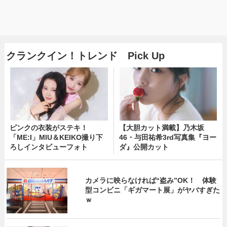
クランクイン！トレンド Pick Up
ピンクの衣装がステキ！
【大胆カット満載】乃木坂
「ME:I」MIU＆KEIKO撮り下
46・与田祐希3rd写真集『ヨー
ろしインタビューフォト
ダ』公開カット
カメラに映らなければ“盗み”OK！ 体験
型コンビニ「ギガマート展」がヤバすぎた
ｗ