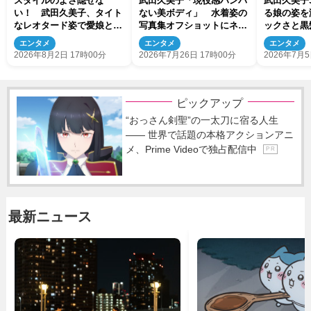
スタイルのよさ隠せな
武田久美子「現役感ハンパ
武田久美子
い！ 武田久美子、タイト
ない美ボディ」 水着姿の
る娘の姿を
なレオタード姿で愛娘と2
写真集オフショットにネッ
ックさと黒
ショットに反響
ト歓喜！
す」
エンタメ
エンタメ
エンタメ
2026年8月2日 17時00分
2026年7月26日 17時00分
2026年7月5
ピックアップ
“おっさん剣聖”の一太刀に宿る人生
―― 世界で話題の本格アクションアニ
メ、Prime Videoで独占配信中
P R
最新ニュース