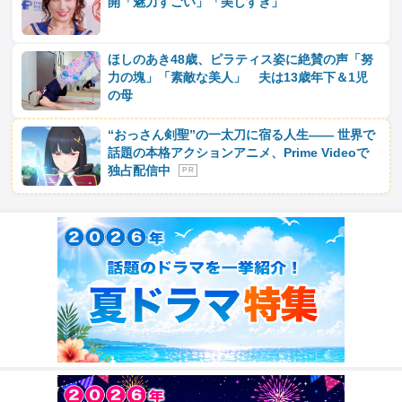
開「魅力すごい」「美しすぎ」
ほしのあき48歳、ピラティス姿に絶賛の声「努
力の塊」「素敵な美人」 夫は13歳年下＆1児
の母
“おっさん剣聖”の一太刀に宿る人生―― 世界で
話題の本格アクションアニメ、Prime Videoで
独占配信中
P R