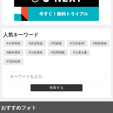
人気キーワード
#
今田美桜
#
浜辺美波
#
写真集
#
乃木坂46
#
有村架純
#
橋本環奈
#
小松菜奈
#
吉岡里帆
#
土屋太鳳
#
与田祐希
検索する
おすすめフォト