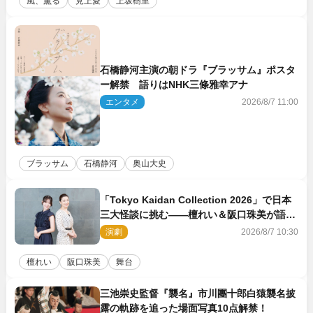
風、薫る
見上愛
上坂樹里
石橋静河主演の朝ドラ『ブラッサム』ポスタ
ー解禁 語りはNHK三條雅幸アナ
エンタメ
2026/8/7 11:00
ブラッサム
石橋静河
奥山大史
「Tokyo Kaidan Collection 2026」で日本
三大怪談に挑む――檀れい＆阪口珠美が語る
「牡丹灯籠」の新たな魅力
演劇
2026/8/7 10:30
檀れい
阪口珠美
舞台
三池崇史監督『襲名』市川團十郎白猿襲名披
露の軌跡を追った場面写真10点解禁！