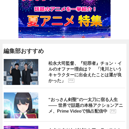
編集部おすすめ
松永大司監督、『犯罪者』チョン・イ
ルのオファー理由は？ 「滝川という
キャラクターに出会えたことは運が良
かった」
P R
“おっさん剣聖”の一太刀に宿る人生
―― 世界で話題の本格アクションアニ
メ、Prime Videoで独占配信中
P R