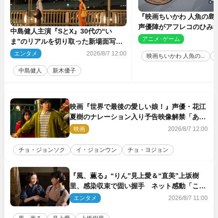
『映画ちいかわ 人魚の島
声優陣がアフレコのひみ
中島健人主演『SとX』30代の“い
を解説！ 新カットも到
アニメ･ゲーム
2
ま”のリアルを切り取った新場面写真
5点解禁
エンタメ
2026/8/7 12:00
映画ちいかわ 人魚の...
中島健人
新木優子
映画『世界で最後の愛しい娘！』声優・花江
夏樹のナレーション入り予告映像解禁「あふ
れ出る温かさに涙が止まらない！」
映画
2026/8/7 12:00
チョ・ジョンソク
イ・ジョンウン
チョ・ヨジョン
『風、薫る』“りん”見上愛＆“直美”上坂樹
里、感染収束で固い握手 ネット感動「この
バディは最強」「アツい」
エンタメ
2026/8/7 11:00