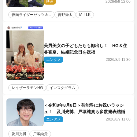
バン インフィニティ』オフショット到着
映画
2026/8/9 12:00
仮面ライダーゼッツ＆...
曽野舜太
M！LK
美男美女の子どもたちも顔出し！ HG＆住
谷杏奈、結婚記念日を祝福
エンタメ
2026/8/9 11:30
レイザーラモンHG
インスタグラム
＜令和8年8月8日＞芸能界にお祝いラッシ
ュ！ 及川光博、戸塚純貴ら多数発表結婚
エンタメ
2026/8/9 11:00
及川光博
戸塚純貴