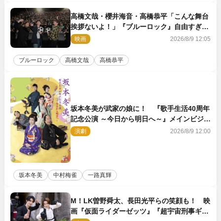
高橋文哉・櫻井海音・高橋恭平「こんな舞台
挨拶ないよ！」『ブルーロック』自由すぎる
イベントレポート
映画
2026/8/9 12:05
ブルーロック
高橋文哉
高橋恭平
坂本冬美が武家の娘に！ 『歌手生活40周年
記念公演 ～今日から明日へ～』メインビジュ
アル公開
演劇
2026/8/9 12:00
坂本冬美
中村梅雀
一路真輝
M！LK曽野舜太、長田光平らの笑顔も！ 映
画『仮面ライダーゼッツ』『超宇宙刑事ギャ