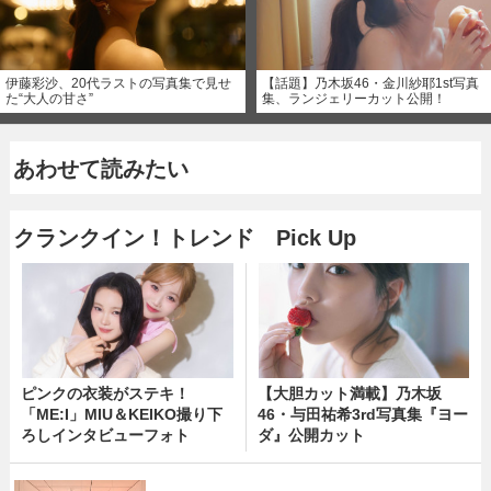
伊藤彩沙、20代ラストの写真集で見せ
【話題】乃木坂46・金川紗耶1st写真
た“大人の甘さ”
集、ランジェリーカット公開！
あわせて読みたい
クランクイン！トレンド Pick Up
ピンクの衣装がステキ！
【大胆カット満載】乃木坂
「ME:I」MIU＆KEIKO撮り下
46・与田祐希3rd写真集『ヨー
ろしインタビューフォト
ダ』公開カット