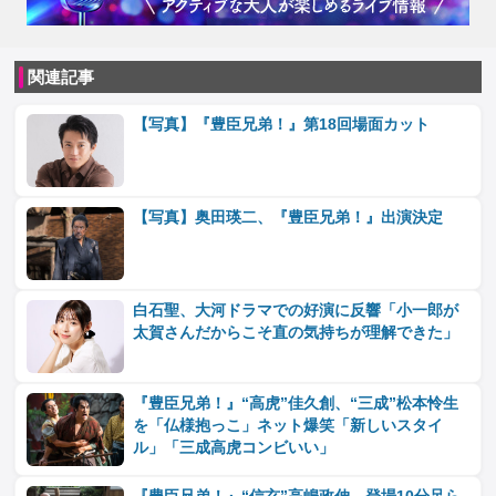
関連記事
【写真】『豊臣兄弟！』第18回場面カット
【写真】奥田瑛二、『豊臣兄弟！』出演決定
白石聖、大河ドラマでの好演に反響「小一郎が
太賀さんだからこそ直の気持ちが理解できた」
『豊臣兄弟！』“高虎”佳久創、“三成”松本怜生
を「仏様抱っこ」ネット爆笑「新しいスタイ
ル」「三成高虎コンビいい」