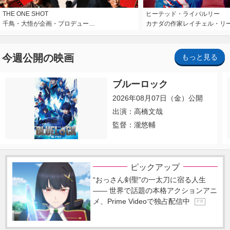
THE ONE SHOT
ヒーテッド・ライバルリー
千鳥・大悟が企画・プロデュー…
カナダの作家レイチェル・リ
今週公開の映画
もっと見る
ブルーロック
2026年08月07日（金）公開
出演：高橋文哉
監督：瀧悠輔
ピックアップ
“おっさん剣聖”の一太刀に宿る人生
―― 世界で話題の本格アクションアニ
メ、Prime Videoで独占配信中
P R