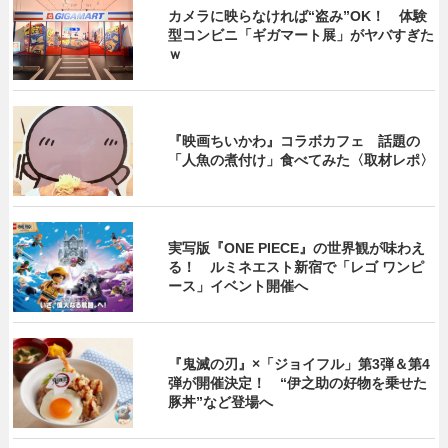
カメラに映らなければ“盗み”OK！ 体験
型コンビニ「ギガマート展」がヤバすぎた
ｗ
『映画ちいかわ』コラボカフェ 話題の
「人魚の煮付け」食べてみた〈取材レポ〉
実写版『ONE PIECE』の世界観が味わえ
る！ ルミネエスト新宿で「レゴ ワンピ
ース」イベント開催へ
『鬼滅の刃』×「ジョイフル」第3弾＆第4
弾が開催決定！ “伊之助の好物を乗せた
豚丼”など登場へ