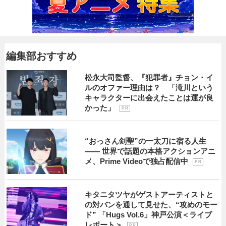
編集部おすすめ
松永大司監督、『犯罪者』チョン・イ
ルのオファー理由は？ 「滝川という
キャラクターに出会えたことは運が良
かった」
P R
“おっさん剣聖”の一太刀に宿る人生
―― 世界で話題の本格アクションアニ
メ、Prime Videoで独占配信中
P R
キタニタツヤがゲストアーティストと
の対バンを通して見せた、“攻めのモー
ド” 「Hugs Vol.6」神戸公演＜ライブ
レポート＞
P R