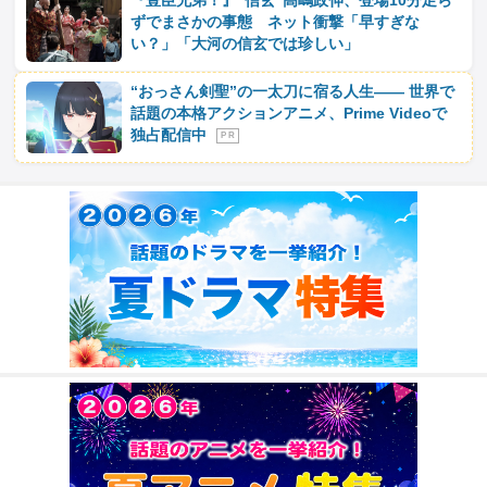
『豊臣兄弟！』“信玄”高嶋政伸、登場10分足ら
ずでまさかの事態 ネット衝撃「早すぎな
い？」「大河の信玄では珍しい」
“おっさん剣聖”の一太刀に宿る人生―― 世界で
話題の本格アクションアニメ、Prime Videoで
独占配信中
P R