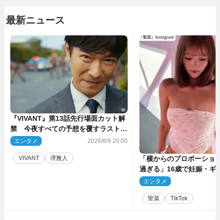
最新ニュース
『VIVANT』第13話先行場面カット解
禁 今夜すべての予想を覆すラストシ
ーンが…
エンタメ
2026/8/9 20:00
VIVANT
堺雅人
「横からのプロポーショ
過ぎる」16歳で妊娠・ギ
ル、最新投稿にネット衝
エンタメ
2
る」
聖菜
TikTok