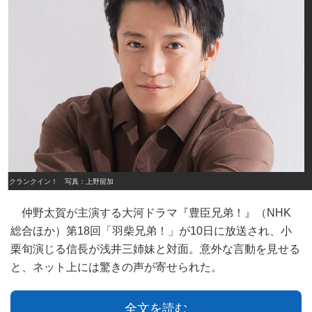
クランクイン！ 写真：上野留加
仲野太賀が主演する大河ドラマ『豊臣兄弟！』（NHK
総合ほか）第18回「羽柴兄弟！」が10日に放送され、小
栗旬演じる信長が浅井三姉妹と対面。意外な言動を見せる
と、ネット上には驚きの声が寄せられた。
全文を読む