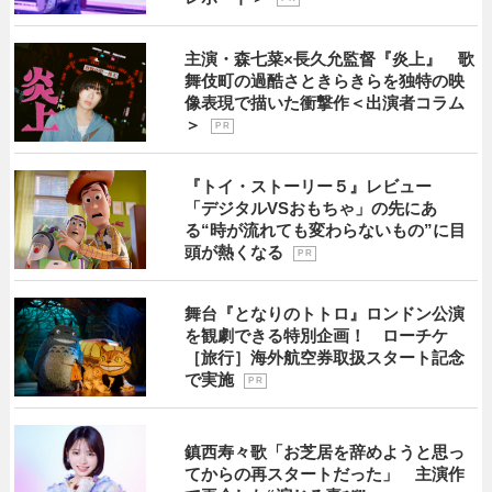
主演・森七菜×長久允監督『炎上』 歌
舞伎町の過酷さときらきらを独特の映
像表現で描いた衝撃作＜出演者コラム
＞
P R
『トイ・ストーリー５』レビュー
「デジタルVSおもちゃ」の先にあ
る“時が流れても変わらないもの”に目
頭が熱くなる
P R
舞台『となりのトトロ』ロンドン公演
を観劇できる特別企画！ ローチケ
［旅行］海外航空券取扱スタート記念
で実施
P R
鎮西寿々歌「お芝居を辞めようと思っ
てからの再スタートだった」 主演作