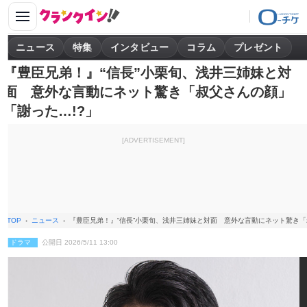
ニュース
特集
インタビュー
コラム
プレゼント
『豊臣兄弟！』“信長”小栗旬、浅井三姉妹と対
面 意外な言動にネット驚き「叔父さんの顔」
「謝った…!?」
[ADVERTISEMENT]
TOP
ニュース
『豊臣兄弟！』“信長”小栗旬、浅井三姉妹と対面 意外な言動にネット驚き「
ドラマ
公開日 2026/5/11 13:00