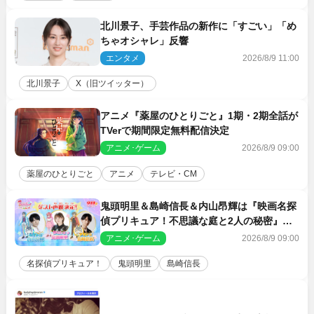
北川景子、手芸作品の新作に「すごい」「め
ちゃオシャレ」反響
エンタメ
2026/8/9 11:00
北川景子
X（旧ツイッター）
アニメ『薬屋のひとりごと』1期・2期全話が
TVerで期間限定無料配信決定
アニメ･ゲーム
2026/8/9 09:00
薬屋のひとりごと
アニメ
テレビ・CM
鬼頭明里＆島崎信長＆内山昂輝は『映画名探
偵プリキュア！不思議な庭と2人の秘密』ゲ
スト声優に決定
アニメ･ゲーム
2026/8/9 09:00
名探偵プリキュア！
鬼頭明里
島崎信長