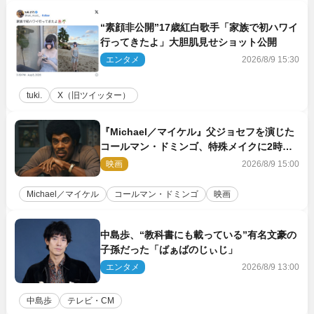
“素顔非公開”17歳紅白歌手「家族で初ハワイ
行ってきたよ」大胆肌見せショット公開
エンタメ
2026/8/9 15:30
tuki.
X（旧ツイッター）
『Michael／マイケル』父ジョセフを演じた
コールマン・ドミンゴ、特殊メイクに2時間
半かかっていた
映画
2026/8/9 15:00
Michael／マイケル
コールマン・ドミンゴ
映画
中島歩、“教科書にも載っている”有名文豪の
子孫だった「ばぁばのじぃじ」
エンタメ
2026/8/9 13:00
中島歩
テレビ・CM