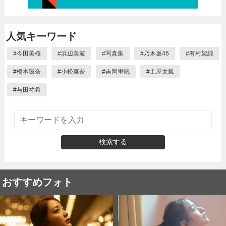
人気キーワード
#
今田美桜
#
浜辺美波
#
写真集
#
乃木坂46
#
有村架純
#
橋本環奈
#
小松菜奈
#
吉岡里帆
#
土屋太鳳
#
与田祐希
検索する
おすすめフォト