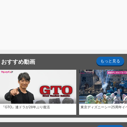
おすすめ動画
もっと見る
『GTO』連ドラが28年ぶり復活
東京ディズニーシー25周年イ