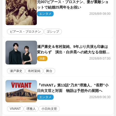
元007ピアース・ブロスナン、妻が素敵ショ
ットで結婚25周年をお祝い
エンタメ
2026/8/9 08:00
ピアース・ブロスナン
ゴシップ
瀬戸康史＆有村架純、9年ぶり共演も印象は
変わらず 演出・白井晃への絶大なる信頼を
胸に舞台『キュー』に挑む
演劇
2026/8/9 07:00
瀬戸康史
有村架純
舞台
『VIVANT』第13話“乃木”堺雅人、“長野”小
日向文世と対面 物語は予想外の展開へ
エンタメ
2026/8/9 06:30
VIVANT
堺雅人
小日向文世