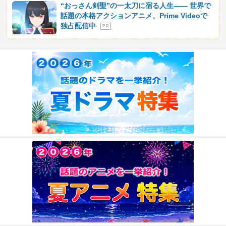
“おっさん剣聖”の一太刀に宿る人生―― 世界で
話題の本格アクションアニメ、Prime Videoで
独占配信中
P R