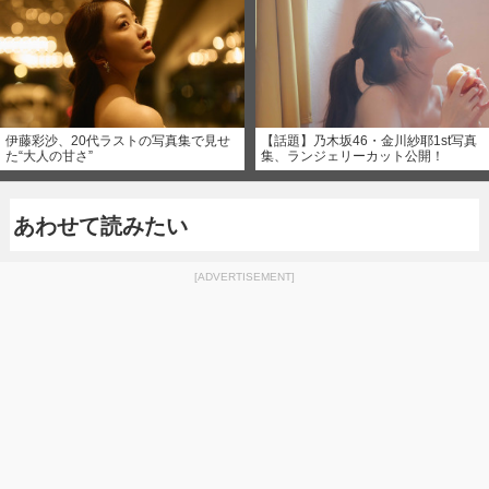
伊藤彩沙、20代ラストの写真集で見せ
【話題】乃木坂46・金川紗耶1st写真
た“大人の甘さ”
集、ランジェリーカット公開！
あわせて読みたい
[ADVERTISEMENT]