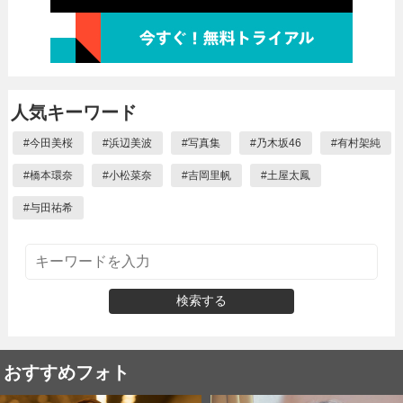
人気キーワード
#
今田美桜
#
浜辺美波
#
写真集
#
乃木坂46
#
有村架純
#
橋本環奈
#
小松菜奈
#
吉岡里帆
#
土屋太鳳
#
与田祐希
検索する
おすすめフォト