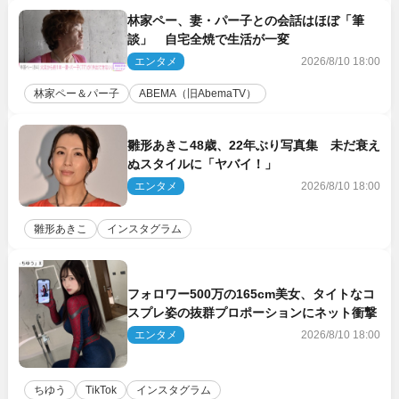
林家ペー、妻・パー子との会話はほぼ「筆
談」 自宅全焼で生活が一変
エンタメ
2026/8/10 18:00
林家ペー＆パー子
ABEMA（旧AbemaTV）
雛形あきこ48歳、22年ぶり写真集 未だ衰え
ぬスタイルに「ヤバイ！」
エンタメ
2026/8/10 18:00
雛形あきこ
インスタグラム
フォロワー500万の165cm美女、タイトなコ
スプレ姿の抜群プロポーションにネット衝撃
エンタメ
2026/8/10 18:00
ちゆう
TikTok
インスタグラム