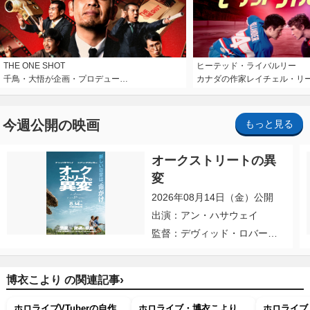
THE ONE SHOT
ヒーテッド・ライバルリー
千鳥・大悟が企画・プロデュー…
カナダの作家レイチェル・リ
今週公開の映画
もっと見る
オークストリートの異
変
2026年08月14日（金）公開
出演：アン・ハサウェイ
監督：デヴィッド・ロバー
ト・ミッチェル
›
博衣こより の関連記事
ホロライブVTuberの自作
ホロライブ・博衣こより、
ホロライブ