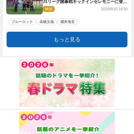
J1リーグ開幕戦キックインセレモニーに登場
＆喜びの声到着
映画
2026/8/10 16:50
ブルーロック
高橋文哉
櫻井海音
もっと見る