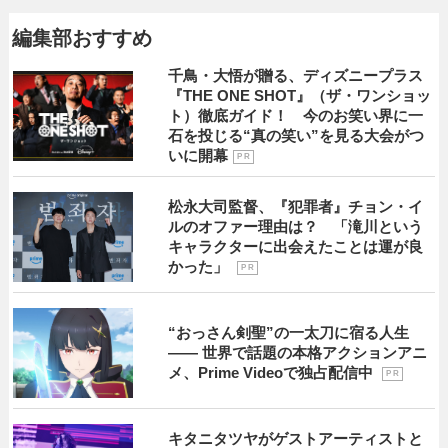
編集部おすすめ
千鳥・大悟が贈る、ディズニープラス
『THE ONE SHOT』（ザ・ワンショッ
ト）徹底ガイド！ 今のお笑い界に一
石を投じる“真の笑い”を見る大会がつ
いに開幕
P R
松永大司監督、『犯罪者』チョン・イ
ルのオファー理由は？ 「滝川という
キャラクターに出会えたことは運が良
かった」
P R
“おっさん剣聖”の一太刀に宿る人生
―― 世界で話題の本格アクションアニ
メ、Prime Videoで独占配信中
P R
キタニタツヤがゲストアーティストと