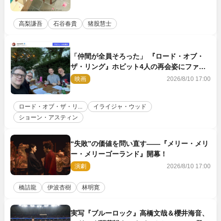
高梨謙吾
石谷春貴
猪股慧士
「仲間が全員そろった」 『ロード・オブ・
ザ・リング』ホビット4人の再会姿にファン
感激
映画
2026/8/10 17:00
ロード・オブ・ザ・リ...
イライジャ・ウッド
ショーン・アスティン
“失敗”の価値を問い直す――『メリー・メリ
ー・メリーゴーランド』開幕！
演劇
2026/8/10 17:00
橋詰龍
伊波杏樹
林明寛
実写『ブルーロック』高橋文哉＆櫻井海音、