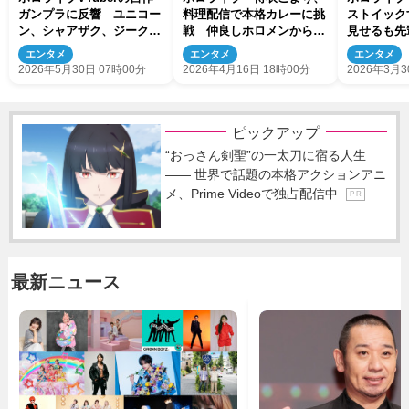
ガンプラに反響 ユニコー
料理配信で本格カレーに挑
ストイック
ン、シャアザク、ジークア
戦 仲良しホロメンからの
見せるも先
クスも「バチイケにかっこ
評価は「星2つ！」
止「ちょっ
エンタメ
エンタメ
エンタメ
いい」
ださい」
2026年5月30日 07時00分
2026年4月16日 18時00分
2026年3月3
ピックアップ
“おっさん剣聖”の一太刀に宿る人生
―― 世界で話題の本格アクションアニ
メ、Prime Videoで独占配信中
P R
最新ニュース