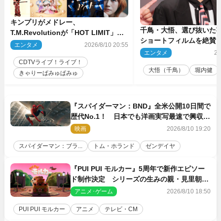
キンプリがメドレー、
千鳥・大悟、選び抜いた芸
T.M.Revolutionが「HOT LIMIT」披
ショートフィルムを絶賛
露 来週の『CDTVライブ！ライ
エンタメ
2026/8/10 20:55
話とか来るんじゃない？
ブ！』
エンタメ
20
間もいました」
CDTVライブ！ライブ！
大悟（千鳥）
堀内健
きゃりーぱみゅぱみゅ
『スパイダーマン：BND』全米公開10日間で
歴代No.1！ 日本でも洋画実写最速で興収
30億円突破
映画
2026/8/10 19:20
スパイダーマン：ブラ...
トム・ホランド
ゼンデイヤ
『PUI PUI モルカー』5周年で新作エピソー
ド制作決定 シリーズの生みの親・見里朝希
監督が復帰
アニメ･ゲーム
2026/8/10 18:50
PUI PUI モルカー
アニメ
テレビ・CM