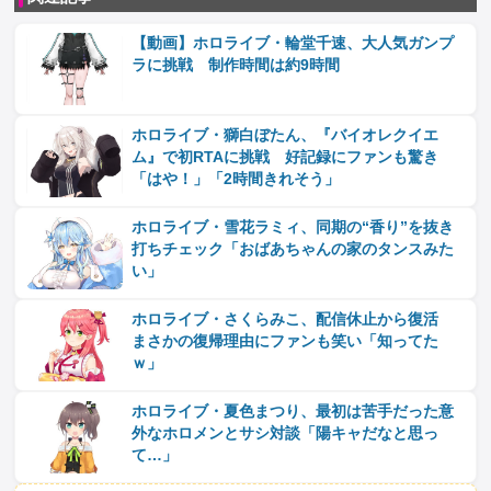
【動画】ホロライブ・輪堂千速、大人気ガンプ
ラに挑戦 制作時間は約9時間
ホロライブ・獅白ぼたん、『バイオレクイエ
ム』で初RTAに挑戦 好記録にファンも驚き
「はや！」「2時間きれそう」
ホロライブ・雪花ラミィ、同期の“香り”を抜き
打ちチェック「おばあちゃんの家のタンスみた
い」
ホロライブ・さくらみこ、配信休止から復活
まさかの復帰理由にファンも笑い「知ってた
ｗ」
ホロライブ・夏色まつり、最初は苦手だった意
外なホロメンとサシ対談「陽キャだなと思っ
て…」