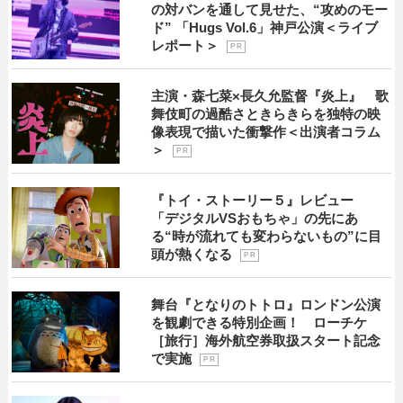
の対バンを通して見せた、“攻めのモー
ド” 「Hugs Vol.6」神戸公演＜ライブ
レポート＞
P R
主演・森七菜×長久允監督『炎上』 歌
舞伎町の過酷さときらきらを独特の映
像表現で描いた衝撃作＜出演者コラム
＞
P R
『トイ・ストーリー５』レビュー
「デジタルVSおもちゃ」の先にあ
る“時が流れても変わらないもの”に目
頭が熱くなる
P R
舞台『となりのトトロ』ロンドン公演
を観劇できる特別企画！ ローチケ
［旅行］海外航空券取扱スタート記念
で実施
P R