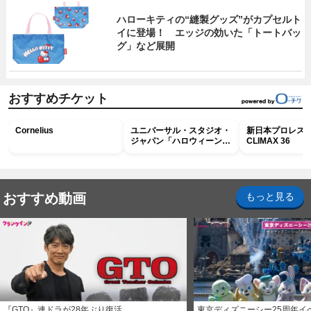
ハローキティの“縫製グッズ”がカプセルト
イに登場！ エッジの効いた「トートバッ
グ」など展開
おすすめチケット
Cornelius
ユニバーサル・スタジオ・
新日本プロレス G
ジャパン「ハロウィーン・
CLIMAX 36
ホラー・ナイト ～オール
ナイト～パス」
おすすめ動画
もっと見る
『GTO』連ドラが28年ぶり復活
東京ディズニーシー25周年イ