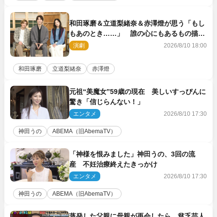
和田琢磨＆立道梨緒奈＆赤澤燈が思う「もし
もあのとき……」 誰の心にもあるもの描く
舞台『回転する夜』に込める思い
演劇
2026/8/10 18:00
和田琢磨
立道梨緒奈
赤澤燈
元祖“美魔女”59歳の現在 美しいすっぴんに
驚き「信じらんない！」
エンタメ
2026/8/10 17:30
神田うの
ABEMA（旧AbemaTV）
「神様を恨みました」神田うの、3回の流
産 不妊治療終えたきっかけ
エンタメ
2026/8/10 17:30
神田うの
ABEMA（旧AbemaTV）
蒸発した父親に母親が再会したら…貧乏芸人