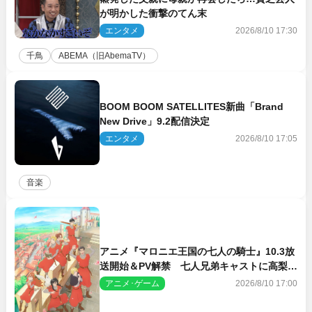
が明かした衝撃のてん末
エンタメ
2026/8/10 17:30
千鳥
ABEMA（旧AbemaTV）
BOOM BOOM SATELLITES新曲「Brand
New Drive」9.2配信決定
エンタメ
2026/8/10 17:05
音楽
アニメ『マロニエ王国の七人の騎士』10.3放
送開始＆PV解禁 七人兄弟キャストに高梨謙
吾、川島零士ら
アニメ･ゲーム
2026/8/10 17:00