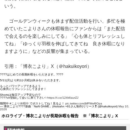
いう。
ゴールデンウィークも休まず配信活動を行い、多忙を極
めていたこよりさんの休暇報告にファンからは「また配信
で会えるのを楽しみにしてる」「心も体とリフレッシュし
てね」「ゆっくり羽根を伸ばしてきてね 良き休暇になり
ますように」などの反響が集まっている。
引用：「博衣こより」X（＠hakuikoyori）
????はじめての長期休暇をいただきます。????
5/11(月)より約1か月程お休みをいただきます。
もっとパワーアップできるよう
心身共にリフレッシュしてきます！
Shortsは毎日アップ予定なので
????ch登録して会いに来て下さい✨
https://t.co/124k6aurZJ
期間中
#こより休暇中
でポストしてね！見るよ！
pic.twitter.com/jMFWwl9Opa
— 博衣こより????新曲「NaN GAME」(Aiobahn +81さん制作)リリース❣ (@hakuikoyori)
May 10,
2026
ホロライブ・博衣こよりが長期休暇を報告 ※「博衣こより」X